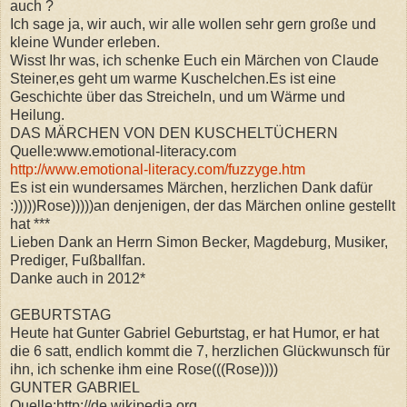
auch ?
Ich sage ja, wir auch, wir alle wollen sehr gern große und
kleine Wunder erleben.
Wisst Ihr was, ich schenke Euch ein Märchen von Claude
Steiner,es geht um warme Kuschelchen.Es ist eine
Geschichte über das Streicheln, und um Wärme und
Heilung.
DAS MÄRCHEN VON DEN KUSCHELTÜCHERN
Quelle:www.emotional-literacy.com
http://www.emotional-literacy.com/fuzzyge.htm
Es ist ein wundersames Märchen, herzlichen Dank dafür
:)))))Rose)))))an denjenigen, der das Märchen online gestellt
hat ***
Lieben Dank an Herrn Simon Becker, Magdeburg, Musiker,
Prediger, Fußballfan.
Danke auch in 2012*
GEBURTSTAG
Heute hat Gunter Gabriel Geburtstag, er hat Humor, er hat
die 6 satt, endlich kommt die 7, herzlichen Glückwunsch für
ihn, ich schenke ihm eine Rose(((Rose))))
GUNTER GABRIEL
Quelle:http://de.wikipedia.org.