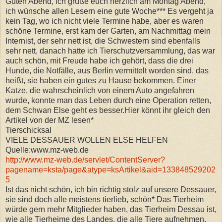
Guten Abend, ich grüße euch herzlich am Montag Abend,
ich wünsche allen Lesern eine gute Woche*** Es vergeht ja
kein Tag, wo ich nicht viele Termine habe, aber es waren
schöne Termine, erst kam der Garten, am Nachmittag mein
Internist, der sehr nett ist, die Schwestern sind ebenfalls
sehr nett, danach hatte ich Tierschutzversammlung, das war
auch schön, mit Freude habe ich gehört, dass die drei
Hunde, die Notfälle, aus Berlin vermittelt worden sind, das
heißt, sie haben ein gutes zu Hause bekommen. Einer
Katze, die wahrscheinlich von einem Auto angefahren
wurde, konnte man das Leben durch eine Operation retten,
dem Schwan Else geht es besser.Hier könnt ihr gleich den
Artikel von der MZ lesen*
Tierschicksal
VIELE DESSAUER WOLLEN ELSE HELFEN
Quelle:www.mz-web.de
http://www.mz-web.de/servlet/ContentServer?
pagename=ksta/page&atype=ksArtikel&aid=133848529202
5
Ist das nicht schön, ich bin richtig stolz auf unsere Dessauer,
sie sind doch alle meistens tierlieb, schön* Das Tierheim
würde gern mehr Mitglieder haben, das Tierheim Dessau ist,
wie alle Tierheime des Landes, die alle Tiere aufnehmen,