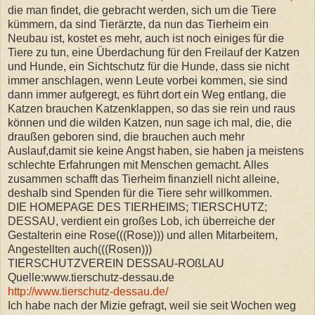
die man findet, die gebracht werden, sich um die Tiere
kümmern, da sind Tierärzte, da nun das Tierheim ein
Neubau ist, kostet es mehr, auch ist noch einiges für die
Tiere zu tun, eine Überdachung für den Freilauf der Katzen
und Hunde, ein Sichtschutz für die Hunde, dass sie nicht
immer anschlagen, wenn Leute vorbei kommen, sie sind
dann immer aufgeregt, es führt dort ein Weg entlang, die
Katzen brauchen Katzenklappen, so das sie rein und raus
können und die wilden Katzen, nun sage ich mal, die, die
draußen geboren sind, die brauchen auch mehr
Auslauf,damit sie keine Angst haben, sie haben ja meistens
schlechte Erfahrungen mit Menschen gemacht. Alles
zusammen schafft das Tierheim finanziell nicht alleine,
deshalb sind Spenden für die Tiere sehr willkommen.
DIE HOMEPAGE DES TIERHEIMS; TIERSCHUTZ;
DESSAU, verdient ein großes Lob, ich überreiche der
Gestalterin eine Rose(((Rose))) und allen Mitarbeitern,
Angestellten auch(((Rosen)))
TIERSCHUTZVEREIN DESSAU-ROßLAU
Quelle:www.tierschutz-dessau.de
http://www.tierschutz-dessau.de/
Ich habe nach der Mizie gefragt, weil sie seit Wochen weg