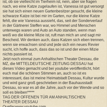
ist, ob sie vielleicht im Tierheim ist, nein, aber sie fragen
nach, wo eine Katze zugelaufen ist, Vanessa ist gut versorgt
sie hat sich einen neuen Gartenbesitzer gesucht, die kleine
schwarze Katze ist bei mir im Garten, nur die kleine Katze
fehlt, die wie Vanessa aussieht, das, seit der Sonderverlauf
in der Gärtnerei Steffen war, wo Himmel und Menschen
unterwegs waren und Auto an Auto standen, wenn man
weiß wo die kleine Mizie ist, ruft man mich an und sagt mir
Bescheid. Wir denken auch, dass Katzen sich eben trennen,
wenn sie erwachsen sind und jede sich ein neues Revier
sucht, ich hoffe auch, dass das so ist und der einen Mizie
nichts passiert ist.
Jetzt noch einmal zum Anhaltischen Theater Dessau, die
MZ, die MITTELDEUTSCHE ZEITUNG DESSAU hat
dieses Video gemacht und bei youtube veröffentlicht, hört
euch mal die schönen Stimmen an, auch so ist es
interessant, das ist meine Heimatstadt Dessau, Kultur wurde
und wird ganz groß geschrieben in der Bauhausstadt
Dessau, so war es all die Jahre, auch vor der Wende und so
soll es bleiben*****
TAG DER OFFENEN TÜR AM ANHALTISCHEN
THEATER DESSAU
Quelle:www.youtube.com