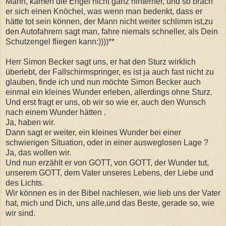
Mann, kamen die Engel nicht ganz hinterher, und so brach
er sich einen Knöchel, was wenn man bedenkt, dass er
hätte tot sein können, der Mann nicht weiter schlimm ist,zu
den Autofahrern sagt man, fahre niemals schneller, als Dein
Schutzengel fliegen kann:))))**
Herr Simon Becker sagt uns, er hat den Sturz wirklich
überlebt, der Fallschirmspringer, es ist ja auch fast nicht zu
glauben, finde ich und nun möchte Simon Becker auch
einmal ein kleines Wunder erleben, allerdings ohne Sturz.
Und erst fragt er uns, ob wir so wie er, auch den Wunsch
nach einem Wunder hätten .
Ja, haben wir.
Dann sagt er weiter, ein kleines Wunder bei einer
schwierigen Situation, oder in einer ausweglosen Lage ?
Ja, das wollen wir.
Und nun erzählt er von GOTT, von GOTT, der Wunder tut,
unserem GOTT, dem Vater unseres Lebens, der Liebe und
des Lichts.
Wir können es in der Bibel nachlesen, wie lieb uns der Vater
hat, mich und Dich, uns alle,und das Beste, gerade so, wie
wir sind.