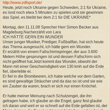
http://www.zdfsport.de/
Heute, jetzt noch Ukraine gegen Schweden, 2:1 für Ukraine,
es isnd noch etwa 5 Minuten zu spielen.und sie gewinnen
das Spiel, es bleibt bei dem 2:1 für DIE UKRAINE*
Montag, den 11.11.08 Sprecher Herr Simon Becker aus
Magdeburg.Nacherzählt von Lara
ICH HÄTTE GERN EIN WUNDER
Unser junger Musiker, Prediger, Fußballfan, hat sich heute
das Thema ausgesucht, ich hätte gern ein Wunder.
Er erzählt von einem Fallschirmspringer, der aus 3.600
Metern Höhe gesprungen ist und dessen Fallschirm sich
nicht geöffnet hat.Jetzt kommt das Wunder, obwohl der
Mann mit einer Geschwindigkeit von 130 kmh auf die Erde
fiel, überlebte er.
Er fiel in die Brombeeren, ich habe welche vor dem Garten,
es sind gewaltige Sträucher und da das so ist und sie wie
ein Zauber da waren, brach er sich nur einen Knöchel.
Er hatte meiner Meinung nach Schutzengel, die ihn
getragen habe, ich glaube an die Engel, ganz fest glaube
ich daran und weil er so schnell auf die Erde gefallen ist, der