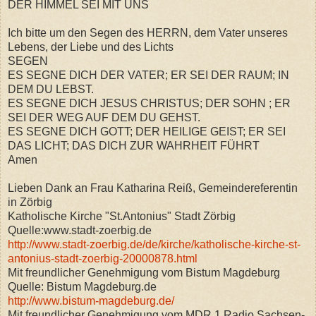
DER HIMMEL SEI MIT UNS
Ich bitte um den Segen des HERRN, dem Vater unseres
Lebens, der Liebe und des Lichts
SEGEN
ES SEGNE DICH DER VATER; ER SEI DER RAUM; IN
DEM DU LEBST.
ES SEGNE DICH JESUS CHRISTUS; DER SOHN ; ER
SEI DER WEG AUF DEM DU GEHST.
ES SEGNE DICH GOTT; DER HEILIGE GEIST; ER SEI
DAS LICHT; DAS DICH ZUR WAHRHEIT FÜHRT
Amen
Lieben Dank an Frau Katharina Reiß, Gemeindereferentin
in Zörbig
Katholische Kirche "St.Antonius" Stadt Zörbig
Quelle:www.stadt-zoerbig.de
http://www.stadt-zoerbig.de/de/kirche/katholische-kirche-st-
antonius-stadt-zoerbig-20000878.html
Mit freundlicher Genehmigung vom Bistum Magdeburg
Quelle: Bistum Magdeburg.de
http://www.bistum-magdeburg.de/
Mit freundlicher Genehmigung vom MDR 1 Radio Sachsen-