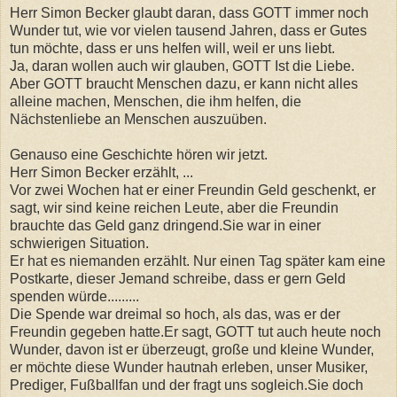
Herr Simon Becker glaubt daran, dass GOTT immer noch
Wunder tut, wie vor vielen tausend Jahren, dass er Gutes
tun möchte, dass er uns helfen will, weil er uns liebt.
Ja, daran wollen auch wir glauben, GOTT Ist die Liebe.
Aber GOTT braucht Menschen dazu, er kann nicht alles
alleine machen, Menschen, die ihm helfen, die
Nächstenliebe an Menschen auszuüben.
Genauso eine Geschichte hören wir jetzt.
Herr Simon Becker erzählt, ...
Vor zwei Wochen hat er einer Freundin Geld geschenkt, er
sagt, wir sind keine reichen Leute, aber die Freundin
brauchte das Geld ganz dringend.Sie war in einer
schwierigen Situation.
Er hat es niemanden erzählt. Nur einen Tag später kam eine
Postkarte, dieser Jemand schreibe, dass er gern Geld
spenden würde.........
Die Spende war dreimal so hoch, als das, was er der
Freundin gegeben hatte.Er sagt, GOTT tut auch heute noch
Wunder, davon ist er überzeugt, große und kleine Wunder,
er möchte diese Wunder hautnah erleben, unser Musiker,
Prediger, Fußballfan und der fragt uns sogleich.Sie doch