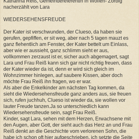
Katharina Reiß, Gemeindereferentin in Wolfen- Zörbig
nacherzählt von Lara
WIEDERSEHENSFREUDE
Der Kater ist verschwunden, der Clueso, da haben sie
gerufen, gepfiffen, er sit weg, aber nach 5 tagen mauzt es
ganz flehentlich am Fenster, der Kater bettelt um Einlass,
aber wie er aussieht, ganz schlimm sieht er aus,
vollkommen zerzaust ist er, sicher auch abgemagert, sagt
Lara und Frau Reiß kann sich gar nicht richtig freuen, dass
der Kater wieder da ist, denn er wird sich gleich im
Wohnzimmer hinlegen, auf saubere Kissen, aber doch
möchte Frau Reiß ihn fragen, wo er war.
Als aber die Enkelkinder am nächsten Tag kommen, da
sieht die Wiedersehensfreude ganz anders aus, sie freuen
sich, rufen juchhuh, Clueso ist wieder da, sie wollen vor
lauter Freude tanzen.Ja so unterschiedlich kann
Wiedersehensfreude sein, sagt Frau Reiß.
Kinder, sagt Lara, sehen mit dem Herzen, Erwachsene mit
den Augen, aber Gott, der sieht auch das Herz an und Frau
Reiß denkt an die Geschichte vom verlorenen Sohn, die
habe ich schon oft hier aufgeschrieben, ich setzte die Seite