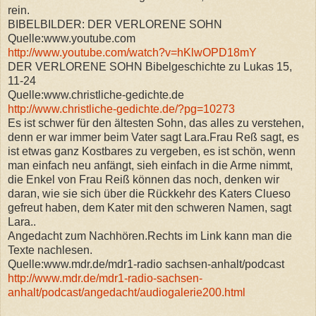
rein.
BIBELBILDER: DER VERLORENE SOHN
Quelle:www.youtube.com
http://www.youtube.com/watch?v=hKlwOPD18mY
DER VERLORENE SOHN Bibelgeschichte zu Lukas 15,
11-24
Quelle:www.christliche-gedichte.de
http://www.christliche-gedichte.de/?pg=10273
Es ist schwer für den ältesten Sohn, das alles zu verstehen,
denn er war immer beim Vater sagt Lara.Frau Reß sagt, es
ist etwas ganz Kostbares zu vergeben, es ist schön, wenn
man einfach neu anfängt, sieh einfach in die Arme nimmt,
die Enkel von Frau Reiß können das noch, denken wir
daran, wie sie sich über die Rückkehr des Katers Clueso
gefreut haben, dem Kater mit den schweren Namen, sagt
Lara..
Angedacht zum Nachhören.Rechts im Link kann man die
Texte nachlesen.
Quelle:www.mdr.de/mdr1-radio sachsen-anhalt/podcast
http://www.mdr.de/mdr1-radio-sachsen-
anhalt/podcast/angedacht/audiogalerie200.html