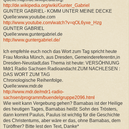
http://de.wikipedia.org/wiki/Gunter_Gabriel
GUNTER GABRIEL- KOMM UNTER MEINE DECKE
Quelle:www.youtube.com
http://www.youtube.com/watch?v=qOL6yxe_Hzg
GUNTER GABRIEL
Quelle:www.guntergabriel.de
http://www.guntergabriel.de/
Ich empfehle euch noch das Wort zum Tag spricht heute
Frau Monika Münch, aus Dresden, Gemeindereferentin,in
Dresden-Neustadt,das Thema ist heute: VERSÖHNUNG
Mdr1 Radio Sachsen Radioandacht ZUM NACHLESEN :
DAS WORT ZUM TAG
Chronologische Reihenfolge.
Quelle:www.mdr.de
http://www.mdr.de/mdr1-radio-
sachsen/programm/buendelgruppe2096.html
Wie weit kann Vergebung gehen? Barnabas ist der Heilige
des heutigen Tages, Barnabas heißt: Sohn des Trösters,
dann kommt Paulus, Paulus ist wichtig für die Geschichte
des Christentums, aber wäre er das, ohne Barnabas, dem
Türöffner? Bitte lest den Text, Danke*