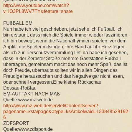
http://www.youtube.com/watch?
v=lO3PL8WV7TY&feature=share
FUßBALL EM
Nun habe ich viel geschrieben, jetzt sehe ich Fußball, ich
bin erstaunt, dass mich die Spiele immer wieder faszinieren,
ich bin bewegt, wenn die Nationalhymnen spielen, vor dem
Anpfiff, die Spieler mitsingen, ihre Hand auf ihr Herz legen,
als ich zur Tierschutzverammlung lief, da habe ich gesehen,
dass in der Zerbster Straße mehrere Gaststätten Fußball
übertragen, gemeinsam macht das noch mehr Spaß, das ist
doch Freude, überhaupt sollten wir in allen Dingen das
Freudige heraussuchen und das Negative gar nicht lesen,
oder schnell vergessen.Eine kleine Rückschau
Dessau-Roßlau
EM-AUFTAKT NACH MAß
Quelle:www.mz-web.de
http://www.mz-web.de/servlet/ContentServer?
pagename=ksta/page&atype=ksArtikel&aid=133848529192
6
ZDFSPORT
Quelle:www.zdfsport.de