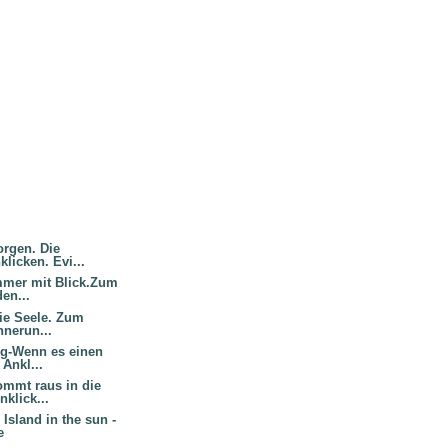
orgen. Die
licken. Evi...
mmer mit Blick.Zum
en...
ie Seele. Zum
nnerun...
g-Wenn es einen
 Ankl...
ommt raus in die
klick...
Island in the sun -
e