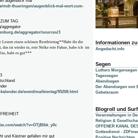
gen augenblick mal
e/mdr-thueringen/augenblick-mal-wort-zum-
 ZUM TAG
g/aggregator
ienburg.de/aggregator/sources/3
le Lesern einen schönen Restfeiertag**Habt ihr die
Informationen z
, das ist wieder in, rote Nelke rote Fahne, habe ich im
Angedacht.info
lso, habt es gut***
Segen
Luthers Morgensegen
3
Tagessegen
tschland
Abendsegen
nder
Der Abendsegen von B
-kalender.de/event/maifeiertag/95208.html
Gebetsraum
Blogroll und Surf
FREIHEIT
Veranstaltungen in D
Religion & Gesellscha
ube.com/watch?v=OTjBlbk_y0c
OFFENER KANAL DE
Gottesdienst - ZDFme
t und Kästner gefallen mir gut
Positive Nachrichten