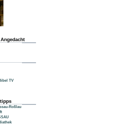
u Angedacht
ibel TV
tipps
essau-Roßlau
ft
SSAU
diathek