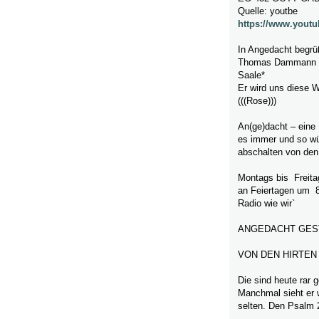
Quelle: youtbe
https://www.yout
In Angedacht begrü
Thomas Dammann ka
Saale*
Er wird uns diese 
(((Rose)))
An(ge)dacht – eine
es immer und so wü
abschalten von den
Montags bis Freita
an Feiertagen um 
Radio wie wir`
ANGEDACHT GEST
VON DEN HIRTEN
Die sind heute rar 
Manchmal sieht er w
selten. Den Psalm 2