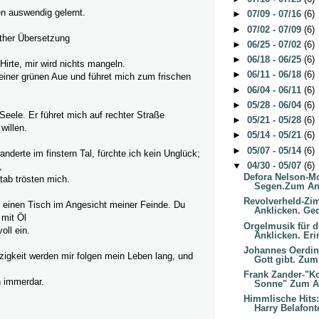
 auswendig gelernt.
►
07/09 - 07/16
(6)
►
07/02 - 07/09
(6)
ther Übersetzung
►
06/25 - 07/02
(6)
►
06/18 - 06/25
(6)
irte, mir wird nichts mangeln.
►
06/11 - 06/18
(6)
einer grünen Aue und führet mich zum frischen
►
06/04 - 06/11
(6)
►
05/28 - 06/04
(6)
 Seele. Er
führet mich auf rechter Straße
►
05/21 - 05/28
(6)
illen.
►
05/14 - 05/21
(6)
►
05/07 - 05/14
(6)
nderte im finstern Tal, fürchte ich kein Unglück;
▼
04/30 - 05/07
(6)
,
Defora Nelson-M
tab trösten mich.
Segen.Zum Ank
Revolverheld-Zi
r einen Tisch im Angesicht meiner Feinde. Du
Anklicken. Ged
 mit Öl
Orgelmusik für d
oll ein.
Anklicken. Eri
Johannes Oerdin
igkeit werden mir folgen mein Leben lang, und
Gott gibt. Zum
Frank Zander-"K
 immerdar.
Sonne" Zum An
Himmlische Hits: 
Harry Belafont