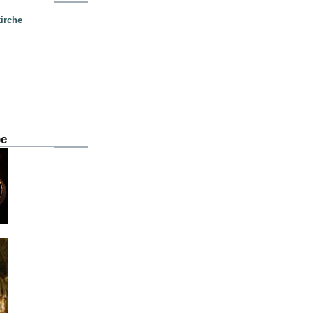
irche
be