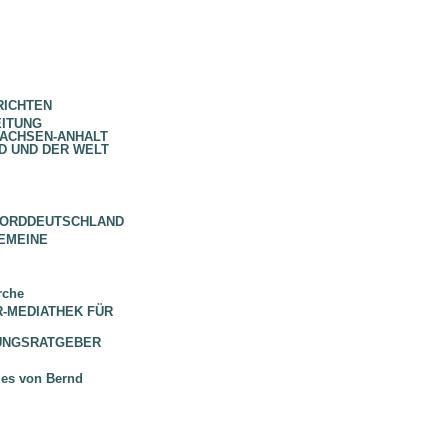
RICHTEN
EITUNG
SACHSEN-ANHALT
D UND DER WELT
NORDDEUTSCHLAND
EMEINE
rche
 BR-MEDIATHEK FÜR
HUNGSRATGEBER
ues von Bernd