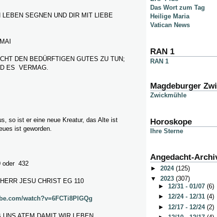
Das Wort zum Tag
 LEBEN SEGNEN UND DIR MIT LIEBE
Heilige Maria
Vatican News
MAI
RAN 1
ICHT DEN BEDÜRFTIGEN GUTES ZU TUN;
RAN 1
ND ES VERMAG.
Magdeburger Zw
Zwickmühle
s, so ist er eine neue Kreatur, das Alte ist
Horoskope
eues ist geworden.
Ihre Sterne
Angedacht-Archi
 oder 432
►
2024
(125)
▼
2023
(307)
HERR JESU CHRIST EG 110
►
12/31 - 01/07
(6)
►
12/24 - 12/31
(4)
ube.com/watch?v=6FCTi8PlGQg
►
12/17 - 12/24
(2)
B UNS ATEM DAMIT WIR LEBEN