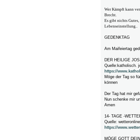
Wer Kämpft kann verl
Brecht.
Es gibt nichts Gutes,
Lebenseinstellung..
GEDENKTAG
Am Maifeiertag ged
DER HEILIGE JO
Quelle:katholisch. j
https://www.kathol
Möge der Tag so fü
können
Der Tag hat mir gef
Nun schenke mir un
Amen
14- TAGE -WETT
Quelle: wetteronlin
https://www.wetter
MÖGE GOTT DEIN