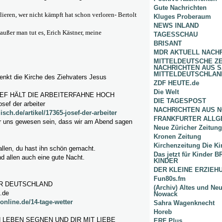
Gute Nachrichten
ieren, wer nicht kämpft hat schon verloren- Bertolt
Kluges Proberaum
NEWS INLAND
 außer man tut es, Erich Kästner, meine
TAGESSCHAU
BRISANT
MDR AKTUELL NACH
MITTELDEUTSCHE Z
NACHRICHTEN AUS 
MITTELDEUTSCHLAN
enkt die Kirche des Ziehvaters Jesus
ZDF HEUTE.de
Die Welt
SEF HÄLT DIE ARBEITERFAHNE HOCH
DIE TAGESPOST
osef der arbeiter
NACHRICHTEN AUS 
isch.de/artikel/17365-josef-der-arbeiter
FRANKFURTER ALLG
r uns gewesen sein, dass wir am Abend sagen
Neue Züricher Zeitung
Kronen Zeitung
Kirchenzeitung Die Ki
allen, du hast ihn schön gemacht.
Das jetzt für Kinder
d allen auch eine gute Nacht.
KINDER
DER KLEINE ERZIE
Fun80s.fm
ER DEUTSCHLAND
(Archiv) Altes und Ne
e.de
Nowack
online.de/14-tage-wetter
Sahra Wagenknecht
Horeb
 LEBEN SEGNEN UND DIR MIT LIEBE
ERF Plus