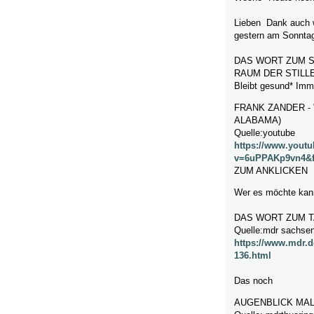
Lieben Dank auch w
gestern am Sonnta
DAS WORT ZUM S
RAUM DER STILLE- 
Bleibt gesund* Imma
FRANK ZANDER -
ALABAMA)
Quelle:youtube
https://www.yout
v=6uPPAKp9vn4&f
ZUM ANKLICKEN
Wer es möchte kann
DAS WORT ZUM T
Quelle:mdr sachsen
https://www.mdr.
136.html
Das noch
AUGENBLICK MA