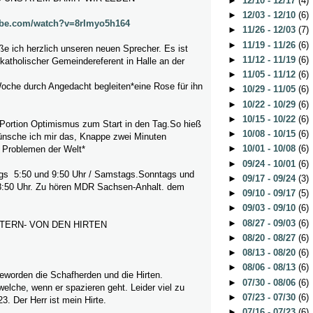
►
12/10 - 12/17
(4)
►
12/03 - 12/10
(6)
ube.com/watch?v=8rImyo5h164
►
11/26 - 12/03
(7)
►
11/19 - 11/26
(6)
ße ich herzlich unseren neuen Sprecher. Es ist
►
11/12 - 11/19
(6)
tholischer Gemeindereferent in Halle an der
►
11/05 - 11/12
(6)
Woche durch Angedacht begleiten*eine Rose für ihn
►
10/29 - 11/05
(6)
►
10/22 - 10/29
(6)
►
10/15 - 10/22
(6)
 Portion Optimismus zum Start in den Tag.So hieß
►
10/08 - 10/15
(6)
nsche ich mir das, Knappe zwei Minuten
►
10/01 - 10/08
(6)
 Problemen der Welt*
►
09/24 - 10/01
(6)
gs 5:50 und 9:50 Uhr / Samstags.Sonntags und
►
09/17 - 09/24
(3)
8:50 Uhr. Zu hören MDR Sachsen-Anhalt. dem
►
09/10 - 09/17
(5)
►
09/03 - 09/10
(6)
►
08/27 - 09/03
(6)
ERN- VON DEN HIRTEN
►
08/20 - 08/27
(6)
►
08/13 - 08/20
(6)
►
08/06 - 08/13
(6)
geworden die Schafherden und die Hirten.
►
07/30 - 08/06
(6)
elche, wenn er spazieren geht. Leider viel zu
►
07/23 - 07/30
(6)
3. Der Herr ist mein Hirte.
►
07/16 - 07/23
(6)