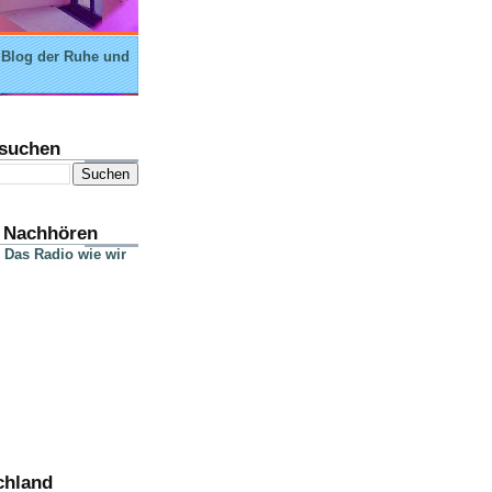
 Blog der Ruhe und
suchen
 Nachhören
 Das Radio wie wir
chland