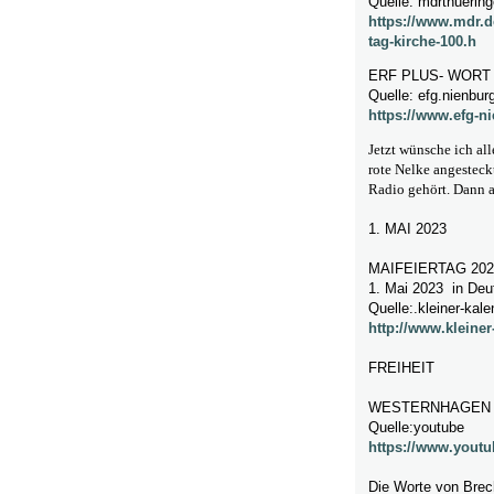
Quelle: mdrthuerin
https://www.mdr.d
tag-kirche-100.h
ERF PLUS- WORT
Quelle: efg.nienbur
https://www.efg-n
Jetzt wünsche ich al
rote Nelke angesteckt
Radio gehört. Dann a
1. MAI 2023
MAIFEIERTAG 202
1. Mai 2023 in Deu
Quelle:.kleiner-kale
http://www.kleiner
FREIHEIT
WESTERNHAGEN 
Quelle:youtube
https://www.yout
Die Worte von Brech