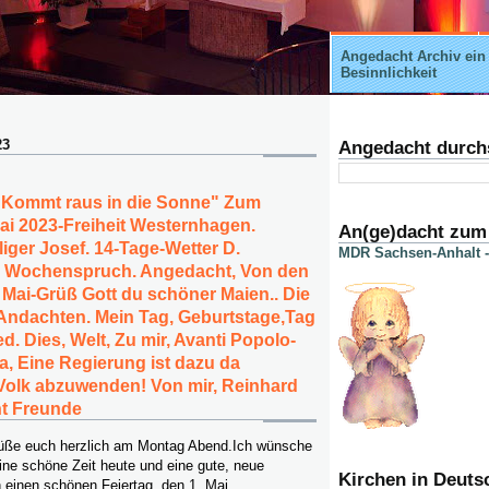
Angedacht Archiv ein
Besinnlichkeit
23
Angedacht durch
"Kommt raus in die Sonne" Zum
Mai 2023-Freiheit Westernhagen.
An(ge)dacht zum
iger Josef. 14-Tage-Wetter D.
MDR Sachsen-Anhalt -
 Wochenspruch. Angedacht, Von den
h Mai-Grüß Gott du schöner Maien.. Die
Andachten. Mein Tag, Geburtstage,Tag
d. Dies, Welt, Zu mir, Avanti Popolo-
, Eine Regierung ist dazu da
olk abzuwenden! Von mir, Reinhard
t Freunde
rüße euch herzlich am Montag Abend.Ich wünsche
ine schöne Zeit heute und eine gute, neue
Kirchen in Deuts
einen schönen Feiertag, den 1. Mai.