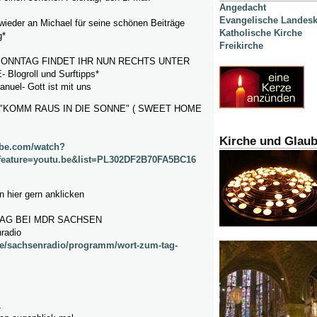
Angedacht
Evangelische Landesk
ieder an Michael für seine schönen Beiträge
Katholische Kirche
g*
Freikirche
ONNTAG FINDET IHR NUN RECHTS UNTER
Blogroll und Surftipps*
nuel- Gott ist mit uns
 "KOMM RAUS IN DIE SONNE" ( SWEET HOME
Kirche und Glau
ube.com/watch?
eature=youtu.be&list=PL302DF2B70FA5BC16
 hier gern anklicken
AG BEI MDR SACHSEN
radio
de/sachsenradio/programm/wort-zum-tag-
L