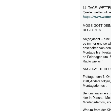
14- TAGE -WETT
Quelle: wetteronlin
https://www.wetter
MÖGE GOTT DEIN
BEGEGNEN
An(ge)dacht – eine
es immer und so wü
abschalten von den
Montags bis Freita
an Feiertagen um 
Radio wie wir`
ANGEDACHT HEU
Freitags, den 7. Ok
statt,Andere folgen
Montagsdemos .
Bei uns waren erst 
hier in Dessau. Me
Montagsdemos, abe
Warum fragt der Kir