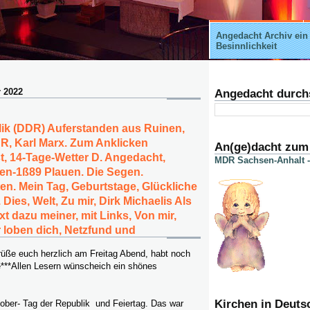
Angedacht Archiv ein
Besinnlichkeit
r 2022
Angedacht durch
ik (DDR) Auferstanden aus Ruinen,
R, Karl Marx. Zum Anklicken
An(ge)dacht zum
, 14-Tage-Wetter D. Angedacht,
MDR Sachsen-Anhalt -
en-1ß89 Plauen. Die Segen.
n. Mein Tag, Geburtstage, Glückliche
ies, Welt, Zu mir, Dirk Michaelis Als
ext dazu meiner, mit Links, Von mir,
r loben dich, Netzfund und
rüße euch herzlich am Freitag Abend, habt noch
e***Allen Lesern wünscheich ein shönes
Kirchen in Deuts
tober- Tag der Republik und Feiertag. Das war