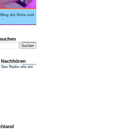
 Blog der Ruhe und
suchen
 Nachhören
 Das Radio wie wir
chland