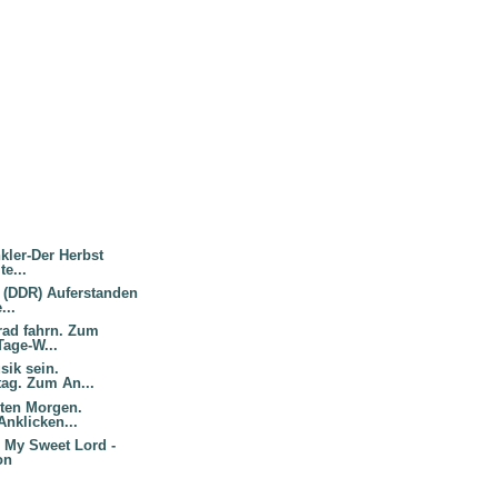
kler-Der Herbst
te...
 (DDR) Auferstanden
...
rad fahrn. Zum
Tage-W...
sik sein.
tag. Zum An...
uten Morgen.
nklicken...
 My Sweet Lord -
on