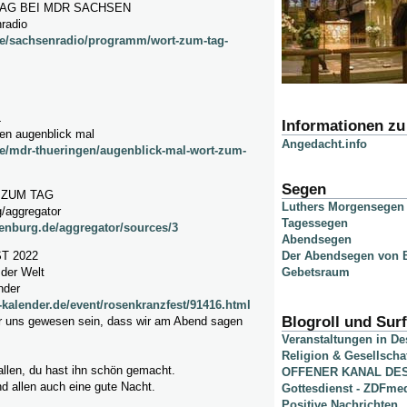
AG BEI MDR SACHSEN
radio
de/sachsenradio/programm/wort-zum-tag-
L
Informationen z
gen augenblick mal
Angedacht.info
e/mdr-thueringen/augenblick-mal-wort-zum-
Segen
 ZUM TAG
Luthers Morgensegen
g/aggregator
Tagessegen
ienburg.de/aggregator/sources/3
Abendsegen
T 2022
Der Abendsegen von B
 der Welt
Gebetsraum
nder
-kalender.de/event/rosenkranzfest/91416.html
Blogroll und Surf
r uns gewesen sein, dass wir am Abend sagen
Veranstaltungen in D
Religion & Gesellscha
allen, du hast ihn schön gemacht.
OFFENER KANAL DE
d allen auch eine gute Nacht.
Gottesdienst - ZDFme
Positive Nachrichten