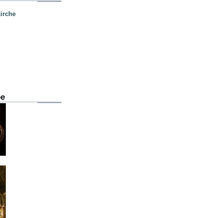
irche
be