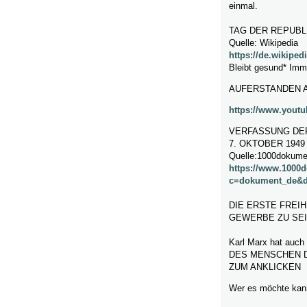
einmal.
TAG DER REPUBLI
Quelle: Wikipedia
https://de.wikipe
Bleibt gesund* Imma
AUFERSTANDEN AU
https://www.yout
VERFASSUNG DE
7. OKTOBER 1949
Quelle:1000dokumen
https://www.1000
c=dokument_de&d
DIE ERSTE FREIH
GEWERBE ZU SEI
Karl Marx hat au
DES MENSCHEN 
ZUM ANKLICKEN
Wer es möchte kann