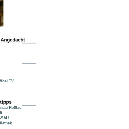
u Angedacht
ibel TV
tipps
essau-Roßlau
ft
SSAU
diathek