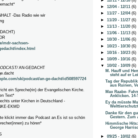
►
12/11 - 12/18
(6)
gemacht*
►
12/04 - 12/11
(6)
►
11/27 - 12/04
(6)
LT -Das Radio wie wir
►
11/20 - 11/27
(6)
ng
►
11/13 - 11/20
(6)
EDACHT)
►
11/06 - 11/13
(6)
MDR
►
10/30 - 11/06
(6)
de/mdr-sachsen-
►
10/23 - 10/30
(6)
gedacht/index.html
►
10/16 - 10/23
(6)
►
10/09 - 10/16
(6)
▼
10/02 - 10/09
(6)
ODCAST
/
AN-GEDACHT
M. Hauff und Hen
ge.dacht
steht auf er Lei
apple.com/sk/podcast/an-ge-dacht/id508597724
Tag der Republik
aus Ruinen, Ve
icht ein Spreche(rin) der Evangelischen Kirche.
Max Raabe- Fahr
en Text*
Anklicken. 14-
 rechts unter Kirchen in Deutschland -
Ey da müsste Mu
Welttierschutz
NKE-EKMD
Danke für den g
Gestern. Zum A
itte klickt immer das Podcast an.Es ist so schön
recher(innen) zu hören*
Himmlische Hits:
George Harris
S
►
09/25 - 10/02
(6)