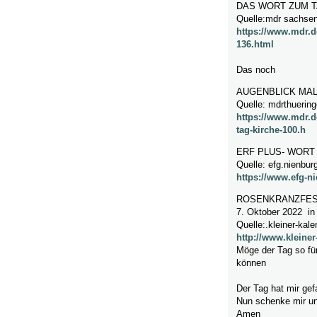
DAS WORT ZUM T
Quelle:mdr sachsen
https://www.mdr.
136.html
Das noch
AUGENBLICK MA
Quelle: mdrthuerin
https://www.mdr.d
tag-kirche-100.h
ERF PLUS- WORT
Quelle: efg.nienbur
https://www.efg-n
ROSENKRANZFES
7. Oktober 2022 in
Quelle:.kleiner-kale
http://www.kleiner
Möge der Tag so fü
können
Der Tag hat mir gef
Nun schenke mir un
Amen