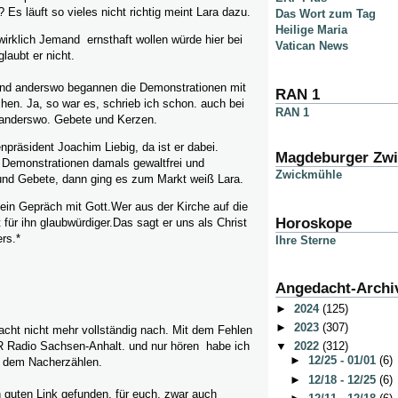
 ? Es läuft so vieles nicht richtig meint Lara dazu.
Das Wort zum Tag
Heilige Maria
irklich Jemand ernsthaft wollen würde hier bei
Vatican News
laubt er nicht.
nd anderswo begannen die Demonstrationen mit
RAN 1
hen. Ja, so war es, schrieb ich schon. auch bei
RAN 1
anderswo. Gebete und Kerzen.
npräsident Joachim Liebig, da ist er dabei.
Magdeburger Zw
e Demonstrationen damals gewaltfrei und
Zwickmühle
 und Gebete, dann ging es zum Markt weiß Lara.
 ein Gepräch mit Gott.Wer aus der Kirche auf die
Horoskope
 für ihn glaubwürdiger.Das sagt er uns als Christ
rs.*
Ihre Sterne
Angedacht-Archi
►
2024
(125)
►
2023
(307)
acht nicht mehr vollständig nach. Mit dem Fehlen
 Radio Sachsen-Anhalt. und nur hören habe ich
▼
2022
(312)
►
12/25 - 01/01
(6)
t dem Nacherzählen.
►
12/18 - 12/25
(6)
 guten Link gefunden, für euch, zwar auch