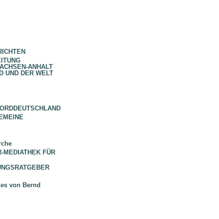
RICHTEN
EITUNG
SACHSEN-ANHALT
D UND DER WELT
NORDDEUTSCHLAND
EMEINE
rche
 BR-MEDIATHEK FÜR
HUNGSRATGEBER
ues von Bernd