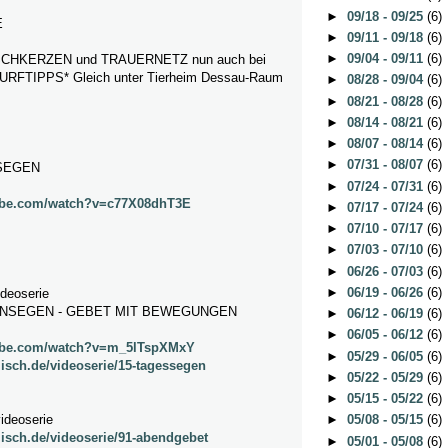
►
09/18 - 09/25
(6)
E
►
09/11 - 09/18
(6)
►
09/04 - 09/11
(6)
HKERZEN und TRAUERNETZ nun auch bei
FTIPPS* Gleich unter Tierheim Dessau-Raum
►
08/28 - 09/04
(6)
►
08/21 - 08/28
(6)
►
08/14 - 08/21
(6)
►
08/07 - 08/14
(6)
►
07/31 - 08/07
(6)
SEGEN
►
07/24 - 07/31
(6)
ube.com/watch?v=c77X08dhT3E
►
07/17 - 07/24
(6)
►
07/10 - 07/17
(6)
►
07/03 - 07/10
(6)
►
06/26 - 07/03
(6)
►
06/19 - 06/26
(6)
ideoserie
NSEGEN - GEBET MIT BEWEGUNGEN
►
06/12 - 06/19
(6)
►
06/05 - 06/12
(6)
tube.com/watch?v=m_5lTspXMxY
►
05/29 - 06/05
(6)
lisch.de/videoserie/15-tagessegen
►
05/22 - 05/29
(6)
►
05/15 - 05/22
(6)
videoserie
►
05/08 - 05/15
(6)
lisch.de/videoserie/91-abendgebet
►
05/01 - 05/08
(6)