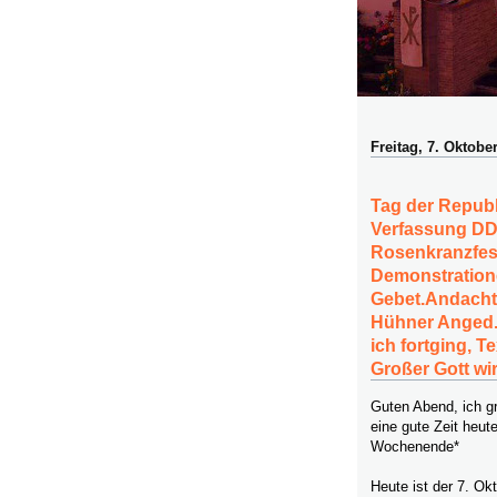
Freitag, 7. Oktobe
Tag der Republ
Verfassung DD
Rosenkranzfest
Demonstration
Gebet.Andachte
Hühner Anged. D
ich fortging, T
Großer Gott wi
Guten Abend, ich g
eine gute Zeit heut
Wochenende*
Heute ist der 7. Ok