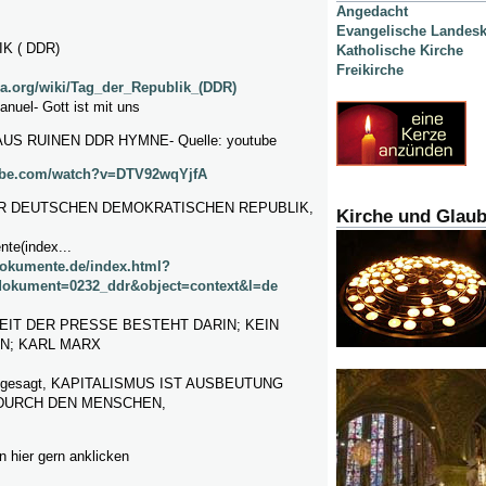
Angedacht
Evangelische Landesk
K ( DDR)
Katholische Kirche
Freikirche
dia.org/wiki/Tag_der_Republik_(DDR)
nuel- Gott ist mit uns
S RUINEN DDR HYMNE- Quelle: youtube
ube.com/watch?v=DTV92wqYjfA
R DEUTSCHEN DEMOKRATISCHEN REPUBLIK,
Kirche und Glau
te(index...
dokumente.de/index.html?
okument=0232_ddr&object=context&l=de
EIT DER PRESSE BESTEHT DARIN; KEIN
N; KARL MARX
ch gesagt, KAPITALISMUS IST AUSBEUTUNG
DURCH DEN MENSCHEN,
 hier gern anklicken