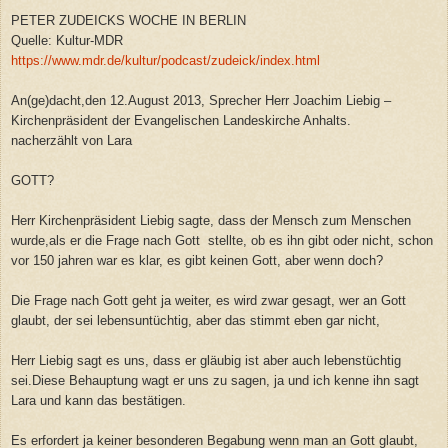
PETER ZUDEICKS WOCHE IN BERLIN
Quelle: Kultur-MDR
https://www.mdr.de/kultur/podcast/zudeick/index.html
An(ge)dacht,den 12.August 2013, Sprecher Herr Joachim Liebig –
Kirchenpräsident der Evangelischen Landeskirche Anhalts.
nacherzählt von Lara
GOTT?
Herr Kirchenpräsident Liebig sagte, dass der Mensch zum Menschen
wurde,als er die Frage nach Gott stellte, ob es ihn gibt oder nicht, schon
vor 150 jahren war es klar, es gibt keinen Gott, aber wenn doch?
Die Frage nach Gott geht ja weiter, es wird zwar gesagt, wer an Gott
glaubt, der sei lebensuntüchtig, aber das stimmt eben gar nicht,
Herr Liebig sagt es uns, dass er gläubig ist aber auch lebenstüchtig
sei.Diese Behauptung wagt er uns zu sagen, ja und ich kenne ihn sagt
Lara und kann das bestätigen.
Es erfordert ja keiner besonderen Begabung wenn man an Gott glaubt,