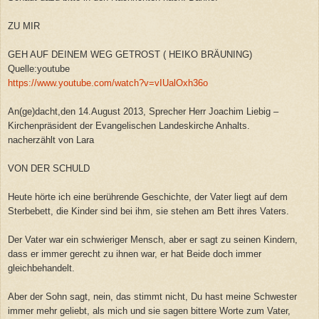
ZU MIR
GEH AUF DEINEM WEG GETROST ( HEIKO BRÄUNING)
Quelle:youtube
https://www.youtube.com/watch?v=vIUalOxh36o
An(ge)dacht,den 14.August 2013, Sprecher Herr Joachim Liebig –
Kirchenpräsident der Evangelischen Landeskirche Anhalts.
nacherzählt von Lara
VON DER SCHULD
Heute hörte ich eine berührende Geschichte, der Vater liegt auf dem
Sterbebett, die Kinder sind bei ihm, sie stehen am Bett ihres Vaters.
Der Vater war ein schwieriger Mensch, aber er sagt zu seinen Kindern,
dass er immer gerecht zu ihnen war, er hat Beide doch immer
gleichbehandelt.
Aber der Sohn sagt, nein, das stimmt nicht, Du hast meine Schwester
immer mehr geliebt, als mich und sie sagen bittere Worte zum Vater,