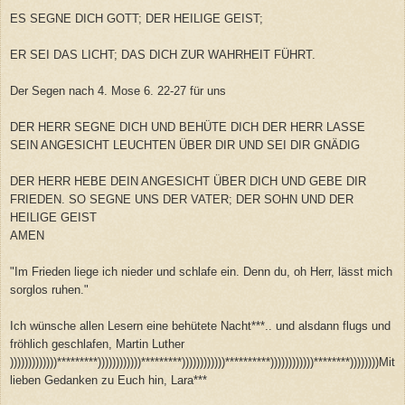
ES SEGNE DICH GOTT; DER HEILIGE GEIST;
ER SEI DAS LICHT; DAS DICH ZUR WAHRHEIT FÜHRT.
Der Segen nach 4. Mose 6. 22-27 für uns
DER HERR SEGNE DICH UND BEHÜTE DICH DER HERR LASSE
SEIN ANGESICHT LEUCHTEN ÜBER DIR UND SEI DIR GNÄDIG
DER HERR HEBE DEIN ANGESICHT ÜBER DICH UND GEBE DIR
FRIEDEN. SO SEGNE UNS DER VATER; DER SOHN UND DER
HEILIGE GEIST
AMEN
"Im Frieden liege ich nieder und schlafe ein. Denn du, oh Herr, lässt mich
sorglos ruhen."
Ich wünsche allen Lesern eine behütete Nacht***.. und alsdann flugs und
fröhlich geschlafen, Martin Luther
)))))))))))))*********))))))))))))*********))))))))))))**********))))))))))))********))))))))Mit
lieben Gedanken zu Euch hin, Lara***