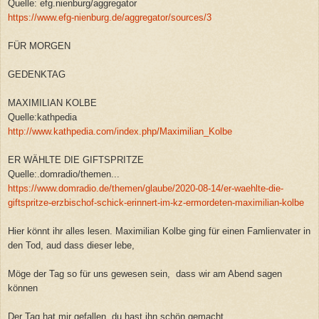
Quelle: efg.nienburg/aggregator
https://www.efg-nienburg.de/aggregator/sources/3
FÜR MORGEN
GEDENKTAG
MAXIMILIAN KOLBE
Quelle:kathpedia
http://www.kathpedia.com/index.php/Maximilian_Kolbe
ER WÄHLTE DIE GIFTSPRITZE
Quelle:.domradio/themen...
https://www.domradio.de/themen/glaube/2020-08-14/er-waehlte-die-
giftspritze-erzbischof-schick-erinnert-im-kz-ermordeten-maximilian-kolbe
Hier könnt ihr alles lesen. Maximilian Kolbe ging für einen Famlienvater in
den Tod, aud dass dieser lebe,
Möge der Tag so für uns gewesen sein, dass wir am Abend sagen
können
Der Tag hat mir gefallen, du hast ihn schön gemacht.