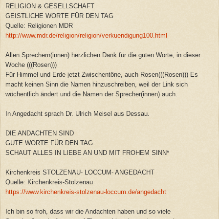
RELIGION & GESELLSCHAFT
GEISTLICHE WORTE FÜR DEN TAG
Quelle: Religionen MDR
http://www.mdr.de/religion/religion/verkuendigung100.html
Allen Sprechern(innen) herzlichen Dank für die guten Worte, in dieser
Woche (((Rosen)))
Für Himmel und Erde jetzt Zwischentöne, auch Rosen(((Rosen))) Es
macht keinen Sinn die Namen hinzuschreiben, weil der Link sich
wöchentlich ändert und die Namen der Sprecher(innen) auch.
In Angedacht sprach Dr. Ulrich Meisel aus Dessau.
DIE ANDACHTEN SIND
GUTE WORTE FÜR DEN TAG
SCHAUT ALLES IN LIEBE AN UND MIT FROHEM SINN*
Kirchenkreis STOLZENAU- LOCCUM- ANGEDACHT
Quelle: Kirchenkreis-Stolzenau
https://www.kirchenkreis-stolzenau-loccum.de/angedacht
Ich bin so froh, dass wir die Andachten haben und so viele