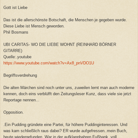
Gott ist Liebe
Das ist die allerschönste Botschaft, die Menschen je gegeben wurde.
Diese Liebe ist Mensch geworden.
Phil Bosmans
UBI CARITAS- WO DIE LIEBE WOHNT (REINHARD BÖRNER
GITARRE)
Quelle:.youtube
https://www.youtube.com/watch?v=Ax8_pnVDO1U
Begriffsverdrehung
Die alten Märchen sind noch unter uns, zuweilen lernt man auch moderne
kennen, doch eins verblüfft den Zeitungsleser Kunz, dass viele sie jetzt
Reportage nennen...
Opposition.
.Ein Pudding gründete eine Partei, für höhere Puddinginteressen. Und
was kam schließlich raus dabei? ER wurde aufgefressen..mein Buch,
heute wiedergefunden. War in der aufklappbahren Fußbank..voll