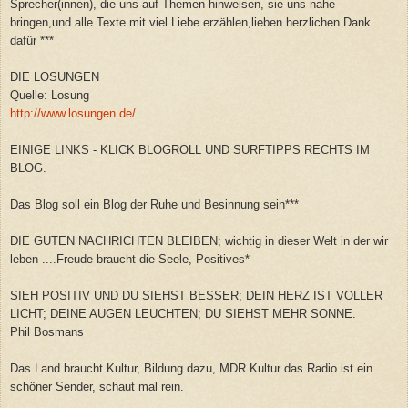
Sprecher(innen), die uns auf Themen hinweisen, sie uns nahe
bringen,und alle Texte mit viel Liebe erzählen,lieben herzlichen Dank
dafür ***
DIE LOSUNGEN
Quelle: Losung
http://www.losungen.de/
EINIGE LINKS - KLICK BLOGROLL UND SURFTIPPS RECHTS IM
BLOG.
Das Blog soll ein Blog der Ruhe und Besinnung sein***
DIE GUTEN NACHRICHTEN BLEIBEN; wichtig in dieser Welt in der wir
leben ....Freude braucht die Seele, Positives*
SIEH POSITIV UND DU SIEHST BESSER; DEIN HERZ IST VOLLER
LICHT; DEINE AUGEN LEUCHTEN; DU SIEHST MEHR SONNE.
Phil Bosmans
Das Land braucht Kultur, Bildung dazu, MDR Kultur das Radio ist ein
schöner Sender, schaut mal rein.