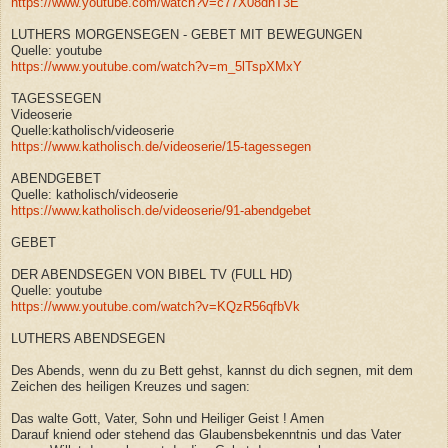
https://www.youtube.com/watch?v=c77X08dhT3E
LUTHERS MORGENSEGEN - GEBET MIT BEWEGUNGEN
Quelle: youtube
https://www.youtube.com/watch?v=m_5lTspXMxY
TAGESSEGEN
Videoserie
Quelle:katholisch/videoserie
https://www.katholisch.de/videoserie/15-tagessegen
ABENDGEBET
Quelle: katholisch/videoserie
https://www.katholisch.de/videoserie/91-abendgebet
GEBET
DER ABENDSEGEN VON BIBEL TV (FULL HD)
Quelle: youtube
https://www.youtube.com/watch?v=KQzR56qfbVk
LUTHERS ABENDSEGEN
Des Abends, wenn du zu Bett gehst, kannst du dich segnen, mit dem
Zeichen des heiligen Kreuzes und sagen:
Das walte Gott, Vater, Sohn und Heiliger Geist ! Amen
Darauf kniend oder stehend das Glaubensbekenntnis und das Vater