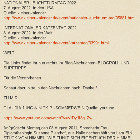
NATIONALER LEUCHTTURMTAG 2022
7. August 2022 in den USA
Quelle:.kleiner-kalender
http://www.kleiner-kalender.de/event/nationaler-leuchtturm-tag/95881.html
INTERNATIONALER KATZENTAG 2022
8. August 2022 in der Welt
Quelle:.kleiner-kalender
http://www.kleiner-kalender.de/event/katzentag/0399c.html
WELT
Die Links findet ihr nun rechts im Blog-Nachrichten- BLOGROLL UND
SURFTIPPS
Für die Verstorbenen
Schaut dazu bitte in den Nachrichten nach. Danke.*
ZU MIR
GLAUDIA JUNG & NICK P. -SOMMERWEIN Quelle: youtube
https://www.youtube.com/watch?v=VtDyJI8q_Zw
An(ge)dacht Montag,den 08.August 2011, Sprecherin Frau
Diplomtheologin Susanne Platzhof, aus Halle nacherzählt von Lara EIN
STÜCK VOM HIMMEL WIE FÜHLT SICH EIGENTLICH DER HIMMEL