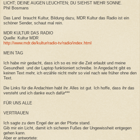
LICHT; DEINE AUGEN LEUCHTEN; DU SIEHST MEHR SONNE.
Phil Bosmans
Das Land braucht Kultur, Bildung dazu, MDR Kultur das Radio ist ein
schöner Sender, schaut mal rein.
MDR KULTUR DAS RADIO
Quelle: Kultur MDR
http://www.mdr.de/kultur/radio-tv/radio/index.html
MEIN TAG
Ich habe mir gedacht, dass ich so es mir die Zeit erlaubt und meine
Gesundheit und der Laptop funktioniert schreibe. In Angedacht gibt es
keinen Text mehr, ich erzähle nicht mehr so viel nach wie früher ohne den
Text.
Die Links für die Andachten habt ihr. Alles ist gut. Ich hoffe, dass ihr das
versteht und ich danke euch dafür***
FÜR UNS ALLE
VERTRAUEN
Ich sagte zu dem Engel der an der Pforte stand.
Gib mir ein Licht, damit ich sicheren Fußes der Ungewissheit entgegen
gehen kann.
Aber er antwortete: