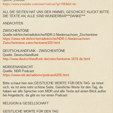
https://www.youtube.com/user/vatican?gl=DE&hl=de
ALL DIE SEITEN HAT UNS DER HIMMEL GESCHICKT; KLICKT BITTE
DIE TEXTE AN; ALLE SIND WUNDERBAR***DANKE***
ANDACHTEN
ZWISCHENTÖNE
Quelle:ndr/kirche/radiokirche/NDR-1-Niedersachsen_Zischentöne
https://www.ndr.de/kirche/radiokirche/NDR-1-Niedersachsen-
Zwischentoene,zwischentoene100.html
DEUTSCHLANDFUNK - ZWISCHENTÖNE
Quelle: Deutschlandfunk
http://www.deutschlandfunk.de/zwischentoene.1676.de.html
MORGENANDACHT
Quelle: NDR Podcast
https://www.ndr.de/radiomv/podcast4205.html
Bitte schaut hier rein,GEISTLICHE WORTE FÜR DEN TAG es lohnt
sich, es ist eine sehr schöne Seite, Geistliche Worte für den Tag, da
haben wir alle Sprecher vom MDR und alle Texte auf einen Blick,außer
bei Angedacht, da gibt es nur einen Podcast
RELIGION & GESELLSCHAFT
GEISTLICHE WORTE FÜR DEN TAG