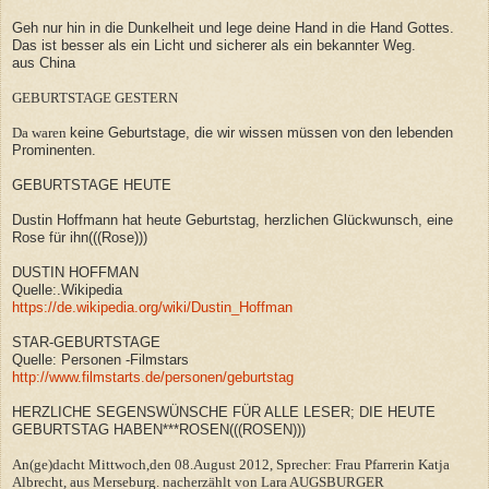
Geh nur hin in die Dunkelheit und lege deine Hand in die Hand Gottes.
Das ist besser als ein Licht und sicherer als ein bekannter Weg.
aus China
GEBURTSTAGE GESTERN
Da waren
keine Geburtstage, die wir wissen müssen von den lebenden
Prominenten.
GEBURTSTAGE HEUTE
Dustin Hoffmann hat heute Geburtstag, herzlichen Glückwunsch, eine
Rose für ihn(((Rose)))
DUSTIN HOFFMAN
Quelle:.Wikipedia
https://de.wikipedia.org/wiki/Dustin_Hoffman
STAR-GEBURTSTAGE
Quelle:
Personen -Filmstars
http://www.filmstarts.de/personen/geburtstag
HERZLICHE SEGENSWÜNSCHE FÜR ALLE LESER; DIE HEUTE
GEBURTSTAG HABEN***ROSEN(((ROSEN)))
An(ge)dacht Mittwoch,den 08.August 2012, Sprecher: Frau Pfarrerin Katja
Albrecht, aus Merseburg. nacherzählt von Lara AUGSBURGER