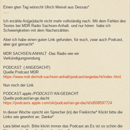
Einen gten Tag wünscht Ulrich Meisel aus Dessau*
.....
Ich erzähle An(ge)dacht nicht mehr vollständig nach. Mit dem Fehlen des
Textes bei MDR Radio Sachsen-Anhalt. und nur hören habe ich
Schwierigkeiten mit dem Nacherzählen.
Aber
ich habe einen guten Link gefunden, für euch, zwar auch Podcast,
aber gut gemacht*
MDR SACHSEN-ANHALT -Das Radio wie wir
Verkündigungsendung
PODCAST: ( ANGEDACHT)
Quelle:
Podcast MDR
https://www.mdr.de/mdr-sachsen-anhalt/podcast/angedacht/index.html
Nun noch der Link
PODCAST.apple
/
PODCAST
/
AN-GEDACHT
Quelle:podcast/an-ge.dacht
https://podcasts.apple.com/sk/podcast/an-ge-dacht/id508597724
In dieser Woche spricht ein Sprecher (in) der Freikirche* Klickt bitte die
Links wie gewohnt an. Danke*
Lara bittet euch. Bitte klickt immer das Podcast an.Es ist so schön die