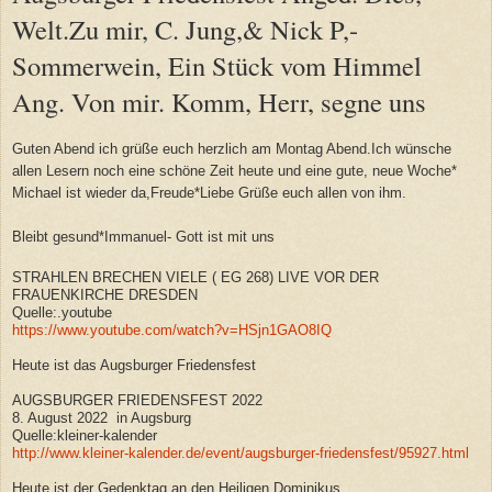
Welt.Zu mir, C. Jung,& Nick P,-
Sommerwein, Ein Stück vom Himmel
Ang. Von mir. Komm, Herr, segne uns
Guten Abend ich grüße euch herzlich am Montag Abend.Ich wünsche
allen Lesern noch eine schöne Zeit heute und eine gute, neue Woche*
Michael ist wieder da,Freude*Liebe Grüße euch allen von ihm.
Bleibt gesund*Immanuel- Gott ist mit uns
STRAHLEN BRECHEN VIELE ( EG 268) LIVE VOR DER
FRAUENKIRCHE DRESDEN
Quelle:.youtube
https://www.youtube.com/watch?v=HSjn1GAO8IQ
Heute ist das Augsburger Friedensfest
AUGSBURGER FRIEDENSFEST 2022
8. August 2022
in Augsburg
Quelle:kleiner-kalender
http://www.kleiner-kalender.de/event/augsburger-friedensfest/95927.html
Heute ist der Gedenktag an den Heiligen Dominikus