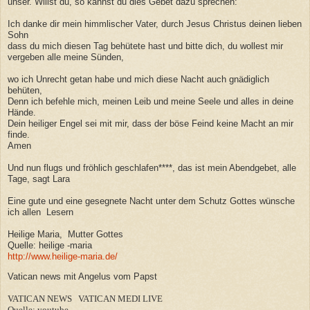
unser. Willst du, so kannst du dies Gebet dazu sprechen:
Ich danke dir mein himmlischer Vater, durch Jesus Christus deinen lieben
Sohn
dass du mich diesen Tag behütete hast und bitte dich, du wollest mir
vergeben alle meine Sünden,
wo ich Unrecht getan habe und mich diese Nacht auch gnädiglich
behüten,
Denn ich befehle mich, meinen Leib und meine Seele und alles in deine
Hände.
Dein heiliger Engel sei mit mir, dass der böse Feind keine Macht an mir
finde.
Amen
Und nun flugs und fröhlich geschlafen****, das ist mein Abendgebet, alle
Tage, sagt Lara
Eine gute und eine gesegnete Nacht unter dem Schutz Gottes wünsche
ich allen Lesern
Heilige Maria, Mutter Gottes
Quelle: heilige -maria
http://www.heilige-maria.de/
Vatican news mit Angelus vom Papst
VATICAN NEWS VATICAN MEDI LIVE
Quelle:.youtube