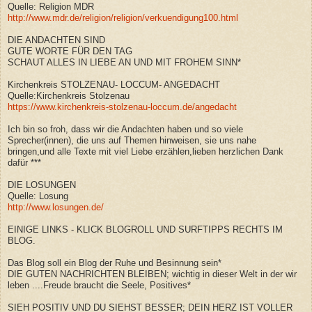
Quelle: Religion MDR
http://www.mdr.de/religion/religion/verkuendigung100.html
DIE ANDACHTEN SIND
GUTE WORTE FÜR DEN TAG
SCHAUT ALLES IN LIEBE AN UND MIT FROHEM SINN*
Kirchenkreis STOLZENAU- LOCCUM- ANGEDACHT
Quelle:Kirchenkreis Stolzenau
https://www.kirchenkreis-stolzenau-loccum.de/angedacht
Ich bin so froh, dass wir die Andachten haben und so viele
Sprecher(innen), die uns auf Themen hinweisen, sie uns nahe
bringen,und alle Texte mit viel Liebe erzählen,lieben herzlichen Dank
dafür ***
DIE LOSUNGEN
Quelle: Losung
http://www.losungen.de/
EINIGE LINKS - KLICK BLOGROLL UND SURFTIPPS RECHTS IM
BLOG.
Das Blog soll ein Blog der Ruhe und Besinnung sein*
DIE GUTEN NACHRICHTEN BLEIBEN; wichtig in dieser Welt in der wir
leben ....Freude braucht die Seele, Positives*
SIEH POSITIV UND DU SIEHST BESSER; DEIN HERZ IST VOLLER