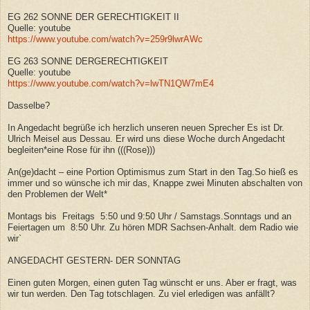
EG 262 SONNE DER GERECHTIGKEIT II
Quelle: youtube
https://www.youtube.com/watch?v=259r9lwrAWc
EG 263 SONNE DERGERECHTIGKEIT
Quelle: youtube
https://www.youtube.com/watch?v=lwTN1QW7mE4
Dasselbe?
In Angedacht begrüße ich herzlich unseren neuen Sprecher Es ist Dr.
Ulrich Meisel aus Dessau.
Er wird uns diese Woche durch Angedacht
begleiten*eine Rose für ihn (((Rose)))
An(ge)dacht – eine Portion Optimismus zum Start in den Tag.So hieß es
immer und so wünsche ich mir das, Knappe zwei Minuten abschalten von
den Problemen der Welt*
Montags bis Freitags 5:50 und 9:50 Uhr / Samstags.Sonntags und an
Feiertagen um 8:50 Uhr. Zu hören MDR Sachsen-Anhalt. dem Radio wie
wir`
ANGEDACHT GESTERN- DER SONNTAG
Einen guten Morgen, einen guten Tag wünscht er uns. Aber er fragt, was
wir tun werden. Den Tag totschlagen. Zu viel erledigen was anfällt?