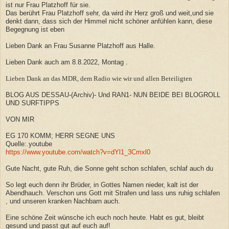
ist nur Frau Platzhoff für sie.
Das berührt Frau Platzhoff sehr, da wird ihr Herz groß und weit,und sie
denkt dann, dass sich der Himmel nicht schöner anfühlen kann, diese
Begegnung ist eben
Lieben Dank an Frau Susanne Platzhoff aus Halle.
Lieben Dank auch am 8.8.2022, Montag .
Lieben Dank an das MDR, dem Radio wie wir und allen Beteiligten
BLOG AUS DESSAU-(Archiv)- Und RAN1- NUN BEIDE BEI BLOGROLL
UND SURFTIPPS
VON MIR
EG 170 KOMM; HERR SEGNE UNS
Quelle:.youtube
https://www.youtube.com/watch?v=dYl1_3Cmxl0
Gute Nacht, gute Ruh, die Sonne geht schon schlafen, schlaf auch du
So legt euch denn ihr Brüder, in Gottes Namen nieder, kalt ist der
Abendhauch. Verschon uns Gott mit Strafen und lass uns ruhig schlafen
, und unseren kranken Nachbarn auch.
Eine schöne Zeit wünsche ich euch noch heute. Habt es gut, bleibt
gesund und passt gut auf euch auf!