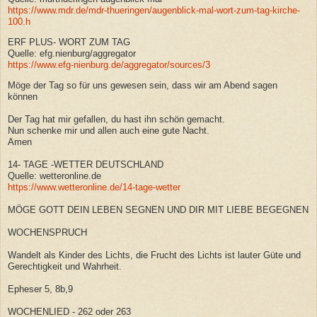
https://www.mdr.de/mdr-thueringen/augenblick-mal-wort-zum-tag-kirche-
100.h
ERF PLUS- WORT ZUM TAG
Quelle: efg.nienburg/aggregator
https://www.efg-nienburg.de/aggregator/sources/3
Möge der Tag so für uns gewesen sein, dass wir am Abend sagen
können
Der Tag hat mir gefallen, du hast ihn schön gemacht.
Nun schenke mir und allen auch eine gute Nacht.
Amen
14- TAGE -WETTER DEUTSCHLAND
Quelle: wetteronline.de
https://www.wetteronline.de/14-tage-wetter
MÖGE GOTT DEIN LEBEN SEGNEN UND DIR MIT LIEBE BEGEGNEN
WOCHENSPRUCH
Wandelt als Kinder des Lichts, die Frucht des Lichts ist lauter Güte und
Gerechtigkeit und Wahrheit.
Epheser 5, 8b,9
WOCHENLIED - 262 oder 263