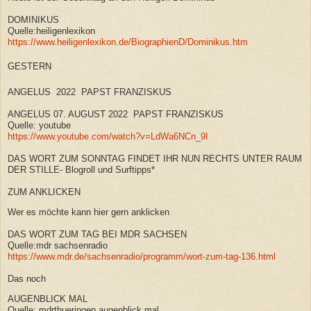
DOMINIKUS
Quelle:heiligenlexikon
https://www.heiligenlexikon.de/BiographienD/Dominikus.htm
GESTERN
ANGELUS 2022 PAPST FRANZISKUS
ANGELUS 07. AUGUST 2022 PAPST FRANZISKUS
Quelle: youtube
https://www.youtube.com/watch?v=LdWa6NCn_9I
DAS WORT ZUM SONNTAG FINDET IHR NUN RECHTS UNTER RAUM
DER STILLE- Blogroll und Surftipps*
ZUM ANKLICKEN
Wer es möchte kann hier gern anklicken
DAS WORT ZUM TAG BEI MDR SACHSEN
Quelle:mdr sachsenradio
https://www.mdr.de/sachsenradio/programm/wort-zum-tag-136.html
Das noch
AUGENBLICK MAL
Quelle: mdrthueringen augenblick mal