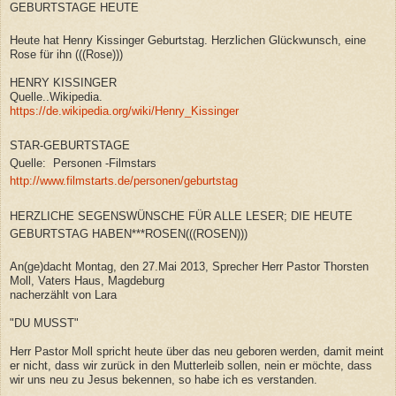
GEBURTSTAGE HEUTE
Heute hat Henry Kissinger Geburtstag. Herzlichen Glückwunsch, eine
Rose für ihn (((Rose)))
HENRY KISSINGER
Quelle..Wikipedia.
https://de.wikipedia.org/wiki/Henry_Kissinger
STAR-GEBURTSTAGE
Quelle: Personen -Filmstars
http://www.filmstarts.de/personen/geburtstag
HERZLICHE SEGENSWÜNSCHE FÜR ALLE LESER; DIE HEUTE
GEBURTSTAG HABEN***ROSEN(((ROSEN)))
An(ge)dacht Montag, den 27.Mai 2013, Sprecher Herr Pastor Thorsten
Moll, Vaters Haus, Magdeburg
nacherzählt von Lara
"DU MUSST"
Herr Pastor Moll spricht heute über das neu geboren werden, damit meint
er nicht, dass wir zurück in den Mutterleib sollen, nein er möchte, dass
wir uns neu zu Jesus bekennen, so habe ich es verstanden.