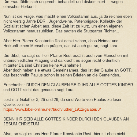
Die Frau fühlte sich ungerecht behandelt und diskriminiert.... wegen
etnischer Herkunft.
Nun ist die Frage, was macht einen Volksstamm aus, ja da reichen eben
nicht vierzig Jahre DDR , Jugendweihe, Patenbrigade, Kollektiv der
Sozialistischen Arbeit aus..diese Zeit ist zu kurz, um einen eigenen
Volksstamm herauszubilden. Das sagten die Stuttgarter Richter...
Aber Herr Pfarrer Konstantin Rost denkt schon, dass Heimat und
Herkunft einen Menschen prägen, das ist auch gut so, sagt Lara...
Die Bibel, so sagt es Herr Pfarrer Rost erzählt auch von Menschen mit
unterschiedlicher Prägung und da kracht es sogar recht ordentlich
mitunter.Da sind Christen keine Ausnahme !
Aber doch haben sie etwas Gemeinsames, das ist der Glaube an GOTT,
das beschreibt Paulus schon in seinen Briefen an die Gemeinden..
Er schreibt : DURCH DEN GLAUBEN SEID IHR ALLE GOTTES KINDER
und GOTT sieht das genauso sagt Lara..
Lest mal Galather 3, 26 und 28, da sind Worte von Paulus zu lesen.
Quelle: .online
https://www.bibel-online.net/buch/luther_1912/galater/3/
DENN IHR SEID ALLE GOTTES KINDER DURCH DEN GLAUBEN AN
JESUM CHRISTUM
Also, so sagt es uns Herr Pfarrer Konstantin Rost, hier ist eben nicht