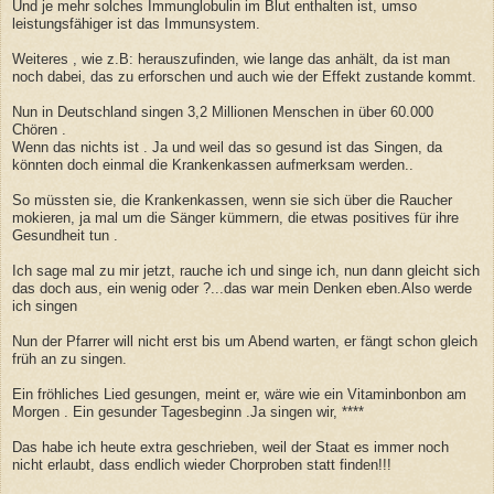
Und je mehr solches Immunglobulin im Blut enthalten ist, umso
leistungsfähiger ist das Immunsystem.
Weiteres , wie z.B: herauszufinden, wie lange das anhält, da ist man
noch dabei, das zu erforschen und auch wie der Effekt zustande kommt.
Nun in Deutschland singen 3,2 Millionen Menschen in über 60.000
Chören .
Wenn das nichts ist . Ja und weil das so gesund ist das Singen, da
könnten doch einmal die Krankenkassen aufmerksam werden..
So müssten sie, die Krankenkassen, wenn sie sich über die Raucher
mokieren, ja mal um die Sänger kümmern, die etwas positives für ihre
Gesundheit tun .
Ich sage mal zu mir jetzt, rauche ich und singe ich, nun dann gleicht sich
das doch aus, ein wenig oder ?...das war mein Denken eben.Also werde
ich singen
Nun der Pfarrer will nicht erst bis um Abend warten, er fängt schon gleich
früh an zu singen.
Ein fröhliches Lied gesungen, meint er, wäre wie ein Vitaminbonbon am
Morgen . Ein gesunder Tagesbeginn .Ja singen wir, ****
Das habe ich heute extra geschrieben, weil der Staat es immer noch
nicht erlaubt, dass endlich wieder Chorproben statt finden!!!