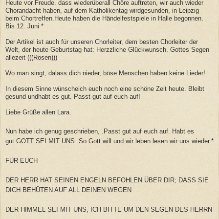
Heute vor Freude. dass wiederüberall Chöre auftreten, wir auch wieder
Chorandacht haben, auf dem Katholikentag wirdgesunden, in Leipzig
beim Chortreffen.Heute haben die Händelfestspiele in Halle begonnen.
Bis 12. Juni *
Der Artikel ist auch für unseren Chorleiter, dem besten Chorleiter der
Welt, der heute Geburtstag hat: Herzzliche Glückwunsch. Gottes Segen
allezeit (((Rosen)))
Wo man singt, dalass dich nieder, böse Menschen haben keine Lieder!
In diesem Sinne wünscheich euch noch eine schöne Zeit heute. Bleibt
gesund undhabt es gut. Passt gut auf euch auf!
Liebe Grüße allen Lara.
Nun habe ich genug geschrieben, .Passt gut auf euch auf. Habt es
gut.GOTT SEI MIT UNS. So Gott will und wir leben lesen wir uns wieder.*
FÜR EUCH
DER HERR HAT SEINEN ENGELN BEFOHLEN ÜBER DIR; DASS SIE
DICH BEHÜTEN AUF ALL DEINEN WEGEN
DER HIMMEL SEI MIT UNS, ICH BITTE UM DEN SEGEN DES HERRN