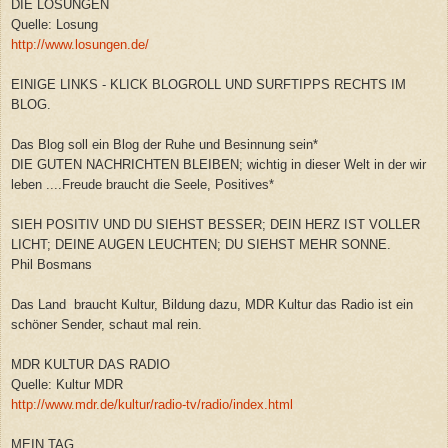
DIE LOSUNGEN
Quelle: Losung
http://www.losungen.de/
EINIGE LINKS - KLICK BLOGROLL UND SURFTIPPS RECHTS IM
BLOG.
Das Blog soll ein Blog der Ruhe und Besinnung sein*
DIE GUTEN NACHRICHTEN BLEIBEN; wichtig in dieser Welt in der wir
leben ....Freude braucht die Seele, Positives*
SIEH POSITIV UND DU SIEHST BESSER; DEIN HERZ IST VOLLER
LICHT; DEINE AUGEN LEUCHTEN; DU SIEHST MEHR SONNE.
Phil Bosmans
Das Land braucht Kultur, Bildung dazu, MDR Kultur das Radio ist ein
schöner Sender, schaut mal rein.
MDR KULTUR DAS RADIO
Quelle: Kultur MDR
http://www.mdr.de/kultur/radio-tv/radio/index.html
MEIN TAG