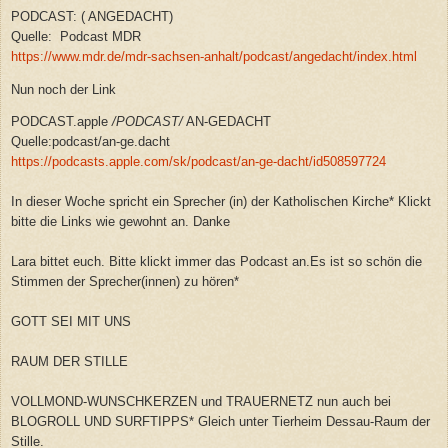
PODCAST: ( ANGEDACHT)
Quelle: Podcast MDR
https://www.mdr.de/mdr-sachsen-anhalt/podcast/angedacht/index.html
Nun noch der Link
PODCAST.apple
/
PODCAST
/
AN-GEDACHT
Quelle:podcast/an-ge.dacht
https://podcasts.apple.com/sk/podcast/an-ge-dacht/id508597724
In dieser Woche spricht ein Sprecher (in) der Katholischen Kirche* Klickt
bitte die Links wie gewohnt an. Danke
Lara bittet euch. Bitte klickt immer das Podcast an.Es ist so schön die
Stimmen der Sprecher(innen) zu hören*
GOTT SEI MIT UNS
RAUM DER STILLE
VOLLMOND-WUNSCHKERZEN und TRAUERNETZ nun auch bei
BLOGROLL UND SURFTIPPS* Gleich unter Tierheim Dessau-Raum der
Stille.