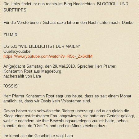
Die Links findet ihr nun rechts im Blog-Nachrichten- BLOGROLL UND
SURFTIPPS
Für die Verstorbenen Schaut dazu bitte in den Nachrichten nach. Danke
ZU MIR
EG 501 "WIE LIEBLICH IST DER MAIEN"
Quelle:youtube
https://www.youtube.com/watch?v=R5c-_Zx6k8M
An(ge)dacht Samstag, den 29.Mai,2010, Sprecher Herr Pfarrer
Konstantin Rost aus Magdeburg
nacherzählt von Lara
"OSSIS"
Herr Pfarrer Konstantin Rost sagt uns heute, dass es seit einem Monat
amtlich ist, dass wir Ossis kein Volsstamm sind.
Davon haben sich schwäbische Richter überzeugt und auch gleich die
Klage einer ostdeutschen Frau abgewiesen, sie hatte vor Gericht geklagt,
weil sie nachdem sie ihre Bewerbungsunterlegen zurück hatte, sehen
konnte, dass da "Ossi" stand und ein Minuszeichen dazu.
Ihr kennt alle die Geschichte sagt Lara..