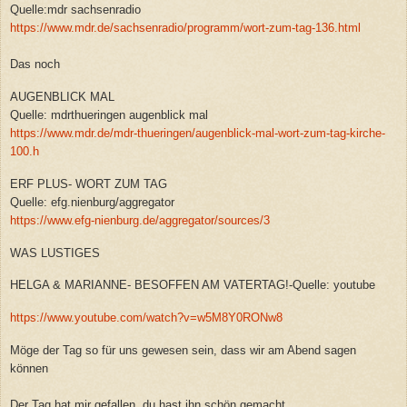
Quelle:mdr sachsenradio
https://www.mdr.de/sachsenradio/programm/wort-zum-tag-136.html
Das noch
AUGENBLICK MAL
Quelle: mdrthueringen augenblick mal
https://www.mdr.de/mdr-thueringen/augenblick-mal-wort-zum-tag-kirche-
100.h
ERF PLUS- WORT ZUM TAG
Quelle: efg.nienburg/aggregator
https://www.efg-nienburg.de/aggregator/sources/3
WAS LUSTIGES
HELGA & MARIANNE- BESOFFEN AM VATERTAG!-Quelle: youtube
https://www.youtube.com/watch?v=w5M8Y0RONw8
Möge der Tag so für uns gewesen sein, dass wir am Abend sagen
können
Der Tag hat mir gefallen, du hast ihn schön gemacht.