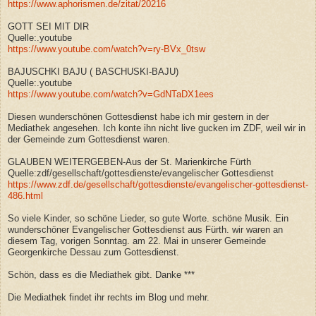
https://www.aphorismen.de/zitat/20216
GOTT SEI MIT DIR
Quelle:.youtube
https://www.youtube.com/watch?v=ry-BVx_0tsw
BAJUSCHKI BAJU ( BASCHUSKI-BAJU)
Quelle:.youtube
https://www.youtube.com/watch?v=GdNTaDX1ees
Diesen wunderschönen Gottesdienst habe ich mir gestern in der
Mediathek angesehen. Ich konte ihn nicht live gucken im ZDF, weil wir in
der Gemeinde zum Gottesdienst waren.
GLAUBEN WEITERGEBEN-Aus der St. Marienkirche Fürth
Quelle:zdf/gesellschaft/gottesdienste/evangelischer Gottesdienst
https://www.zdf.de/gesellschaft/gottesdienste/evangelischer-gottesdienst-
486.html
So viele Kinder, so schöne Lieder, so gute Worte. schöne Musik. Ein
wunderschöner Evangelischer Gottesdienst aus Fürth. wir waren an
diesem Tag, vorigen Sonntag. am 22. Mai in unserer Gemeinde
Georgenkirche Dessau zum Gottesdienst.
Schön, dass es die Mediathek gibt. Danke ***
Die Mediathek findet ihr rechts im Blog und mehr.