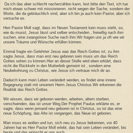
Da ich das aber schlecht nacherzählen kann, lest bitte den Text, ich tue
mich etwas schwer mit missionieren. nicht wegen der Sache, sondern der
Worte, die da gebräuchlich sind, aber ich bin ja auch kein Pastor, aber ich
versuche es.
Herr Pastor Moll sagt, dass im Neuen Testament kein muss steht, so,
wie du musst, Jesus lässt und selber entscheiden , freiwillig nach ihm
suchen, eine zwangslose Suche nach ihm.Wir fragen uns ja oft wie wir
unsere Träume und Wünsche erfüllen können.
Einmal fragte ein Gelehrter Jesus was das Reich Gottes ist, zu ihm
sagte Jesus, dass man erst neu geboren sein muss um das Reich
Gottes sehen zu können.Hier an dieser Stelle wird eben erklärt, dass
nicht die Rückkehr in den Mutterleib gemeint ist , sondern eine
Neubekehrung zu Christus, wie Jesus ich vertraue mich dir an.
.
Dadurch kann mein Leben verändert werden, es findet eine innere
Begegnung statt mit unserem Herrn Jesus Christus.Wir erkennen die
Realität das Reich Gottes.
Wir wissen, dass wir geboren werden, arbeiten, altern sterben,
verschwinden, das ist unser Weg.Der Prophet Paulus erklärte es, er
sagte, dass wenn jemand neu geboren ist in Christus, so ist das eine
neue Schöpfung, das Alte ist vergangen, das Neue ist geboren.
Man muss es wollen und tun, sich neu zu Jesus bekennen, vor 40
Jahren hat es Herr Pastor Moll erlebt, das hat sein Leben verändert, bis
heute und das wünscht er uns auch....