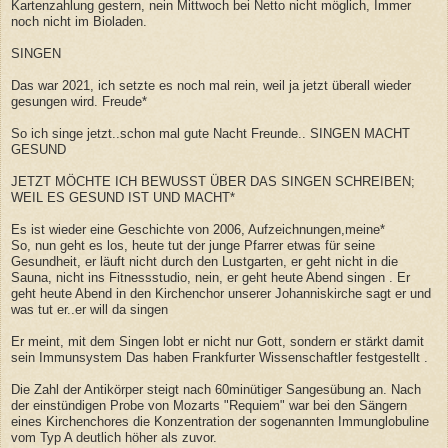
Kartenzahlung gestern, nein Mittwoch bei Netto nicht möglich, Immer
noch nicht im Bioladen.
SINGEN
Das war 2021, ich setzte es noch mal rein, weil ja jetzt überall wieder
gesungen wird. Freude*
So ich singe jetzt..schon mal gute Nacht Freunde.. SINGEN MACHT
GESUND
JETZT MÖCHTE ICH BEWUSST ÜBER DAS SINGEN SCHREIBEN;
WEIL ES GESUND IST UND MACHT*
Es ist wieder eine Geschichte von 2006, Aufzeichnungen,meine*
So, nun geht es los, heute tut der junge Pfarrer etwas für seine
Gesundheit, er läuft nicht durch den Lustgarten, er geht nicht in die
Sauna, nicht ins Fitnessstudio, nein, er geht heute Abend singen . Er
geht heute Abend in den Kirchenchor unserer Johanniskirche sagt er und
was tut er..er will da singen
Er meint, mit dem Singen lobt er nicht nur Gott, sondern er stärkt damit
sein Immunsystem Das haben Frankfurter Wissenschaftler festgestellt .
Die Zahl der Antikörper steigt nach 60minütiger Sangesübung an. Nach
der einstündigen Probe von Mozarts "Requiem" war bei den Sängern
eines Kirchenchores die Konzentration der sogenannten Immunglobuline
vom Typ A deutlich höher als zuvor.