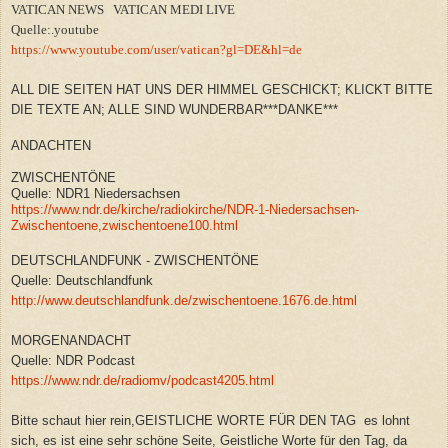
VATICAN NEWS VATICAN MEDI LIVE
Quelle:.youtube
https://www.youtube.com/user/vatican?gl=DE&hl=de
ALL DIE SEITEN HAT UNS DER HIMMEL GESCHICKT; KLICKT BITTE
DIE TEXTE AN; ALLE SIND WUNDERBAR***DANKE***
ANDACHTEN
ZWISCHENTÖNE
Quelle: NDR1 Niedersachsen
https://www.ndr.de/kirche/radiokirche/NDR-1-Niedersachsen-
Zwischentoene,zwischentoene100.html
DEUTSCHLANDFUNK - ZWISCHENTÖNE
Quelle: Deutschlandfunk
http://www.deutschlandfunk.de/zwischentoene.1676.de.html
MORGENANDACHT
Quelle: NDR Podcast
https://www.ndr.de/radiomv/podcast4205.html
Bitte schaut hier rein,GEISTLICHE WORTE FÜR DEN TAG es lohnt
sich, es ist eine sehr schöne Seite, Geistliche Worte für den Tag, da