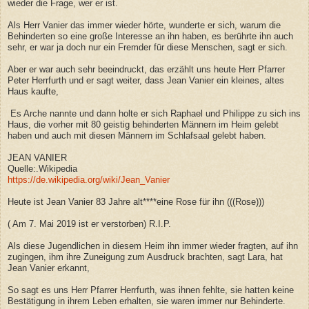
wieder die Frage, wer er ist.
Als Herr Vanier das immer wieder hörte, wunderte er sich, warum die
Behinderten so eine große Interesse an ihn haben, es berührte ihn auch
sehr, er war ja doch nur ein Fremder für diese Menschen, sagt er sich.
Aber er war auch sehr beeindruckt, das erzählt uns heute Herr Pfarrer
Peter Herrfurth und er sagt weiter, dass Jean Vanier ein kleines, altes
Haus kaufte,
Es Arche nannte und dann holte er sich Raphael und Philippe zu sich ins
Haus, die vorher mit 80 geistig behinderten Männern im Heim gelebt
haben und auch mit diesen Männern im Schlafsaal gelebt haben.
JEAN VANIER
Quelle:.Wikipedia
https://de.wikipedia.org/wiki/Jean_Vanier
Heute ist Jean Vanier 83 Jahre alt****eine Rose für ihn (((Rose)))
( Am 7. Mai 2019 ist er verstorben) R.I.P.
Als diese Jugendlichen in diesem Heim ihn immer wieder fragten, auf ihn
zugingen, ihm ihre Zuneigung zum Ausdruck brachten, sagt Lara, hat
Jean Vanier erkannt,
So sagt es uns Herr Pfarrer Herrfurth, was ihnen fehlte, sie hatten keine
Bestätigung in ihrem Leben erhalten, sie waren immer nur Behinderte.