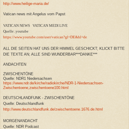
http://www.heilige-maria.de/
Vatican news mit Angelus vom Papst
VATICAN NEWS VATICAN MEDI LIVE
Quelle:.youtube
https://www.youtube.com/user/vatican?gl=DE&hl=de
ALL DIE SEITEN HAT UNS DER HIMMEL GESCHICKT; KLICKT BITTE
DIE TEXTE AN; ALLE SIND WUNDERBAR***DANKE***
ANDACHTEN
ZWISCHENTÖNE
Quelle: NDR1 Niedersachsen
https://www.ndr.de/kirche/radiokirche/NDR-1-Niedersachsen-
Zwischentoene,zwischentoene100.html
DEUTSCHLANDFUNK - ZWISCHENTÖNE
Quelle: Deutschlandfunk
http://www.deutschlandfunk.de/zwischentoene.1676.de.html
MORGENANDACHT
Quelle: NDR Podcast