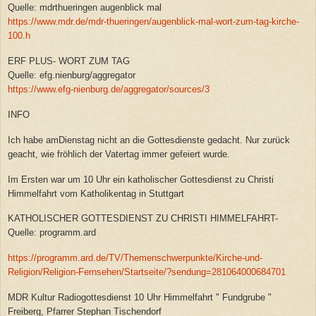
Quelle: mdrthueringen augenblick mal
https://www.mdr.de/mdr-thueringen/augenblick-mal-wort-zum-tag-kirche-
100.h
ERF PLUS- WORT ZUM TAG
Quelle: efg.nienburg/aggregator
https://www.efg-nienburg.de/aggregator/sources/3
INFO
Ich habe amDienstag nicht an die Gottesdienste gedacht. Nur zurück
geacht, wie fröhlich der Vatertag immer gefeiert wurde.
Im Ersten war um 10 Uhr ein katholischer Gottesdienst zu Christi
Himmelfahrt vom Katholikentag in Stuttgart
KATHOLISCHER GOTTESDIENST ZU CHRISTI HIMMELFAHRT-
Quelle: programm.ard
https://programm.ard.de/TV/Themenschwerpunkte/Kirche-und-
Religion/Religion-Fernsehen/Startseite/?sendung=281064000684701
MDR Kultur Radiogottesdienst 10 Uhr Himmelfahrt " Fundgrube "
Freiberg, Pfarrer Stephan Tischendorf