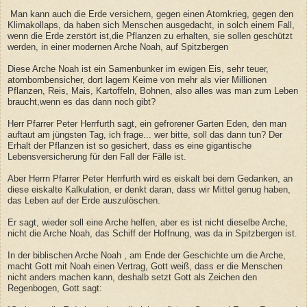
Man kann auch die Erde versichern, gegen einen Atomkrieg, gegen den
Klimakollaps, da haben sich Menschen ausgedacht, in solch einem Fall,
wenn die Erde zerstört ist,die Pflanzen zu erhalten, sie sollen geschützt
werden, in einer modernen Arche Noah, auf Spitzbergen
Diese Arche Noah ist ein Samenbunker im ewigen Eis, sehr teuer,
atombombensicher, dort lagern Keime von mehr als vier Millionen
Pflanzen, Reis, Mais, Kartoffeln, Bohnen, also alles was man zum Leben
braucht,wenn es das dann noch gibt?
Herr Pfarrer Peter Herrfurth sagt, ein gefrorener Garten Eden, den man
auftaut am jüngsten Tag, ich frage... wer bitte, soll das dann tun? Der
Erhalt der Pflanzen ist so gesichert, dass es eine gigantische
Lebensversicherung für den Fall der Fälle ist.
Aber Herrn Pfarrer Peter Herrfurth wird es eiskalt bei dem Gedanken, an
diese eiskalte Kalkulation, er denkt daran, dass wir Mittel genug haben,
das Leben auf der Erde auszulöschen.
Er sagt, wieder soll eine Arche helfen, aber es ist nicht dieselbe Arche,
nicht die Arche Noah, das Schiff der Hoffnung, was da in Spitzbergen ist.
In der biblischen Arche Noah , am Ende der Geschichte um die Arche,
macht Gott mit Noah einen Vertrag, Gott weiß, dass er die Menschen
nicht anders machen kann, deshalb setzt Gott als Zeichen den
Regenbogen, Gott sagt: