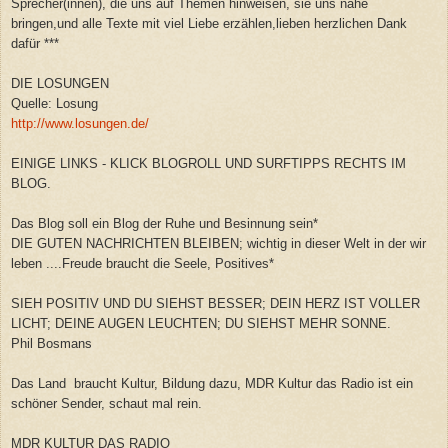
Sprecher(innen), die uns auf Themen hinweisen, sie uns nahe
bringen,und alle Texte mit viel Liebe erzählen,lieben herzlichen Dank
dafür ***
DIE LOSUNGEN
Quelle: Losung
http://www.losungen.de/
EINIGE LINKS - KLICK BLOGROLL UND SURFTIPPS RECHTS IM
BLOG.
Das Blog soll ein Blog der Ruhe und Besinnung sein*
DIE GUTEN NACHRICHTEN BLEIBEN; wichtig in dieser Welt in der wir
leben ....Freude braucht die Seele, Positives*
SIEH POSITIV UND DU SIEHST BESSER; DEIN HERZ IST VOLLER
LICHT; DEINE AUGEN LEUCHTEN; DU SIEHST MEHR SONNE.
Phil Bosmans
Das Land braucht Kultur, Bildung dazu, MDR Kultur das Radio ist ein
schöner Sender, schaut mal rein.
MDR KULTUR DAS RADIO