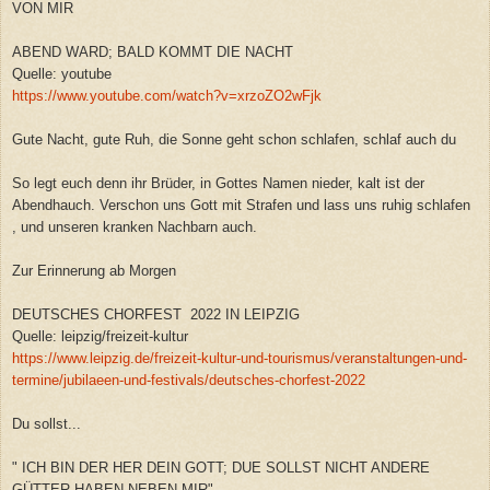
VON MIR
ABEND WARD; BALD KOMMT DIE NACHT
Quelle: youtube
https://www.youtube.com/watch?v=xrzoZO2wFjk
Gute Nacht, gute Ruh, die Sonne geht schon schlafen, schlaf auch du
So legt euch denn ihr Brüder, in Gottes Namen nieder, kalt ist der
Abendhauch. Verschon uns Gott mit Strafen und lass uns ruhig schlafen
, und unseren kranken Nachbarn auch.
Zur Erinnerung ab Morgen
DEUTSCHES CHORFEST 2022 IN LEIPZIG
Quelle: leipzig/freizeit-kultur
https://www.leipzig.de/freizeit-kultur-und-tourismus/veranstaltungen-und-
termine/jubilaeen-und-festivals/deutsches-chorfest-2022
Du sollst...
" ICH BIN DER HER DEIN GOTT; DUE SOLLST NICHT ANDERE
GÜTTER HABEN NEBEN MIR"