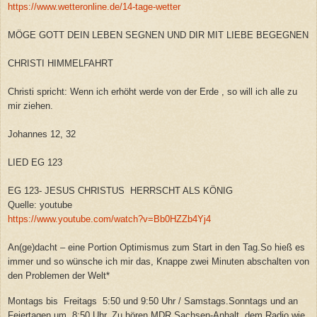
https://www.wetteronline.de/14-tage-wetter
MÖGE GOTT DEIN LEBEN SEGNEN UND DIR MIT LIEBE BEGEGNEN
CHRISTI HIMMELFAHRT
Christi spricht: Wenn ich erhöht werde von der Erde , so will ich alle zu
mir ziehen.
Johannes 12, 32
LIED EG 123
EG 123- JESUS CHRISTUS HERRSCHT ALS KÖNIG
Quelle: youtube
https://www.youtube.com/watch?v=Bb0HZZb4Yj4
An(ge)dacht – eine Portion Optimismus zum Start in den Tag.So hieß es
immer und so wünsche ich mir das, Knappe zwei Minuten abschalten von
den Problemen der Welt*
Montags bis Freitags 5:50 und 9:50 Uhr / Samstags.Sonntags und an
Feiertagen um 8:50 Uhr. Zu hören MDR Sachsen-Anhalt. dem Radio wie