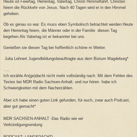
Heute ist Feiertag, Herrentag, Vatertag, Christi Himmelfahrt. Christen
feiern die Rückkehr von Jesus. Nach 40 Tagen wird er in den Himmel
gehoben.
Ob es genau so war. Es muss eben Symbolisch betrachtet werden.Heute
den Herrentag feiern, die Männer oder in der Familie diesen Tag
begehen.Als Vatertag ist er bekannter bei uns.
Genießen sie diesen Tag bei hoffentlich schöne m Wetter.
Julia Lehnert Jugendbildungsbeauftragte aus dem Bistum Magdeburg*
.....
Ich erzähle An(ge)dacht nicht mehr vollständig nach. Mit dem Fehlen des
Textes bei MDR Radio Sachsen-Anhalt. und nur hören habe ich
Schwierigkeiten mit dem Nacherzählen.
Aber ich habe einen guten Link gefunden, für euch, zwar auch Podcast,
aber gut gemacht*
MDR SACHSEN-ANHALT -Das Radio wie wir
Verkündigungsendung
PODCAST: ( ANGEDACHT)