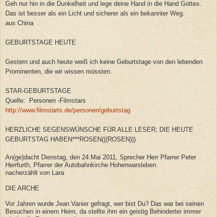
Geh nur hin in die Dunkelheit und lege deine Hand in die Hand Gottes.
Das ist besser als ein Licht und sicherer als ein bekannter Weg.
aus China
GEBURTSTAGE HEUTE
Gestern und auch heute weiß ich keine Geburtstage von den lebenden
Prominenten, die wir wissen müssten.
STAR-GEBURTSTAGE
Quelle: Personen -Filmstars
http://www.filmstarts.de/personen/geburtstag
HERZLICHE SEGENSWÜNSCHE FÜR ALLE LESER; DIE HEUTE
GEBURTSTAG HABEN***ROSEN(((ROSEN)))
An(ge)dacht Dienstag, den 24.Mai 2011, Sprecher Herr Pfarrer Peter
Herrfurth, Pfarrer der Autobahnkirche Hohenwarsleben.
nacherzählt von Lara
DIE ARCHE
Vor Jahren wurde Jean Vanier gefragt, wer bist Du? Das war bei seinen
Besuchen in einem Heim, da stellte ihm ein geistig Behinderter immer