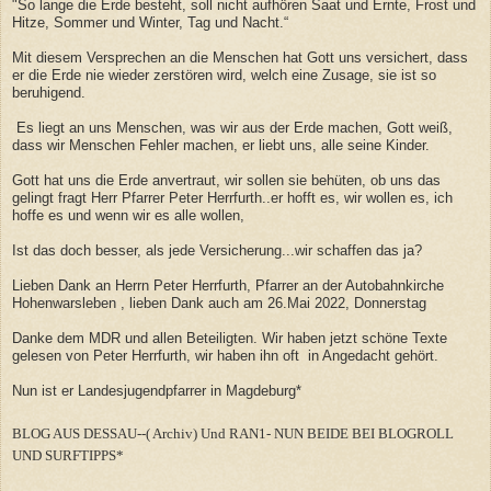
"So lange die Erde besteht, soll nicht aufhören Saat und Ernte, Frost und
Hitze, Sommer und Winter, Tag und Nacht.“
Mit diesem Versprechen an die Menschen hat Gott uns versichert, dass
er die Erde nie wieder zerstören wird, welch eine Zusage, sie ist so
beruhigend.
Es liegt an uns Menschen, was wir aus der Erde machen, Gott weiß,
dass wir Menschen Fehler machen, er liebt uns, alle seine Kinder.
Gott hat uns die Erde anvertraut, wir sollen sie behüten, ob uns das
gelingt fragt Herr Pfarrer Peter Herrfurth..er hofft es, wir wollen es, ich
hoffe es und wenn wir es alle wollen,
Ist das doch besser, als jede Versicherung...wir schaffen das ja?
Lieben Dank an Herrn Peter Herrfurth, Pfarrer an der Autobahnkirche
Hohenwarsleben , lieben Dank auch am 26.Mai 2022, Donnerstag
Danke dem MDR und allen Beteiligten. Wir haben jetzt schöne Texte
gelesen von Peter Herrfurth, wir haben ihn oft in Angedacht gehört.
Nun ist er Landesjugendpfarrer in Magdeburg*
BLOG AUS DESSAU--( Archiv) Und RAN1- NUN BEIDE BEI BLOGROLL
UND SURFTIPPS*