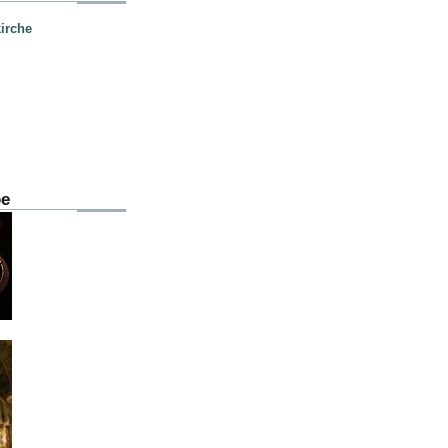
irche
be