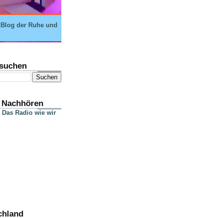
 Blog der Ruhe und
suchen
 Nachhören
 Das Radio wie wir
chland