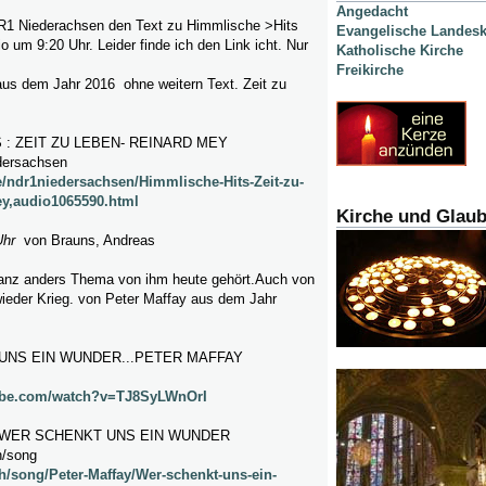
Angedacht
R1 Niederachsen den Text zu Himmlische >Hits
Evangelische Landesk
 um 9:20 Uhr. Leider finde ich den Link icht. Nur
Katholische Kirche
Freikirche
us dem Jahr 2016 ohne weitern Text. Zeit zu
 : ZEIT ZU LEBEN- REINARD MEY
edersachsen
e/ndr1niedersachsen/Himmlische-Hits-Zeit-zu-
ey,audio1065590.html
Kirche und Glau
Uhr
von Brauns, Andreas
ganz anders Thema von ihm heute gehört.Auch von
wieder Krieg. von Peter Maffay aus dem Jahr
 UNS EIN WUNDER...PETER MAFFAY
ube.com/watch?v=TJ8SyLWnOrI
 WER SCHENKT UNS EIN WUNDER
h/song
ch/song/Peter-Maffay/Wer-schenkt-uns-ein-