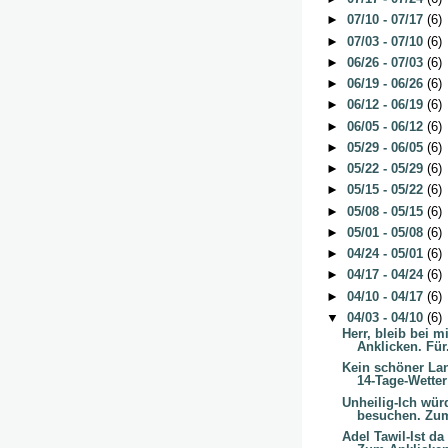
►
07/10 - 07/17
(6)
►
07/03 - 07/10
(6)
►
06/26 - 07/03
(6)
►
06/19 - 06/26
(6)
►
06/12 - 06/19
(6)
►
06/05 - 06/12
(6)
►
05/29 - 06/05
(6)
►
05/22 - 05/29
(6)
►
05/15 - 05/22
(6)
►
05/08 - 05/15
(6)
►
05/01 - 05/08
(6)
►
04/24 - 05/01
(6)
►
04/17 - 04/24
(6)
►
04/10 - 04/17
(6)
▼
04/03 - 04/10
(6)
Herr, bleib bei 
Anklicken. Für.
Kein schöner La
14-Tage-Wetter
Unheilig-Ich wür
besuchen. Zum
Adel Tawil-Ist d