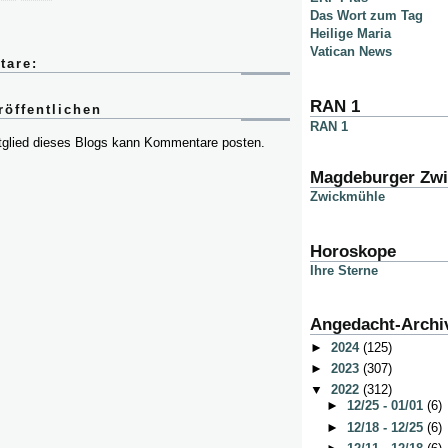
Das Wort zum Tag
Heilige Maria
Vatican News
tare:
RAN 1
öffentlichen
RAN 1
itglied dieses Blogs kann Kommentare posten.
Magdeburger Zw
Zwickmühle
Horoskope
Ihre Sterne
Angedacht-Archi
►
2024
(125)
►
2023
(307)
▼
2022
(312)
►
12/25 - 01/01
(6)
►
12/18 - 12/25
(6)