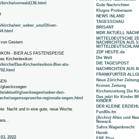
e/kirche/vorwald136.html
Gute Nachrichten
Kluges Proberaum
D
NEWS INLAND
TAGESSCHAU
e/kirche/wir_ueber_uns/Oliver-
BRISANT
54.html
MDR AKTUELL NACH
MITTELDEUTSCHE Z
 von Gestern
NACHRICHTEN AUS 
MITTELDEUTSCHLAN
ZDF HEUTE.de
IKON - BIER ALS FASTENSPEISE
Die Welt
Das Kirchenlexikon
DIE TAGESPOST
/kirche/Das-Kirchenlexikon-Bier-als-
NACHRICHTEN AUS 
702.html
FRANKFURTER ALLG
Neue Züricher Zeitung
GEN
Kronen Zeitung
ll/glueckssegen
Kirchenzeitung Die Ki
de/aktuell/gluecksegen/ueber-den-
Das jetzt für Kinder
eche/segenssprueche-regionale-segen.html
KINDER
DER KLEINE ERZIE
ete Nacht und in eine gute, neue Woche.
Fun80s.fm
(Archiv) Altes und Ne
ara...
Nowack
Sahra Wagenknecht
Horeb
 03, 2022
ERF Plus