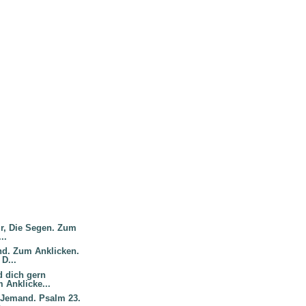
mir, Die Segen. Zum
..
nd. Zum Anklicken.
 D...
d dich gern
 Anklicke...
a Jemand. Psalm 23.