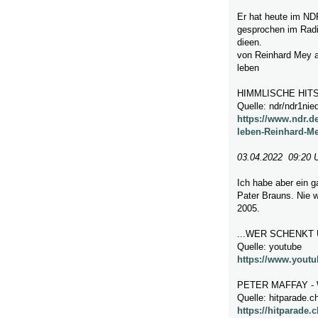
Er hat heute im ND
gesprochen im Radio
dieen.
von Reinhard Mey a
leben
HIMMLISCHE HITS
Quelle: ndr/ndr1ni
https://www.ndr.d
leben-Reinhard-M
03.04.2022 09:20 
Ich habe aber ein 
Pater Brauns. Nie 
2005.
...WER SCHENKT
Quelle: youtube
https://www.yout
PETER MAFFAY -
Quelle: hitparade.c
https://hitparade.