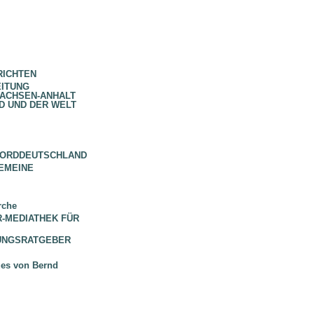
RICHTEN
EITUNG
SACHSEN-ANHALT
D UND DER WELT
NORDDEUTSCHLAND
EMEINE
rche
 BR-MEDIATHEK FÜR
HUNGSRATGEBER
ues von Bernd