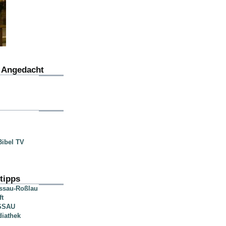
u Angedacht
ibel TV
tipps
essau-Roßlau
ft
SSAU
diathek