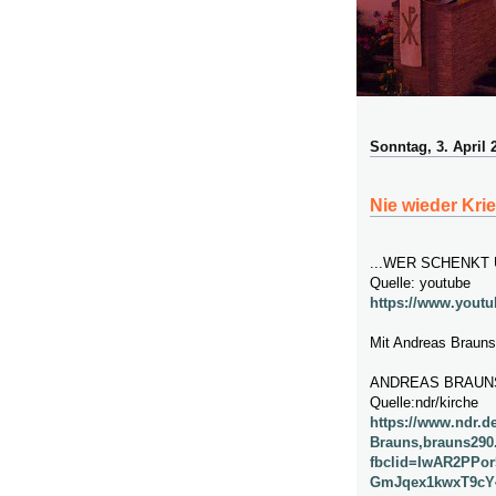
Sonntag, 3. April 
Nie wieder Kri
...WER SCHENKT
Quelle: youtube
https://www.yout
Mit Andreas Brauns
ANDREAS BRAUN
Quelle:ndr/kirche
https://www.ndr.d
Brauns,brauns290
fbclid=IwAR2PPo
GmJqex1kwxT9cY