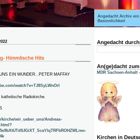
Angedacht Archiv ein
Besinnlichkeit
2022
Angedacht durch
eg- Himmlische Hits
An(ge)dacht zum
MDR Sachsen-Anhalt -
 UNS EIN WUNDER...PETER MAFFAY
ube.com/watch?v=TJ8SyLWnOrI
 katholische Radiokirche.
S
e/kirche/wir_ueber_uns/Andreas-
.html?
r5e9bXtUTd9JGiXT_ScaYlqTRFbROHZWLreo-
4k
Kirchen in Deuts