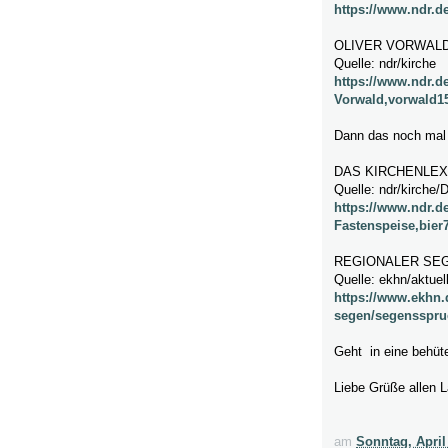
https://www.ndr.d
OLIVER VORWAL
Quelle: ndr/kirche
https://www.ndr.d
Vorwald,vorwald1
Dann das noch mal
DAS KIRCHENLEX
Quelle: ndr/kirche/
https://www.ndr.de
Fastenspeise,bier
REGIONALER SE
Quelle: ekhn/aktue
https://www.ekhn.
segen/segensspru
Geht in eine behüt
Liebe Grüße allen L
am
Sonntag, April