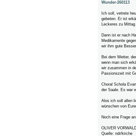
Wunder-260113
Ich soll, vetrete h
gebeten. Er ist erk
Leckeres zu Mittag
Dann ist er nach H
Medikamente gegen
wir ihm gute Besser
Bei dem Wetter, de
wenn man sich erkä
wir zusammen in de
Passionszeit mit G
Choral Schola Evan
der Saale. Es war 
Alos ich soll allen
wünschen von Eur
Noch eine Frage an 
OLIVER VORWAL
Quelle: ndr/kirche