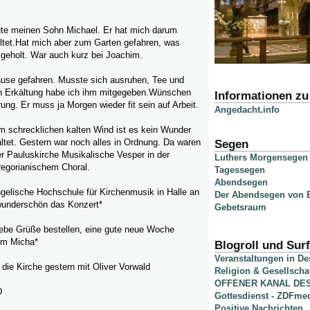
eute meinen Sohn Michael. Er hat mich darum
ältet.Hat mich aber zum Garten gefahren, was
 geholt. War auch kurz bei Joachim.
ause gefahren. Musste sich ausruhen, Tee und
 Erkältung habe ich ihm mitgegeben.Wünschen
Informationen z
ung. Er muss ja Morgen wieder fit sein auf Arbeit.
Angedacht.info
m schrecklichen kalten Wind ist es kein Wunder
ltet. Gestern war noch alles in Ordnung. Da waren
Segen
r Pauluskirche Musikalische Vesper in der
Luthers Morgensegen
regorianischem Choral.
Tagessegen
Abendsegen
gelische Hochschule für Kirchenmusik in Halle an
Der Abendsegen von B
wunderschön das Konzert*
Gebetsraum
 liebe Grüße bestellen, eine gute neue Woche
em Micha*
Blogroll und Surf
Veranstaltungen in D
die Kirche gestern mit Oliver Vorwald
Religion & Gesellscha
OFFENER KANAL DE
D
Gottesdienst - ZDFme
Positive Nachrichten