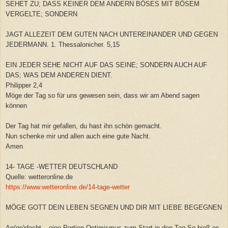
SEHET ZU; DASS KEINER DEM ANDERN BÖSES MIT BÖSEM
VERGELTE; SONDERN
JAGT ALLEZEIT DEM GUTEN NACH UNTEREINANDER UND GEGEN
JEDERMANN. 1. Thessalonicher. 5,15
EIN JEDER SEHE NICHT AUF DAS SEINE; SONDERN AUCH AUF
DAS; WAS DEM ANDEREN DIENT.
Philipper 2,4
Möge der Tag so für uns gewesen sein, dass wir am Abend sagen
können
Der Tag hat mir gefallen, du hast ihn schön gemacht.
Nun schenke mir und allen auch eine gute Nacht.
Amen
14- TAGE -WETTER DEUTSCHLAND
Quelle: wetteronline.de
https://www.wetteronline.de/14-tage-wetter
MÖGE GOTT DEIN LEBEN SEGNEN UND DIR MIT LIEBE BEGEGNEN
An(ge)dacht – eine Portion Optimismus zum Start in den Tag.So hieß es