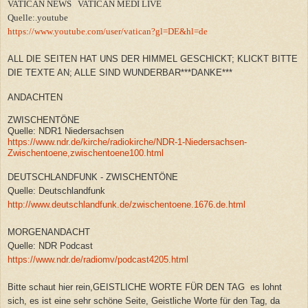
VATICAN NEWS VATICAN MEDI LIVE
Quelle:.youtube
https://www.youtube.com/user/vatican?gl=DE&hl=de
ALL DIE SEITEN HAT UNS DER HIMMEL GESCHICKT; KLICKT BITTE
DIE TEXTE AN; ALLE SIND WUNDERBAR***DANKE***
ANDACHTEN
ZWISCHENTÖNE
Quelle: NDR1 Niedersachsen
https://www.ndr.de/kirche/radiokirche/NDR-1-Niedersachsen-
Zwischentoene,zwischentoene100.html
DEUTSCHLANDFUNK - ZWISCHENTÖNE
Quelle: Deutschlandfunk
http://www.deutschlandfunk.de/zwischentoene.1676.de.html
MORGENANDACHT
Quelle: NDR Podcast
https://www.ndr.de/radiomv/podcast4205.html
Bitte schaut hier rein,GEISTLICHE WORTE FÜR DEN TAG es lohnt
sich, es ist eine sehr schöne Seite, Geistliche Worte für den Tag, da