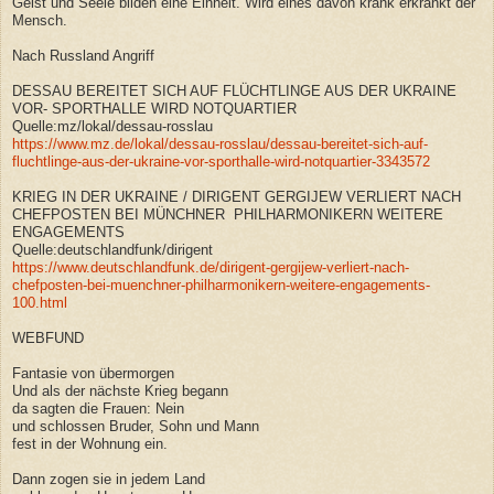
Geist und Seele bilden eine Einheit. Wird eines davon krank erkrankt der
Mensch.
Nach Russland Angriff
DESSAU BEREITET SICH AUF FLÜCHTLINGE AUS DER UKRAINE
VOR- SPORTHALLE WIRD NOTQUARTIER
Quelle:mz/lokal/dessau-rosslau
https://www.mz.de/lokal/dessau-rosslau/dessau-bereitet-sich-auf-
fluchtlinge-aus-der-ukraine-vor-sporthalle-wird-notquartier-3343572
KRIEG IN DER UKRAINE / DIRIGENT GERGIJEW VERLIERT NACH
CHEFPOSTEN BEI MÜNCHNER PHILHARMONIKERN WEITERE
ENGAGEMENTS
Quelle:deutschlandfunk/dirigent
https://www.deutschlandfunk.de/dirigent-gergijew-verliert-nach-
chefposten-bei-muenchner-philharmonikern-weitere-engagements-
100.html
WEBFUND
Fantasie von übermorgen
Und als der nächste Krieg begann
da sagten die Frauen: Nein
und schlossen Bruder, Sohn und Mann
fest in der Wohnung ein.
Dann zogen sie in jedem Land