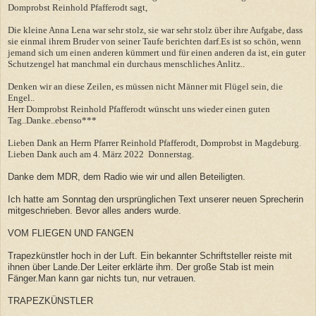
Domprobst Reinhold Pfafferodt sagt,
Die kleine Anna Lena war sehr stolz, sie war sehr stolz über ihre Aufgabe, dass
sie einmal ihrem Bruder von seiner Taufe berichten darf.Es ist so schön, wenn
jemand sich um einen anderen kümmert und für einen anderen da ist, ein guter
Schutzengel hat manchmal ein durchaus menschliches Anlitz..
Denken wir an diese Zeilen, es müssen nicht Männer mit Flügel sein, die
Engel..
Herr Domprobst Reinhold Pfafferodt wünscht uns wieder einen guten
Tag..Danke..ebenso***
Lieben Dank an Herrn Pfarrer Reinhold Pfafferodt, Domprobst in Magdeburg.
Lieben Dank auch am 4. März 2022 Donnerstag.
Danke dem MDR, dem Radio wie wir und allen Beteiligten.
Ich hatte am Sonntag den ursprünglichen Text unserer neuen Sprecherin
mitgeschrieben. Bevor alles anders wurde.
VOM FLIEGEN UND FANGEN
Trapezkünstler hoch in der Luft. Ein bekannter Schriftsteller reiste mit
ihnen über Lande.Der Leiter erklärte ihm. Der große Stab ist mein
Fänger.Man kann gar nichts tun, nur vetrauen.
TRAPEZKÜNSTLER