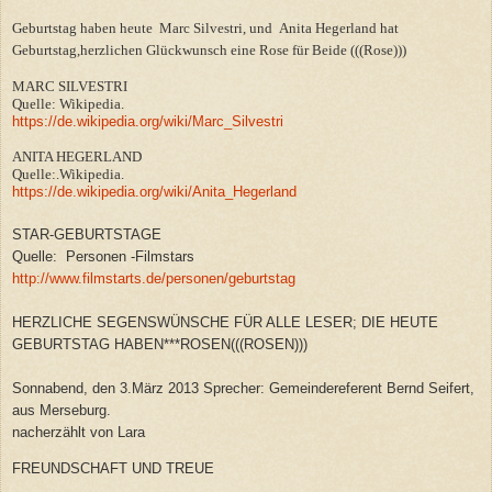
Geburtstag haben heute Marc Silvestri, und Anita Hegerland hat
Geburtstag,herzlichen Glückwunsch eine Rose für Beide (((Rose)))
MARC SILVESTRI
Quelle: Wikipedia.
https://de.wikipedia.org/wiki/Marc_Silvestri
ANITA HEGERLAND
Quelle:.Wikipedia.
https://de.wikipedia.org/wiki/Anita_Hegerland
STAR-GEBURTSTAGE
Quelle: Personen -Filmstars
http://www.filmstarts.de/personen/geburtstag
HERZLICHE SEGENSWÜNSCHE FÜR ALLE LESER; DIE HEUTE
GEBURTSTAG HABEN***ROSEN(((ROSEN)))
Sonnabend, den 3.März 2013 Sprecher: Gemeindereferent Bernd Seifert,
aus Merseburg.
nacherzählt von Lara
FREUNDSCHAFT UND TREUE