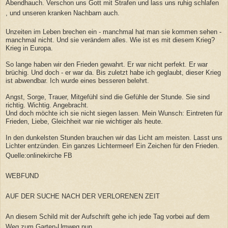
Abendhauch. Verschon uns Gott mit Strafen und lass uns ruhig schlafen
, und unseren kranken Nachbarn auch.
Unzeiten im Leben brechen ein - manchmal hat man sie kommen sehen -
manchmal nicht. Und sie verändern alles. Wie ist es mit diesem Krieg?
Krieg in Europa.
So lange haben wir den Frieden gewahrt. Er war nicht perfekt. Er war
brüchig. Und doch - er war da. Bis zuletzt habe ich geglaubt, dieser Krieg
ist abwendbar. Ich wurde eines besseren belehrt.
Angst, Sorge, Trauer, Mitgefühl sind die Gefühle der Stunde. Sie sind
richtig. Wichtig. Angebracht.
Und doch möchte ich sie nicht siegen lassen. Mein Wunsch: Eintreten für
Frieden, Liebe, Gleichheit war nie wichtiger als heute.
In den dunkelsten Stunden brauchen wir das Licht am meisten. Lasst uns
Lichter entzünden. Ein ganzes Lichtermeer! Ein Zeichen für den Frieden.
Quelle:onlinekirche FB
WEBFUND
AUF DER SUCHE NACH DER VERLORENEN ZEIT
An diesem Schild mit der Aufschrift gehe ich jede Tag vorbei auf dem
Weg zum Garten-Umweg nun