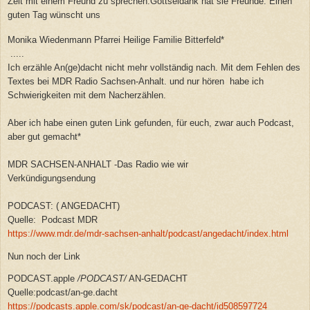
Zeit mit einem Freund zu sprechen.Gottseidank hat sie Freunde. Einen
guten Tag wünscht uns
Monika Wiedenmann Pfarrei Heilige Familie Bitterfeld*
.....
Ich erzähle An(ge)dacht nicht mehr vollständig nach. Mit dem Fehlen des
Textes bei MDR Radio Sachsen-Anhalt. und nur hören habe ich
Schwierigkeiten mit dem Nacherzählen.
Aber ich habe einen guten Link gefunden, für euch, zwar auch Podcast,
aber gut gemacht*
MDR SACHSEN-ANHALT -Das Radio wie wir
Verkündigungsendung
PODCAST: ( ANGEDACHT)
Quelle: Podcast MDR
https://www.mdr.de/mdr-sachsen-anhalt/podcast/angedacht/index.html
Nun noch der Link
PODCAST.apple
/
PODCAST
/
AN-GEDACHT
Quelle:podcast/an-ge.dacht
https://podcasts.apple.com/sk/podcast/an-ge-dacht/id508597724