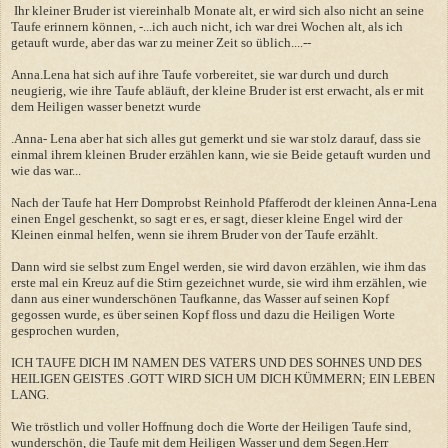
Ihr kleiner Bruder ist viereinhalb Monate alt, er wird sich also nicht an seine
Taufe erinnern können, -...ich auch nicht, ich war drei Wochen alt, als ich
getauft wurde, aber das war zu meiner Zeit so üblich....--
Anna.Lena hat sich auf ihre Taufe vorbereitet, sie war durch und durch
neugierig, wie ihre Taufe abläuft, der kleine Bruder ist erst erwacht, als er mit
dem Heiligen wasser benetzt wurde
.Anna- Lena aber hat sich alles gut gemerkt und sie war stolz darauf, dass sie
einmal ihrem kleinen Bruder erzählen kann, wie sie Beide getauft wurden und
wie das war...
Nach der Taufe hat Herr Domprobst Reinhold Pfafferodt der kleinen Anna-Lena
einen Engel geschenkt, so sagt er es, er sagt, dieser kleine Engel wird der
Kleinen einmal helfen, wenn sie ihrem Bruder von der Taufe erzählt.
Dann wird sie selbst zum Engel werden, sie wird davon erzählen, wie ihm das
erste mal ein Kreuz auf die Stirn gezeichnet wurde, sie wird ihm erzählen, wie
dann aus einer wunderschönen Taufkanne, das Wasser auf seinen Kopf
gegossen wurde, es über seinen Kopf floss und dazu die Heiligen Worte
gesprochen wurden,
ICH TAUFE DICH IM NAMEN DES VATERS UND DES SOHNES UND DES
HEILIGEN GEISTES .GOTT WIRD SICH UM DICH KÜMMERN; EIN LEBEN
LANG.
Wie tröstlich und voller Hoffnung doch die Worte der Heiligen Taufe sind,
wunderschön, die Taufe mit dem Heiligen Wasser und dem Segen.Herr