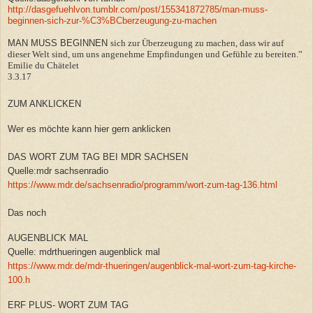
http://dasgefuehlvon.tumblr.com/post/155341872785/man-muss-
beginnen-sich-zur-%C3%BCberzeugung-zu-machen
MAN MUSS BEGINNEN
sich zur Überzeugung zu machen, dass wir auf
dieser Welt sind, um uns angenehme Empfindungen und Gefühle zu bereiten.”
Emilie du Chätelet
3.3.17
ZUM ANKLICKEN
Wer es möchte kann hier gern anklicken
DAS WORT ZUM TAG BEI MDR SACHSEN
Quelle:mdr sachsenradio
https://www.mdr.de/sachsenradio/programm/wort-zum-tag-136.html
Das noch
AUGENBLICK MAL
Quelle: mdrthueringen augenblick mal
https://www.mdr.de/mdr-thueringen/augenblick-mal-wort-zum-tag-kirche-
100.h
ERF PLUS- WORT ZUM TAG