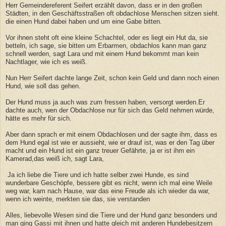
Herr Gemeindereferent Seifert erzählt davon, dass er in den großen
Städten, in den Geschäftsstraßen oft obdachlose Menschen sitzen sieht.
die einen Hund dabei haben und um eine Gabe bitten.
Vor ihnen steht oft eine kleine Schachtel, oder es liegt ein Hut da, sie
betteln, ich sage, sie bitten um Erbarmen, obdachlos kann man ganz
schnell werden, sagt Lara und mit einem Hund bekommt man kein
Nachtlager, wie ich es weiß.
Nun Herr Seifert dachte lange Zeit, schon kein Geld und dann noch einen
Hund, wie soll das gehen.
Der Hund muss ja auch was zum fressen haben, versorgt werden.Er
dachte auch, wen der Obdachlose nur für sich das Geld nehmen würde,
hätte es mehr für sich.
Aber dann sprach er mit einem Obdachlosen und der sagte ihm, dass es
dem Hund egal ist wie er aussieht, wie er drauf ist, was er den Tag über
macht und ein Hund ist ein ganz treuer Gefährte, ja er ist ihm ein
Kamerad,das weiß ich, sagt Lara,
Ja ich liebe die Tiere und ich hatte selber zwei Hunde, es sind
wunderbare Geschöpfe, bessere gibt es nicht, wenn ich mal eine Weile
weg war, kam nach Hause, war das eine Freude als ich wieder da war,
wenn ich weinte, merkten sie das, sie verstanden
Alles, liebevolle Wesen sind die Tiere und der Hund ganz besonders und
man ging Gassi mit ihnen und hatte gleich mit anderen Hundebesitzern