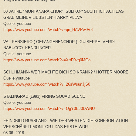
50 JAHRE "MONTANARA CHOR" SULIKO-" SUCHT ICH ACH DAS
GRAB MEINER LIEBSTEN"-HARRY PLEVA
Quelle: youtube
https://www.youtube.com/watch?v=qn_HAVPw9V8
VA ; PENSIERO ( GEFANGENENCHOR )- GUISEPPE VERDI
NABUCCO- KENDLINGER
Quelle: youtube
https://www.youtube.com/watch?v=XttF0vg0MGo
SCHUHMANN- WER MACHTE DICH SO KRANK? / HOTTER MOORE
Quelle:youtube
https://www.youtube.com/watch?v=26sWsunJjS0
STALINGRAD (1993) FIRING SQUAD SCENE
Quelle: youtube
https://www.youtube.com/watch?v=OgY0EJ0DWNU
FEINDBILD RUSSLAND : WIE DER WESTEN DIE KONFRONTATION
VERSCHÄRFTI MONITOR I DAS ERSTE WDR
08.06. 2018