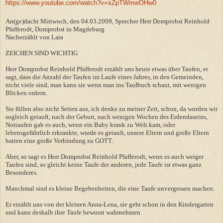
https://www.youtube.com/watch?v=sZpTWmwOHw0
An(ge)dacht Mittwoch, den 04.03.2009, Sprecher Herr Domprobst Reinhold
Pfafferodt, Domprobst in Magdeburg
Nacherzählt von Lara
ZEICHEN SIND WICHTIG
Herr Domprobst Reinhold Pfafferodt erzählt uns heute etwas über Taufen, er
sagt, dass die Anzahl der Taufen im Laufe eines Jahres, in den Gemeinden,
nicht viele sind, man kann sie wenn man ins Taufbuch schaut, mit wenigen
Blicken ordern.
Sie füllen also nicht Seiten aus, ich denke zu meiner Zeit, schon, da wurden wir
sogleich getauft, nach der Geburt, nach wenigen Wochen des Erdendaseins,
Nottaufen gab es auch, wenn ein Baby krank zu Welt kam, oder
lebensgefährlich erkrankte, wurde es getauft, unsere Eltern und große Eltern
hatten eine große Verbindung zu GOTT.
Aber, so sagt es Herr Domprobst Reinhold Pfafferodt, wenn es auch weiger
Taufen sind, so gleicht keine Taufe der anderen, jede Taufe ist etwas ganz
Besonderes.
Manchmal sind es kleine Begebenheiten, die eine Taufe unvergessen machen.
Er erzählt uns von der kleinen Anna-Lena, sie geht schon in den Kindergarten
und kann deshalb ihre Taufe bewusst wahrnehmen.