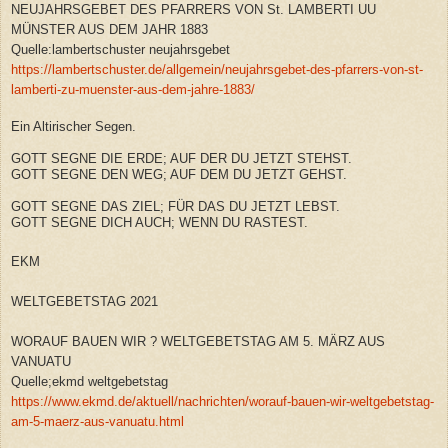
NEUJAHRSGEBET DES PFARRERS VON St. LAMBERTI UU
MÜNSTER AUS DEM JAHR 1883
Quelle:lambertschuster neujahrsgebet
https://lambertschuster.de/allgemein/neujahrsgebet-des-pfarrers-von-st-
lamberti-zu-muenster-aus-dem-jahre-1883/
Ein Altirischer Segen.
GOTT SEGNE DIE ERDE; AUF DER DU JETZT STEHST.
GOTT SEGNE DEN WEG; AUF DEM DU JETZT GEHST.
GOTT SEGNE DAS ZIEL; FÜR DAS DU JETZT LEBST.
GOTT SEGNE DICH AUCH; WENN DU RASTEST.
EKM
WELTGEBETSTAG 2021
WORAUF BAUEN WIR ? WELTGEBETSTAG AM 5. MÄRZ AUS
VANUATU
Quelle;ekmd weltgebetstag
https://www.ekmd.de/aktuell/nachrichten/worauf-bauen-wir-weltgebetstag-
am-5-maerz-aus-vanuatu.html