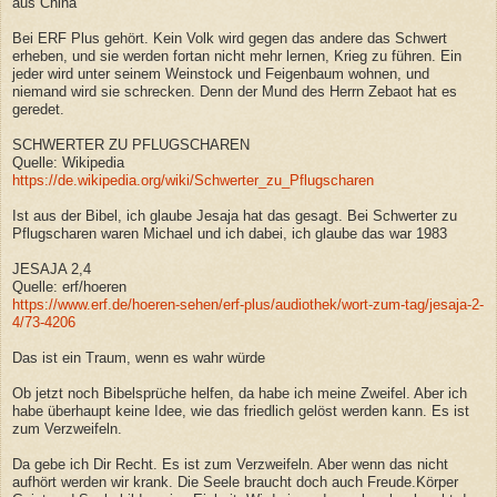
aus China
Bei ERF Plus gehört. Kein Volk wird gegen das andere das Schwert
erheben, und sie werden fortan nicht mehr lernen, Krieg zu führen. Ein
jeder wird unter seinem Weinstock und Feigenbaum wohnen, und
niemand wird sie schrecken. Denn der Mund des Herrn Zebaot hat es
geredet.
SCHWERTER ZU PFLUGSCHAREN
Quelle: Wikipedia
https://de.wikipedia.org/wiki/Schwerter_zu_Pflugscharen
Ist aus der Bibel, ich glaube Jesaja hat das gesagt. Bei Schwerter zu
Pflugscharen waren Michael und ich dabei, ich glaube das war 1983
JESAJA 2,4
Quelle: erf/hoeren
https://www.erf.de/hoeren-sehen/erf-plus/audiothek/wort-zum-tag/jesaja-2-
4/73-4206
Das ist ein Traum, wenn es wahr würde
Ob jetzt noch Bibelsprüche helfen, da habe ich meine Zweifel. Aber ich
habe überhaupt keine Idee, wie das friedlich gelöst werden kann. Es ist
zum Verzweifeln.
Da gebe ich Dir Recht. Es ist zum Verzweifeln. Aber wenn das nicht
aufhört werden wir krank. Die Seele braucht doch auch Freude.Körper