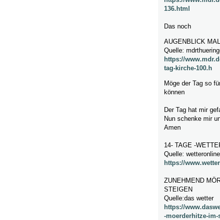
136.html
Das noch
AUGENBLICK MA
Quelle: mdrthuerin
https://www.mdr.d
tag-kirche-100.h
Möge der Tag so fü
können
Der Tag hat mir gef
Nun schenke mir un
Amen
14- TAGE -WETT
Quelle: wetteronlin
https://www.wetter
ZUNEHMEND MÖR
STEIGEN
Quelle:das wetter
https://www.dasw
-moerderhitze-im-