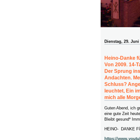
Dienstag, 29. Juni
Heino-Danke f
Von 2009. 14-T
Der Sprung ins
Andachten. Mei
Schluss? Anged
leuchtet, Ein i
mich alle Morg
Guten Abend, ich g
eine gute Zeit heute
Bleibt gesund* Imma
HEINO- DANKE FÜ
https://www.you