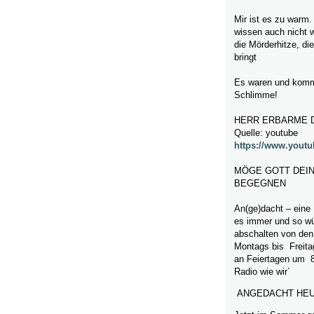
Mir ist es zu warm
wissen auch nicht 
die Mörderhitze, di
bringt
Es waren und komm
Schlimme!
HERR ERBARME DI
Quelle: youtube
https://www.yout
MÖGE GOTT DEIN
BEGEGNEN
An(ge)dacht – eine
es immer und so wü
abschalten von den
Montags bis Freita
an Feiertagen um 
Radio wie wir`
ANGEDACHT HEU