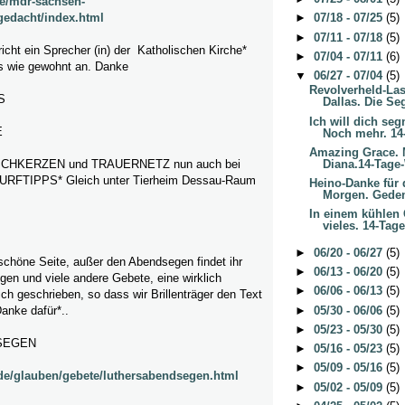
de/mdr-sachsen-
gedacht/index.html
►
07/18 - 07/25
(5)
►
07/11 - 07/18
(5)
icht ein Sprecher (in) der Katholischen Kirche*
►
07/04 - 07/11
(6)
nks wie gewohnt an. Danke
▼
06/27 - 07/04
(5)
Revolverheld-La
S
Dallas. Die Se
Ich will dich seg
E
Noch mehr. 14-
Amazing Grace. 
Diana.14-Tage-
HKERZEN und TRAUERNETZ nun auch bei
FTIPPS* Gleich unter Tierheim Dessau-Raum
Heino-Danke für 
Morgen. Geden
In einem kühlen 
vieles. 14-Tage
►
06/20 - 06/27
(5)
schöne Seite, außer den Abendsegen findet ihr
►
06/13 - 06/20
(5)
en und viele andere Gebete, eine wirklich
►
06/06 - 06/13
(5)
ich geschrieben, so dass wir Brillenträger den Text
►
05/30 - 06/06
(5)
anke dafür*..
►
05/23 - 05/30
(5)
SEGEN
►
05/16 - 05/23
(5)
►
05/09 - 05/16
(5)
d.de/glauben/gebete/luthersabendsegen.html
►
05/02 - 05/09
(5)