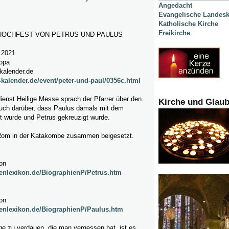
Angedacht
Evangelische Landesk
Katholische Kirche
Freikirche
HOCHFEST VON PETRUS UND PAULUS
2021
ropa
kalender.de
-kalender.de/event/peter-und-paul/0356c.html
ienst Heilige Messe sprach der Pfarrer über den
Kirche und Glau
uch darüber, dass Paulus damals mit dem
t wurde und Petrus gekreuzigt wurde.
n Rom in der Katakombe zusammen beigesetzt.
kon
genlexikon.de/BiographienP/Petrus.htm
kon
genlexikon.de/BiographienP/Paulus.htm
ge zu verdauen, die man vergessen hat, ist es