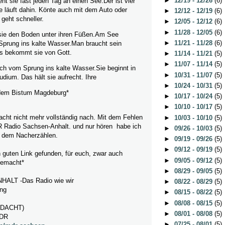
►
12/19 - 12/26
(6)
t sie fast jeden Tag an einen See.Der ist vier
ie läuft dahin. Könte auch mit dem Auto oder
►
12/12 - 12/19
(6)
 geht schneller.
►
12/05 - 12/12
(6)
►
11/28 - 12/05
(6)
sie den Boden unter ihren Füßen.Am See
►
11/21 - 11/28
(6)
 Sprung ins kalte Wasser.Man braucht sein
s bekommt sie von Gott.
►
11/14 - 11/21
(5)
►
11/07 - 11/14
(5)
uch vom Sprung ins kalte Wasser.Sie beginnt in
►
10/31 - 11/07
(5)
udium. Das hält sie aufrecht. Ihre
►
10/24 - 10/31
(5)
 dem Bistum Magdeburg*
►
10/17 - 10/24
(5)
►
10/10 - 10/17
(5)
acht nicht mehr vollständig nach. Mit dem Fehlen
►
10/03 - 10/10
(5)
 Radio Sachsen-Anhalt. und nur hören habe ich
►
09/26 - 10/03
(5)
t dem Nacherzählen.
►
09/19 - 09/26
(5)
►
09/12 - 09/19
(5)
 guten Link gefunden, für euch, zwar auch
►
09/05 - 09/12
(5)
gemacht*
►
08/29 - 09/05
(5)
LT -Das Radio wie wir
►
08/22 - 08/29
(5)
ng
►
08/15 - 08/22
(5)
►
08/08 - 08/15
(5)
EDACHT)
►
08/01 - 08/08
(5)
MDR
►
07/25 - 08/01
(5)