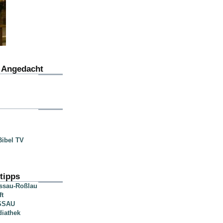
u Angedacht
ibel TV
tipps
essau-Roßlau
ft
SSAU
diathek