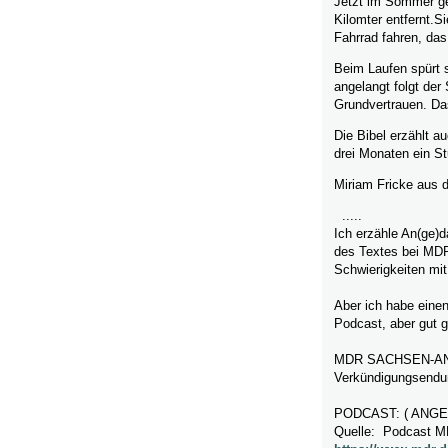
Jetzt im Sommer geh
Kilomter entfernt.S
Fahrrad fahren, das
Beim Laufen spürt 
angelangt folgt der
Grundvertrauen. Da
Die Bibel erzählt a
drei Monaten ein St
Miriam Fricke aus
.....
Ich erzähle An(ge)d
des Textes bei MDR
Schwierigkeiten mi
Aber ich habe einen
Podcast, aber gut 
MDR SACHSEN-ANHA
Verkündigungsendu
PODCAST: ( ANG
Quelle: Podcast 