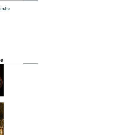
irche
be