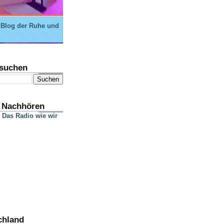
 Blog der Ruhe und
suchen
 Nachhören
 Das Radio wie wir
chland