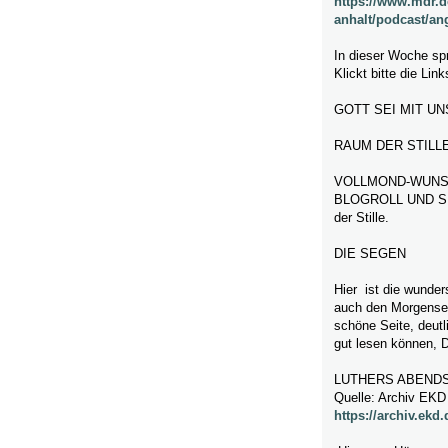
https://www.mdr.
anhalt/podcast/an
In dieser Woche spr
Klickt bitte die Li
GOTT SEI MIT UN
RAUM DER STILL
VOLLMOND-WUNSC
BLOGROLL UND SUR
der Stille.
DIE SEGEN
Hier ist die wunder
auch den Morgenseg
schöne Seite, deutl
gut lesen können, D
LUTHERS ABEND
Quelle: Archiv EKD
https://archiv.ek