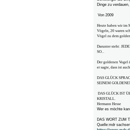
Dinge zu verdauen,
Von 2009
Heute haben wir im S
Vögeln, 20 waren sch
Vögel zu dem golden
Darunter steht: J
SO...
Der goldenen Vogel är
er sagte, dass ist auc
DAS GLÜCK SPRA
SEINEM GOLDENE
DAS GLÜCK IST Ü
KRISTALL.
Hermann Hesse
Wer es möchte kann
DAS WORT ZUM T
Quelle:mdr sachsen
https://www.mdr.