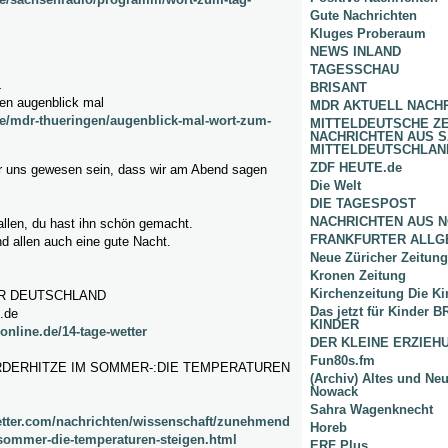
Gute Nachrichten
Kluges Proberaum
NEWS INLAND
TAGESSCHAU
L
BRISANT
gen augenblick mal
MDR AKTUELL NACH
e/mdr-thueringen/augenblick-mal-wort-zum-
MITTELDEUTSCHE Z
NACHRICHTEN AUS 
MITTELDEUTSCHLAN
ZDF HEUTE.de
r uns gewesen sein, dass wir am Abend sagen
Die Welt
DIE TAGESPOST
NACHRICHTEN AUS 
allen, du hast ihn schön gemacht.
FRANKFURTER ALLG
d allen auch eine gute Nacht.
Neue Züricher Zeitung
Kronen Zeitung
Kirchenzeitung Die Ki
ER DEUTSCHLAND
Das jetzt für Kinder
e.de
KINDER
online.de/14-tage-wetter
DER KLEINE ERZIE
Fun80s.fm
DERHITZE IM SOMMER-:DIE TEMPERATUREN
(Archiv) Altes und Ne
Nowack
Sahra Wagenknecht
etter.com/nachrichten/wissenschaft/zunehmend
Horeb
sommer-die-temperaturen-steigen.html
ERF Plus