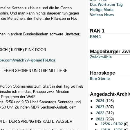
Das Wort zum Tag
. meine Katzen zu Hause und die im Garten
Heilige Maria
wohin. Und man kann nichts dagegen tun gegen
Vatican News
e die Menschen, die Tiere , die Pflanzen in Not
RAN 1
en in andern Bundesländern schwere Unwetter.
RAN 1
CH ( KYRIE) PINK DOOR
Magdeburger Zw
Zwickmühle
ube.com/watch?v=gpnadT6L0cs
 LEBEN SEGNEN UND DIR MIT LIEBE
Horoskope
Ihre Sterne
 Portion Optimismus zum Start in den Tag.So hieß
nsche ich mir das, Knappe zwei Minuten
Angedacht-Archi
 Problemen der Welt*
►
2024
(125)
gs 5:50 und 9:50 Uhr / Samstags.Sonntags und
►
2023
(307)
8:50 Uhr. Zu hören MDR Sachsen-Anhalt. dem
►
2022
(312)
▼
2021
(269)
TE- DER SPRUNG INS KALTE WASSER
►
12/26 - 01/02
(6)