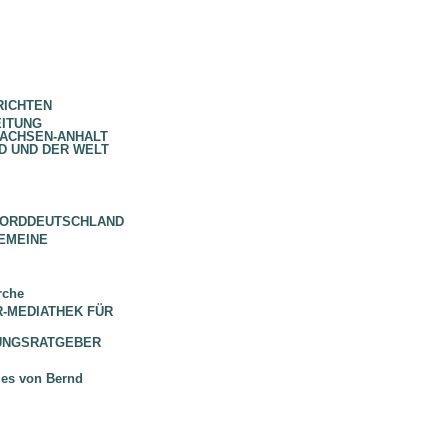
RICHTEN
EITUNG
SACHSEN-ANHALT
D UND DER WELT
NORDDEUTSCHLAND
EMEINE
rche
 BR-MEDIATHEK FÜR
HUNGSRATGEBER
ues von Bernd