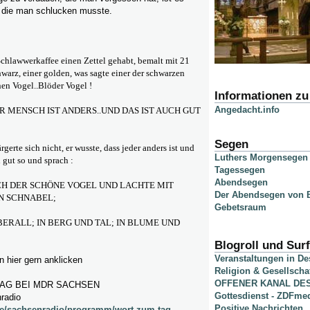
 die man schlucken musste.
chlawwerkaffee einen Zettel gehabt, bemalt mit 21
warz, einer golden, was sagte einer der schwarzen
en Vogel..Blöder Vogel !
Informationen z
Angedacht.info
EDER MENSCH IST ANDERS..UND DAS IST AUCH GUT
Segen
gerte sich nicht, er wusste, dass jeder anders ist und
Luthers Morgensegen
h gut so und sprach :
Tagessegen
Abendsegen
CH DER SCHÖNE VOGEL UND LACHTE MIT
Der Abendsegen von B
N SCHNABEL;
Gebetsraum
BERALL; IN BERG UND TAL; IN BLUME UND
Blogroll und Surf
Veranstaltungen in D
 hier gern anklicken
Religion & Gesellscha
OFFENER KANAL DE
AG BEI MDR SACHSEN
Gottesdienst - ZDFme
radio
Positive Nachrichten
de/sachsenradio/programm/wort-zum-tag-