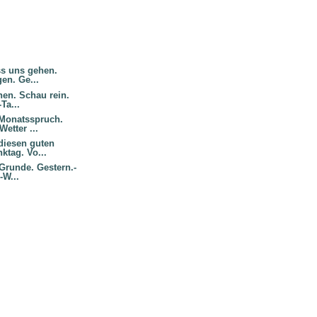
ss uns gehen.
gen. Ge...
nen. Schau rein.
Ta...
Monatsspruch.
Wetter ...
diesen guten
ktag. Vo...
Grunde. Gestern.-
-W...