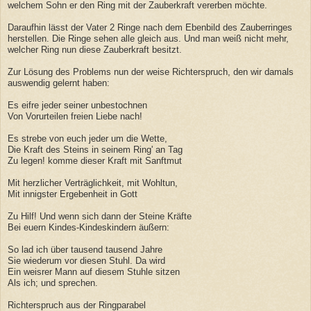
welchem Sohn er den Ring mit der Zauberkraft vererben möchte.
Daraufhin lässt der Vater 2 Ringe nach dem Ebenbild des Zauberringes
herstellen. Die Ringe sehen alle gleich aus. Und man weiß nicht mehr,
welcher Ring nun diese Zauberkraft besitzt.
Zur Lösung des Problems nun der weise Richterspruch, den wir damals
auswendig gelernt haben:
Es eifre jeder seiner unbestochnen
Von Vorurteilen freien Liebe nach!
Es strebe von euch jeder um die Wette,
Die Kraft des Steins in seinem Ring' an Tag
Zu legen! komme dieser Kraft mit Sanftmut
Mit herzlicher Verträglichkeit, mit Wohltun,
Mit innigster Ergebenheit in Gott
Zu Hilf! Und wenn sich dann der Steine Kräfte
Bei euern Kindes-Kindeskindern äußern:
So lad ich über tausend tausend Jahre
Sie wiederum vor diesen Stuhl. Da wird
Ein weisrer Mann auf diesem Stuhle sitzen
Als ich; und sprechen.
Richterspruch aus der Ringparabel