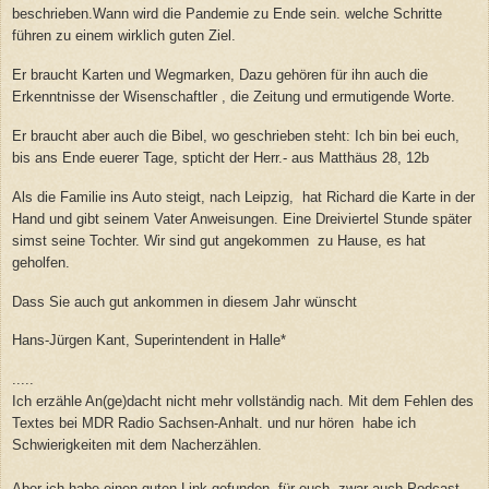
beschrieben.Wann wird die Pandemie zu Ende sein. welche Schritte
führen zu einem wirklich guten Ziel.
Er braucht Karten und Wegmarken, Dazu gehören für ihn auch die
Erkenntnisse der Wisenschaftler , die Zeitung und ermutigende Worte.
Er braucht aber auch die Bibel, wo geschrieben steht: Ich bin bei euch,
bis ans Ende euerer Tage, spticht der Herr.- aus Matthäus 28, 12b
Als die Familie ins Auto steigt, nach Leipzig, hat Richard die Karte in der
Hand und gibt seinem Vater Anweisungen. Eine Dreiviertel Stunde später
simst seine Tochter. Wir sind gut angekommen zu Hause, es hat
geholfen.
Dass Sie auch gut ankommen in diesem Jahr wünscht
Hans-Jürgen Kant, Superintendent in Halle*
.....
Ich erzähle An(ge)dacht nicht mehr vollständig nach. Mit dem Fehlen des
Textes bei MDR Radio Sachsen-Anhalt. und nur hören habe ich
Schwierigkeiten mit dem Nacherzählen.
Aber ich habe einen guten Link gefunden, für euch, zwar auch Podcast,