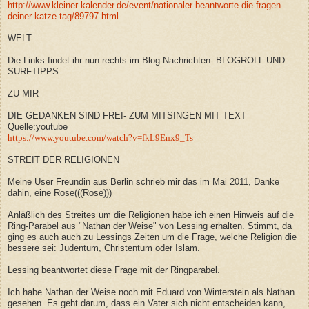
http://www.kleiner-kalender.de/event/nationaler-beantworte-die-fragen-
deiner-katze-tag/89797.html
WELT
Die Links findet ihr nun rechts im Blog-Nachrichten- BLOGROLL UND
SURFTIPPS
ZU MIR
DIE GEDANKEN SIND FREI- ZUM MITSINGEN MIT TEXT
Quelle:youtube
https://www.youtube.com/watch?v=fkL9Enx9_Ts
STREIT DER RELIGIONEN
Meine User Freundin aus Berlin schrieb mir das im Mai 2011, Danke
dahin, eine Rose(((Rose)))
Anläßlich des Streites um die Religionen habe ich einen Hinweis auf die
Ring-Parabel aus "Nathan der Weise" von Lessing erhalten. Stimmt, da
ging es auch auch zu Lessings Zeiten um die Frage, welche Religion die
bessere sei: Judentum, Christentum oder Islam.
Lessing beantwortet diese Frage mit der Ringparabel.
Ich habe Nathan der Weise noch mit Eduard von Winterstein als Nathan
gesehen. Es geht darum, dass ein Vater sich nicht entscheiden kann,