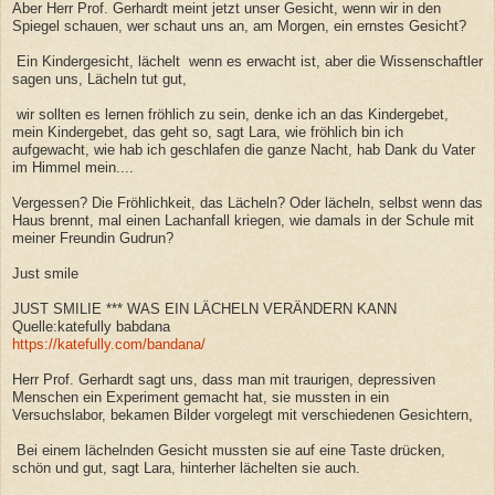
Aber Herr Prof. Gerhardt meint jetzt unser Gesicht, wenn wir in den
Spiegel schauen, wer schaut uns an, am Morgen, ein ernstes Gesicht?
Ein Kindergesicht, lächelt wenn es erwacht ist, aber die Wissenschaftler
sagen uns, Lächeln tut gut,
wir sollten es lernen fröhlich zu sein, denke ich an das Kindergebet,
mein Kindergebet, das geht so, sagt Lara, wie fröhlich bin ich
aufgewacht, wie hab ich geschlafen die ganze Nacht, hab Dank du Vater
im Himmel mein....
Vergessen? Die Fröhlichkeit, das Lächeln? Oder lächeln, selbst wenn das
Haus brennt, mal einen Lachanfall kriegen, wie damals in der Schule mit
meiner Freundin Gudrun?
Just smile
JUST SMILIE *** WAS EIN LÄCHELN VERÄNDERN KANN
Quelle:katefully babdana
https://katefully.com/bandana/
Herr Prof. Gerhardt sagt uns, dass man mit traurigen, depressiven
Menschen ein Experiment gemacht hat, sie mussten in ein
Versuchslabor, bekamen Bilder vorgelegt mit verschiedenen Gesichtern,
Bei einem lächelnden Gesicht mussten sie auf eine Taste drücken,
schön und gut, sagt Lara, hinterher lächelten sie auch.