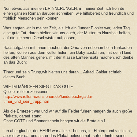
Nun etwas aus meinen ERINNERUNGEN, in meiner Zeit, ich könnte
einen ganzen Roman darüber schreiben, wie hilfsbereit und freundlich und
fröhlich Menschen sein können.
Was sagten wir in meiner Zeit, als ich ein Junger Pionier war, jeden Tag
eine gute Tat, daran hielten wir uns auch, der Mutter im Haushalt helfen,
auf die kleineren Geschwister aufpassen,
Hausaufgaben mit ihnen machen, der Oma von nebenan beim Einkaufen
helfen, Kohlen aus dem Keller holen, ein Baby ausfahren, mit dem Hund
des alten Mannes gehen, mit der Klasse Ernteeinsatz machen, ich denke
an das Buch:
Timor und sein Trupp,wir hielten uns daran... Arkadi Gaidar schrieb
dieses Buch.
WIE IM MÄRCHEN SIEGT DAS GUTE
Quelle:.reller-rezensionen
http://www.reller-rezensionen.de/kinderbuch/gaidar-
timur_und_sein_trupp.htm
Als die Erntezeit war und wir auf die Felder fuhren hangen da auch große
Plakate, darauf stand:
Ohne GOTT und Sonnenschein bringen wir die Ernte ein !
Ich aber glaube, der HERR war allezeit bei uns, im Hintergrund vielleicht,
aber er war da, und als er das Plakat gelesen hat, sah er hinter seiner