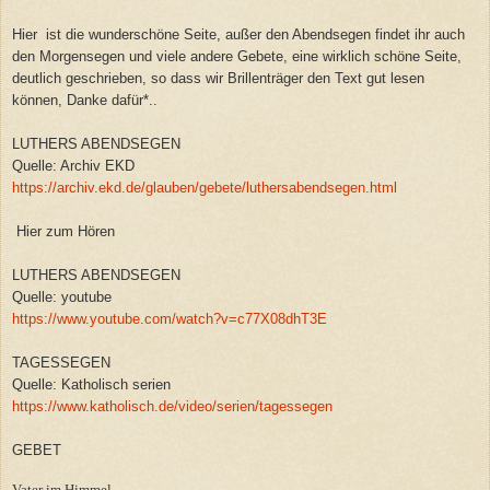
Hier ist die wunderschöne Seite, außer den Abendsegen findet ihr auch
den Morgensegen und viele andere Gebete, eine wirklich schöne Seite,
deutlich geschrieben, so dass wir Brillenträger den Text gut lesen
können, Danke dafür*..
LUTHERS ABENDSEGEN
Quelle: Archiv EKD
https://archiv.ekd.de/glauben/gebete/luthersabendsegen.html
Hier zum Hören
LUTHERS ABENDSEGEN
Quelle: youtube
https://www.youtube.com/watch?v=c77X08dhT3E
TAGESSEGEN
Quelle: Katholisch serien
https://www.katholisch.de/video/serien/tagessegen
GEBET
Vater im Himmel