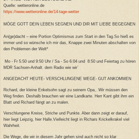
Quelle: wetteronline.de
https://www.wetteronline.de/14-tage-wetter
MÖGE GOTT DEIN LEBEN SEGNEN UND DIR MIT LIEBE BEGEGNEN
An(ge)dacht – eine Portion Optimismus zum Start in den Tag.So hieß es
immer und so wünsche ich mir das, Knappe zwei Minuten abschalten von
den Problemen der Welt*
Mo - Fr 5:50 und 9:50 Uhr / Sa - So 6:04 und 8:50 und Feiertag zu hören
MDR Sachsen-Anhalt. dem Radio wie wir`
ANGEDACHT HEUTE- VERSCHLUNGENE WEGE- GUT ANKOMMEN
Richard, der kleine Enkelsohn sagt zu seinem Opa,. Wir müssen den
Weg finden. Deshalb brauchen wir eine Landkarte. Herr Kant gibt ihm ein
Blatt und Richard fängt an zu malen.
Verschlungene Kreise, Striche und Punkte. Aber dann zeigt er darauf,
hier liegt Leipzig, hier Halle.Vielleicht liegt in Richars Krickelkrakel viel
Wahrheit.
Die Wege, die wir in diesem Jahr gehen sind auch nicht so klar