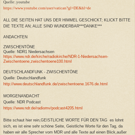
Quelle:.youtube
https://www.youtube.com/user/vatican?gl=DE&hl=de
ALL DIE SEITEN HAT UNS DER HIMMEL GESCHICKT; KLICKT BITTE
DIE TEXTE AN; ALLE SIND WUNDERBAR***DANKE***
ANDACHTEN
ZWISCHENTÖNE
Quelle: NDR1 Niedersachsen
https://www.ndr.de/kirche/radiokirche/NDR-1-Niedersachsen-
Zwischentoene,zwischentoene100.html
DEUTSCHLANDFUNK - ZWISCHENTÖNE
Quelle: Deutschlandfunk
http://www.deutschlandfunk.de/zwischentoene.1676.de.html
MORGENANDACHT
Quelle: NDR Podcast
https://www.ndr.de/radiomv/podcast4205.html
Bitte schaut hier rein,GEISTLICHE WORTE FÜR DEN TAG es lohnt
sich, es ist eine sehr schöne Seite, Geistliche Worte für den Tag, da
haben wir alle Sprecher vom MDR und alle Texte auf einen Blick,außer