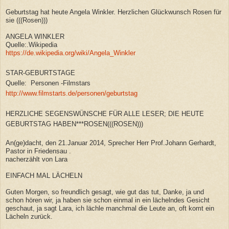
Geburtstag hat heute Angela Winkler. Herzlichen Glückwunsch Rosen für
sie (((Rosen)))
ANGELA WINKLER
Quelle:.Wikipedia
https://de.wikipedia.org/wiki/Angela_Winkler
STAR-GEBURTSTAGE
Quelle: Personen -Filmstars
http://www.filmstarts.de/personen/geburtstag
HERZLICHE SEGENSWÜNSCHE FÜR ALLE LESER; DIE HEUTE
GEBURTSTAG HABEN***ROSEN(((ROSEN)))
An(ge)dacht, den 21.Januar 2014, Sprecher Herr Prof.Johann Gerhardt,
Pastor in Friedensau .
nacherzählt von Lara
EINFACH MAL LÄCHELN
Guten Morgen, so freundlich gesagt, wie gut das tut, Danke, ja und
schon hören wir, ja haben sie schon einmal in ein lächelndes Gesicht
geschaut, ja sagt Lara, ich lächle manchmal die Leute an, oft komt ein
Lächeln zurück.