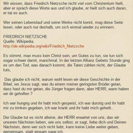
Wir wissen, dass Friedrich Nietzsche nicht viel vom Christentum hielt,
aber er sprach diese Worte aus und ich glaube, er hielt sich auch daran,
er tat es auch.
Wer seinen Lebenslauf und seine Werke nicht kennt, mag diese Seite
lesen, oder auch nur deshalb, um sich einmal wieder zu erinnern.
FRIEDRICH NIETZSCHE
Quelle:.Wikipedia.
http://de.wikipedia.org/wiki/Friedrich_Nietzsche
Es stimmt, man muss kein Christ sein, um Gutes zu tun, sie tun sich
sogar schwer damit, manchmal. In der letzten Allianz Gebets Stunde ging
es um den Tod, was danach kommt, die Taten zählen nicht, der Glaube
tuts,
Das glaube ich nicht, warum wohl lesen wir diese Geschichte in der
Bibel, wo Jesus sagt, was du einem meiner geringsten Brüder getan,
dass hast du mir getan, die Jünger fragen dann, aber HERR, wann haben
wir dir geholfen ?
Ich war hungrig und ihr habt mich gespeist, ich war durstig und ihr habt
mir zu trinken gegeben, ich war krank und ihr habt mich geheilt..
Der Glaube tut es nicht alleine, der HERR erwartet von uns, das wir
unseren Nächsten lieben, wie uns selbst, er sagt, liebe dich und Deinen
Nächsten, denn wer sich nicht liebt, kann keine Liebe weiter geben,
gemeinsam, statt einsam sage ich.