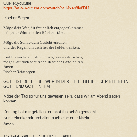
Quelle:.youtube
https://www.youtube.com/watch?v=i4xep8lo8DM
Irischer Segen
Möge dein Weg dir freundlich entgegenkommen,
möge der Wind dir den Rücken stärken.
Möge die Sonne dein Gesicht erhellen
und der Regen um dich her die Felder tränken.
Und bis wir beide , du und ich, uns wiedersehen,
möge Gott dich schützend in seiner Hand halten.
Amen
Irischer Reisesegen
GOTT IST DIE LIEBE; WER IN DER LIEBE BLEIBT; DER BLEIBT IN
GOTT UND GOTT IN IHM
Möge der Tag so für uns gewesen sein, dass wir am Abend sagen
können
Der Tag hat mir gefallen, du hast ihn schön gemacht.
Nun schenke mir und allen auch eine gute Nacht.
Amen
14- TAGE -WETTER DEUTSCHLAND