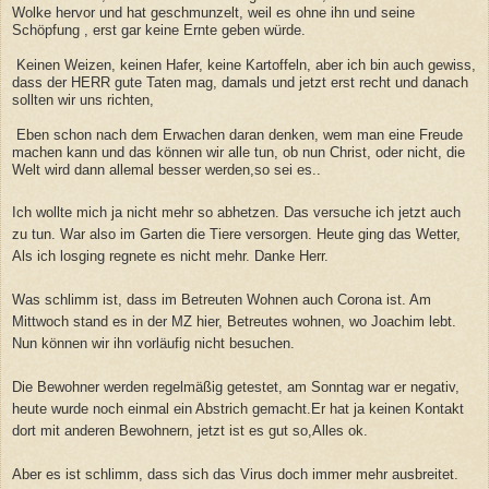
Wolke hervor und hat geschmunzelt, weil es ohne ihn und seine
Schöpfung , erst gar keine Ernte geben würde.
Keinen Weizen, keinen Hafer, keine Kartoffeln, aber ich bin auch gewiss,
dass der HERR gute Taten mag, damals und jetzt erst recht und danach
sollten wir uns richten,
Eben schon nach dem Erwachen daran denken, wem man eine Freude
machen kann und das können wir alle tun, ob nun Christ, oder nicht, die
Welt wird dann allemal besser werden,so sei es..
Ich wollte mich ja nicht mehr so abhetzen. Das versuche ich jetzt auch
zu tun. War also im Garten die Tiere versorgen. Heute ging das Wetter,
Als ich losging regnete es nicht mehr. Danke Herr.
Was schlimm ist, dass im Betreuten Wohnen auch Corona ist. Am
Mittwoch stand es in der MZ hier, Betreutes wohnen, wo Joachim lebt.
Nun können wir ihn vorläufig nicht besuchen.
Die Bewohner werden regelmäßig getestet, am Sonntag war er negativ,
heute wurde noch einmal ein Abstrich gemacht.Er hat ja keinen Kontakt
dort mit anderen Bewohnern, jetzt ist es gut so,Alles ok.
Aber es ist schlimm, dass sich das Virus doch immer mehr ausbreitet.