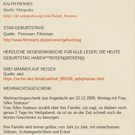
RALPH FIENNES
Quelle: Wikipedia
https://de.wikipedia.org/wiki/Ralph_Fiennes
STAR-GEBURTSTAGE
Quelle: Personen -Filmstars
http://www.filmstarts.de/personen/geburtstag
HERZLICHE SEGENSWÜNSCHE FÜR ALLE LESER; DIE HEUTE
GEBURTSTAG HABEN***ROSEN(((ROSEN)))
DREI MÄNNER AUF REISEN
Quelle:.ekd.
https://archiv.ekd.de/aktuell/edi_090106_ephiphanias.html
WEIHNACHTSGESCHENK
Weihnachtsgeschenk aus Angedacht am 22.12.2008, Montag mit Frau
Silke Stattaus*
Frau Silke Stattaus erzählt über ihre Familie, sie sagt, es bleiben noch
genau 2 Tage bis Heiligabend, da ist es an der Zeit schnell noch die
letzten Geschenke zu besorgen.
Ihre Familie wird immer größer, von Jahr zu Jahr, mit erwachsenen
Söhnen, Schwiegertöchtern und Enkel.