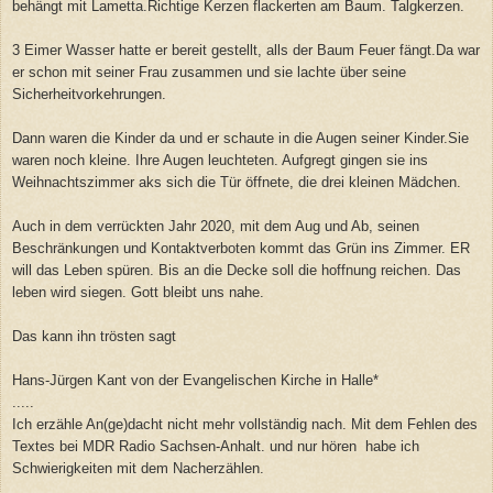
behängt mit Lametta.Richtige Kerzen flackerten am Baum. Talgkerzen.
3 Eimer Wasser hatte er bereit gestellt, alls der Baum Feuer fängt.Da war
er schon mit seiner Frau zusammen und sie lachte über seine
Sicherheitvorkehrungen.
Dann waren die Kinder da und er schaute in die Augen seiner Kinder.Sie
waren noch kleine. Ihre Augen leuchteten. Aufgregt gingen sie ins
Weihnachtszimmer aks sich die Tür öffnete, die drei kleinen Mädchen.
Auch in dem verrückten Jahr 2020, mit dem Aug und Ab, seinen
Beschränkungen und Kontaktverboten kommt das Grün ins Zimmer. ER
will das Leben spüren. Bis an die Decke soll die hoffnung reichen. Das
leben wird siegen. Gott bleibt uns nahe.
Das kann ihn trösten sagt
Hans-Jürgen Kant von der Evangelischen Kirche in Halle*
.....
Ich erzähle An(ge)dacht nicht mehr vollständig nach. Mit dem Fehlen des
Textes bei MDR Radio Sachsen-Anhalt. und nur hören habe ich
Schwierigkeiten mit dem Nacherzählen.