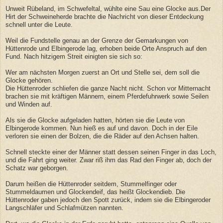
Unweit Rübeland, im Schwefeltal, wühlte eine Sau eine Glocke aus.Der
Hirt der Schweineherde brachte die Nachricht von dieser Entdeckung
schnell unter die Leute.
Weil die Fundstelle genau an der Grenze der Gemarkungen von
Hüttenrode und Elbingerode lag, erhoben beide Orte Anspruch auf den
Fund. Nach hitzigem Streit einigten sie sich so:
Wer am nächsten Morgen zuerst an Ort und Stelle sei, dem soll die
Glocke gehören.
Die Hüttenroder schliefen die ganze Nacht nicht. Schon vor Mitternacht
brachen sie mit kräftigen Männern, einem Pferdefuhrwerk sowie Seilen
und Winden auf.
Als sie die Glocke aufgeladen hatten, hörten sie die Leute von
Elbingerode kommen. Nun hieß es auf und davon. Doch in der Eile
verloren sie einen der Bolzen, die die Räder auf den Achsen halten.
Schnell steckte einer der Männer statt dessen seinen Finger in das Loch,
und die Fahrt ging weiter. Zwar riß ihm das Rad den Finger ab, doch der
Schatz war geborgen.
Darum heißen die Hüttenroder seitdem, Stummelfinger oder
Stummeldaumen und Glockendeif, das heißt Glockendieb. Die
Hüttenroder gaben jedoch den Spott zurück, indem sie die Elbingeroder
Langschläfer und Schlafmützen nannten.