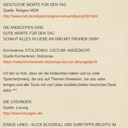
GEISTLICHE WORTE FÜR DEN TAG
Quelle: Religion MDR
http://www.mdr.de/religion/religion/verkuendigung100.html
DIE ANDACHTEN SIND
GUTE WORTE FÜR DEN TAG
SCHAUT ALLES IN LIEBE AN UND MIT FROHEM SINN*
Kirchenkreis STOLZENAU- LOCCUM- ANGEDACHT
Quelle:Kirchenkreis Stolzenau
https://www.kirchenkreis-stolzenau-loccum.de/angedacht
Ich bin so froh, dass wir die Andachten haben und so viele
Sprecher(innen), die uns auf Themen hinweisen, sie uns nahe
bringen,und alle Texte mit viel Liebe erzählen,lieben herzlichen Dank
dafür ***
DIE LOSUNGEN
Quelle: Losung
http://www.losungen.de/
EINIGE LINKS - KLICK BLOGROLL UND SURFTIPPS RECHTS IM