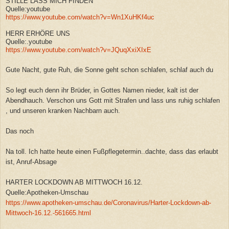
STILLE LASS MICH FINDEN
Quelle:youtube
https://www.youtube.com/watch?v=Wn1XuHKf4uc
HERR ERHÖRE UNS
Quelle:.youtube
https://www.youtube.com/watch?v=JQuqXxiXIxE
Gute Nacht, gute Ruh, die Sonne geht schon schlafen, schlaf auch du
So legt euch denn ihr Brüder, in Gottes Namen nieder, kalt ist der
Abendhauch. Verschon uns Gott mit Strafen und lass uns ruhig schlafen
, und unseren kranken Nachbarn auch.
Das noch
Na toll. Ich hatte heute einen Fußpflegetermin..dachte, dass das erlaubt
ist, Anruf-Absage
HARTER LOCKDOWN AB MITTWOCH 16.12.
Quelle:Apotheken-Umschau
https://www.apotheken-umschau.de/Coronavirus/Harter-Lockdown-ab-
Mittwoch-16.12.-561665.html