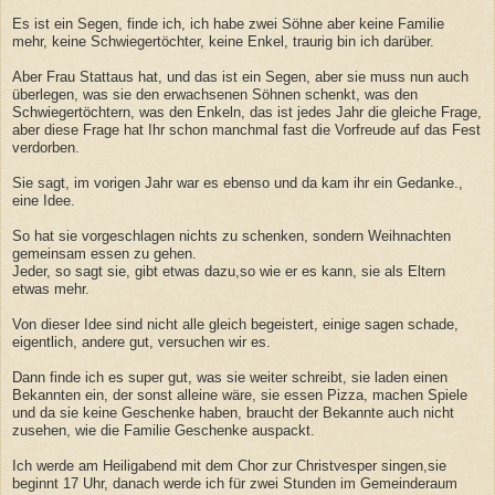
Es ist ein Segen, finde ich, ich habe zwei Söhne aber keine Familie
mehr, keine Schwiegertöchter, keine Enkel, traurig bin ich darüber.
Aber Frau Stattaus hat, und das ist ein Segen, aber sie muss nun auch
überlegen, was sie den erwachsenen Söhnen schenkt, was den
Schwiegertöchtern, was den Enkeln, das ist jedes Jahr die gleiche Frage,
aber diese Frage hat Ihr schon manchmal fast die Vorfreude auf das Fest
verdorben.
Sie sagt, im vorigen Jahr war es ebenso und da kam ihr ein Gedanke.,
eine Idee.
So hat sie vorgeschlagen nichts zu schenken, sondern Weihnachten
gemeinsam essen zu gehen.
Jeder, so sagt sie, gibt etwas dazu,so wie er es kann, sie als Eltern
etwas mehr.
Von dieser Idee sind nicht alle gleich begeistert, einige sagen schade,
eigentlich, andere gut, versuchen wir es.
Dann finde ich es super gut, was sie weiter schreibt, sie laden einen
Bekannten ein, der sonst alleine wäre, sie essen Pizza, machen Spiele
und da sie keine Geschenke haben, braucht der Bekannte auch nicht
zusehen, wie die Familie Geschenke auspackt.
Ich werde am Heiligabend mit dem Chor zur Christvesper singen,sie
beginnt 17 Uhr, danach werde ich für zwei Stunden im Gemeinderaum