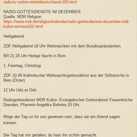
radio-tv-online-mitteldeutschland-100.html
RADIO-GOTTESDIENSTE IM DEZEMBER
Quelle: MDR Religion
https://www.mdr.de/religion/kalender/radio-gottesdienste-dezember-mdr-
kultur-termine102.html
Heiligabend
ZDF Heiligabend 18 Uhr Weihnachten mit dem Bundespräsidenten.
BR 21:25 Uhr Heilige Nacht in Rom
1. Feiertag, Christtag
ZDF 10:45 Katholischer Weihnachtsgottesdienst aus der Stiftskirche in
Rein (Öster)
12 Uhr Urbi et Orbi
Radiogottesdienst MDR Kultur- Evangelischer Gottesdienst Frauenkirche
Dresden, Pfarrerin Angelika Behnke.10 Uhr.
Möge der Tag so für uns gewesen sein, dass wir am Abend sagen
können
Der Tag hat mir gefallen, du hast ihn schön gemacht.