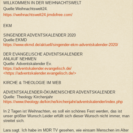
WILLKOMMEN IN DER WEIHNACHTSWELT
Quelle:Weihnachtswelt24.
https://weihnachtswelt24.jimdofree.com/
EKM
SINGENDER ADVENTSKALENDER 2020
Quelle:EKMD
https://www.ekmd.de/aktuell/singender-ekm-adventskalender-2020/
DER EVANGELISCHE ADVENTSKALENDER
ANLAUF NEHMEN
Quelle: Adventskalender Ev.
https://adventskalender.evangelisch.de/
<https://adventskalender.evangelisch.de/>
KIRCHE & THEOLOGIE IM WEB
ADVENTSKALENDER-ÖKUMENISCHER ADVENTSKALENDER
Quelle: Theology Kirchenjahr
https://www.theology.de/kirche/kirchenjahr/adventskalender/index.php
In 2 Tagen ist Weihnachten, es soll ein schönes Fest werden, das ist
unser größter Wunsch.Leider erfüllt sich dieser Wunsch nicht immer, man
streitet sich.
Lara sagt. Ich habe im MDR TV gesehen, wie einsam Menschen im Alter