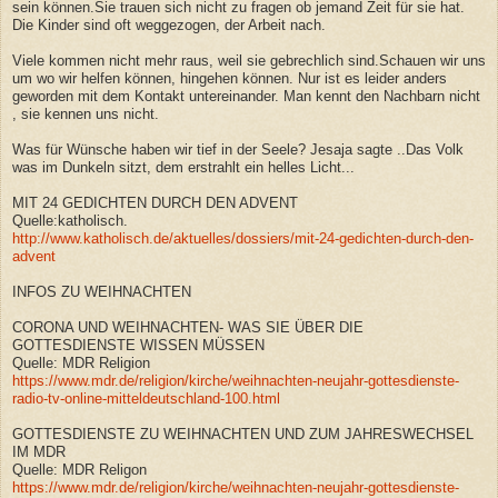
sein können.Sie trauen sich nicht zu fragen ob jemand Zeit für sie hat.
Die Kinder sind oft weggezogen, der Arbeit nach.
Viele kommen nicht mehr raus, weil sie gebrechlich sind.Schauen wir uns
um wo wir helfen können, hingehen können. Nur ist es leider anders
geworden mit dem Kontakt untereinander. Man kennt den Nachbarn nicht
, sie kennen uns nicht.
Was für Wünsche haben wir tief in der Seele? Jesaja sagte ..Das Volk
was im Dunkeln sitzt, dem erstrahlt ein helles Licht...
MIT 24 GEDICHTEN DURCH DEN ADVENT
Quelle:katholisch.
http://www.katholisch.de/aktuelles/dossiers/mit-24-gedichten-durch-den-
advent
INFOS ZU WEIHNACHTEN
CORONA UND WEIHNACHTEN- WAS SIE ÜBER DIE
GOTTESDIENSTE WISSEN MÜSSEN
Quelle: MDR Religion
https://www.mdr.de/religion/kirche/weihnachten-neujahr-gottesdienste-
radio-tv-online-mitteldeutschland-100.html
GOTTESDIENSTE ZU WEIHNACHTEN UND ZUM JAHRESWECHSEL
IM MDR
Quelle: MDR Religon
https://www.mdr.de/religion/kirche/weihnachten-neujahr-gottesdienste-