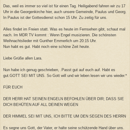
Das, weil es immer so viel ist für einen Tag. Heiligabend fahren wir zu 17
Uhr in die Georgenkirche hier, auch unsere Gemeinde, Paulus und Georg.
In Paulus ist der Gottesdienst schon 15 Uhr. Zu zeitig für uns.
Alles findet im Freien statt. Was es heute im Fernsehen gibt, schaut mal
nach. Im MDR TV kommt : Wenn Engel musizieren. Die schönsten
Weihnachtslieder mit Gunther Emmerlich um 20:15 Uhr.
Nun habt es gut. Habt noch eine schöne Zeit heute.
Liebe Grüße allen Lara.
Nun habe ich genug geschrieben, .Passt gut auf euch auf. Habt es
gut.GOTT SEI MIT UNS. So Gott will und wir leben lesen wir uns wieder.*
FÜR EUCH
DER HERR HAT SEINEN ENGELN BEFOHLEN ÜBER DIR; DASS SIE
DICH BEHÜTEN AUF ALL DEINEN WEGEN
DER HIMMEL SEI MIT UNS, ICH BITTE UM DEN SEGEN DES HERRN
Es segne uns Gott, der Vater, er halte seine schützende Hand über uns.