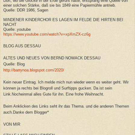
Dort, wo die Glocke in der Erde geruht hatte, entsprang eine Quelle von
einer solchen Stärke, daß sie bis 1849 eine Papiermühle antrieb.
Quelle: DDR 1986, Sagen
MINDENER KINDERCHOR ES LAGEN IM FELDE DIE HIRTEN BEI
NACHT
Quelle:.youtube
https://www.youtube.com/watch?v=xpXmZX-cz6g
BLOG AUS DESSAU
ALTES UND NEUES VON BERND NOWACK DESSAU
Quelle: Blog
http://barrynoa.blogspot.com/2020/
Kein neuer Eintrag. Ich melde mich nun wieder wenn es weiter geht. Wir
können ja rechts bei Blogroll und Surftipps gucken. Da ist sein
Link.Nocheinmal alles Gute für ihn. Eine frohe Weihnacht.
Beim Anklicken des Links seht ihr das Thema. und die anderen Themen
auch.Danke dem Blogger*
VON MIR