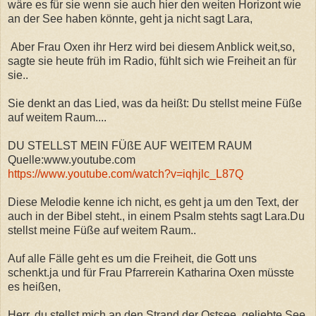
wäre es für sie wenn sie auch hier den weiten Horizont wie
an der See haben könnte, geht ja nicht sagt Lara,
Aber Frau Oxen ihr Herz wird bei diesem Anblick weit,so,
sagte sie heute früh im Radio, fühlt sich wie Freiheit an für
sie..
Sie denkt an das Lied, was da heißt: Du stellst meine Füße
auf weitem Raum....
DU STELLST MEIN FÜßE AUF WEITEM RAUM
Quelle:www.youtube.com
https://www.youtube.com/watch?v=iqhjlc_L87Q
Diese Melodie kenne ich nicht, es geht ja um den Text, der
auch in der Bibel steht., in einem Psalm stehts sagt Lara.Du
stellst meine Füße auf weitem Raum..
Auf alle Fälle geht es um die Freiheit, die Gott uns
schenkt.ja und für Frau Pfarrerein Katharina Oxen müsste
es heißen,
Herr, du stellst mich an den Strand der Ostsee, geliebte See,