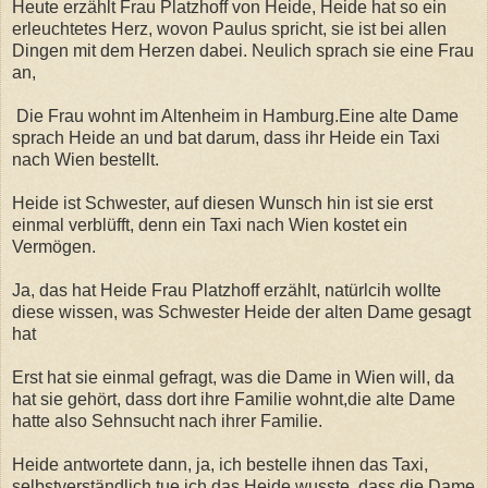
Heute erzählt Frau Platzhoff von Heide, Heide hat so ein
erleuchtetes Herz, wovon Paulus spricht, sie ist bei allen
Dingen mit dem Herzen dabei. Neulich sprach sie eine Frau
an,
Die Frau wohnt im Altenheim in Hamburg.Eine alte Dame
sprach Heide an und bat darum, dass ihr Heide ein Taxi
nach Wien bestellt.
Heide ist Schwester, auf diesen Wunsch hin ist sie erst
einmal verblüfft, denn ein Taxi nach Wien kostet ein
Vermögen.
Ja, das hat Heide Frau Platzhoff erzählt, natürlcih wollte
diese wissen, was Schwester Heide der alten Dame gesagt
hat
Erst hat sie einmal gefragt, was die Dame in Wien will, da
hat sie gehört, dass dort ihre Familie wohnt,die alte Dame
hatte also Sehnsucht nach ihrer Familie.
Heide antwortete dann, ja, ich bestelle ihnen das Taxi,
selbstverständlich tue ich das.Heide wusste, dass die Dame