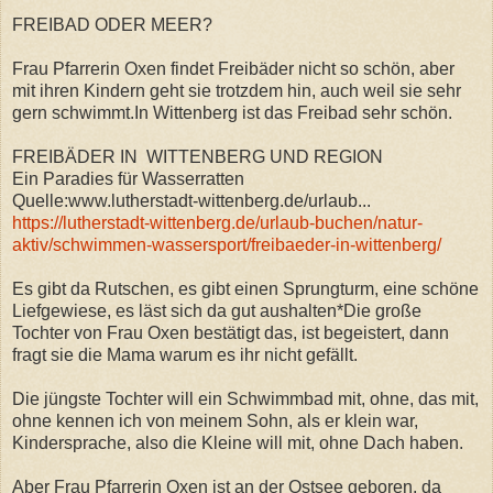
FREIBAD ODER MEER?
Frau Pfarrerin Oxen findet Freibäder nicht so schön, aber
mit ihren Kindern geht sie trotzdem hin, auch weil sie sehr
gern schwimmt.In Wittenberg ist das Freibad sehr schön.
FREIBÄDER IN WITTENBERG UND REGION
Ein Paradies für Wasserratten
Quelle:www.lutherstadt-wittenberg.de/urlaub...
https://lutherstadt-wittenberg.de/urlaub-buchen/natur-
aktiv/schwimmen-wassersport/freibaeder-in-wittenberg/
Es gibt da Rutschen, es gibt einen Sprungturm, eine schöne
Liefgewiese, es läst sich da gut aushalten*Die große
Tochter von Frau Oxen bestätigt das, ist begeistert, dann
fragt sie die Mama warum es ihr nicht gefällt.
Die jüngste Tochter will ein Schwimmbad mit, ohne, das mit,
ohne kennen ich von meinem Sohn, als er klein war,
Kindersprache, also die Kleine will mit, ohne Dach haben.
Aber Frau Pfarrerin Oxen ist an der Ostsee geboren, da