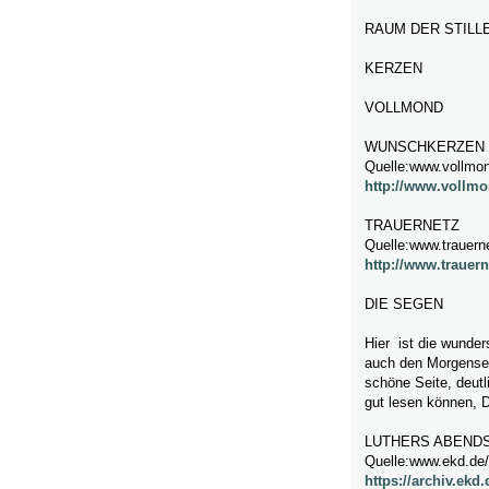
RAUM DER STILL
KERZEN
VOLLMOND
WUNSCHKERZEN
Quelle:www.vollmon
http://www.vollmo
TRAUERNETZ
Quelle:www.trauern
http://www.trauern
DIE SEGEN
Hier ist die wunder
auch den Morgenseg
schöne Seite, deutl
gut lesen können, D
LUTHERS ABEND
Quelle:www.ekd.de/
https://archiv.ek