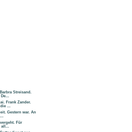
Barbra Streisand.
 De...
i. Frank Zander.
ie ...
it. Gestern war. An
...
 vergeht. Für
all...