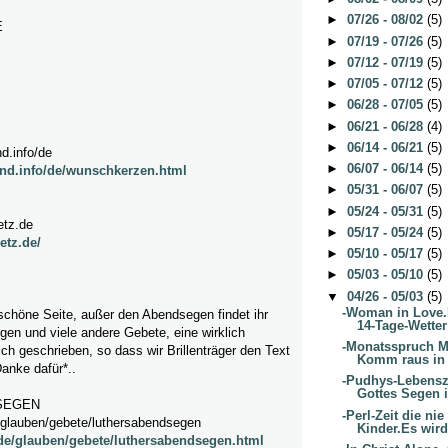
►
07/26 - 08/02
(5)
E
►
07/19 - 07/26
(5)
►
07/12 - 07/19
(5)
►
07/05 - 07/12
(5)
►
06/28 - 07/05
(5)
►
06/21 - 06/28
(4)
►
06/14 - 06/21
(5)
d.info/de
►
06/07 - 06/14
(5)
nd.info/de/wunschkerzen.html
►
05/31 - 06/07
(5)
►
05/24 - 05/31
(5)
etz.de
►
05/17 - 05/24
(5)
etz.de/
►
05/10 - 05/17
(5)
►
05/03 - 05/10
(5)
▼
04/26 - 05/03
(5)
-Woman in Love.
schöne Seite, außer den Abendsegen findet ihr
14-Tage-Wetter
en und viele andere Gebete, eine wirklich
-Monatsspruch Ma
ich geschrieben, so dass wir Brillenträger den Text
Komm raus in d
anke dafür*..
-Pudhys-Lebensze
Gottes Segen i
SEGEN
-Perl-Zeit die nie
glauben/gebete/luthersabendsegen
Kinder.Es wird 
d.de/glauben/gebete/luthersabendsegen.html