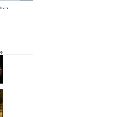
irche
be