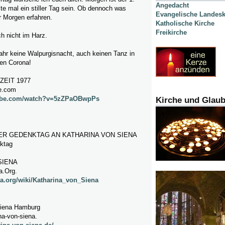
Angedacht
te mal ein stiller Tag sein. Ob dennoch was
Evangelische Landesk
r Morgen erfahren.
Katholische Kirche
Freikirche
h nicht im Harz.
ahr keine Walpurgisnacht, auch keinen Tanz in
gen Corona!
ZEIT 1977
e.com
tube.com/watch?v=5zZPaOBwpPs
Kirche und Glau
R GEDENKTAG AN KATHARINA VON SIENA
ktag
SIENA
a.Org.
ia.org/wiki/Katharina_von_Siena
Siena Hamburg
na-von-siena.