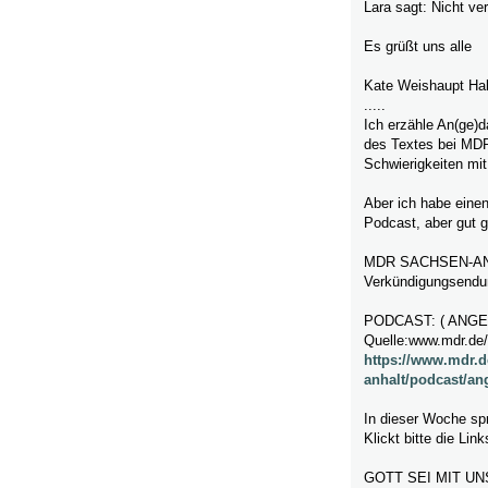
Lara sagt: Nicht ve
Es grüßt uns alle
Kate Weishaupt Hal
.....
Ich erzähle An(ge)d
des Textes bei MDR
Schwierigkeiten mi
Aber
ich habe einen
Podcast, aber gut 
MDR SACHSEN-ANHA
Verkündigungsendu
PODCAST: ( ANG
Quelle:www.mdr.de/
https://www.mdr.
anhalt/podcast/an
In dieser Woche spr
Klickt bitte die Li
GOTT SEI MIT UN