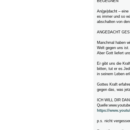
BEGEGNEN
An(ge)dacht – eine
es immer und so wü
abschalten von den
ANGEDACHT GEST
Manchmal haben wir 
Welt gegen uns ist.
Aber Gott liefert un
Er gibt uns die Kra
bitten, tut er es.J
in seinem Leben erl
Gottes Kraft erfahr
gegen das, was jetzt
ICH WILL DIR DA
Quelle:www.youtub
https://www.yout
p.s. nicht vergesse