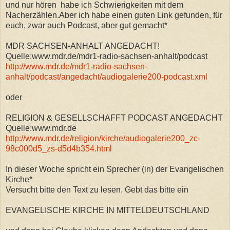
und nur hören habe ich Schwierigkeiten mit dem
Nacherzählen.Aber
ich habe einen guten Link gefunden, für
euch, zwar auch Podcast, aber gut gemacht*
MDR SACHSEN-ANHALT ANGEDACHT!
Quelle:www.mdr.de/mdr1-radio-sachsen-anhalt/podcast
http://www.mdr.de/mdr1-radio-sachsen-
anhalt/podcast/angedacht/audiogalerie200-podcast.xml
oder
RELIGION & GESELLSCHAFFT PODCAST ANGEDACHT
Quelle:www.mdr.de
http://www.mdr.de/religion/kirche/audiogalerie200_zc-
98c000d5_zs-d5d4b354.html
In dieser Woche spricht ein Sprecher (in) der Evangelischen
Kirche*
Versucht bitte den Text zu lesen. Gebt das bitte ein
EVANGELISCHE KIRCHE IN MITTELDEUTSCHLAND