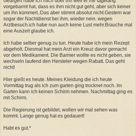
Geärgert habe ich mich über ihn weil er mir tagelang
vorgebarmt hat, dass es ihm nicht gut geht, aber sich keiner
um ihn kümmert..Das aber stimmt absolut nicht.Gestern war
sogar der Nachtdienst bei ihm, wieder nein. wegen
Arztbesuch.ich habe nun auch keine Lust mehr.Brauche mal
eine Auszeit glaube ich.
Ich habe selber genug zu tun. Heute habe ich mein Rezept
abgeholt. Diesmal hat mein Arzt ein Kreuz davor gemacht
vor dem Medikament. Die Barmer wollte es nicht geben, sie
wechseln laufend den Hersteler wegen Rabatt. Das geht
nicht!
Hier gießt es heute. Meines Kleidung die ich heute
Vormittag trug als ich zum garten ging trocknet noch. Im
Garten kann ich keinen Schirm nehmen. Nachmittag ging es
mit Schirm.
Die Regierung ist gebildet, wollen wir mal sehen was
kommt. Lange genug hat es gedauert!
Habt es gut.*