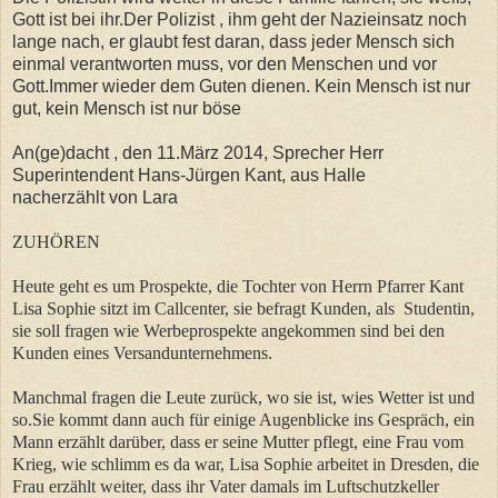
Gott ist bei ihr.Der Polizist , ihm geht der Nazieinsatz noch
lange nach, er glaubt fest daran, dass jeder Mensch sich
einmal verantworten muss, vor den Menschen und vor
Gott.Immer wieder dem Guten dienen. Kein Mensch ist nur
gut, kein Mensch ist nur böse
An(ge)dacht , den 11.März 2014, Sprecher Herr
Superintendent Hans-Jürgen Kant, aus Halle
nacherzählt von Lara
ZUHÖREN
Heute geht es um Prospekte, die Tochter von Herrn Pfarrer Kant
Lisa Sophie sitzt im Callcenter, sie befragt Kunden, als Studentin,
sie soll fragen wie Werbeprospekte angekommen sind bei den
Kunden eines Versandunternehmens.
Manchmal fragen die Leute zurück, wo sie ist, wies Wetter ist und
so.Sie kommt dann auch für einige Augenblicke ins Gespräch, ein
Mann erzählt darüber, dass er seine Mutter pflegt, eine Frau vom
Krieg, wie schlimm es da war, Lisa Sophie arbeitet in Dresden, die
Frau erzählt weiter, dass ihr Vater damals im Luftschutzkeller