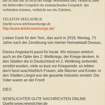
das ist und das ist nicht der einige Selbstmord hier, vielleicht hätte
ein liebevolles Gespräch ein mutmachendes Gespräch das
verhindern können, vielleicht nur ein Zuhören..
TELEFON SEELSORGE
Quelle:www.telefonseelsorge.de
http://www.telefonseelsorge.de/
Lieben Dank für den Text , das auch in 2018, Montag, 73
Jahre nach der Zerstörung von meiner Heimatstadt Dessau.
Dieses Angedacht passt für heute. Wir müssen wirklich
auch an die Opfer des 2. Weltkriegs, der Kriege denken. In
den Städten die in Deutschland im 2. Weltkrieg zerbombt,
zerstört wurden, viele so kurz vor Kriegsende es lebten
doch fasst auschließlich Frauen, alte Männer und Kinder. in
den Städten.Längst war die gesamte Industrie zerstört. Die
Väter waren an der Front!
DIES
NEWSLICHTER GUTE NACHRICHTEN ONLINE
Quelle:www.newslichter.de