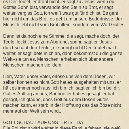
es.Der Teufel, er droht nicht, er sagt zu Jesus, wenn du
Gottes Sohn bist, verwandle den Stein zu Brot, er sagt
weiter, vergiss Gott, ich weiß was gut für dich ist. Es geht
hier nicht um das Brot, es geht um unsere Bedürfnisse, der
Mensch lebt nicht vom Brot allein, sondern vom Wort Gottes.
Dann ist da noch eine Stimme, die sagt, mache doch, der
Teufel lockt Jesus zum Abgrund, spring sagt er. Jesus
durchschaut den Teufel, er springt nicht.Der Teufel macht
weiter, er sagt, bete mich an, dann bekommst du die ganze
Welt--sie tun es. Menschen, erheben sich über andere
Menschen, machen sie klein.
.
Herr, Vater, unser Vater, erlöse uns von dem Bösen, wir
selber können es nicht.Gott hat es ausgehalten mit uns, er
hält es immer noch aus, ich bin ich, sagt er, ich bin bei dir,
Gottes Auftrag an uns, Bonhoeffer hat es gesagt, er hat
gesagt, ich glaube, dass Gott aus dem Bösen Gutes
machen kann, er starb in der Hoffnung das das Böse nicht
mehr auf der Welt sein wird..
.
GOTT SCHAUT AUF UNS; ER IST DA.
Die Polizistin wird weiter in diese Familie fahren, sie weiß,