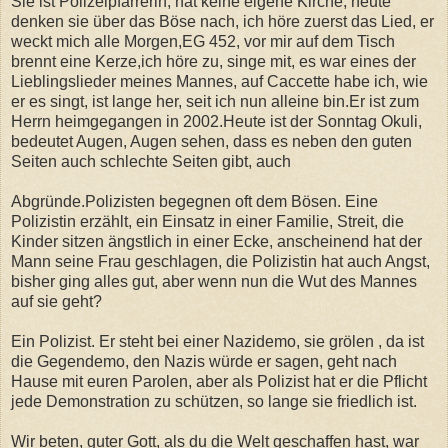
Sie ist Polizeipfarrerin, hat keine eigene Kirche, heute
denken sie über das Böse nach, ich höre zuerst das Lied, er
weckt mich alle Morgen,EG 452, vor mir auf dem Tisch
brennt eine Kerze,ich höre zu, singe mit, es war eines der
Lieblingslieder meines Mannes, auf Caccette habe ich, wie
er es singt, ist lange her, seit ich nun alleine bin.Er ist zum
Herrn heimgegangen in 2002.Heute ist der Sonntag Okuli,
bedeutet Augen, Augen sehen, dass es neben den guten
Seiten auch schlechte Seiten gibt, auch
Abgründe.Polizisten begegnen oft dem Bösen. Eine
Polizistin erzählt, ein Einsatz in einer Familie, Streit, die
Kinder sitzen ängstlich in einer Ecke, anscheinend hat der
Mann seine Frau geschlagen, die Polizistin hat auch Angst,
bisher ging alles gut, aber wenn nun die Wut des Mannes
auf sie geht?
Ein Polizist. Er steht bei einer Nazidemo, sie grölen , da ist
die Gegendemo, den Nazis würde er sagen, geht nach
Hause mit euren Parolen, aber als Polizist hat er die Pflicht
jede Demonstration zu schützen, so lange sie friedlich ist.
Wir beten, guter Gott, als du die Welt geschaffen hast, war