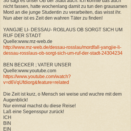
So sagt es unser OB der Stadt auch. Ich konnte das auch
nicht fassen, hatte wochenlang damit zu tun den grausamen
Mord an die junge Studentin zu verarbeiten, das wisst ihr.
Nun aber ist es Zeit den wahren Täter zu finden!
YANGJIE LI- DESSAU- ROßLAUS OB SORGT SICH UM
RUF DER STADT
Quelle:www.mz-web.de
http://www.mz-web.de/dessau-rosslau/mordfall-yangjie-li-
dessau-rosslaus-ob-sorgt-sich-um-ruf-der-stadt-24304234
BEN BECKER ; VATER UNSER
Quelle:www.youtube.com
https://www.youtube.com/watch?
v=d6VqUfdiorg&feature=related
Die Zeit ist kurz, o Mensch sei weise und wuchre mit dem
Augenblick!
Nur einmal machst du diese Reise!
Laß eine Segensspur zurück!
ICH
BIN
EIN