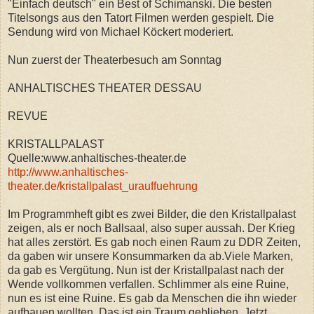
"Einfach deutsch" ein Best of Schimanski. Die besten
Titelsongs aus den Tatort Filmen werden gespielt. Die
Sendung wird von Michael Köckert moderiert.
Nun zuerst der Theaterbesuch am Sonntag
ANHALTISCHES THEATER DESSAU
REVUE
KRISTALLPALAST
Quelle:www.anhaltisches-theater.de
http://www.anhaltisches-
theater.de/kristallpalast_urauffuehrung
Im Programmheft gibt es zwei Bilder, die den Kristallpalast
zeigen, als er noch Ballsaal, also super aussah. Der Krieg
hat alles zerstört. Es gab noch einen Raum zu DDR Zeiten,
da gaben wir unsere Konsummarken da ab.Viele Marken,
da gab es Vergütung. Nun ist der Kristallpalast nach der
Wende vollkommen verfallen. Schlimmer als eine Ruine,
nun es ist eine Ruine. Es gab da Menschen die ihn wieder
aufbauen wollten. Das ist ein Traum geblieben. Jetzt