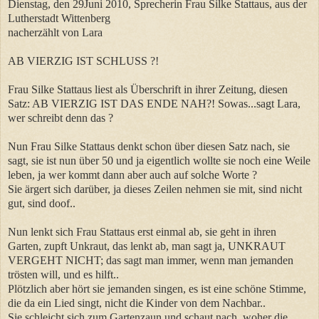
Dienstag, den 29Juni 2010, Sprecherin Frau Silke Stattaus, aus der
Lutherstadt Wittenberg
nacherzählt von Lara
AB VIERZIG IST SCHLUSS ?!
Frau Silke Stattaus liest als Überschrift in ihrer Zeitung, diesen
Satz: AB VIERZIG IST DAS ENDE NAH?! Sowas...sagt Lara,
wer schreibt denn das ?
Nun Frau Silke Stattaus denkt schon über diesen Satz nach, sie
sagt, sie ist nun über 50 und ja eigentlich wollte sie noch eine Weile
leben, ja wer kommt dann aber auch auf solche Worte ?
Sie ärgert sich darüber, ja dieses Zeilen nehmen sie mit, sind nicht
gut, sind doof..
Nun lenkt sich Frau Stattaus erst einmal ab, sie geht in ihren
Garten, zupft Unkraut, das lenkt ab, man sagt ja, UNKRAUT
VERGEHT NICHT; das sagt man immer, wenn man jemanden
trösten will, und es hilft..
Plötzlich aber hört sie jemanden singen, es ist eine schöne Stimme,
die da ein Lied singt, nicht die Kinder von dem Nachbar..
Sie schleicht sich zum Gartenzaun und schaut nach, woher die