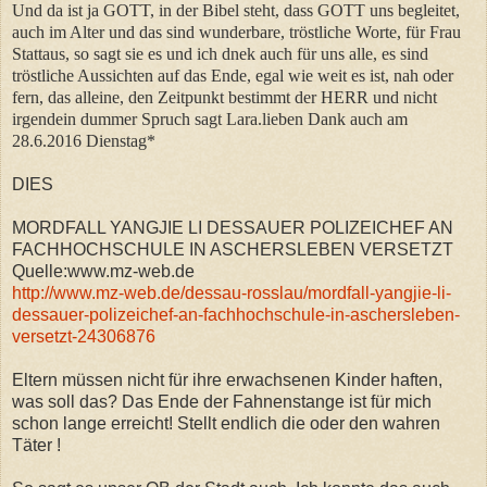
Und da ist ja GOTT, in der Bibel steht, dass GOTT uns begleitet,
auch im Alter und das sind wunderbare, tröstliche Worte, für Frau
Stattaus, so sagt sie es und ich dnek auch für uns alle, es sind
tröstliche Aussichten auf das Ende, egal wie weit es ist, nah oder
fern, das alleine, den Zeitpunkt bestimmt der HERR und nicht
irgendein dummer Spruch sagt Lara.lieben Dank auch am
28.6.2016 Dienstag*
DIES
MORDFALL YANGJIE LI DESSAUER POLIZEICHEF AN
FACHHOCHSCHULE IN ASCHERSLEBEN VERSETZT
Quelle:www.mz-web.de
http://www.mz-web.de/dessau-rosslau/mordfall-yangjie-li-
dessauer-polizeichef-an-fachhochschule-in-aschersleben-
versetzt-24306876
Eltern müssen nicht für ihre erwachsenen Kinder haften,
was soll das? Das Ende der Fahnenstange ist für mich
schon lange erreicht! Stellt endlich die oder den wahren
Täter !