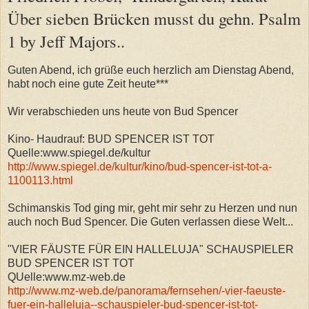
Über sieben Brücken musst du gehn. Psalm
1 by Jeff Majors..
Guten Abend, ich
grüße euch herzlich am Dienstag Abend,
habt noch eine gute Zeit heute***
Wir verabschieden uns heute von Bud Spencer
Kino- Haudrauf: BUD SPENCER IST TOT
Quelle:www.spiegel.de/kultur
http://www.spiegel.de/kultur/kino/bud-spencer-ist-tot-a-
1100113.html
Schimanskis Tod ging mir, geht mir sehr zu Herzen und nun
auch noch Bud Spencer. Die Guten verlassen diese Welt...
"VIER FÄUSTE FÜR EIN HALLELUJA" SCHAUSPIELER
BUD SPENCER IST TOT
QUelle:www.mz-web.de
http://www.mz-web.de/panorama/fernsehen/-vier-faeuste-
fuer-ein-halleluja--schauspieler-bud-spencer-ist-tot-