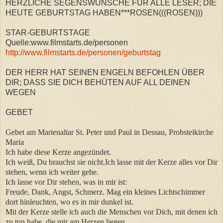
HERZLICHE SEGENSWÜNSCHE FÜR ALLE LESER; DIE
HEUTE GEBURTSTAG HABEN***ROSEN(((ROSEN)))
STAR-GEBURTSTAGE
Quelle:www.filmstarts.de/personen
http://www.filmstarts.de/personen/geburtstag
DER HERR HAT SEINEN ENGELN BEFOHLEN ÜBER
DIR; DASS SIE DICH BEHÜTEN AUF ALL DEINEN
WEGEN
GEBET
Gebet am Marienaltar St. Peter und Paul in Dessau, Probsteikirche
Maria
Ich habe diese Kerze angezündet.
Ich weiß, Du brauchst sie nicht.Ich lasse mit der Kerze alles vor Dir
stehen, wenn ich weiter gehe.
Ich lasse vor Dir stehen, was in mir ist:
Freude, Dank, Angst, Schmerz. Mag ein kleines Lichtschimmer
dort hinleuchten, wo es in mir dunkel ist.
Mit der Kerze stelle ich auch die Menschen vor Dich, mit denen ich
zu tun habe, die mir am Herzen liegen.