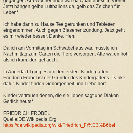
gegangen. Am Wochenende war da Quartierfest im Viertel.
Jetzt hängen gelbe Luftballons da, gelb das Zeichen für
Leben*
Ich habe dann zu Hause Tee getrunken und Tabletten
eingenommen. Auch gegen Blasenentzündung. Jetzt geht
es mir wieder besser. Danke, Herr.
Da ich am Vormittag im Schwabehaus war, musste ich
Nachmittag zum Garten die Tiere versorgen. Alle waren froh
als ich kam, der Igel auch.
In Angedacht ging es um den ersten Kindergarten..
Friedrich Fröbel ist der Gründer des Kindergartens. Danke
dafür. Kinder finden Geborgenheit und Liebe dort.
Kinder vertrauen denen, die sie lieben.sagt uns Diakon
Gerlich heute*
FRIEDRICH FRÖBEL
Quelle:DE.Wikipedia.Org.
https://de.wikipedia.org/wiki/Friedrich_Fr%C3%B6bel