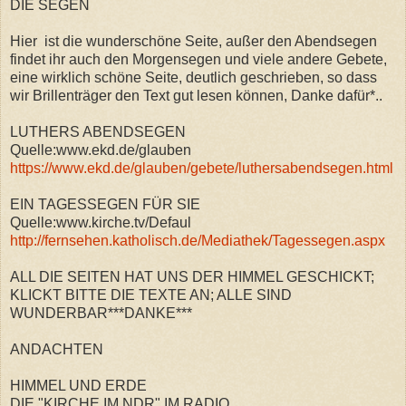
DIE SEGEN
Hier ist die wunderschöne Seite, außer den Abendsegen
findet ihr auch den Morgensegen und viele andere Gebete,
eine wirklich schöne Seite, deutlich geschrieben, so dass
wir Brillenträger den Text gut lesen können, Danke dafür*..
LUTHERS ABENDSEGEN
Quelle:www.ekd.de/glauben
https://www.ekd.de/glauben/gebete/luthersabendsegen.html
EIN TAGESSEGEN FÜR SIE
Quelle:www.kirche.tv/Defaul
http://fernsehen.katholisch.de/Mediathek/Tagessegen.aspx
ALL DIE SEITEN HAT UNS DER HIMMEL GESCHICKT;
KLICKT BITTE DIE TEXTE AN; ALLE SIND
WUNDERBAR***DANKE***
ANDACHTEN
HIMMEL UND ERDE
DIE "KIRCHE IM NDR" IM RADIO