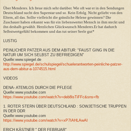
Über Menderes. Ich freue mich sehr darüber. Wie oft war er in den Sendungen
Deutschland sucht den Superstar und so. Kein Erfolg. Nicht geliebt von den
Eltern, all das. Sollte vielleicht die grässliche Helene gewinnen? Die
Zuschauer haben erkannt was für ein liebenswerter Mensch in ihm steckt und
ihn deshalb gewählt. Herzlichen Glückwunsch Menderes.Er hat dadurch
Selbstwertgefühl bekommen und das tut seiner Seele gut*
LUSTIG
PEINLICHER PATZER AUS DEM ABITUR: "FAUST GING IN DIE
NATUR UM SICH SELBST ZU BEFRIEDIGEN"
Quelle:www.spiegel.de
http://www.spiegel.de/schulspiegel/schuelerantworten-peinliche-patzer-
aus-dem-abitur-a-1074515.html
VIDEOS
DENA- ATEMLOS DURCH DIE PFLEGE
Quelle:www.youtube.com
https://www.youtube.com/watch?v=deb8isTiFFc&sns=fb
1. ROTER STERN ÜBER DEUTSCHLAND : SOWJETISCHE TRUPPEN
IN DER DDR
Quelle:www.youtube.com
https://www.youtube.com/watch?v=xP7IAHLAwAI
ERICH KÄSTNER " DER FEBRUAR"