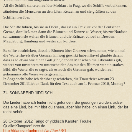
All die Schiffe starteten auf der Moldau , in Prag, wo die Schiffe vorbeikamen,
zündeten die Menschen an den Ufern Kerzen an und sie grüßten zu den
Schiffen herüber.
Die Schiffe fuhren, bis sie in Děčín , das ist ein Ort kurz vor der Deutschen
Grenze, dort ließ man dann die Blumen und Kränze zu Wasser, bis zur Nordsee
schwammen sie weiter, die Blumen und die Kränze, vorbei an Dresden,
Magdeburg, Hamburg und weiter zur Nordsee.
Es sollte ausdrücken, dass die Blumen über Grenzen schwammen, wie einmal
die Worte Havels über Grenzen hinweg gewirkt haben.Havel glaubte daran,
dass es so etwas wie einen Gott gibt, der den Menschen die Erkenntnis gib,
wahres von unwahrem zu unterscheiden das mit den Blumen war ein starkes
Bild, die Worte, die er sagte, als es noch die Grenzen gab, wurden auf
geheimnisvolle Weise weitergereicht.....
In Angedacht habe ich darüber geschrieben, die Trauerfeier war am 23.
Dezember 2011Lieben Dank für den Text auch am 1. Februar 2016, Montag*
ZU SONNABEND JIDDISCH
Die Lieder habe ich leider nicht gefunden, die gesungen wurden, außer
das eine Lied, bei mir bist du sheen..aber hier habe ich einen Link, der ist
recht schön.
28.Oktober 2012 Tango of yiddisch Karsten Trouke
Quelle:Klangvorführer.de
http://klangverfuehrer.de/wp/?p=7781