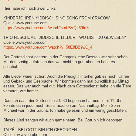
Hier habe ich noch zwei Links
KINDERJOHREN YIDDISCH SING SONG FROM CRACOW
Quelle:www.youtube.com
https://www.youtube.com/watch?v=U8VQz69Id7c
TRIO NESCHUME; JIDDISCHE LIEDER; "WO BIST DU GEWESEN"
Quelle:www.youtube.com
https://www.youtube.com/watch?v=58E8DB9wC_4
Der Gottesdienst gestern in der Georgenkirche Dessau war sehr schön.
Mit dem zeitig aufstehen das war nicht so gut, aber ich habe es
geschafft.
Alle Lieder waren schön. Auch die Predigt.Hinterher gab es noch Kaffee
und Gebäck und Gespräche. Wir konnten dann mal pünktllich zu Mittag
essen. Das war auch mal gut. Nach dem Gottesdienst habe ich die Tiere
versorgt, wie immer.
Dadurch dass der Gottesdienst 9:30 begonnen hat und nicht 11 Uhr
konnte dann jeder noch Seins machen am Nachmittag. Mein Sohn
Michael war in der Sauna. Ich habe gelesen und ein wenig geschlafen.
Dieses Lied sangen wir auch gemeinsam. Bei Gott bin ich geborgen.
TAIZÉ - BEI GOTT BIN ICH GEBORGEN
Quelle: w.w.youtube.com