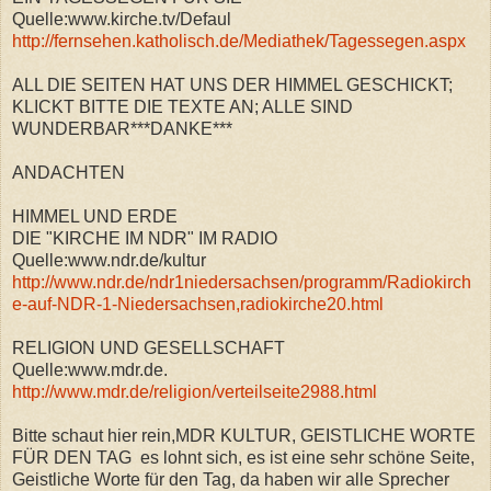
Quelle:www.kirche.tv/Defaul
http://fernsehen.katholisch.de/Mediathek/Tagessegen.aspx
ALL DIE SEITEN HAT UNS DER HIMMEL GESCHICKT;
KLICKT BITTE DIE TEXTE AN; ALLE SIND
WUNDERBAR***DANKE***
ANDACHTEN
HIMMEL UND ERDE
DIE "KIRCHE IM NDR" IM RADIO
Quelle:www.ndr.de/kultur
http://www.ndr.de/ndr1niedersachsen/programm/Radiokirch
e-auf-NDR-1-Niedersachsen,radiokirche20.html
RELIGION UND GESELLSCHAFT
Quelle:www.mdr.de.
http://www.mdr.de/religion/verteilseite2988.html
Bitte schaut hier rein,MDR KULTUR, GEISTLICHE WORTE
FÜR DEN TAG es lohnt sich, es ist eine sehr schöne Seite,
Geistliche Worte für den Tag, da haben wir alle Sprecher