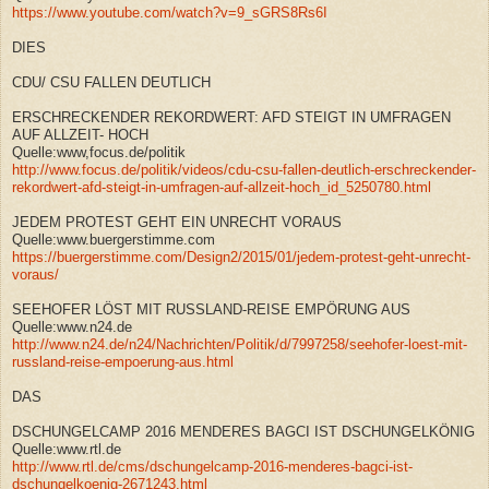
https://www.youtube.com/watch?v=9_sGRS8Rs6I
DIES
CDU/ CSU FALLEN DEUTLICH
ERSCHRECKENDER REKORDWERT: AFD STEIGT IN UMFRAGEN
AUF ALLZEIT- HOCH
Quelle:www,focus.de/politik
http://www.focus.de/politik/videos/cdu-csu-fallen-deutlich-erschreckender-
rekordwert-afd-steigt-in-umfragen-auf-allzeit-hoch_id_5250780.html
JEDEM PROTEST GEHT EIN UNRECHT VORAUS
Quelle:www.buergerstimme.com
https://buergerstimme.com/Design2/2015/01/jedem-protest-geht-unrecht-
voraus/
SEEHOFER LÖST MIT RUSSLAND-REISE EMPÖRUNG AUS
Quelle:www.n24.de
http://www.n24.de/n24/Nachrichten/Politik/d/7997258/seehofer-loest-mit-
russland-reise-empoerung-aus.html
DAS
DSCHUNGELCAMP 2016 MENDERES BAGCI IST DSCHUNGELKÖNIG
Quelle:www.rtl.de
http://www.rtl.de/cms/dschungelcamp-2016-menderes-bagci-ist-
dschungelkoenig-2671243.html