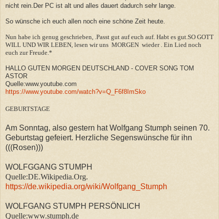
nicht rein.Der PC ist alt und alles dauert dadurch sehr lange.
So wünsche ich euch allen noch eine schöne Zeit heute.
Nun habe ich genug geschrieben, .
Passt gut auf euch auf. Habt es gut.SO GOTT
WILL UND WIR LEBEN, lesen wir uns MORGEN wieder . Ein Lied noch
euch zur Freude.*
HALLO GUTEN MORGEN DEUTSCHLAND - COVER SONG TOM
ASTOR
Quelle:www.youtube.com
https://www.youtube.com/watch?v=Q_F6f8ImSko
GEBURTSTAGE
Am Sonntag, also gestern hat Wolfgang Stumph seinen 70.
Geburtstag gefeiert. Herzliche Segenswünsche für ihn
(((Rosen)))
WOLFGGANG STUMPH
Quelle:DE.Wikipedia.Org.
https://de.wikipedia.org/wiki/Wolfgang_Stumph
WOLFGANG STUMPH PERSÖNLICH
Quelle:www.stumph.de