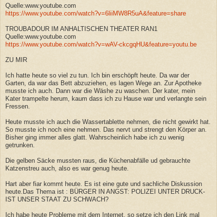
Quelle:www.youtube.com
https://www.youtube.com/watch?v=6liiMW8R5uA&feature=share
TROUBADOUR IM ANHALTISCHEN THEATER RAN1
Quelle:www.youtube.com
https://www.youtube.com/watch?v=wAV-ckcgqHU&feature=youtu.be
ZU MIR
Ich hatte heute so viel zu tun. Ich bin erschöpft heute. Da war der
Garten, da war das Bett abzuziehen, es lagen Wege an. Zur Apotheke
musste ich auch. Dann war die Wäshe zu waschen. Der kater, mein
Kater trampelte herum, kaum dass ich zu Hause war und verlangte sein
Fressen.
Heute musste ich auch die Wassertablette nehmen, die nicht gewirkt hat.
So musste ich noch eine nehmen. Das nervt und strengt den Körper an.
Bisher ging immer alles glatt. Wahrscheinlich habe ich zu wenig
getrunken.
Die gelben Säcke mussten raus, die Küchenabfälle ud gebrauchte
Katzenstreu auch, also es war genug heute.
Hart aber fiar kommt heute. Es ist eine gute und sachliche Diskussion
heute.Das Thema ist : BÜRGER IN ANGST: POLIZEI UNTER DRUCK-
IST UNSER STAAT ZU SCHWACH?
Ich habe heute Probleme mit dem Internet, so setze ich den Link mal