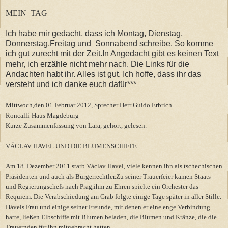
MEIN TAG
Ich habe mir gedacht, dass ich Montag, Dienstag,
Donnerstag,Freitag und Sonnabend schreibe. So komme
ich gut zurecht mit der Zeit.In Angedacht gibt es keinen Text
mehr, ich erzähle nicht mehr nach. Die Links für die
Andachten habt ihr. Alles ist gut. Ich hoffe, dass ihr das
versteht und ich danke euch dafür***
Mittwoch,den 01.Februar 2012, Sprecher Herr Guido Erbrich
Roncalli-Haus Magdeburg
Kurze Zusammenfassung von Lara, gehört, gelesen.
VÁCLAV HAVEL UND DIE BLUMENSCHIFFE
Am 18. Dezember 2011 starb Vàclav Havel, viele kennen ihn als tschechischen
Präsidenten und auch als Bürgerrechtler.Zu seiner Trauerfeier kamen Staats-
und Regierungschefs nach Prag,ihm zu Ehren spielte ein Orchester das
Requiem. Die Verabschiedung am Grab folgte einige Tage später in aller Stille.
Hàvels Frau und einige seiner Freunde, mit denen er eine enge Verbindung
hatte, ließen Elbschiffe mit Blumen beladen, die Blumen und Kränze, die die
Trauernden für ihn mitgebracht hatten.