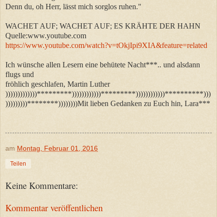
Denn du, oh Herr, lässt mich sorglos ruhen."
WACHET AUF; WACHET AUF; ES KRÄHTE DER HAHN
Quelle:www.youtube.com
https://www.youtube.com/watch?v=tOkjIpi9XIA&feature=related
Ich wünsche allen Lesern eine behütete Nacht***.. und alsdann
flugs und
fröhlich geschlafen, Martin Luther
)))))))))))))*********))))))))))))*********))))))))))))**********)))
)))))))))********))))))))Mit lieben Gedanken zu Euch hin, Lara***
am
Montag, Februar 01, 2016
Teilen
Keine Kommentare:
Kommentar veröffentlichen