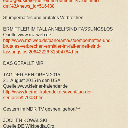
euro-geldstrafe-fuer-einen-berliner.447.de.html?
drn%3Anews_id=516438
Stümperhaftes und brutales Verbrechen
ERMITTLER IM FALL ANNELI SIND FASSUNGSLOS
Quelle:www.mz-web.de
http://www.mz-web.de/panorama/stuemperhaftes-und-
brutales-verbrechen-ermittler-im-fall-anneli-sind-
fassungslos,20642226,31504784.html
DAS GEFÄLLT MIR
TAG DER SENIOREN 2015
21. August 2015 in den USA
Quelle:www.kleiner-kalender.de
http://www.kleiner-kalender.de/event/tag-der-
senioren/57003.html
Gestern im MDR TV geshen, gehört***
JOCHEN KOWALSKI
Quelle:DE.Wikipedia.Org.