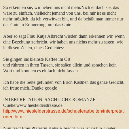
So erkennen sie, wir lieben uns nicht mehr.Nich einfach sie, das
wäre zu einfach, vielleicht jemand von uns, bei mir ist es nicht
mehr möglich, da ich verwitwet bin, und da behält man immer nur
das Gute in Erinnerung..nur das Gute.
Aber so sagt Frau Katja Albrecht wieder, dann erkennen wir, wenn
eine Bezehung zerbricht, wir haben uns nichts mehr zu sagen, wie
in diesen Zeilen, eines Gedichtes:
Sie gingen ins kleinste Kaffee im Ort
und rührten in ihren Tassen, sie saßen allein und sprachen kein
Wort und konnten es einfach nicht fassen.
Ich habe die Seite gefunden von Erich Kästner, das ganze Gedicht,
ich freue mich..Danke google
INTERPRETATION: SACHLICHE ROMANZE
Quelle:www.hiesfelderstrasse.de
http://www.hiesfelderstrasse.de/schuelerarbeiten/interpretati
onen.htm
Nun fragt Frau Pfarrerin Katja Albrecht, was ist zu tun, weiter