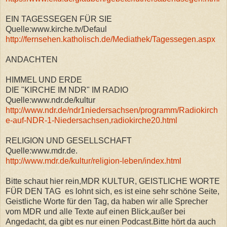
EIN TAGESSEGEN FÜR SIE
Quelle:www.kirche.tv/Defaul
http://fernsehen.katholisch.de/Mediathek/Tagessegen.aspx
ANDACHTEN
HIMMEL UND ERDE
DIE "KIRCHE IM NDR" IM RADIO
Quelle:www.ndr.de/kultur
http://www.ndr.de/ndr1niedersachsen/programm/Radiokirch
e-auf-NDR-1-Niedersachsen,radiokirche20.html
RELIGION UND GESELLSCHAFT
Quelle:www.mdr.de.
http://www.mdr.de/kultur/religion-leben/index.html
Bitte schaut hier rein,MDR KULTUR, GEISTLICHE WORTE
FÜR DEN TAG es lohnt sich, es ist eine sehr schöne Seite,
Geistliche Worte für den Tag, da haben wir alle Sprecher
vom MDR und alle Texte auf einen Blick,außer bei
Angedacht, da gibt es nur einen Podcast.Bitte hört da auch