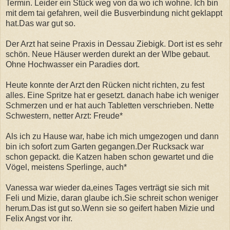
Termin. Leider ein Stück weg von da wo ich wohne. Ich bin
mit dem tai gefahren, weil die Busverbindung nicht geklappt
hat.Das war gut so.
Der Arzt hat seine Praxis in Dessau Ziebigk. Dort ist es sehr
schön. Neue Häuser werden durekt an der Wlbe gebaut.
Ohne Hochwasser ein Paradies dort.
Heute konnte der Arzt den Rücken nicht richten, zu fest
alles. Eine Spritze hat er gesetzt. danach habe ich weniger
Schmerzen und er hat auch Tabletten verschrieben. Nette
Schwestern, netter Arzt: Freude*
Als ich zu Hause war, habe ich mich umgezogen und dann
bin ich sofort zum Garten gegangen.Der Rucksack war
schon gepackt. die Katzen haben schon gewartet und die
Vögel, meistens Sperlinge, auch*
Vanessa war wieder da,eines Tages verträgt sie sich mit
Feli und Mizie, daran glaube ich.Sie schreit schon weniger
herum.Das ist gut so.Wenn sie so geifert haben Mizie und
Felix Angst vor ihr.