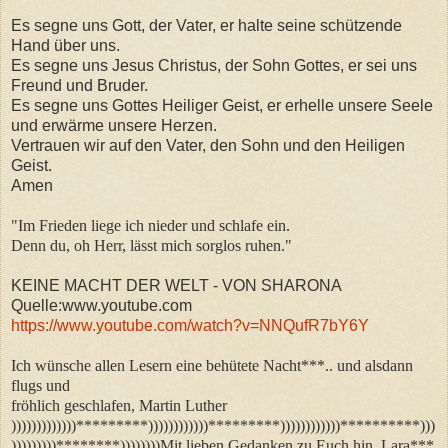
Es segne uns Gott, der Vater, er halte seine schützende
Hand über uns.
Es segne uns Jesus Christus, der Sohn Gottes, er sei uns
Freund und Bruder.
Es segne uns Gottes Heiliger Geist, er erhelle unsere Seele
und erwärme unsere Herzen.
Vertrauen wir auf den Vater, den Sohn und den Heiligen
Geist.
Amen
"Im Frieden liege ich nieder und schlafe ein.
Denn du, oh Herr, lässt mich sorglos ruhen."
KEINE MACHT DER WELT - VON SHARONA
Quelle:www.youtube.com
https://www.youtube.com/watch?v=NNQufR7bY6Y
Ich wünsche allen Lesern eine behütete Nacht***.. und alsdann
flugs und
fröhlich geschlafen, Martin Luther
)))))))))))))*********))))))))))))*********))))))))))))**********)))
)))))))))********))))))))Mit lieben Gedanken zu Euch hin, Lara***