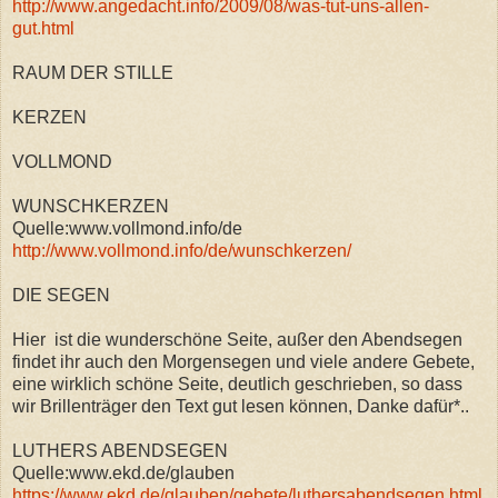
http://www.angedacht.info/2009/08/was-tut-uns-allen-
gut.html
RAUM DER STILLE
KERZEN
VOLLMOND
WUNSCHKERZEN
Quelle:www.vollmond.info/de
http://www.vollmond.info/de/wunschkerzen/
DIE SEGEN
Hier ist die wunderschöne Seite, außer den Abendsegen
findet ihr auch den Morgensegen und viele andere Gebete,
eine wirklich schöne Seite, deutlich geschrieben, so dass
wir Brillenträger den Text gut lesen können, Danke dafür*..
LUTHERS ABENDSEGEN
Quelle:www.ekd.de/glauben
https://www.ekd.de/glauben/gebete/luthersabendsegen.html