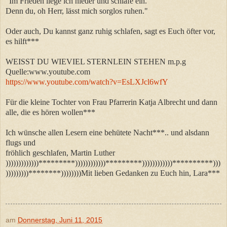
"Im Frieden liege ich nieder und schlafe ein.
Denn du, oh Herr, lässt mich sorglos ruhen."
Oder auch, Du kannst ganz ruhig schlafen, sagt es Euch öfter vor,
es hilft***
WEISST DU WIEVIEL STERNLEIN STEHEN m.p.g
Quelle:www.youtube.com
https://www.youtube.com/watch?v=EsLXJcl6wfY
Für die kleine Tochter von Frau Pfarrerin Katja Albrecht und dann
alle, die es hören wollen***
Ich wünsche allen Lesern eine behütete Nacht***.. und alsdann
flugs und
fröhlich geschlafen, Martin Luther
)))))))))))))*********))))))))))))*********))))))))))))**********)))
)))))))))********))))))))Mit lieben Gedanken zu Euch hin, Lara***
am
Donnerstag, Juni 11, 2015