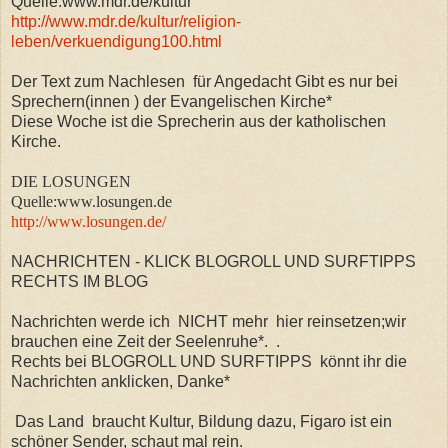
Quelle:www.mdr.de/kultur
http://www.mdr.de/kultur/religion-
leben/verkuendigung100.html
Der Text zum Nachlesen für Angedacht Gibt es nur bei
Sprechern(innen ) der Evangelischen Kirche*
Diese Woche ist die Sprecherin aus der katholischen
Kirche.
DIE LOSUNGEN
Quelle:www.losungen.de
http://www.losungen.de/
NACHRICHTEN - KLICK BLOGROLL UND SURFTIPPS
RECHTS IM BLOG
Nachrichten werde ich NICHT mehr hier reinsetzen;wir
brauchen eine Zeit der Seelenruhe*.
.
Rechts bei BLOGROLL UND SURFTIPPS könnt ihr die
Nachrichten anklicken, Danke*
Das Land braucht Kultur, Bildung dazu, Figaro ist ein
schöner Sender, schaut mal rein.