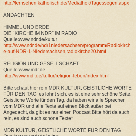
http://fernsehen.katholisch.de/Mediathek/Tagessegen.aspx
ANDACHTEN
HIMMEL UND ERDE
DIE "KIRCHE IM NDR" IM RADIO
Quelle:www.ndr.de/kultur
http://www.ndr.de/ndr1niedersachsen/programm/Radiokirch
e-auf-NDR-1-Niedersachsen,radiokirche20.html
RELIGION UND GESELLSCHAFT
Quelle:www.mdr.de.
http://www.mdr.de/kultur/religion-leben/index.html
Bitte schaut hier rein,MDR KULTUR, GEISTLICHE WORTE
FÜR DEN TAG es lohnt sich, es ist eine sehr schöne Seite,
Geistliche Worte für den Tag, da haben wir alle Sprecher
vom MDR und alle Texte auf einen Blick,außer bei
Angedacht, da gibt es nur einen Podcast.Bitte hört da auch
rein, es sind auch schöne Texte*
MDR KULTUR, GEISTLICHE WORTE FÜR DEN TAG