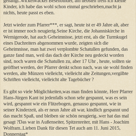
gehängt..wickelwackel Besenbinder, am liebsten fress ich kleine
Kinder, ich habe das wohl schon einmal geschrieben,macht ja
nichts, heute passt es eben.
Jetzt wieder zum Pfarrer***, er sagt, heute ist er 49 Jahre alt, aber
er ist immer noch neugierig.Seine Kirche, die Johanniskirche in
Wernigerode, hat auch Geheimnisse, jetzt erst, als die Turmkugel
eines Dachreiters abgenommen wurde, zeigten sich die
Geheimnisse, man hat zwei verplombte Schatullen gefunden, das
ganze fand man, weil das dach der Kirche neu gedeckt worden
sind, noch waren die Schatullen zu, aber 17 Uhr , heute, sollten sie
geöffnet werden, der Pfarrer denkt schon nach, was sie wohl finden
werden, alte Münzen vielleicht, vielleicht alte Zeitungen,vergilbte
Schriften vielleicht, vielleicht alte Tagebücher ?
Es gibt so viele Möglichkeiten,was man finden könnte, Herr Pfarrer
Hans-Jürgen Kant ist jedenfalls schon sehr gespannt, was es sein
wird, gespannt wie ein Flitzebogen, genauso gespannt, wie in
seiner Kinderzeit, als er neun Jahre alt war, kindlich gespannt und
das macht Spaß, und bleiben sie schön neugierig..wer hat das mal
gesagt ?Das war in Außenseiter, Spitzenreiter, mit Hans - Joachim
Wolfram..Lieben Dank für diesen Tet auch am 11. Juni 2015,
Donnerstag*