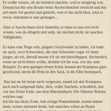
Er wollte wissen, ob sie heimlich rauchen, weil er neugierig war.
Einmal hat ihn sein Bruder beim Nachschleichen erwischt und ihn
auf einen Ast gesetzt und gedroht, wen er das nicht lässt, setzt es
etwas, bekommt er sine gefangen...
Aber er huscht ihnen doch hinterher, er muss es nun erst recht
wissen, was da abbgeht und sieht, sie rauchen nicht, sie naschen
Süßigkeiten.
Es kann eine Plage sein, jüngere Geschwister zu haben, ich hatte
sie auch, zwei Schwestern, die eine Schwester sogar 10 Jahre
jünger, als ich, überall musste ich sie mit hinschleppen, fürchterlich,
wenn sie nicht hören wollte, dichtete ich ihr was, wie das zum
Beispiel: Zu dem garstgen bösen Kind, kommt der Krampuss ganz
geschwind, steckt die Petra in den Sack, in die Elbe huckepack,
Das hat sie bis heute nicht vergessen, zumal ich den Krampuss
auch noch aufgemalt habe, dick, voller Stacheln, scheußlich, fast
wie das Dicke Ende, aus dem Märchenbuch: Die Silberne Brücke,
welches sagt:
Ich bin das dicke Ende, hab richtge Pratzenhände, komm immer
dann, wenns niemand denkt, hab manchen schon an Baum