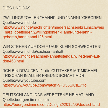
DIES UND DAS
ZWILLINGSFOHLEN "HANNI" UND "NANNI "GEBOREN
Quelle:www.mdr.de
http://www.ndr.de/nachrichten/niedersachsen/braunschweig
_harz_goettingen/Zwillingsfohlen-Hanni-und-Nanni-
geboren,hanninanni126.html
WIR STEHEN AUF DORF ! AUF KLEIN SCHWECHTEN!
Quelle:www.mdr.de/sachsen-anhalt
http://www.mdr.de/sachsen-anhalt/stendal/wir-stehen-auf-
dorf468.html
"ICH BIN DRAUßEN !" - die OUTTAKES MIT MICHAEL
TRISCHAN IN ALLER FREUNDSCHAFT MDR
Quelle:www.youtube.com
https://www.youtube.com/watch?v=U56SjQlE7Yo
DEUTSCHLAND: DAS VERBOTENE HEIMATLAND
Quelle:buergerstimme.com
https://buergerstimme.com/Design2/2015/06/deutschland-