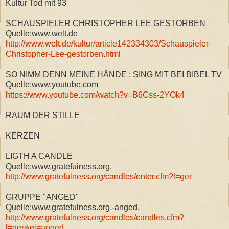
Kultur Tod mit 93
SCHAUSPIELER CHRISTOPHER LEE GESTORBEN
Quelle:www.welt.de
http://www.welt.de/kultur/article142334303/Schauspieler-
Christopher-Lee-gestorben.html
SO NIMM DENN MEINE HÄNDE ; SING MIT BEI BIBEL TV
Quelle:www.youtube.com
https://www.youtube.com/watch?v=B6Css-2YOk4
RAUM DER STILLE
KERZEN
LIGTH A CANDLE
Quelle:www.gratefuiness.org.
http://www.gratefulness.org/candles/enter.cfm?l=ger
GRUPPE "ANGED"
Quelle:www.gratefulness.org.-anged.
http://www.gratefulness.org/candles/candles.cfm?
l=ger&gi=anged