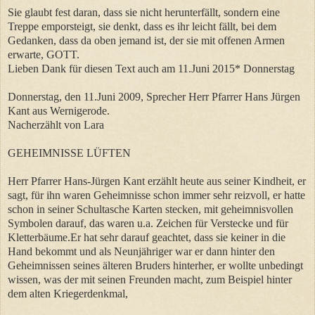
Sie glaubt fest daran, dass sie nicht herunterfällt, sondern eine
Treppe emporsteigt, sie denkt, dass es ihr leicht fällt, bei dem
Gedanken, dass da oben jemand ist, der sie mit offenen Armen
erwarte, GOTT.
Lieben Dank für diesen Text auch am 11.Juni 2015* Donnerstag
Donnerstag, den 11.Juni 2009, Sprecher Herr Pfarrer Hans Jürgen
Kant aus Wernigerode.
Nacherzählt von Lara
GEHEIMNISSE LÜFTEN
Herr Pfarrer Hans-Jürgen Kant erzählt heute aus seiner Kindheit, er
sagt, für ihn waren Geheimnisse schon immer sehr reizvoll, er hatte
schon in seiner Schultasche Karten stecken, mit geheimnisvollen
Symbolen darauf, das waren u.a. Zeichen für Verstecke und für
Kletterbäume.Er hat sehr darauf geachtet, dass sie keiner in die
Hand bekommt und als Neunjähriger war er dann hinter den
Geheimnissen seines älteren Bruders hinterher, er wollte unbedingt
wissen, was der mit seinen Freunden macht, zum Beispiel hinter
dem alten Kriegerdenkmal,