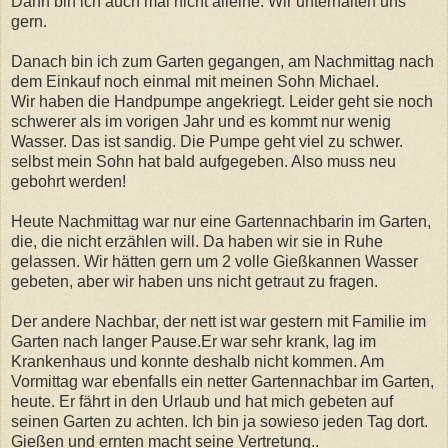
Dann bin ich auch mal nicht alleine. Wir unterhalten uns
gern.
Danach bin ich zum Garten gegangen, am Nachmittag nach
dem Einkauf noch einmal mit meinen Sohn Michael.
Wir haben die Handpumpe angekriegt. Leider geht sie noch
schwerer als im vorigen Jahr und es kommt nur wenig
Wasser. Das ist sandig. Die Pumpe geht viel zu schwer.
selbst mein Sohn hat bald aufgegeben. Also muss neu
gebohrt werden!
Heute Nachmittag war nur eine Gartennachbarin im Garten,
die, die nicht erzählen will. Da haben wir sie in Ruhe
gelassen. Wir hätten gern um 2 volle Gießkannen Wasser
gebeten, aber wir haben uns nicht getraut zu fragen.
Der andere Nachbar, der nett ist war gestern mit Familie im
Garten nach langer Pause.Er war sehr krank, lag im
Krankenhaus und konnte deshalb nicht kommen. Am
Vormittag war ebenfalls ein netter Gartennachbar im Garten,
heute. Er fährt in den Urlaub und hat mich gebeten auf
seinen Garten zu achten. Ich bin ja sowieso jeden Tag dort.
Gießen und ernten macht seine Vertretung..