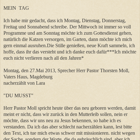
MEIN TAG
Ich habe mir gedacht, dass ich Montag, Dienstag, Donnerstag,
Freitag und Sonnabend schreibe. Der Mittwoch ist immer so voll
Programme und am Sonntag möchte ich zum Gottesdienst gehen,
natürlich die Katzen versorgen, im Garten, dann möchte ich mich
gern einmal ausruhen.Die Stille genießen, neue Kraft sammeln, ich
hoffe, dass ihr das versteht und ich danke euch dafür***Ich möchte
euch nicht verlieren nach all den Jahren*
Montag, den 27.Mai 2013, Sprecher Herr Pastor Thorsten Moll,
Vaters Haus, Magdeburg
nacherzählt von Lara
"DU MUSST"
Herr Pastor Moll spricht heute über das neu geboren werden, damit
meint er nicht, dass wir zurück in den Mutterleib sollen, nein er
möchte, dass wir uns neu zu Jesus bekennen, so habe ich es
verstanden. Da ich das aber schlecht nacherzählen kann, lest bitte
den Text, ich tue mich etwas schwer mit missionieren. nicht wegen
der Sache, sondern der Worte, die da gebräuchlich sind, aber ich