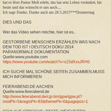
hat es Herr Pastor Moll erlebt, das hat sein Leben verändert, bis
heute und das wünscht er uns auch....
Ich sage Danke, Danke auch am 28.5.2015***Donnerstag
DIES UND DAS
Wer das Video sehen möchte, hier ist es..
GESTORBENE MENSCHEN ERZÄHLEN WAS NACH
DEM TOD IST I DEUTSCH DOKU 2014
PARANORMALE DOKUMENTATION
Quelle:www.youtube.com
https://www.youtube.com/watch?v=s15dXxsJRH0
ICH SUCHE MAL SCHÖNE SEITEN ZUSAMMEN.MUSS
MICH INFORMIEREN
FEIERABEND:DE AACHEN
Quelle:www.feierabend.de
http://www.feierabend.de/cgi-bin/gpw/gpw.pl?
modPk=5&regioPk=83&themePk=0&pagepos=1