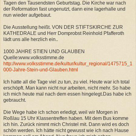
Tagen den Tausendsten Geburtstag. Die Kirche war nach
der Reformation fast ungenutzt, dann eine lagerhalle und
nun wieder aufgebaut.
Die Ausstellung heißt. VON DER STIFTSKIRCHE ZUR
KATHEDRALE und Herr Domprobst Reinhold Pfafferoth
lädt uns alle herzlich ein..
1000 JAHRE STIEN UND GLAUBEN
Quelle:www.volksstimme.de
http://www.volksstimme.de/kultur/kultur_regional/1475715_1
000-Jahre-Stein-und-Glauben.html
Ich hatte all die Tage viel zu tun, zu viel. Heute war ich total
erschöpft. Man kann nicht nur arbeiten, nicht mehr. So habe
ich mich heute mal nach dem essen hingelegt.Das habe ich
gebraucht.
Die Wege habe ich schon erledigt, weil wir Morgen in
Roßlau 15 Uhr Klassentreffen haben. Mit dem Bus komme
ich hin. Zurück nimmt mich Christel mit. Dann wird es doch
schön werden. Ich hätte nicht gewusst wie ich nach Hause