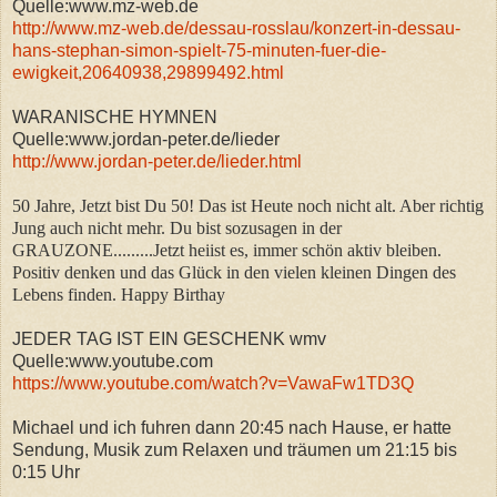
Quelle:www.mz-web.de
http://www.mz-web.de/dessau-rosslau/konzert-in-dessau-
hans-stephan-simon-spielt-75-minuten-fuer-die-
ewigkeit,20640938,29899492.html
WARANISCHE HYMNEN
Quelle:www.jordan-peter.de/lieder
http://www.jordan-peter.de/lieder.html
50 Jahre, Jetzt bist Du 50! Das ist Heute noch nicht alt. Aber richtig
Jung auch nicht mehr. Du bist sozusagen in der
GRAUZONE.........Jetzt heiist es, immer schön aktiv bleiben.
Positiv denken und das Glück in den vielen kleinen Dingen des
Lebens finden. Happy Birthay
JEDER TAG IST EIN GESCHENK wmv
Quelle:www.youtube.com
https://www.youtube.com/watch?v=VawaFw1TD3Q
Michael und ich fuhren dann 20:45 nach Hause, er hatte
Sendung, Musik zum Relaxen und träumen um 21:15 bis
0:15 Uhr