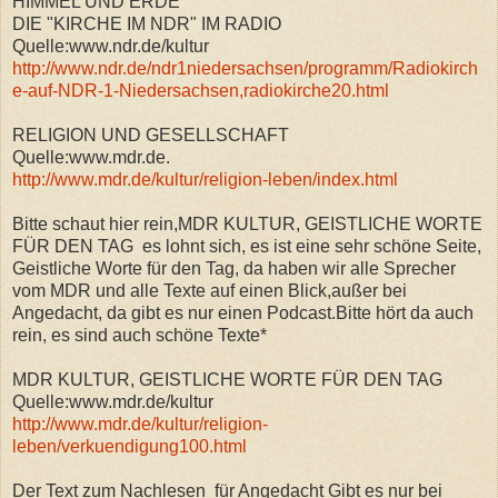
HIMMEL UND ERDE
DIE "KIRCHE IM NDR" IM RADIO
Quelle:www.ndr.de/kultur
http://www.ndr.de/ndr1niedersachsen/programm/Radiokirch
e-auf-NDR-1-Niedersachsen,radiokirche20.html
RELIGION UND GESELLSCHAFT
Quelle:www.mdr.de.
http://www.mdr.de/kultur/religion-leben/index.html
Bitte schaut hier rein,MDR KULTUR, GEISTLICHE WORTE
FÜR DEN TAG es lohnt sich, es ist eine sehr schöne Seite,
Geistliche Worte für den Tag, da haben wir alle Sprecher
vom MDR und alle Texte auf einen Blick,außer bei
Angedacht, da gibt es nur einen Podcast.Bitte hört da auch
rein, es sind auch schöne Texte*
MDR KULTUR, GEISTLICHE WORTE FÜR DEN TAG
Quelle:www.mdr.de/kultur
http://www.mdr.de/kultur/religion-
leben/verkuendigung100.html
Der Text zum Nachlesen für Angedacht Gibt es nur bei