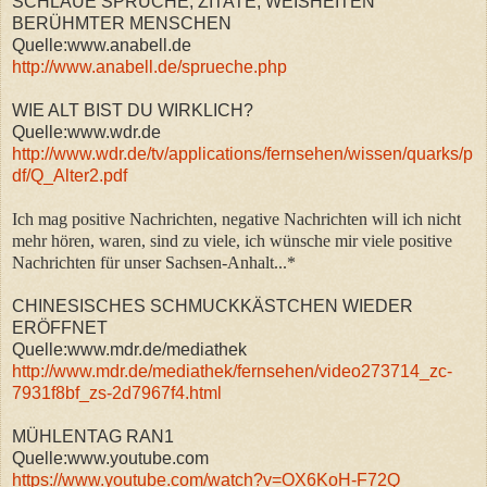
SCHLAUE SPRÜCHE; ZITATE; WEISHEITEN
BERÜHMTER MENSCHEN
Quelle:www.anabell.de
http://www.anabell.de/sprueche.php
WIE ALT BIST DU WIRKLICH?
Quelle:www.wdr.de
http://www.wdr.de/tv/applications/fernsehen/wissen/quarks/p
df/Q_Alter2.pdf
Ich mag positive Nachrichten, negative Nachrichten will ich nicht
mehr hören, waren, sind zu viele, ich wünsche mir viele positive
Nachrichten für unser Sachsen-Anhalt...*
CHINESISCHES SCHMUCKKÄSTCHEN WIEDER
ERÖFFNET
Quelle:www.mdr.de/mediathek
http://www.mdr.de/mediathek/fernsehen/video273714_zc-
7931f8bf_zs-2d7967f4.html
MÜHLENTAG RAN1
Quelle:www.youtube.com
https://www.youtube.com/watch?v=OX6KoH-F72Q