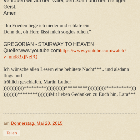
Vertrauen wir auf den Vater, den Sohn und den Heiligen
Geist.
Amen
"Im Frieden liege ich nieder und schlafe ein.
Denn du, oh Herr, lässt mich sorglos ruhen."
GREGORIAN - STAIRWAY TO HEAVEN
Quelle:www.youtube.com
https://www.youtube.com/watch?
v=nnd83xjNePQ
Ich wünsche allen Lesern eine behütete Nacht***.. und alsdann
flugs und
fröhlich geschlafen, Martin Luther
)))))))))))))*********))))))))))))*********))))))))))))**********)))
)))))))))********))))))))Mit lieben Gedanken zu Euch hin, Lara***
am
Donnerstag, Mai 28, 2015
Teilen