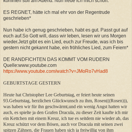
kommen soll am Abend. Nun freue ich mich schon.
ES REGNET, hätte ich mal ehr von der Regentrude
geschrieben*
Nun habe ich genug geschrieben, habt es gut. Passt gut auf
euch auf.So Gott will, dass wir leben, lesen wir uns Morgen
wieder.Jetzt gibt es ein Lied, euch zur Freude, was ich bis
gestern nicht gekannt habe, ein fröhliches Lied, zum Feiern*
DE RANDFICHTEN DAS KOMMT VOM RUDERN
Quelle:www.youtube.com
https://www.youtube.com/watch?v=JMoRo7vHad8
GEBURTSTAGE GESTERN
Heute hat Christopher Lee Geburtstag, er feiert heute seinen
93.Geburtstag, herzlichen Glückwunsch zu ihm, Rosen(((Rosen))),
was haben wir für ihn geschwärmt,und ein wenig Angst hatten wir
auch, es spielte ja den Grafen Dracula, zu dieser Zeit kaufte ich mir
ein Kettchen mit einem Kreuz, ich tue es seitdem nie wieder ab, das
Kreuz schützt vor dem Bösen, auch vor Dracula mit seinen zwei
spitzen Zähnen, die Frauen haben sich ja freiwillig von ihm