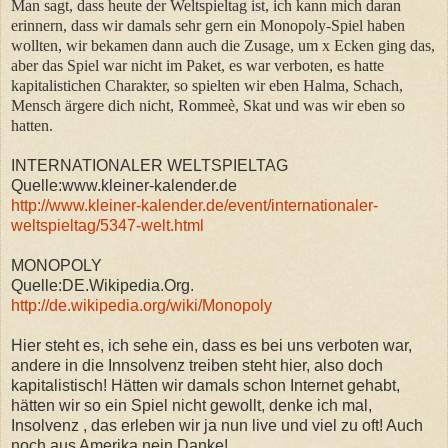
Man sagt, dass heute der Weltspieltag ist, ich kann mich daran
erinnern, dass wir damals sehr gern ein Monopoly-Spiel haben
wollten, wir bekamen dann auch die Zusage, um x Ecken ging das,
aber das Spiel war nicht im Paket, es war verboten, es hatte
kapitalistichen Charakter, so spielten wir eben Halma, Schach,
Mensch ärgere dich nicht, Rommeè, Skat und was wir eben so
hatten.
INTERNATIONALER WELTSPIELTAG
Quelle:www.kleiner-kalender.de
http://www.kleiner-kalender.de/event/internationaler-
weltspieltag/5347-welt.html
MONOPOLY
Quelle:DE.Wikipedia.Org.
http://de.wikipedia.org/wiki/Monopoly
Hier steht es, ich sehe ein, dass es bei uns verboten war,
andere in die Innsolvenz treiben steht hier, also doch
kapitalistisch! Hätten wir damals schon Internet gehabt,
hätten wir so ein Spiel nicht gewollt, denke ich mal,
Insolvenz , das erleben wir ja nun live und viel zu oft! Auch
noch aus Amerika,nein Danke!