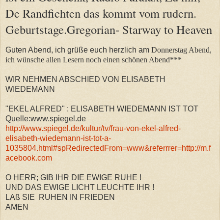
De Randfichten das kommt vom rudern.
Geburtstage.Gregorian- Starway to Heaven
Guten Abend, ich grüße euch herzlich am
Donnerstag Abend,
ich wünsche allen Lesern noch einen schönen Abend***
WIR NEHMEN ABSCHIED VON ELISABETH
WIEDEMANN
"EKEL ALFRED" : ELISABETH WIEDEMANN IST TOT
Quelle:www.spiegel.de
http://www.spiegel.de/kultur/tv/frau-von-ekel-alfred-
elisabeth-wiedemann-ist-tot-a-
1035804.html#spRedirectedFrom=www&referrrer=http://m.f
acebook.com
O HERR; GIB IHR DIE EWIGE RUHE !
UND DAS EWIGE LICHT LEUCHTE IHR !
LAß SIE RUHEN IN FRIEDEN
AMEN