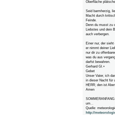
Oberfläche plätsche
Seid barmherzig, li
Macht durch kritisc
Feinde.
Denn du musst zu de
Liebstes und dein 
auch verbergen.
Einer nur, der sieht
er nimmt deiner Li
nur dir zu offenbare
was du aus vergang
darfst bewahren.
Gerhard Gl.+
Gebet
Unser Vater, ich da
in dieser Nacht für 
HERR; den ist Abe
Amen
SOMMERANFANG...D
um...
Quelle: meteorologi
http://meteorologi