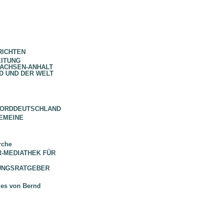
RICHTEN
EITUNG
SACHSEN-ANHALT
D UND DER WELT
NORDDEUTSCHLAND
EMEINE
rche
 BR-MEDIATHEK FÜR
HUNGSRATGEBER
ues von Bernd