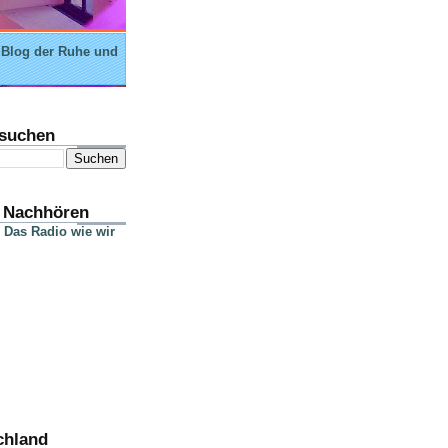
 Blog der Ruhe und
suchen
 Nachhören
 Das Radio wie wir
chland