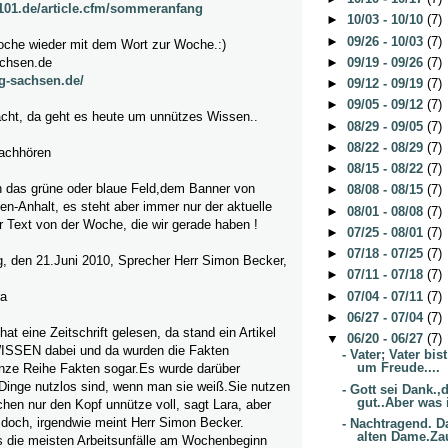
e101.de/article.cfm/sommeranfang
►
10/03 - 10/10
(7)
►
09/26 - 10/03
(7)
oche wieder mit dem Wort zur Woche.:)
►
09/19 - 09/26
(7)
achsen.de
g-sachsen.de/
►
09/12 - 09/19
(7)
►
09/05 - 09/12
(7)
cht, da geht es heute um unnützes Wissen..
►
08/29 - 09/05
(7)
►
08/22 - 08/29
(7)
achhören
►
08/15 - 08/22
(7)
 in das grüne oder blaue Feld,dem Banner von
►
08/08 - 08/15
(7)
-Anhalt, es steht aber immer nur der aktuelle
►
08/01 - 08/08
(7)
r Text von der Woche, die wir gerade haben !
►
07/25 - 08/01
(7)
►
07/18 - 07/25
(7)
, den 21.Juni 2010, Sprecher Herr Simon Becker,
►
07/11 - 07/18
(7)
►
07/04 - 07/11
(7)
ra
►
06/27 - 07/04
(7)
at eine Zeitschrift gelesen, da stand ein Artikel
▼
06/20 - 06/27
(7)
SSEN dabei und da wurden die Fakten
- Vater; Vater bis
um Freude....
anze Reihe Fakten sogar.Es wurde darüber
e Dinge nutzlos sind, wenn man sie weiß.Sie nutzen
- Gott sei Dank.
gut..Aber was i
hen nur den Kopf unnütze voll, sagt Lara, aber
 doch, irgendwie meint Herr Simon Becker.
- Nachtragend. 
alten Dame.Zau
ss die meisten Arbeitsunfälle am Wochenbeginn