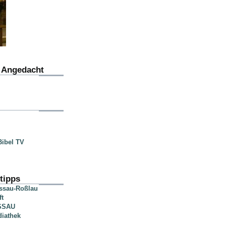
u Angedacht
ibel TV
tipps
essau-Roßlau
ft
SSAU
diathek