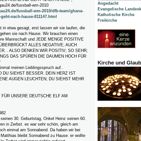
Angedacht
gau24.de/fussball-wm-2010
Evangelische Landesk
au24.de/fussball-wm-2010/dfb-team/ghana-
Katholische Kirche
-geht-nach-hause-811147.html
Freikirche
t in etwa gesagt, erst lassen wir sie laufen, die
 gehen sie nach Hause. Wir brauchen einen
nsere Mannschaft und JEDE MENGE POSITIVE
ÜBERBRÜCKT ALLES NEGATIVE; AUCH
R... ALSO DENKEN WIR POSITIV; SO SEHR;
NGS DAS SPÜREN DIE DAUMEN HOCH FÜR
*
Kirche und Glau
inmal meinen Lieblingsspruch auf..
D DU SIEHST BESSER. DEIN HERZ IST
DIENE AUGEN LEUCHTEN; DU SIEHST MEHR
T FÜR UNSERE DEUTSCHE ELF AM
982
 seinen 30. Geburtstag, Onkel Heinz seinen 60.
en in Zerbst. es war sehr schön, gleich am
och einmal am Sonnabend. Da haben wir bei
 Matthias bleibt Sonnabend zu Hause. er wollte