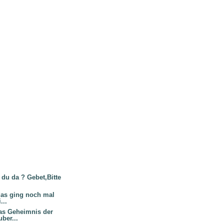
t du da ? Gebet,Bitte
,das ging noch mal
...
Das Geheimnis der
ber...