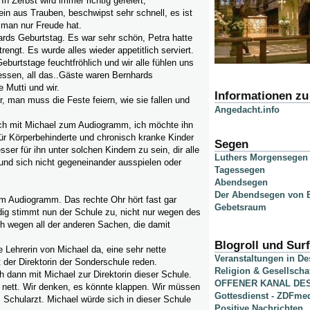
In Zerbst wird immer richtig gefeiert,
in aus Trauben, beschwipst sehr schnell, es ist
s man nur Freude hat.
rds Geburtstag. Es war sehr schön, Petra hatte
rengt. Es wurde alles wieder appetitlich serviert.
Geburtstage feuchtfröhlich und wir alle fühlen uns
essen, all das..Gäste waren Bernhards
 Mutti und wir.
Informationen z
, man muss die Feste feiern, wie sie fallen und
Angedacht.info
h mit Michael zum Audiogramm, ich möchte ihn
für Körperbehinderte und chronisch kranke Kinder
Segen
ser für ihn unter solchen Kindern zu sein, dir alle
Luthers Morgensegen
und sich nicht gegeneinander ausspielen oder
Tagessegen
Abendsegen
Der Abendsegen von B
m Audiogramm. Das rechte Ohr hört fast gar
Gebetsraum
ndig stimmt nun der Schule zu, nicht nur wegen des
h wegen all der anderen Sachen, die damit
Blogroll und Surf
 Lehrerin von Michael da, eine sehr nette
Veranstaltungen in D
it der Direktorin der Sonderschule reden.
Religion & Gesellscha
 dann mit Michael zur Direktorin dieser Schule.
OFFENER KANAL DE
r nett. Wir denken, es könnte klappen. Wir müssen
Gottesdienst - ZDFme
Schularzt. Michael würde sich in dieser Schule
Positive Nachrichten