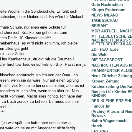
Gute Nachrichten
Kluges Proberaum
eite Woche in die Sonderschule. Er fühlt sich
NEWS INLAND
schieden, ob er bleiben darf. Es wäre für Michael
TAGESSCHAU
BRISANT
rmale Schule, nur eben eine Schule für
MDR AKTUELL NACH
nd chronisch Kranke, sie gehen bis zum
MITTELDEUTSCHE Z
eren Reife..10 Klassen also***
NACHRICHTEN AUS 
rankenhaus, es wird nicht schlimm, ich bleibe
MITTELDEUTSCHLAN
nn alles gut geht.
ZDF HEUTE.de
ein paar Zeilen.
Die Welt
i ins Krankenhaus, drückt mir die Daumen !
DIE TAGESPOST
rei furchtbar lieb, einschließlich Brix. Passt mir ja
NACHRICHTEN AUS 
FRANKFURTER ALLG
 bisschen enttäuscht bin ich von der Oma. Ich
Neue Züricher Zeitung
wesen, wenn sie da wäre. Nur auf einen Sprung
Kronen Zeitung
nicht viel.Sie sollte bei uns schlafen, aber es ist
Kirchenzeitung Die Ki
woanders zu schlafen, wenn man älter ist. Nun
Das jetzt für Kinder
KINDER
urecht kommen. Macht alles richtig. Ich habe den
DER KLEINE ERZIE
r zu Euch zurück zu kehren. Es muss sein, ihr
Fun80s.fm
noch !
(Archiv) Altes und Ne
***
Nowack
Sahra Wagenknecht
.(es war spät. ich hatte aber schon etwas
Horeb
st wäre ich heute mit Angedacht nicht fertig
ERF Plus