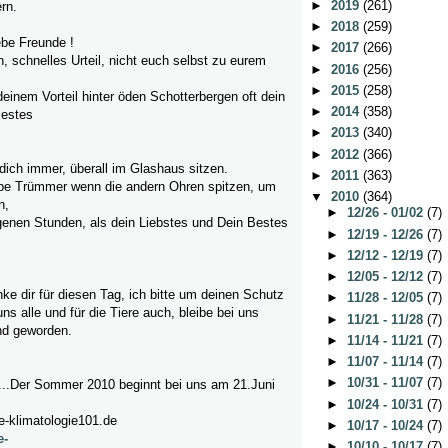
►
2019
(261)
rn.
►
2018
(259)
ebe Freunde !
►
2017
(266)
h, schnelles Urteil, nicht euch selbst zu eurem
►
2016
(256)
►
2015
(258)
inem Vorteil hinter öden Schotterbergen oft dein
►
2014
(358)
Bestes
►
2013
(340)
►
2012
(366)
 dich immer, überall im Glashaus sitzen.
►
2011
(363)
ebe Trümmer wenn die andern Ohren spitzen, um
▼
2010
(364)
n,
►
12/26 - 01/02
(7)
enen Stunden, als dein Liebstes und Dein Bestes
►
12/19 - 12/26
(7)
►
12/12 - 12/19
(7)
►
12/05 - 12/12
(7)
nke dir für diesen Tag, ich bitte um deinen Schutz
►
11/28 - 12/05
(7)
uns alle und für die Tiere auch, bleibe bei uns
►
11/21 - 11/28
(7)
nd geworden.
►
11/14 - 11/21
(7)
►
11/07 - 11/14
(7)
►
10/31 - 11/07
(7)
er Sommer 2010 beginnt bei uns am 21.Juni
►
10/24 - 10/31
(7)
e-klimatologie101.de
►
10/17 - 10/24
(7)
e-
►
10/10 - 10/17
(7)