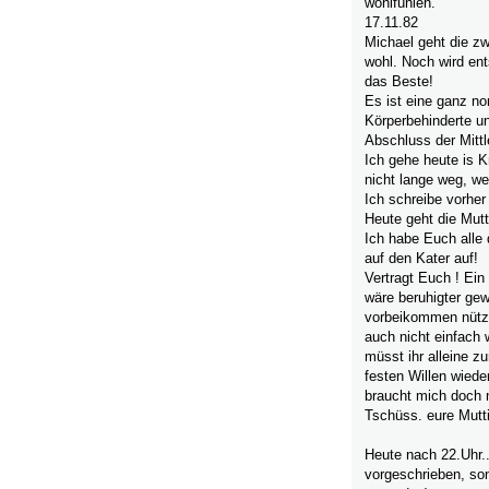
wohlfühlen.
17.11.82
Michael geht die zw
wohl. Noch wird ent
das Beste!
Es ist eine ganz no
Körperbehinderte u
Abschluss der Mittl
Ich gehe heute is K
nicht lange weg, we
Ich schreibe vorher 
Heute geht die Mutt
Ich habe Euch alle d
auf den Kater auf!
Vertragt Euch ! Ein
wäre beruhigter ge
vorbeikommen nützt 
auch nicht einfach 
müsst ihr alleine z
festen Willen wiede
braucht mich doch 
Tschüss. eure Mutti
Heute nach 22.Uhr..
vorgeschrieben, son