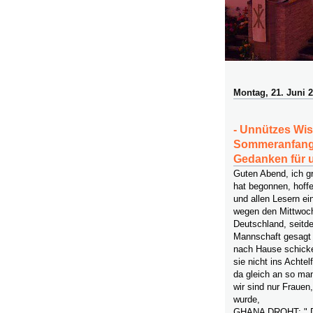
Montag, 21. Juni 
- Unnützes Wis
Sommeranfang..
Gedanken für u
Guten Abend, ich g
hat begonnen, hoff
und allen Lesern ei
wegen den Mittwoch
Deutschland, seitd
Mannschaft gesagt h
nach Hause schicke
sie nicht ins Acht
da gleich an so ma
wir sind nur Frauen
wurde,
GHANA DROHT: "