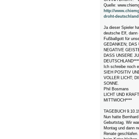
Quelle: www.chiem
http://www.chiemg
droht-deutschland
Ja dieser Spieler ha
deutsche Elf, dann
Fußballgott für u
GEDANKEN; DAS 
NEGATIVE GEISTE
DASS UNSERE JU
DEUTSCHLAND***
Ich schreibe noch e
SIEH POSITIV UN
VOLLER LICHT; 
SONNE.
Phil Bosmans
LICHT UND KRAF
MITTWOCH****
TAGEBUCH 9.10.1
Nun hatte Bernhard
Geburtstag. Wir war
Montag und dann n
Renate geschlafen.