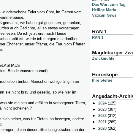
Das Wort zum Tag
Heilige Maria
ne wunderschöne Feier vom Chor, im Garten vom
Vatican News
 Sommerpause.
aß gemacht, wir haben gut gegessen, getrunken,
rden auch Gedichte, all so etwas vorgetragen,
RAN 1
verlesen. Da ich jetzt erst nach Hause
RAN 1
chon spät ist, werde ich morgen mal darüber
er Chorleiter, unser Pfarrer, die Frau vom Pfarrer
e.
Magdeburger Zw
Zwickmühle
 GLASHAUS
 dem Bundeshausrestaurant)
Horoskope
Ihre Sterne
rscheiben trinken Menschen wohlgefällig ihren
nn sie nicht brav und gesellig, so wie hier im
Angedacht-Archi
was sie meinen und erfüllen in verborgenen Taten,
►
2024
(125)
l nicht scheinen ?
►
2023
(307)
►
2022
(312)
n sich selber, was für Tiefen ihn bewegen, andere
►
2021
(269)
r,
►
2020
(262)
n erregen, die in diesen Steinbaugletschern an der