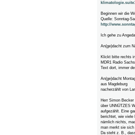
klimatologie.suit
Beginnen wir die W
Quelle: Sonntag-S
http://www.sonnta
Ich gehe zu Angeda
An(ge)dacht zum N
Klickt bitte rechts
MDR1 Radio Sachsen
Text dort, immer de
An(ge)dacht Montag
aus Magdeburg
nacherzählt von La
Herr Simon Becker h
über UNNÜTZES WI
aufgezählt. Eine g
berichtet, wie viel
nämlich nichts, mac
man merkt sie sich
Da steht z. B., da