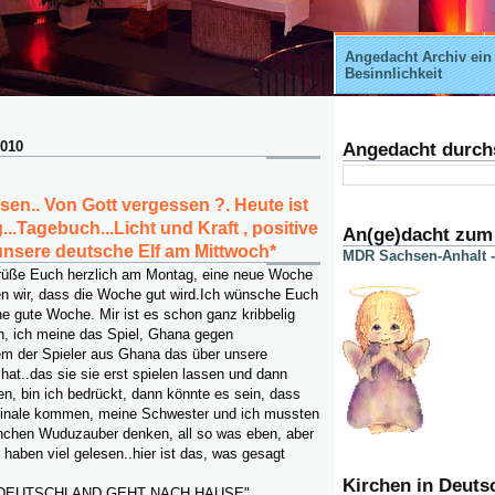
Angedacht Archiv ein
Besinnlichkeit
2010
Angedacht durch
sen.. Von Gott vergessen ?. Heute ist
.Tagebuch...Licht und Kraft , positive
An(ge)dacht zum
nsere deutsche Elf am Mittwoch*
MDR Sachsen-Anhalt -
rüße Euch herzlich am Montag, eine neue Woche
en wir, dass die Woche gut wird.Ich wünsche Euch
ne gute Woche. Mir ist es schon ganz kribbelig
, ich meine das Spiel, Ghana gegen
em der Spieler aus Ghana das über unsere
at..das sie sie erst spielen lassen und dann
n, bin ich bedrückt, dann könnte es sein, dass
elfinale kommen, meine Schwester und ich mussten
nchen Wuduzauber denken, all so was eben, aber
, haben viel gelesen..hier ist das, was gesagt
Kirchen in Deuts
 DEUTSCHLAND GEHT NACH HAUSE",