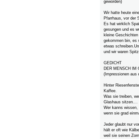
geworden)
Wir hatte heute ei
Pfarrhaus, vor der
Es hat wirklich Sp
gesungen und es wu
kleine Geschichten 
gekommen bin, es s
etwas schreiben.Uns
und wir waren Spitz
GEDICHT
DER MENSCH IM
(Impressionen aus
Hinter Riesenfenste
Kaffee.
Was sie treiben, we
Glashaus sitzen....
Wer kanns wissen, 
wenn sie grad einma
Jeder glaubt nur vo
hält er oft wie Kälbe
weil sie seinen Zor