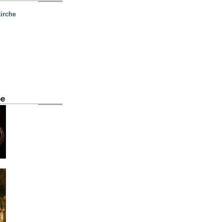
irche
be