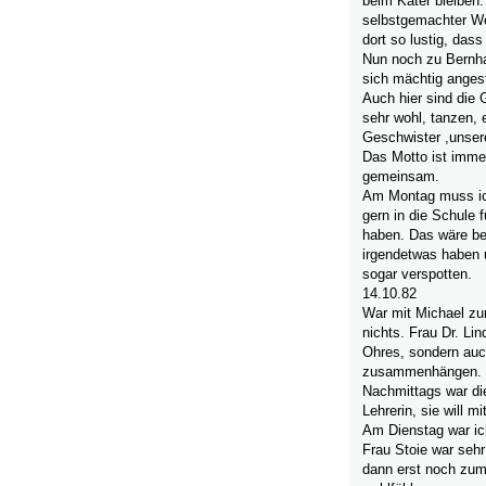
beim Kater bleiben. 
selbstgemachter We
dort so lustig, das
Nun noch zu Bernha
sich mächtig angest
Auch hier sind die 
sehr wohl, tanzen, 
Geschwister ,unsere
Das Motto ist immer
gemeinsam.
Am Montag muss ic
gern in die Schule 
haben. Das wäre bes
irgendetwas haben 
sogar verspotten.
14.10.82
War mit Michael zu
nichts. Frau Dr. Li
Ohres, sondern auc
zusammenhängen.
Nachmittags war die
Lehrerin, sie will m
Am Dienstag war ich
Frau Stoie war seh
dann erst noch zum 