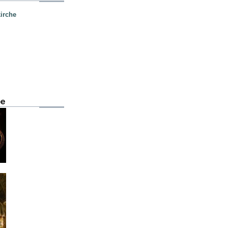
irche
be