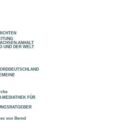
RICHTEN
EITUNG
SACHSEN-ANHALT
D UND DER WELT
NORDDEUTSCHLAND
EMEINE
rche
 BR-MEDIATHEK FÜR
HUNGSRATGEBER
ues von Bernd