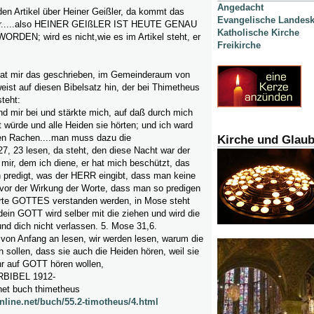
Angedacht
 den Artikel über Heiner Geißler, da kommt das
Evangelische Landesk
or.....also HEINER GEIßLER IST HEUTE GENAU
Katholische Kirche
DEN; wird es nicht,wie es im Artikel steht, er
Freikirche
hat mir das geschrieben, im Gemeinderaum von
weist auf diesen Bibelsatz hin, der bei Thimetheus
steht:
d mir bei und stärkte mich, auf daß durch mich
gt würde und alle Heiden sie hörten; und ich ward
en Rachen....man muss dazu die
Kirche und Glau
7, 23 lesen, da steht, den diese Nacht war der
ir, dem ich diene, er hat mich beschützt, das
 predigt, was der HERR eingibt, dass man keine
or der Wirkung der Worte, dass man so predigen
rte GOTTES verstanden werden, in Mose steht
ein GOTT wird selber mit die ziehen und wird die
nd dich nicht verlassen. 5. Mose 31,6.
von Anfang an lesen, wir werden lesen, warum die
n sollen, dass sie auch die Heiden hören, weil sie
hr auf GOTT hören wollen,
RBIBEL 1912-
.net buch thimetheus
nline.net/buch/55.2-timotheus/4.html