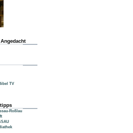
u Angedacht
ibel TV
tipps
essau-Roßlau
ft
SSAU
diathek