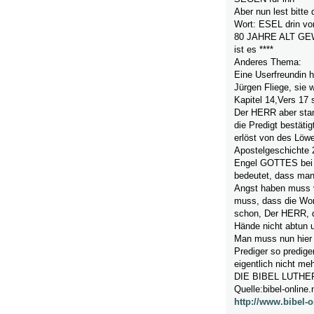
Aber nun lest bitte
Wort: ESEL drin v
80 JAHRE ALT GEWOR
ist es ****
Anderes Thema:
Eine Userfreundin 
Jürgen Fliege, sie 
Kapitel 14,Vers 17 
Der HERR aber stan
die Predigt bestäti
erlöst von des Löw
Apostelgeschichte 2
Engel GOTTES bei m
bedeutet, dass man
Angst haben muss v
muss, dass die Wo
schon, Der HERR, d
Hände nicht abtun u
Man muss nun hier 
Prediger so predige
eigentlich nicht me
DIE BIBEL LUTHE
Quelle:bibel-online
http://www.bibel-o