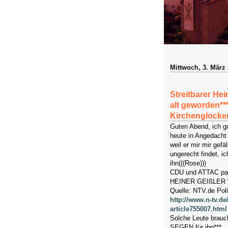
Mittwoch, 3. März
Streitbarer Hei
alt geworden**
Kirchenglocken
Guten Abend, ich g
heute in Angedacht 
weil er mir mir gefä
ungerecht findet, i
ihn(((Rose)))
CDU und ATTAC pass
HEINER GEIßLER 
Quelle: NTV.de Poli
http://www.n-tv.de
article755007.html
Solche Leute brauc
SEGEN für ihn***