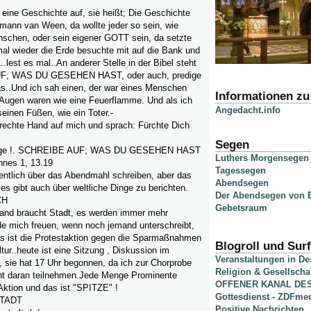
 eine Geschichte auf, sie heißt; Die Geschichte
ann van Ween, da wollte jeder so sein, wie
chen, oder sein eigener GOTT sein, da setzte
al wieder die Erde besuchte mit auf die Bank und
est es mal..An anderer Stelle in der Bibel steht
F; WAS DU GESEHEN HAST, oder auch, predige
as..Und ich sah einen, der war eines Menschen
Informationen z
 Augen waren wie eine Feuerflamme. Und als ich
Angedacht.info
 seinen Füßen, wie ein Toter.-
 rechte Hand auf mich und sprach: Fürchte Dich
Segen
ndige !. SCHREIBE AUF; WAS DU GESEHEN HAST
Luthers Morgensegen
nnes 1, 13.19
Tagessegen
gentlich über das Abendmahl schreiben, aber das
Abendsegen
s gibt auch über weltliche Dinge zu berichten.
Der Abendsegen von B
CH
Gebetsraum
 Land braucht Stadt, es werden immer mehr
de mich freuen, wenn noch jemand unterschreibt,
das ist die Protestaktion gegen die Sparmaßnahmen
Blogroll und Surf
tur..heute ist eine Sitzung , Diskussion im
Veranstaltungen in D
 sie hat 17 Uhr begonnen, da ich zur Chorprobe
Religion & Gesellscha
ht daran teilnehmen.Jede Menge Prominente
OFFENER KANAL DE
Aktion und das ist "SPITZE" !
Gottesdienst - ZDFme
TADT
Positive Nachrichten