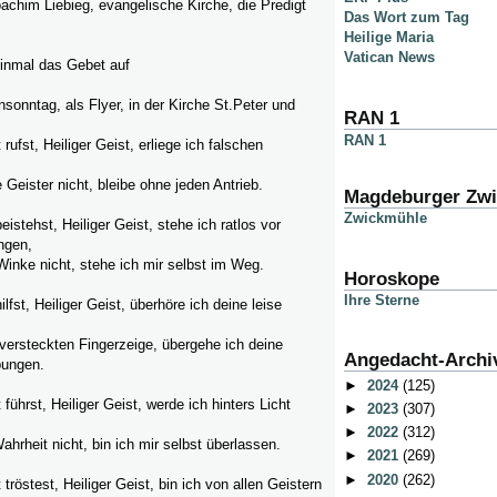
achim Liebieg, evangelische Kirche, die Predigt
Das Wort zum Tag
Heilige Maria
Vatican News
einmal das Gebet auf
onntag, als Flyer, in der Kirche St.Peter und
RAN 1
RAN 1
ufst, Heiliger Geist, erliege ich falschen
 Geister nicht, bleibe ohne jeden Antrieb.
Magdeburger Zw
Zwickmühle
istehst, Heiliger Geist, stehe ich ratlos vor
ngen,
Winke nicht, stehe ich mir selbst im Weg.
Horoskope
Ihre Sterne
lfst, Heiliger Geist, überhöre ich deine leise
versteckten Fingerzeige, übergehe ich deine
Angedacht-Archi
ungen.
►
2024
(125)
ührst, Heiliger Geist, werde ich hinters Licht
►
2023
(307)
►
2022
(312)
ahrheit nicht, bin ich mir selbst überlassen.
►
2021
(269)
►
2020
(262)
röstest, Heiliger Geist, bin ich von allen Geistern