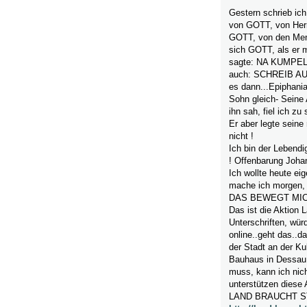
Gestern schrieb ich
von GOTT, von Herm
GOTT, von den Mens
sich GOTT, als er m
sagte: NA KUMPEL..l
auch: SCHREIB AU
es dann...Epiphani
Sohn gleich- Seine
ihn sah, fiel ich zu
Er aber legte seine
nicht !
Ich bin der Lebe
! Offenbarung Joha
Ich wollte heute ei
mache ich morgen, e
DAS BEWEGT MI
Das ist die Aktion
Unterschriften, wür
online..geht das..
der Stadt an der Kul
Bauhaus in Dessau,
muss, kann ich nic
unterstützen diese 
LAND BRAUCHT S