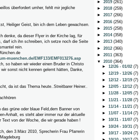
►
2019
(261)
heillos überfordert umher, fehlt mir jegliche
►
2018
(259)
►
2017
(266)
►
2016
(256)
st, Heiliger Geist, bin ich dem Leben gewachsen.
►
2015
(258)
►
2014
(358)
h denke, da dieser Flyer in der Kirche lag, für
, darf ich ihn schreiben, ich setze noch die Seite
►
2013
(340)
smantel rein.
►
2012
(366)
 München.de
►
2011
(363)
stum-muenchen.de/EMF133/EMF013276.asp
▼
2010
(364)
ch, so haben wir wieder einen Bruder in Christo
►
12/26 - 01/02
(7)
 wir sonst nicht kennen gelernt hätten, Danke,
►
12/19 - 12/26
(7)
►
12/12 - 12/19
(7)
ht, da ist das Thema heute..Streitbarer Heiner..
►
12/05 - 12/12
(7)
►
11/28 - 12/05
(7)
achhören
►
11/21 - 11/28
(7)
►
11/14 - 11/21
(7)
 in das grüne oder blaue Feld,dem Banner von
►
11/07 - 11/14
(7)
-Anhalt, es steht aber immer nur der aktuelle
►
10/31 - 11/07
(7)
r Text von der Woche, die wir gerade haben !
►
10/24 - 10/31
(7)
h, den 3.März 2010, Sprecherin Frau Pfarrerin
►
10/17 - 10/24
(7)
s Magdeburg
►
10/10 - 10/17
(7)