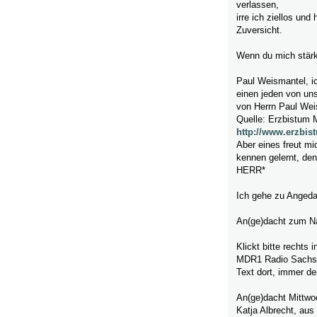
verlassen,
irre ich ziellos und 
Zuversicht.
Wenn du mich stärk
Paul Weismantel, ic
einen jeden von uns
von Herrn Paul Wei
Quelle: Erzbistum
http://www.erzbi
Aber eines freut mi
kennen gelernt, den
HERR*
Ich gehe zu Angedac
An(ge)dacht zum N
Klickt bitte rechts
MDR1 Radio Sachsen
Text dort, immer de
An(ge)dacht Mittwoc
Katja Albrecht, au