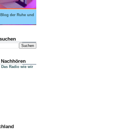
 Blog der Ruhe und
suchen
 Nachhören
 Das Radio wie wir
chland