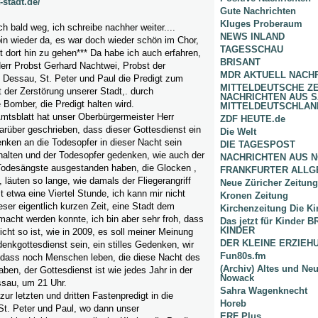
-stadt.de/
Gute Nachrichten
Kluges Proberaum
ch bald weg, ich schreibe nachher weiter....
NEWS INLAND
bin wieder da, es war doch wieder schön im Chor,
TAGESSCHAU
t dort hin zu gehen*** Da habe ich auch erfahren,
BRISANT
err Probst Gerhard Nachtwei, Probst der
MDR AKTUELL NACH
 Dessau, St. Peter und Paul die Predigt zum
MITTELDEUTSCHE Z
der Zerstörung unserer Stadt,. durch
NACHRICHTEN AUS 
Bomber, die Predigt halten wird.
MITTELDEUTSCHLAN
Amtsblatt hat unser Oberbürgermeister Herr
ZDF HEUTE.de
rüber geschrieben, dass dieser Gottesdienst ein
Die Welt
en an die Todesopfer in dieser Nacht sein
DIE TAGESPOST
ehalten und der Todesopfer gedenken, wie auch der
NACHRICHTEN AUS 
Todesängste ausgestanden haben, die Glocken ,
FRANKFURTER ALLG
, läuten so lange, wie damals der Fliegerangriff
Neue Züricher Zeitung
t etwa eine Viertel Stunde, ich kann mir nicht
Kronen Zeitung
ieser eigentlich kurzen Zeit, eine Stadt dem
Kirchenzeitung Die Ki
acht werden konnte, ich bin aber sehr froh, dass
Das jetzt für Kinder
KINDER
icht so ist, wie in 2009, es soll meiner Meinung
DER KLEINE ERZIE
nkgottesdienst sein, ein stilles Gedenken, wir
Fun80s.fm
dass noch Menschen leben, die diese Nacht des
(Archiv) Altes und Ne
aben, der Gottesdienst ist wie jedes Jahr in der
Nowack
ssau, um 21 Uhr.
Sahra Wagenknecht
ur letzten und dritten Fastenpredigt in die
Horeb
St. Peter und Paul, wo dann unser
ERF Plus