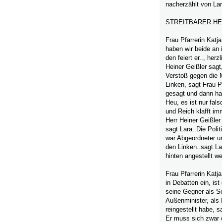
nacherzählt von La
STREITBARER HE
Frau Pfarrerin Katja
haben wir beide an 
den feiert er.., her
Heiner Geißler sagt
Verstoß gegen die 
Linken, sagt Frau Pf
gesagt und dann hat
Heu, es ist nur fals
und Reich klafft im
Herr Heiner Geißler 
sagt Lara..Die Poli
war Abgeordneter un
den Linken..sagt La
hinten angestellt we
Frau Pfarrerin Katja
in Debatten ein, ist
seine Gegner als S
Außenminister, als 
reingestellt habe, s
Er muss sich zwar ö