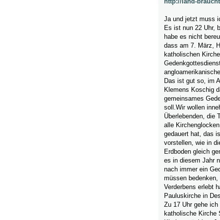
http://land-braucht
Ja und jetzt muss i
Es ist nun 22 Uhr, 
habe es nicht bereu
dass am 7. März, H
katholischen Kirche
Gedenkgottesdienst 
angloamerikanische 
Das ist gut so, im 
Klemens Koschig da
gemeinsames Gedenk
soll.Wir wollen inn
Überlebenden, die 
alle Kirchenglocken
gedauert hat, das is
vorstellen, wie in d
Erdboden gleich gem
es in diesem Jahr n
nach immer ein Gede
müssen bedenken, 
Verderbens erlebt h
Pauluskirche in De
Zu 17 Uhr gehe ich z
katholische Kirche 