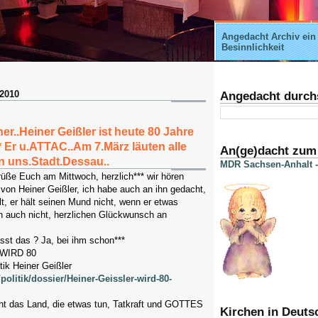
Angedacht Archiv ein
Besinnlichkeit
 2010
Angedacht durch
ner..Heiner Geißler ist heute 80 Jahre
* Er u.ATTAC..Am 7.März läuten alle
An(ge)dacht zum
 uns.Stadt.Dessau..
MDR Sachsen-Anhalt -
rüße Euch am Mittwoch, herzlich*** wir hören
von Heiner Geißler, ich habe auch an ihn gedacht,
llt, er hält seinen Mund nicht, wenn er etwas
ch auch nicht, herzlichen Glückwunsch an
t das ? Ja, bei ihm schon***
WIRD 80
tik Heiner Geißler
/politik/dossier/Heiner-Geissler-wird-80-
ht das Land, die etwas tun, Tatkraft und GOTTES
Kirchen in Deuts