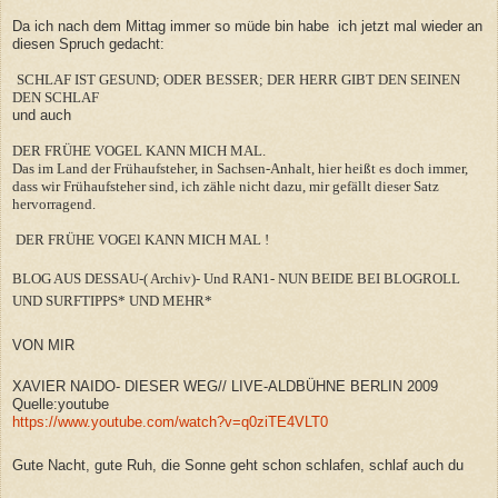
Da ich nach dem Mittag immer so müde bin habe ich jetzt mal wieder an
diesen Spruch gedacht:
SCHLAF IST GESUND; ODER BESSER; DER HERR GIBT DEN SEINEN
DEN SCHLAF
und auch
DER FRÜHE VOGEL KANN MICH MAL.
Das im Land der Frühaufsteher, in Sachsen-Anhalt, hier heißt es doch immer,
dass wir Frühaufsteher sind, ich zähle nicht dazu, mir gefällt dieser Satz
hervorragend.
DER FRÜHE VOGEl KANN MICH MAL !
BLOG AUS DESSAU-( Archiv)- Und RAN1- NUN BEIDE BEI BLOGROLL
UND SURFTIPPS*
UND MEHR*
VON MIR
XAVIER NAIDO- DIESER WEG// LIVE-ALDBÜHNE BERLIN 2009
Quelle:youtube
https://www.youtube.com/watch?v=q0ziTE4VLT0
Gute Nacht, gute Ruh, die Sonne geht schon schlafen, schlaf auch du