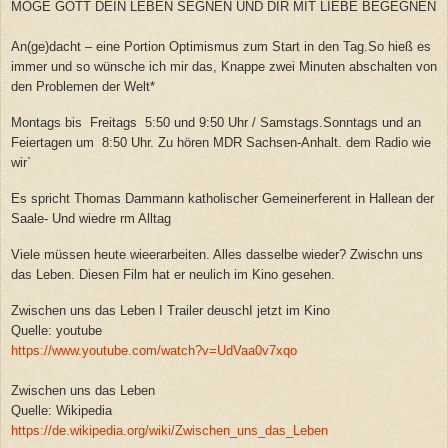
MÖGE GOTT DEIN LEBEN SEGNEN UND DIR MIT LIEBE BEGEGNEN
An(ge)dacht – eine Portion Optimismus zum Start in den Tag.So hieß es
immer und so wünsche ich mir das, Knappe zwei Minuten abschalten von
den Problemen der Welt*
Montags bis Freitags 5:50 und 9:50 Uhr / Samstags.Sonntags und an
Feiertagen um 8:50 Uhr. Zu hören MDR Sachsen-Anhalt. dem Radio wie
wir`
Es spricht Thomas Dammann katholischer Gemeinerferent in Hallean der
Saale- Und wiedre rm Alltag
Viele müssen heute wieerarbeiten. Alles dasselbe wieder? Zwischn uns
das Leben. Diesen Film hat er neulich im Kino gesehen.
Zwischen uns das Leben I Trailer deuschI jetzt im Kino
Quelle: youtube
https://www.youtube.com/watch?v=UdVaa0v7xqo
Zwischen uns das Leben
Quelle: Wikipedia
https://de.wikipedia.org/wiki/Zwischen_uns_das_Leben