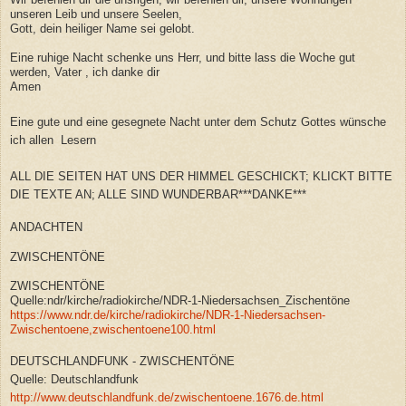
unseren Leib und unsere Seelen,
Gott, dein heiliger Name sei gelobt.
Eine ruhige Nacht schenke uns Herr, und bitte lass die Woche gut
werden, Vater , ich danke dir
Amen
Eine gute und eine gesegnete Nacht unter dem Schutz Gottes wünsche
ich allen Lesern
ALL DIE SEITEN HAT UNS DER HIMMEL GESCHICKT; KLICKT BITTE
DIE TEXTE AN; ALLE SIND WUNDERBAR***DANKE***
ANDACHTEN
ZWISCHENTÖNE
ZWISCHENTÖNE
Quelle:ndr/kirche/radiokirche/NDR-1-Niedersachsen_Zischentöne
https://www.ndr.de/kirche/radiokirche/NDR-1-Niedersachsen-
Zwischentoene,zwischentoene100.html
DEUTSCHLANDFUNK - ZWISCHENTÖNE
Quelle: Deutschlandfunk
http://www.deutschlandfunk.de/zwischentoene.1676.de.html