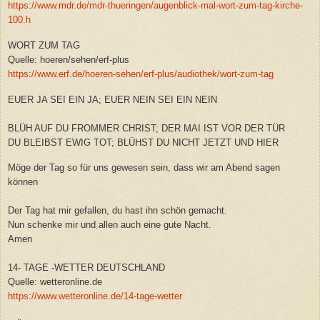
https://www.mdr.de/mdr-thueringen/augenblick-mal-wort-zum-tag-kirche-
100.h
WORT ZUM TAG
Quelle: hoeren/sehen/erf-plus
https://www.erf.de/hoeren-sehen/erf-plus/audiothek/wort-zum-tag
EUER JA SEI EIN JA; EUER NEIN SEI EIN NEIN
BLÜH AUF DU FROMMER CHRIST; DER MAI IST VOR DER TÜR
DU BLEIBST EWIG TOT; BLÜHST DU NICHT JETZT UND HIER
Möge der Tag so für uns gewesen sein, dass wir am Abend sagen
können
Der Tag hat mir gefallen, du hast ihn schön gemacht.
Nun schenke mir und allen auch eine gute Nacht.
Amen
14- TAGE -WETTER DEUTSCHLAND
Quelle: wetteronline.de
https://www.wetteronline.de/14-tage-wetter