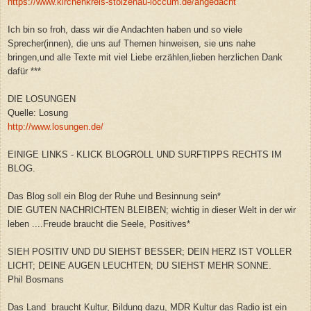
https://www.kirchenkreis-stolzenau-loccum.de/angedacht
Ich bin so froh, dass wir die Andachten haben und so viele
Sprecher(innen), die uns auf Themen hinweisen, sie uns nahe
bringen,und alle Texte mit viel Liebe erzählen,lieben herzlichen Dank
dafür ***
DIE LOSUNGEN
Quelle: Losung
http://www.losungen.de/
EINIGE LINKS - KLICK BLOGROLL UND SURFTIPPS RECHTS IM
BLOG.
Das Blog soll ein Blog der Ruhe und Besinnung sein*
DIE GUTEN NACHRICHTEN BLEIBEN; wichtig in dieser Welt in der wir
leben ....Freude braucht die Seele, Positives*
SIEH POSITIV UND DU SIEHST BESSER; DEIN HERZ IST VOLLER
LICHT; DEINE AUGEN LEUCHTEN; DU SIEHST MEHR SONNE.
Phil Bosmans
Das Land braucht Kultur, Bildung dazu, MDR Kultur das Radio ist ein