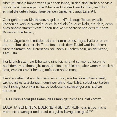
Aber im Prinzip haben wir es ja schon lange, in der Bibel stehen so viele
nützliche Anweisungen, die Bibel steckt voller Geschichten, lest doch
einmal die guten Ratschläge bei den Sprüchen, sagt Lara, AT.
Oder geht in das Matthäusevangelium, NT, da sagt Jesus, wir alle
können es wohl auswendig, euer Ja sei ein Ja, euer Nein, ein Nein, denn
alles andere stammt vom Bösen und wer möchte schon gern mit dem
Bösen zu tun haben,
Luther ärgerte sich mit dem Satan herum, eines Tages hatte er es so
satt mit ihm, dass er ein Tintenfass nach dem Teufel warf in seinem
Arbeitszimmer, der Tintenfleck soll noch zu sehen sein, an der Wand,
sagt Lara.
Her Erbrich sagt, die Bibeltexte sind leicht, sind schwer zu lesen, je
nachdem, manchmal gibt man auf, lässt es bleiben, aber wenn man nicht
liest, wird das nicht besser, anfangen sollte man,
Ein Zie ldabei haben, dann wird es schon, wie bei einem Navi-Gerät,
wichtig ist es anzufangen, denn wer ohne Navi fährt, selbst die Karten
nicht richtig lesen kann, hat es bedeutend schwieriger ans Ziel zu
kommen,
Ja es kann sogar passieren, dass man gar nicht ans Ziel kommt..
EUER JA SEI EIN JA; EUER NEIN SEI EIN NEIN, das ist es, nicht
mehr, nicht weniger und es ist ein gutes Navigationsgerät***