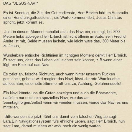
DAS "JESUS-NAVI"
Es ist Sonntag, die Zeit der Gottesdienste, Herr Erbrich hört im Autoradio
einen Rundfunkgottesdienst , die Worte kommen dort, Jesus Christus
spricht, jetzt kommt es,
Just in diesem Moment schaltet sich das Navi ein, es sagt, bei 300
Metern links abbiegen.Herr Erbrich ist nicht alleine im Auto, sein Freund
Andre ist mit, Beide müssen lächeln, wie leicht wäre das, 300 Meter bis
zu Jesus,
Wunderbare ehtische Richtlinien im richtigen Moment denkt Herr Erbrich.
Er sagt uns, dass das Leben viel leichter sein könnte, z.B.wenn einer
lügt, ein Blick auf das Navi
Es zeigt an, falsche Richtung, auch wenn hinter unserem Rücken
gestichelt, gehetzt wird reagiert das Navi, lässt die rote Warnleuchte
aufleuchten, eine nette Stimme ruft uns zu, Achtung, Gefahrenquelle!
Ein Navi könnte uns die Guten anzeigen und auch die Bösewichte,
natürlich nur solch ein spezielles Navi, wie das am
Sonntagmorgen.Selbst wenn wir wenden müssen, würde das Navi es uns
mitteilen,
Bitte wenden sie jetzt, führt uns damit vom falschen Weg ab sagt
Lara.Ein Navigationssystem fürs ehrliche Leben, sagt Herr Erbrich, nun
sagt Lara, darauf müssen wir wohl noch ein wenig warten.