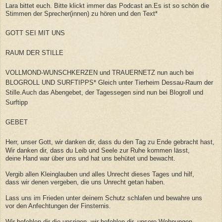
Lara bittet euch. Bitte klickt immer das Podcast an.Es ist so schön die
Stimmen der Sprecher(innen) zu hören und den Text*
GOTT SEI MIT UNS
RAUM DER STILLE
VOLLMOND-WUNSCHKERZEN und TRAUERNETZ nun auch bei
BLOGROLL UND SURFTIPPS* Gleich unter Tierheim Dessau-Raum der
Stille.Auch das Abengebet, der Tagessegen sind nun bei Blogroll und
Surftipp
GEBET
Herr, unser Gott, wir danken dir, dass du den Tag zu Ende gebracht hast,
Wir danken dir, dass du Leib und Seele zur Ruhe kommen lässt,
deine Hand war über uns und hat uns behütet und bewacht.
Vergib allen Kleinglauben und alles Unrecht dieses Tages und hilf,
dass wir denen vergeben, die uns Unrecht getan haben.
Lass uns im Frieden unter deinem Schutz schlafen und bewahre uns
vor den Anfechtungen der Finsternis.
Wir befehlen dir die unsrigen, wir befehlen dir, unsere Wohnungen