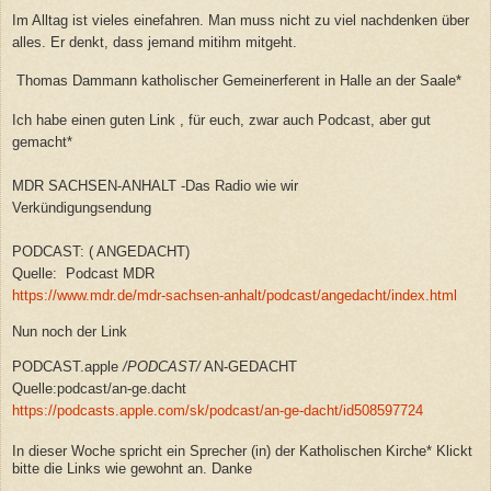
Im Alltag ist vieles einefahren. Man muss nicht zu viel nachdenken über
alles. Er denkt, dass jemand mitihm mitgeht.
Thomas Dammann katholischer Gemeinerferent in Halle an der Saale*
Ich habe einen guten Link , für euch, zwar auch Podcast, aber gut
gemacht*
MDR SACHSEN-ANHALT -Das Radio wie wir
Verkündigungsendung
PODCAST: ( ANGEDACHT)
Quelle: Podcast MDR
https://www.mdr.de/mdr-sachsen-anhalt/podcast/angedacht/index.html
Nun noch der Link
PODCAST.apple
/
PODCAST
/
AN-GEDACHT
Quelle:podcast/an-ge.dacht
https://podcasts.apple.com/sk/podcast/an-ge-dacht/id508597724
In dieser Woche spricht ein Sprecher (in) der Katholischen Kirche* Klickt
bitte die Links wie gewohnt an. Danke