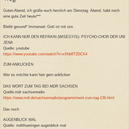
Guten Abend, ich grüße euch herzlich am Dienstag Abend, habt noch
eine gute Zeit heute***
Bleibt gesund* Immanuel- Gott ist mit uns
ICH KANN NUR DEN REFRAIN (WISEGYIS)- PSYCHO-CHOR DER UNI
JENA
Quelle:.youtube
https://www.youtube.com/watch?v=xXhb8T2DCX4
ZUM ANKLICKEN
Wer es möchte kann hier gern anklicken
DAS WORT ZUM TAG BEI MDR SACHSEN
Quelle:mdr sachsenradio
https://www.mdr.de/sachsenradio/programm/wort-zum-tag-136.html
Das noch
AUGENBLICK MAL
Quelle: mdrthueringen augenblick mal