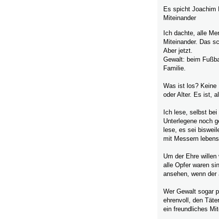
Es spicht Joachim 
Miteinander
Ich dachte, alle M
Miteinander. Das sc
Aber jetzt.
Gewalt: beim Fußbal
Familie.
Was ist los? Keine
oder Alter. Es ist,
Ich lese, selbst be
Unterlegene noch ge
lese, es sei
bisweil
mit Messern lebensg
Um der Ehre willen
alle Opfer waren si
ansehen, wenn der 
Wer Gewalt sogar pol
ehrenvoll, den Täte
ein freundliches Mi