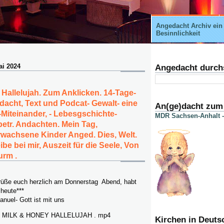
Angedacht Archiv ein
Besinnlichkeit
ai 2024
Angedacht durch
 Hallelujah. Zum Anklicken. 14-Tage-
dacht, Text und Podcat- Gewalt- eine
An(ge)dacht zum
-Miteinander, - Lebesgschichte-
MDR Sachsen-Anhalt -
tr. Andachten. Mein Tag,
wachsene Kinder Anged. Dies, Welt.
eibe bei mir, Auszeit für die Seele, Von
urm .
rüße euch herzlich am Donnerstag Abend, habt
 heute***
nuel- Gott ist mit uns
 MILK & HONEY HALLELUJAH . mp4
Kirchen in Deuts