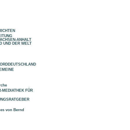
RICHTEN
EITUNG
SACHSEN-ANHALT
D UND DER WELT
NORDDEUTSCHLAND
EMEINE
rche
 BR-MEDIATHEK FÜR
HUNGSRATGEBER
ues von Bernd