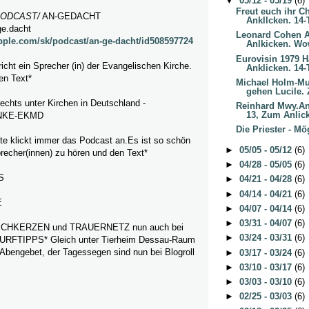
▼
05/12 - 05/19
(6)
Freut euch ihr C
ODCAST
/
AN-GEDACHT
Ankllcken. 14-T
ge.dacht
Leonard Cohen 
apple.com/sk/podcast/an-ge-dacht/id508597724
Anlkicken. Wow
Eurovisin 1979 H
icht ein Sprecher (in) der Evangelischen Kirche.
Anklicken. 14-T
en Text*
Michael Holm-Mus
gehen Lucile. Z
 rechts unter Kirchen in Deutschland -
Reinhard Mwy.A
13, Zum Anlick
NKE-EKMD
Die Priester - Mö
itte klickt immer das Podcast an.Es ist so schön
►
05/05 - 05/12
(6)
recher(innen) zu hören und den Text*
►
04/28 - 05/05
(6)
S
►
04/21 - 04/28
(6)
►
04/14 - 04/21
(6)
E
►
04/07 - 04/14
(6)
►
03/31 - 04/07
(6)
HKERZEN und TRAUERNETZ nun auch bei
►
03/24 - 03/31
(6)
FTIPPS* Gleich unter Tierheim Dessau-Raum
 Abengebet, der Tagessegen sind nun bei Blogroll
►
03/17 - 03/24
(6)
►
03/10 - 03/17
(6)
►
03/03 - 03/10
(6)
►
02/25 - 03/03
(6)