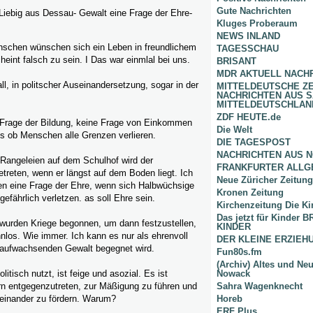
Gute Nachrichten
Liebig aus Dessau- Gewalt eine Frage der Ehre-
Kluges Proberaum
NEWS INLAND
enschen wünschen sich ein Leben in freundlichem
TAGESSCHAU
heint falsch zu sein. I Das war einmlal bei uns.
BRISANT
MDR AKTUELL NACH
l, in politscher Auseinandersetzung, sogar in der
MITTELDEUTSCHE Z
NACHRICHTEN AUS 
MITTELDEUTSCHLAN
ZDF HEUTE.de
 Frage der Bildung, keine Frage von Einkommen
Die Welt
 als ob Menschen alle Grenzen verlieren.
DIE TAGESPOST
NACHRICHTEN AUS 
i Rangeleien auf dem Schulhof wird der
FRANKFURTER ALLG
treten, wenn er längst auf dem Boden liegt. Ich
Neue Züricher Zeitung
en eine Frage der Ehre, wenn sich Halbwüchsige
Kronen Zeitung
efährlich verletzen. as soll Ehre sein.
Kirchenzeitung Die Ki
Das jetzt für Kinder
 wurden Kriege begonnen, um dann festzustellen,
KINDER
nnlos. Wie immer. Ich kann es nur als ehrenvoll
DER KLEINE ERZIE
aufwachsenden Gewalt begegnet wird.
Fun80s.fm
(Archiv) Altes und Ne
itisch nutzt, ist feige und asozial. Es ist
Nowack
rn entgegenzutreten, zur Mäßigung zu führen und
Sahra Wagenknecht
teinander zu fördern. Warum?
Horeb
ERF Plus