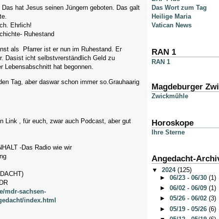
: Das hat Jesus seinen Jüngern geboten. Das galt
Das Wort zum Tag
te.
Heilige Maria
ch. Ehrlich!
Vatican News
hichte- Ruhestand
st als Pfarrer ist er nun im Ruhestand. Er
RAN 1
 Dasist icht selbstvrerständlich Geld zu
RAN 1
r Lebensabschnitt hat begonnen.
jeden Tag, aber daswar schon immer so.Grauhaarig
Magdeburger Zw
Zwickmühle
n Link , für euch, zwar auch Podcast, aber gut
Horoskope
Ihre Sterne
LT -Das Radio wie wir
ng
Angedacht-Archi
▼
2024
(125)
EDACHT)
►
06/23 - 06/30
(1)
MDR
►
06/02 - 06/09
(1)
de/mdr-sachsen-
►
05/26 - 06/02
(3)
gedacht/index.html
►
05/19 - 05/26
(6)