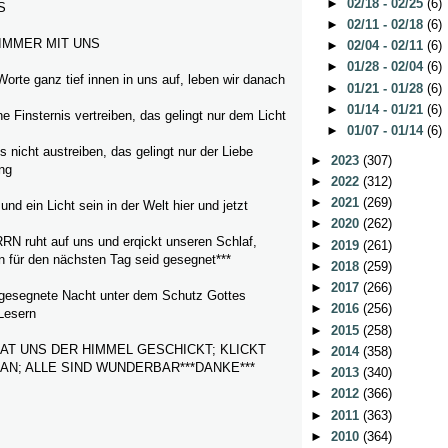
►
02/18 - 02/25
(6)
S
►
02/11 - 02/18
(6)
 IMMER MIT UNS
►
02/04 - 02/11
(6)
►
01/28 - 02/04
(6)
Worte ganz tief innen in uns auf, leben wir danach
►
01/21 - 01/28
(6)
►
01/14 - 01/21
(6)
ne Finsternis vertreiben, das gelingt nur dem Licht
►
01/07 - 01/14
(6)
nicht austreiben, das gelingt nur der Liebe
►
2023
(307)
ing
►
2022
(312)
►
2021
(269)
und ein Licht sein in der Welt hier und jetzt
►
2020
(262)
N ruht auf uns und erqickt unseren Schlaf,
►
2019
(261)
n für den nächsten Tag seid gesegnet***
►
2018
(259)
►
2017
(266)
 gesegnete Nacht unter dem Schutz Gottes
►
2016
(256)
Lesern
►
2015
(258)
HAT UNS DER HIMMEL GESCHICKT; KLICKT
►
2014
(358)
 AN; ALLE SIND WUNDERBAR***DANKE***
►
2013
(340)
►
2012
(366)
►
2011
(363)
►
2010
(364)