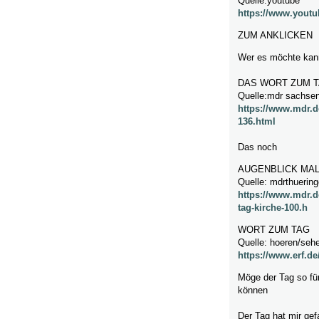
Quelle:youtube
https://www.you
ZUM ANKLICKEN
Wer es möchte kann
DAS WORT ZUM T
Quelle:mdr sachsen
https://www.mdr.
136.html
Das noch
AUGENBLICK MA
Quelle: mdrthuerin
https://www.mdr.d
tag-kirche-100.h
WORT ZUM TAG
Quelle: hoeren/sehe
https://www.erf.d
Möge der Tag so fü
können
Der Tag hat mir gef