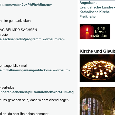
Angedacht
tube.com/watch?v=PhFhvhBmzow
Evangelische Landesk
Katholische Kirche
Freikirche
 hier gern anklicken
AG BEI MDR SACHSEN
radio
de/sachsenradio/programm/wort-zum-tag-
Kirche und Glau
L
gen augenblick mal
e/mdr-thueringen/augenblick-mal-wort-zum-
n/erf-plus
e/hoeren-sehen/erf-plus/audiothek/wort-zum-tag
r uns gewesen sein, dass wir am Abend sagen
allen, du hast ihn schön gemacht.