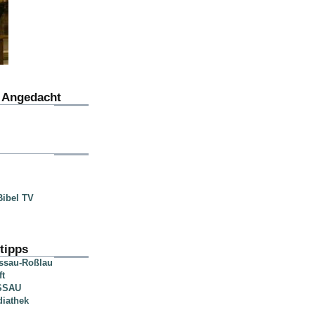
u Angedacht
ibel TV
tipps
essau-Roßlau
ft
SSAU
diathek