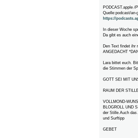
PODCAST.apple
/
P
Quelle:podcast/an-
https://podcasts.
In dieser Woche spr
Da gibt es auch ein
Den Text findet ihr
ANGEDACHT *DA
Lara bittet euch. B
die Stimmen der Sp
GOTT SEI MIT UN
RAUM DER STILL
VOLLMOND-WUNSC
BLOGROLL UND SUR
der Stille.Auch das
und Surftipp
GEBET