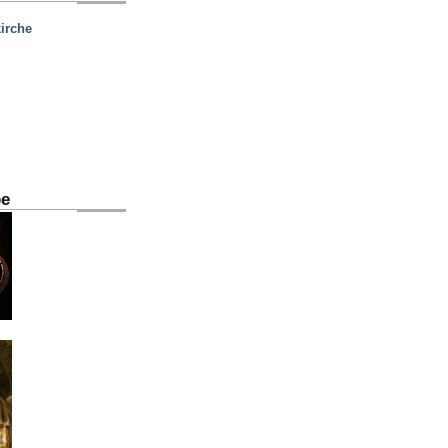
irche
be