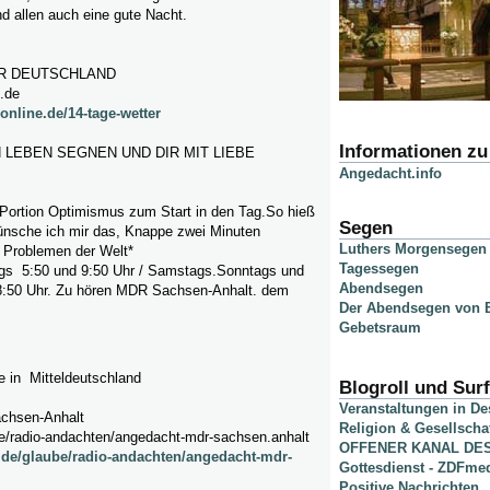
d allen auch eine gute Nacht.
ER DEUTSCHLAND
e.de
online.de/14-tage-wetter
Informationen z
 LEBEN SEGNEN UND DIR MIT LIEBE
Angedacht.info
 Portion Optimismus zum Start in den Tag.So hieß
Segen
nsche ich mir das, Knappe zwei Minuten
Luthers Morgensegen
 Problemen der Welt*
Tagessegen
gs 5:50 und 9:50 Uhr / Samstags.Sonntags und
Abendsegen
8:50 Uhr. Zu hören MDR Sachsen-Anhalt. dem
Der Abendsegen von B
Gebetsraum
e in Mitteldeutschland
Blogroll und Surf
Veranstaltungen in D
chsen-Anhalt
Religion & Gesellscha
e/radio-andachten/angedacht-mdr-sachsen.anhalt
OFFENER KANAL DE
de/glaube/radio-andachten/angedacht-mdr-
Gottesdienst - ZDFme
Positive Nachrichten