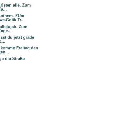
hristen alle. Zum
a...
Anthem. ZUm
e-Gotik Tr...
allelujah. Zum
age-...
st du jetzt grade
...
nkomme Freitag den
en...
ge die Straße