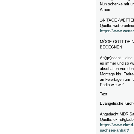
Nun schenke mir un
Amen
14- TAGE -WETT
Quelle: wetteronlin
https://www.wetter
MÖGE GOTT DEIN
BEGEGNEN
An(ge)dacht – eine
es immer und so wü
abschalten von den
Montags bis Freita
an Feiertagen um 
Radio wie wir`
Text
Evangelische Kirch
Angedacht.MDR Sa
Quelle: ekmd/glaub
https://www.ekmd.
sachsen-anhalt/