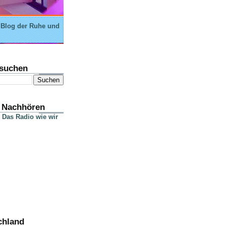
 Blog der Ruhe und
suchen
 Nachhören
 Das Radio wie wir
chland