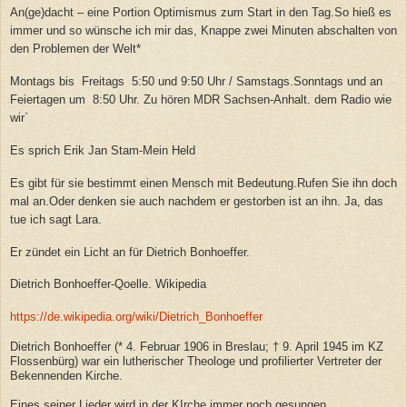
An(ge)dacht – eine Portion Optimismus zum Start in den Tag.So hieß es
immer und so wünsche ich mir das, Knappe zwei Minuten abschalten von
den Problemen der Welt*
Montags bis Freitags 5:50 und 9:50 Uhr / Samstags.Sonntags und an
Feiertagen um 8:50 Uhr. Zu hören MDR Sachsen-Anhalt. dem Radio wie
wir`
Es sprich Erik Jan Stam-Mein Held
Es gibt für sie bestimmt einen Mensch mit Bedeutung.Rufen Sie ihn doch
mal an.Oder denken sie auch nachdem er gestorben ist an ihn. Ja, das
tue ich sagt Lara.
Er zündet ein Licht an für Dietrich Bonhoeffer.
Dietrich Bonhoeffer-Qoelle. Wikipedia
https://de.wikipedia.org/wiki/Dietrich_Bonhoeffer
Dietrich Bonhoeffer (* 4. Februar 1906 in Breslau; † 9. April 1945 im KZ
Flossenbürg) war ein lutherischer Theologe und profilierter Vertreter der
Bekennenden Kirche.
Eines seiner Lieder wird in der KIrche immer noch gesungen