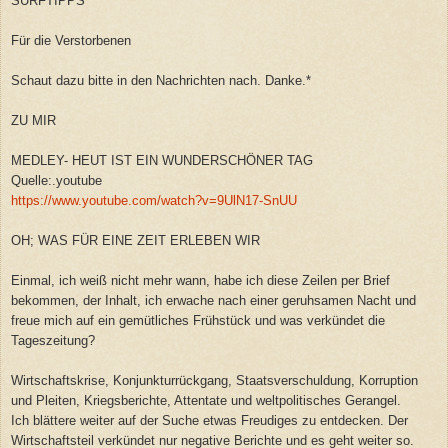
SURFTIPPS
Für die Verstorbenen
Schaut dazu bitte in den Nachrichten nach. Danke.*
ZU MIR
MEDLEY- HEUT IST EIN WUNDERSCHÖNER TAG
Quelle:.youtube
https://www.youtube.com/watch?v=9UlN17-SnUU
OH; WAS FÜR EINE ZEIT ERLEBEN WIR
Einmal, ich weiß nicht mehr wann, habe ich diese Zeilen per Brief
bekommen, der Inhalt, ich erwache nach einer geruhsamen Nacht und
freue mich auf ein gemütliches Frühstück und was verkündet die
Tageszeitung?
Wirtschaftskrise, Konjunkturrückgang, Staatsverschuldung, Korruption
und Pleiten, Kriegsberichte, Attentate und weltpolitisches Gerangel.
Ich blättere weiter auf der Suche etwas Freudiges zu entdecken. Der
Wirtschaftsteil verkündet nur negative Berichte und es geht weiter so.