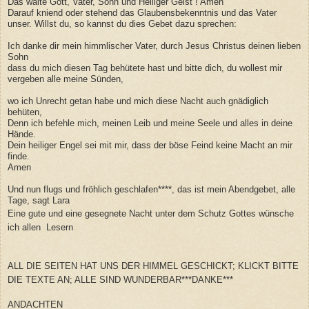
Das walte Gott, Vater, Sohn und Heiliger Geist ! Amen
Darauf kniend oder stehend das Glaubensbekenntnis und das Vater
unser. Willst du, so kannst du dies Gebet dazu sprechen:
Ich danke dir mein himmlischer Vater, durch Jesus Christus deinen lieben
Sohn
dass du mich diesen Tag behütete hast und bitte dich, du wollest mir
vergeben alle meine Sünden,
wo ich Unrecht getan habe und mich diese Nacht auch gnädiglich
behüten,
Denn ich befehle mich, meinen Leib und meine Seele und alles in deine
Hände.
Dein heiliger Engel sei mit mir, dass der böse Feind keine Macht an mir
finde.
Amen
Und nun flugs und fröhlich geschlafen****, das ist mein Abendgebet, alle
Tage, sagt Lara
Eine gute und eine gesegnete Nacht unter dem Schutz Gottes wünsche
ich allen Lesern
ALL DIE SEITEN HAT UNS DER HIMMEL GESCHICKT; KLICKT BITTE
DIE TEXTE AN; ALLE SIND WUNDERBAR***DANKE***
ANDACHTEN