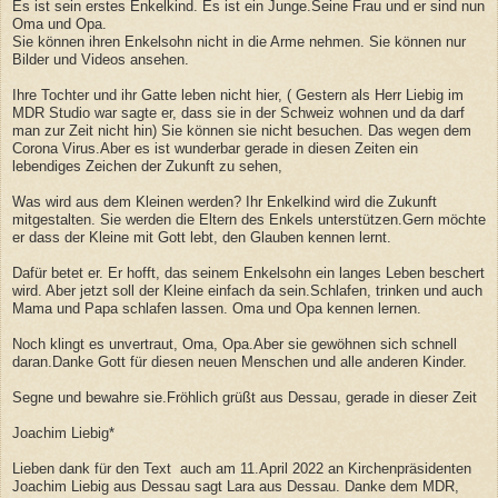
Es ist sein erstes Enkelkind. Es ist ein Junge.Seine Frau und er sind nun
Oma und Opa.
Sie können ihren Enkelsohn nicht in die Arme nehmen. Sie können nur
Bilder und Videos ansehen.
Ihre Tochter und ihr Gatte leben nicht hier, ( Gestern als Herr Liebig im
MDR Studio war sagte er, dass sie in der Schweiz wohnen und da darf
man zur Zeit nicht hin) Sie können sie nicht besuchen. Das wegen dem
Corona Virus.Aber es ist wunderbar gerade in diesen Zeiten ein
lebendiges Zeichen der Zukunft zu sehen,
Was wird aus dem Kleinen werden? Ihr Enkelkind wird die Zukunft
mitgestalten. Sie werden die Eltern des Enkels unterstützen.Gern möchte
er dass der Kleine mit Gott lebt, den Glauben kennen lernt.
Dafür betet er. Er hofft, das seinem Enkelsohn ein langes Leben beschert
wird. Aber jetzt soll der Kleine einfach da sein.Schlafen, trinken und auch
Mama und Papa schlafen lassen. Oma und Opa kennen lernen.
Noch klingt es unvertraut, Oma, Opa.Aber sie gewöhnen sich schnell
daran.Danke Gott für diesen neuen Menschen und alle anderen Kinder.
Segne und bewahre sie.Fröhlich grüßt aus Dessau, gerade in dieser Zeit
Joachim Liebig*
Lieben dank für den Text auch am 11.April 2022 an Kirchenpräsidenten
Joachim Liebig aus Dessau sagt Lara aus Dessau. Danke dem MDR,