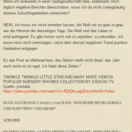
Wenn ich einerseits in einer Spaßgesellschaft lebe, anderseits mich
täglich negative Berichte überschütten, muss ich da nicht zwangsläufig
düstere Zukunftsgedanken entwickeln?
NEIN, ich muss mir nicht einreden lassen, die Welt sei so grau in grau
wie der Himmel der derzeitigen Tage. Die Welt und das Leben si
sind aufregend. Es gibt immer noch viel zu erproben, zu erkunden. Ich
lasse mich nicht entmutigen, setze dem derzeit negativen Trend positive
Gedanken entgegen.
Es war Post an Weihnachten, das Datum steht nicht drauf, das Jahr
auch nicht es ist egal, ich habe diese Zeilen:*
TWINKLE TWINKLE LITTLE STAR AND MANY MOFE VIDEOS
POPULAR NURSERY RHYMES COLLECTION BY CHUCHU TV
Quelle:.youtube
https://www.youtube.com/watch?v=Rj2QkLaaj2E&nohtml5=False
BLOG AUS DESSAU-( Archiv)- Und RAN1- NUN BEIDE BEI BLOGROLL
UND SURFTIPPS*
UND MEHR*
VON MIR