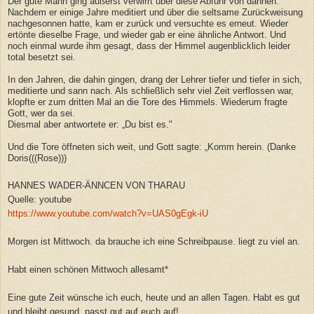
Der gute Mann ging äußerst verwirrt über diese Abfuhr von dannen.
Nachdem er einige Jahre meditiert und über die seltsame Zurückweisung
nachgesonnen hatte, kam er zurück und versuchte es erneut. Wieder
ertönte dieselbe Frage, und wieder gab er eine ähnliche Antwort. Und
noch einmal wurde ihm gesagt, dass der Himmel augenblicklich leider
total besetzt sei.
In den Jahren, die dahin gingen, drang der Lehrer tiefer und tiefer in sich,
meditierte und sann nach. Als schließlich sehr viel Zeit verflossen war,
klopfte er zum dritten Mal an die Tore des Himmels. Wiederum fragte
Gott, wer da sei.
Diesmal aber antwortete er: „Du bist es."
Und die Tore öffneten sich weit, und Gott sagte: „Komm herein. (Danke
Doris(((Rose)))
HANNES WADER-ÄNNCEN VON THARAU
Quelle: youtube
https://www.youtube.com/watch?v=UAS0gEgk-iU
Morgen ist Mittwoch. da brauche ich eine Schreibpause. liegt zu viel an.
Habt einen schönen Mittwoch allesamt*
Eine gute Zeit wünsche ich euch, heute und an allen Tagen. Habt es gut
und bleibt gesund, passt gut auf euch auf!