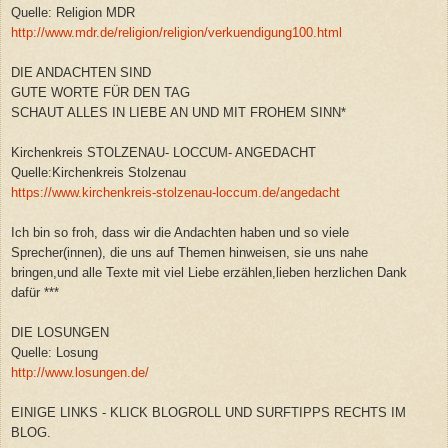
Quelle: Religion MDR
http://www.mdr.de/religion/religion/verkuendigung100.html
DIE ANDACHTEN SIND
GUTE WORTE FÜR DEN TAG
SCHAUT ALLES IN LIEBE AN UND MIT FROHEM SINN*
Kirchenkreis STOLZENAU- LOCCUM- ANGEDACHT
Quelle:Kirchenkreis Stolzenau
https://www.kirchenkreis-stolzenau-loccum.de/angedacht
Ich bin so froh, dass wir die Andachten haben und so viele
Sprecher(innen), die uns auf Themen hinweisen, sie uns nahe
bringen,und alle Texte mit viel Liebe erzählen,lieben herzlichen Dank
dafür ***
DIE LOSUNGEN
Quelle: Losung
http://www.losungen.de/
EINIGE LINKS - KLICK BLOGROLL UND SURFTIPPS RECHTS IM
BLOG.