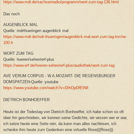
https://www.mdr.de/sachsenradio/programm/wort-zum-tag-136.html
Das noch
AUGENBLICK MAL
Quelle: mdrthueringen augenblick mal
https://www.mdr.de/mdr-thueringen/augenblick-mal-wort-zum-tag-kirche-
100.h
WORT ZUM TAG
Quelle: hoeren/sehen/erf-plus
https://www.erf.de/hoeren-sehen/erf-plus/audiothek/wort-zum-tag
AVE VERUM CORPUS - W.A.MOZART- DIE REGENSBURGER
DOMSPATZEN-Quelle: youtube
https://www.youtube.com/watch?v=DIhOpDfElN8
DIETRICH BONHOEFFER
Heute ist der Todestag von Dietrich Bonhoeffer, ich habe schon so oft
über ihn geschrieben, wir kennen seine Gedichte, wir wissen wer er war,
ich setze heute eine Seite rein, da kann man alles nachlesen, ich
schenke ihm heute zum Gedenken eine virtuelle Rose(((Rose)))