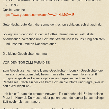
ESTHER OFARIM- GUTEN ABEND GUTE NACHT (WIEGENLIED )-
LIVE 1996
Quelle: youtube
https://www.youtube.com/watch?v=wJ4HcMrGwoE
Gute Nacht, gute Ruh, die Sonne geht schon schlafen, schlaf auch du
So legt euch denn ihr Brüder, in Gottes Namen nieder, kalt ist der
Abendhauch. Verschon uns Gott mit Strafen und lass uns ruhig schlafen
, und unseren kranken Nachbarn auch.
Die kleine Geschichte noch mal
VOR DEM TOR ZUM PARADIES
Zum Abschluss noch eine kleine Geschichte, ( Doris+- Geschichte,)die
man auch beherzigen darf, bevor man selbst vor jenen Toren steht!
Ein großer geistiger Lehrer klopfte eines Tages an die Tore des
Paradieses. Nach einiger Zeit kam Gott an die Pforte und fragte „Wer ist
dort? Wer klopft an?"
„Ich bin es", kam die prompte Antwort. „Tut mir sehr leid. Es hat keinen
Platz im Himmel. Du musst leider gehen; doch du kannst ja nach einiger
Zeit nochmals nachfragen.