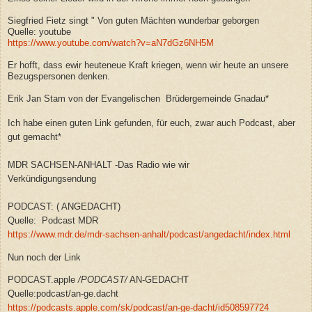
Siegfried Fietz singt " Von guten Mächten wunderbar geborgen
Quelle: youtube
https://www.youtube.com/watch?v=aN7dGz6NH5M
Er hofft, dass ewir heuteneue Kraft kriegen, wenn wir heute an unsere
Bezugspersonen denken.
Erik Jan Stam von der Evangelischen Brüdergemeinde Gnadau*
Ich habe einen guten Link gefunden, für euch, zwar auch Podcast, aber
gut gemacht*
MDR SACHSEN-ANHALT -Das Radio wie wir
Verkündigungsendung
PODCAST: ( ANGEDACHT)
Quelle: Podcast MDR
https://www.mdr.de/mdr-sachsen-anhalt/podcast/angedacht/index.html
Nun noch der Link
PODCAST.apple
/
PODCAST
/
AN-GEDACHT
Quelle:podcast/an-ge.dacht
https://podcasts.apple.com/sk/podcast/an-ge-dacht/id508597724