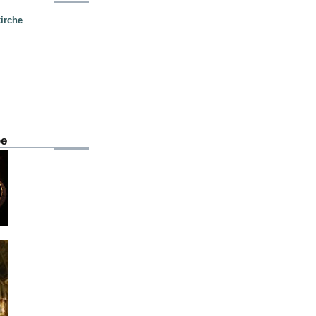
irche
be