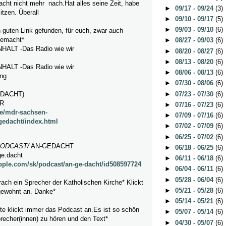
acht nicht mehr nach.Hat alles seine Zeit, habe
►
09/17 - 09/24
(3)
tzen. Überall
►
09/10 - 09/17
(5)
►
09/03 - 09/10
(6)
 guten Link gefunden, für euch, zwar auch
gemacht*
►
08/27 - 09/03
(6)
LT -Das Radio wie wir
►
08/20 - 08/27
(6)
►
08/13 - 08/20
(6)
LT -Das Radio wie wir
►
08/06 - 08/13
(6)
ng
►
07/30 - 08/06
(6)
►
07/23 - 07/30
(6)
EDACHT)
DR
►
07/16 - 07/23
(6)
de/mdr-sachsen-
►
07/09 - 07/16
(6)
gedacht/index.html
►
07/02 - 07/09
(6)
►
06/25 - 07/02
(6)
ODCAST
/
AN-GEDACHT
►
06/18 - 06/25
(6)
ge.dacht
►
06/11 - 06/18
(6)
apple.com/sk/podcast/an-ge-dacht/id508597724
►
06/04 - 06/11
(6)
►
05/28 - 06/04
(6)
rach ein Sprecher
der Katholischen Kirche* Klickt
►
05/21 - 05/28
(6)
 gewohnt an. Danke*
►
05/14 - 05/21
(6)
itte klickt immer das Podcast an.Es ist so schön
►
05/07 - 05/14
(6)
recher(innen) zu hören und den Text*
►
04/30 - 05/07
(6)