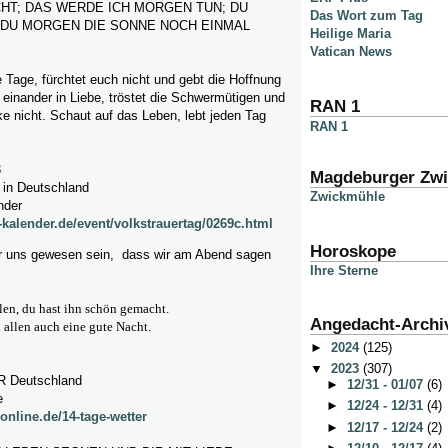
CHT; DAS WERDE ICH MORGEN TUN; DU
Das Wort zum Tag
B DU MORGEN DIE SONNE NOCH EINMAL
Heilige Maria
Vatican News
le Tage, fürchtet euch nicht und gebt die Hoffnung
 einander in Liebe, tröstet die Schwermütigen und
RAN 1
e nicht. Schaut auf das Leben, lebt jeden Tag
RAN 1
3
Magdeburger Zw
 in Deutschland
Zwickmühle
nder
-kalender.de/event/volkstrauertag/0269c.html
Horoskope
r uns gewesen sein, dass wir am Abend sagen
Ihre Sterne
llen, du hast ihn schön gemacht.
Angedacht-Archi
allen auch eine gute Nacht.
►
2024
(125)
▼
2023
(307)
 Deutschland
►
12/31 - 01/07
(6)
e
►
12/24 - 12/31
(4)
online.de/14-tage-wetter
►
12/17 - 12/24
(2)