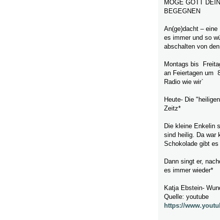
MÖGE GOTT DEIN
BEGEGNEN
An(ge)dacht – eine
es immer und so wü
abschalten von den
Montags bis Freita
an Feiertagen um 
Radio wie wir`
Heute- Die "heiligen
Zeitz*
Die kleine Enkelin
sind heilig. Da war
Schokolade gibt es 
Dann singt er, nach
es immer wieder*
Katja Ebstein- Wund
Quelle: youtube
https://www.you