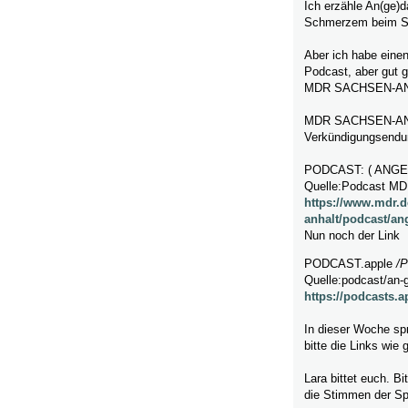
Ich erzähle An(ge)d
Schmerzem beim Si
Aber ich habe einen
Podcast, aber gut 
MDR SACHSEN-ANHA
MDR SACHSEN-ANHA
Verkündigungsendu
PODCAST: ( ANG
Quelle:Podcast M
https://www.mdr.
anhalt/podcast/an
Nun noch der Link
PODCAST.apple
/
P
Quelle:podcast/an-
https://podcasts.
In dieser Woche sp
bitte die Links wie
Lara bittet euch. B
die Stimmen der Sp