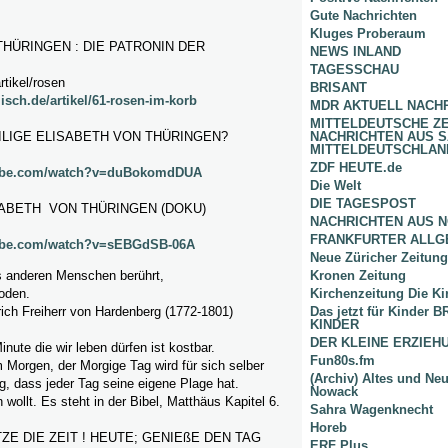
Gute Nachrichten
Kluges Proberaum
HÜRINGEN : DIE PATRONIN DER
NEWS INLAND
TAGESSCHAU
rtikel/rosen
BRISANT
isch.de/artikel/61-rosen-im-korb
MDR AKTUELL NACH
MITTELDEUTSCHE Z
ILIGE ELISABETH VON THÜRINGEN?
NACHRICHTEN AUS 
MITTELDEUTSCHLAN
ZDF HEUTE.de
tube.com/watch?v=duBokomdDUA
Die Welt
DIE TAGESPOST
ISABETH VON THÜRINGEN (DOKU)
NACHRICHTEN AUS 
FRANKFURTER ALLG
tube.com/watch?v=sEBGdSB-06A
Neue Züricher Zeitung
s anderen Menschen berührt,
Kronen Zeitung
Boden.
Kirchenzeitung Die Ki
rich Freiherr von Hardenberg (1772-1801)
Das jetzt für Kinder
KINDER
DER KLEINE ERZIE
nute die wir leben dürfen ist kostbar.
Fun80s.fm
 Morgen, der Morgige Tag wird für sich selber
(Archiv) Altes und Ne
g, dass jeder Tag seine eigene Plage hat.
Nowack
 wollt. Es steht in der Bibel, Matthäus Kapitel 6.
Sahra Wagenknecht
Horeb
ZE DIE ZEIT ! HEUTE; GENIEßE DEN TAG
ERF Plus