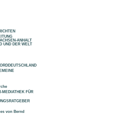
RICHTEN
EITUNG
SACHSEN-ANHALT
D UND DER WELT
NORDDEUTSCHLAND
EMEINE
rche
 BR-MEDIATHEK FÜR
HUNGSRATGEBER
ues von Bernd