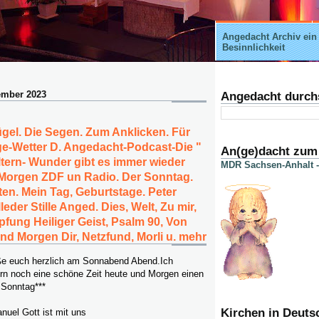
Angedacht Archiv ein
Besinnlichkeit
ember 2023
Angedacht durch
lügel. Die Segen. Zum Anklicken. Für
e-Wetter D. Angedacht-Podcast-Die "
An(ge)dacht zum
ltern- Wunder gibt es immer wieder
MDR Sachsen-Anhalt -
 Morgen ZDF un Radio. Der Sonntag.
en. Mein Tag, Geburtstage. Peter
eder Stille Anged. Dies, Welt, Zu mir,
pfung Heiliger Geist, Psalm 90, Von
und Morgen Dir, Netzfund, Morli u. mehr
rüße euch herzlich am Sonnabend Abend.Ich
rn noch eine schöne Zeit heute und Morgen einen
 Sonntag***
Kirchen in Deuts
nuel Gott ist mit uns