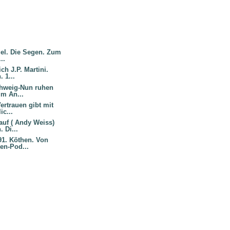
gel. Die Segen. Zum
..
ch J.P. Martini.
 1...
hweig-Nun ruhen
um An...
rtrauen gibt mit
ic...
auf ( Andy Weiss)
 Di...
91. Köthen. Von
en-Pod...