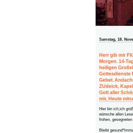
Samstag, 18. Nov
Herr gib mir F
Morgen. 14-Tag
heiligen Große
Gottesdienste
Gebet. Andacht
ZUdeick, Kapell
Gott aller Schö
mir, Heute mir
Hier bin ich,ich g
wünsche allen Lese
frohen, gesegneten
Bleibt gesund*Imma