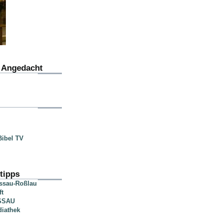
u Angedacht
ibel TV
tipps
essau-Roßlau
ft
SSAU
diathek