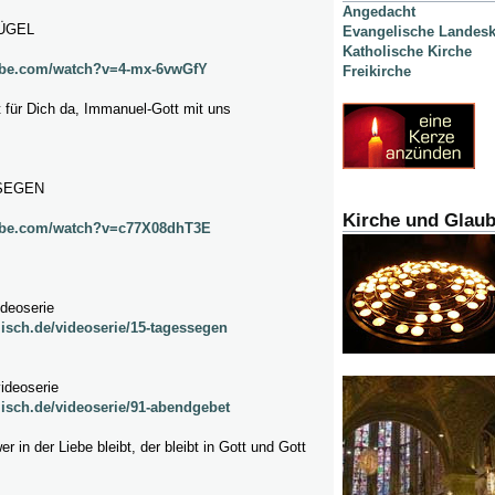
Angedacht
LÜGEL
Evangelische Landesk
Katholische Kirche
ube.com/watch?v=4-mx-6vwGfY
Freikirche
st für Dich da, Immanuel-Gott mit uns
SEGEN
Kirche und Glau
ube.com/watch?v=c77X08dhT3E
ideoserie
lisch.de/videoserie/15-tagessegen
videoserie
lisch.de/videoserie/91-abendgebet
wer in der Liebe bleibt, der bleibt in Gott und Gott