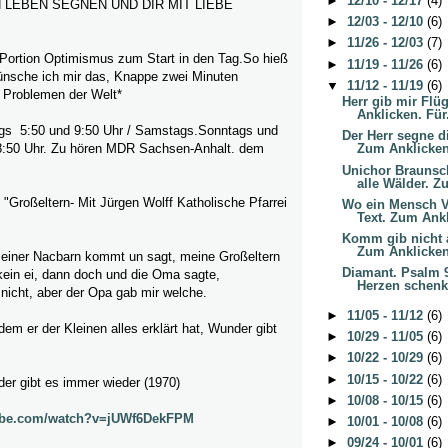
►
12/10 - 12/17
(4)
 LEBEN SEGNEN UND DIR MIT LIEBE
►
12/03 - 12/10
(6)
►
11/26 - 12/03
(7)
 Portion Optimismus zum Start in den Tag.So hieß
►
11/19 - 11/26
(6)
nsche ich mir das, Knappe zwei Minuten
▼
11/12 - 11/19
(6)
 Problemen der Welt*
Herr gib mir Flü
Anklicken. Für.
gs 5:50 und 9:50 Uhr / Samstags.Sonntags und
Der Herr segne di
8:50 Uhr. Zu hören MDR Sachsen-Anhalt. dem
Zum Anklicken.
Unichor Braunsc
alle Wälder. Z
 "Großeltern-
Mit Jürgen Wolff Katholische Pfarrei
Wo ein Mensch Ve
Text. Zum Ankl
Komm gib nicht 
Zum Anklicken.
 seiner Nacbarn kommt un sagt, meine Großeltern
Diamant. Psalm 
 kein ei, dann doch und die Oma sagte,
Herzen schenk
nicht, aber der Opa gab mir welche.
►
11/05 - 11/12
(6)
dem er der Kleinen alles erklärt hat, Wunder gibt
►
10/29 - 11/05
(6)
►
10/22 - 10/29
(6)
►
10/15 - 10/22
(6)
er gibt es immer wieder (1970)
►
10/08 - 10/15
(6)
tube.com/watch?v=jUWf6DekFPM
►
10/01 - 10/08
(6)
►
09/24 - 10/01
(6)