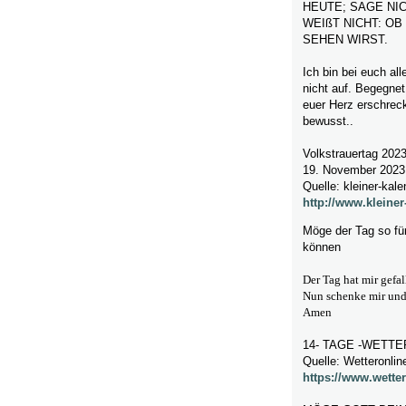
HEUTE; SAGE NI
WEIßT NICHT: O
SEHEN WIRST.
Ich bin bei euch al
nicht auf. Begegnet
euer Herz erschreck
bewusst..
Volkstrauertag 202
19. November 2023
Quelle: kleiner-kale
http://www.kleiner
Möge der Tag so fü
können
Der Tag hat mir gefa
Nun schenke mir und 
Amen
14- TAGE -WETTER
Quelle: Wetteronlin
https://www.wetter