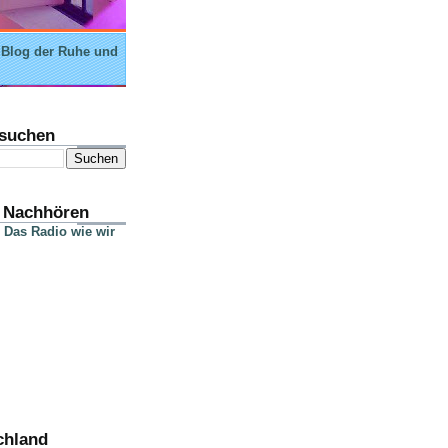
 Blog der Ruhe und
suchen
 Nachhören
 Das Radio wie wir
chland