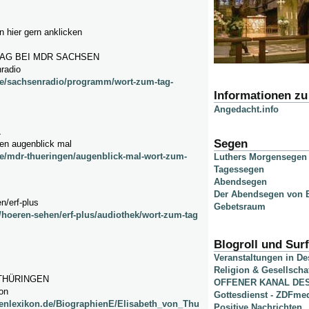
 hier gern anklicken
AG BEI MDR SACHSEN
radio
de/sachsenradio/programm/wort-zum-tag-
Informationen z
Angedacht.info
L
Segen
gen augenblick mal
e/mdr-thueringen/augenblick-mal-wort-zum-
Luthers Morgensegen
Tagessegen
Abendsegen
Der Abendsegen von B
n/erf-plus
Gebetsraum
e/hoeren-sehen/erf-plus/audiothek/wort-zum-tag
Blogroll und Surf
Veranstaltungen in D
Religion & Gesellscha
THÜRINGEN
OFFENER KANAL DE
kon
Gottesdienst - ZDFme
genlexikon.de/BiographienE/Elisabeth_von_Thu
Positive Nachrichten