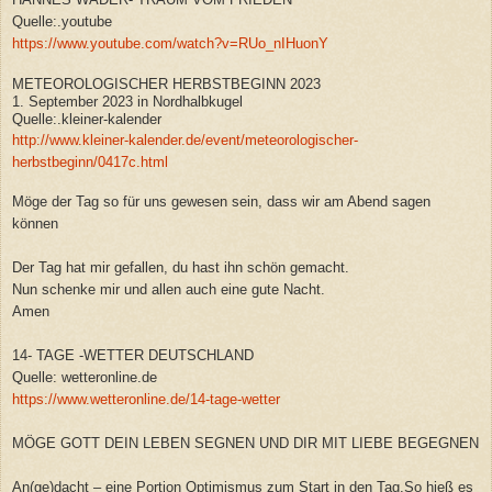
Quelle:.youtube
https://www.youtube.com/watch?v=RUo_nIHuonY
METEOROLOGISCHER HERBSTBEGINN 2023
1. September 2023 in Nordhalbkugel
Quelle:.kleiner-kalender
http://www.kleiner-kalender.de/event/meteorologischer-
herbstbeginn/0417c.html
Möge der Tag so für uns gewesen sein, dass wir am Abend sagen
können
Der Tag hat mir gefallen, du hast ihn schön gemacht.
Nun schenke mir und allen auch eine gute Nacht.
Amen
14- TAGE -WETTER DEUTSCHLAND
Quelle: wetteronline.de
https://www.wetteronline.de/14-tage-wetter
MÖGE GOTT DEIN LEBEN SEGNEN UND DIR MIT LIEBE BEGEGNEN
An(ge)dacht – eine Portion Optimismus zum Start in den Tag.So hieß es