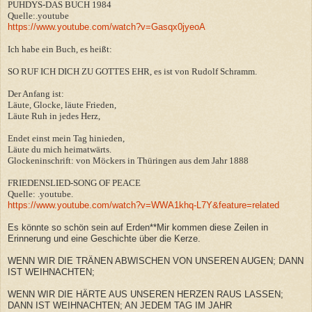
PUHDYS-DAS BUCH 1984
Quelle:.youtube
https://www.youtube.com/watch?v=Gasqx0jyeoA
Ich habe ein Buch, es heißt:
SO RUF ICH DICH ZU GOTTES EHR, es ist von Rudolf Schramm.
Der Anfang ist:
Läute, Glocke, läute Frieden,
Läute Ruh in jedes Herz,
Endet einst mein Tag hinieden,
Läute du mich heimatwärts.
Glockeninschrift: von Möckers in Thüringen aus dem Jahr 1888
FRIEDENSLIED-SONG OF PEACE
Quelle: .youtube.
https://www.youtube.com/watch?v=WWA1khq-L7Y&feature=related
Es könnte so schön sein auf Erden**Mir kommen diese Zeilen in
Erinnerung und eine Geschichte über die Kerze.
WENN WIR DIE TRÄNEN ABWISCHEN VON UNSEREN AUGEN; DANN
IST WEIHNACHTEN;
WENN WIR DIE HÄRTE AUS UNSEREN HERZEN RAUS LASSEN;
DANN IST WEIHNACHTEN; AN JEDEM TAG IM JAHR