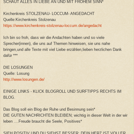
SCHAUT ALLES IN LIEBE AN UND MIT FROHEM SINN*
Kirchenkreis STOLZENAU- LOCCUM- ANGEDACHT
Quelle:Kirchenkreis Stolzenau
https://www.kirchenkreis-stolzenau-loccum.de/angedacht
Ich bin so froh, dass wir die Andachten haben und so viele
Sprecher(innen), die uns auf Themen hinweisen, sie uns nahe
bringen,und alle Texte mit viel Liebe erzählen,lieben herzlichen Dank
dafür ***
DIE LOSUNGEN
Quelle: Losung
http://www.losungen.de/
EINIGE LINKS - KLICK BLOGROLL UND SURFTIPPS RECHTS IM
BLOG.
Das Blog soll ein Blog der Ruhe und Besinnung sein*
DIE GUTEN NACHRICHTEN BLEIBEN; wichtig in dieser Welt in der wir
leben ....Freude braucht die Seele, Positives*
SIEH POSITIV UND DU SIEHST BESSER; DEIN HERZ IST VOLLER