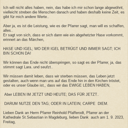
Ich will nicht alles haben, nein, das habe ich mir schon lange abgewöhnt,
vielleicht streben die Menschen danach und haben deshalb keine Zeit, es
gibt für mich andere Werte..
Aber ja, es ist die Leistung, wie es der Pfarrer sagt, man will es schaffen,
alles..
Er sagt von sich, dass er sich dann wie ein abgehetzter Hase vorkommt,
erinnert an das Märchen,
HASE UND IGEL; WO DER IGEL BETRÜGT UND IMMER SAGT; ICH
BIN SCHON DA!
Wir können das Ende nicht überspringen, so sagt es der Pfarrer, ja, das
stimmt sagt Lara..und seufzt..
Wir müssen damit leben, dass wir sterben müssen, das Leben jetzt
gestalten, auch wenn man uns auf das Ende hin in den Kirchen tröstet,
oder es unser Glaube ist,, dass wir das EWIGE LEBEN HABEN,
Aber LEBEN IM JETZT UND HEUTE; DAS FÜR JETZT..
DARUM NUTZE DEN TAG; ODER IN LATEIN; CARPE DIEM.
Lieben Dank an Herrn Pfarrer Reinhold Pfafferodt, Pfarrer an der
Kathedrale St.Sebastian in Magdeburg, lieben Dank auch am 1. 9. 2023,
Freitag,