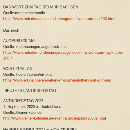
DAS WORT ZUM TAG BEI MDR SACHSEN
Quelle:mdr sachsenradio
https://www.mdr.de/sachsenradio/programm/wort-zum-tag-136.html
Das noch
AUGENBLICK MAL
Quelle: mdrthueringen augenblick mal
https://www.mdr.de/mdr-thueringen/augenblick-mal-wort-zum-tag-kirche-
100.h
WORT ZUM TAG
Quelle: hoeren/sehen/erf-plus
https://www.erf.de/hoeren-sehen/erf-plus/audiothek/wort-zum-tag
HEUTE IST ANTIKRIEGSTAG
ANTIKRIEGSTAG 2023
1. September 2023 in Deutschland
Quelle:.kleiner-kalender
http://www.kleiner-kalender.de/event/antikriegstag/96039.html
HANNES WADER- TRAUM VOM FRIEDEN