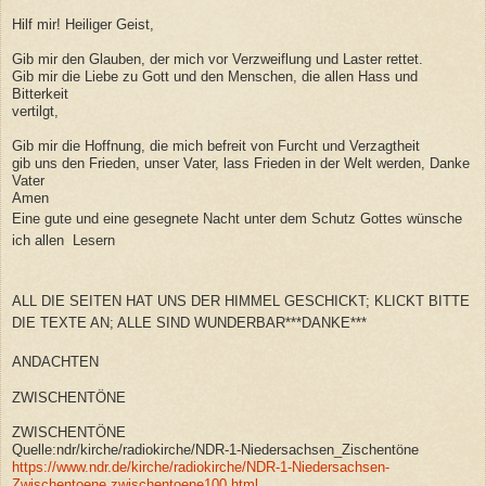
Hilf mir! Heiliger Geist,
Gib mir den Glauben, der mich vor Verzweiflung und Laster rettet.
Gib mir die Liebe zu Gott und den Menschen, die allen Hass und
Bitterkeit
vertilgt,
Gib mir die Hoffnung, die mich befreit von Furcht und Verzagtheit
gib uns den Frieden, unser Vater, lass Frieden in der Welt werden, Danke
Vater
Amen
Eine gute und eine gesegnete Nacht unter dem Schutz Gottes wünsche
ich allen Lesern
ALL DIE SEITEN HAT UNS DER HIMMEL GESCHICKT; KLICKT BITTE
DIE TEXTE AN; ALLE SIND WUNDERBAR***DANKE***
ANDACHTEN
ZWISCHENTÖNE
ZWISCHENTÖNE
Quelle:ndr/kirche/radiokirche/NDR-1-Niedersachsen_Zischentöne
https://www.ndr.de/kirche/radiokirche/NDR-1-Niedersachsen-
Zwischentoene,zwischentoene100.html