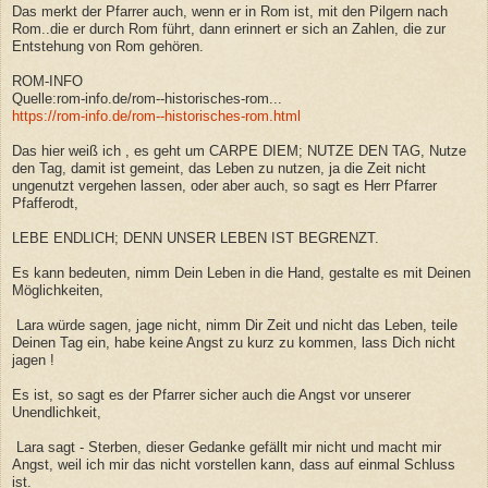
Das merkt der Pfarrer auch, wenn er in Rom ist, mit den Pilgern nach
Rom..die er durch Rom führt, dann erinnert er sich an Zahlen, die zur
Entstehung von Rom gehören.
ROM-INFO
Quelle:rom-info.de/rom--historisches-rom...
https://rom-info.de/rom--historisches-rom.html
Das hier weiß ich , es geht um CARPE DIEM; NUTZE DEN TAG, Nutze
den Tag, damit ist gemeint, das Leben zu nutzen, ja die Zeit nicht
ungenutzt vergehen lassen, oder aber auch, so sagt es Herr Pfarrer
Pfafferodt,
LEBE ENDLICH; DENN UNSER LEBEN IST BEGRENZT.
Es kann bedeuten, nimm Dein Leben in die Hand, gestalte es mit Deinen
Möglichkeiten,
Lara würde sagen, jage nicht, nimm Dir Zeit und nicht das Leben, teile
Deinen Tag ein, habe keine Angst zu kurz zu kommen, lass Dich nicht
jagen !
Es ist, so sagt es der Pfarrer sicher auch die Angst vor unserer
Unendlichkeit,
Lara sagt - Sterben, dieser Gedanke gefällt mir nicht und macht mir
Angst, weil ich mir das nicht vorstellen kann, dass auf einmal Schluss
ist.