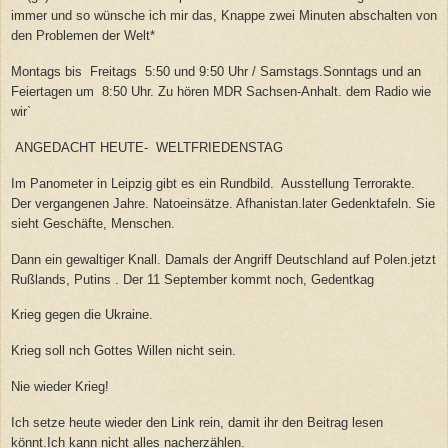
immer und so wünsche ich mir das, Knappe zwei Minuten abschalten von
den Problemen der Welt*
Montags bis Freitags 5:50 und 9:50 Uhr / Samstags.Sonntags und an
Feiertagen um 8:50 Uhr. Zu hören MDR Sachsen-Anhalt. dem Radio wie
wir`
ANGEDACHT HEUTE- WELTFRIEDENSTAG
Im Panometer in Leipzig gibt es ein Rundbild. Ausstellung Terrorakte.
Der vergangenen Jahre. Natoeinsätze. Afhanistan.later Gedenktafeln. Sie
sieht Geschäfte, Menschen.
Dann ein gewaltiger Knall. Damals der Angriff Deutschland auf Polen.jetzt
Rußlands, Putins . Der 11 September kommt noch, Gedentkag
Krieg gegen die Ukraine.
Krieg soll nch Gottes Willen nicht sein.
Nie wieder Krieg!
Ich setze heute wieder den Link rein, damit ihr den Beitrag lesen
könnt.Ich kann nicht alles nacherzählen.