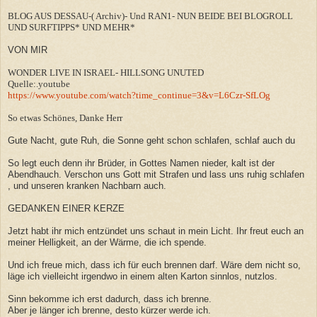
BLOG AUS DESSAU-( Archiv)- Und RAN1- NUN BEIDE BEI BLOGROLL
UND SURFTIPPS*
UND MEHR*
VON MIR
WONDER LIVE IN ISRAEL- HILLSONG UNUTED
Quelle:.youtube
https://www.youtube.com/watch?time_continue=3&v=L6Czr-SfLOg
So etwas Schönes, Danke Herr
Gute Nacht, gute Ruh, die Sonne geht schon schlafen, schlaf auch du
So legt euch denn ihr Brüder, in Gottes Namen nieder, kalt ist der
Abendhauch. Verschon uns Gott mit Strafen und lass uns ruhig schlafen
, und unseren kranken Nachbarn auch.
GEDANKEN EINER KERZE
Jetzt habt ihr mich entzündet uns schaut in mein Licht. Ihr freut euch an
meiner Helligkeit, an der Wärme, die ich spende.
Und ich freue mich, dass ich für euch brennen darf. Wäre dem nicht so,
läge ich vielleicht irgendwo in einem alten Karton sinnlos, nutzlos.
Sinn bekomme ich erst dadurch, dass ich brenne.
Aber je länger ich brenne, desto kürzer werde ich.