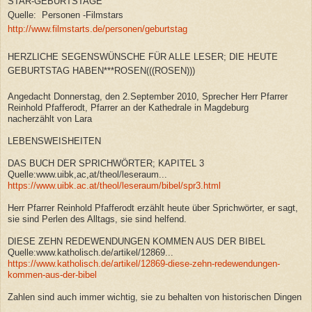
STAR-GEBURTSTAGE
Quelle: Personen -Filmstars
http://www.filmstarts.de/personen/geburtstag
HERZLICHE SEGENSWÜNSCHE FÜR ALLE LESER; DIE HEUTE
GEBURTSTAG HABEN***ROSEN(((ROSEN)))
Angedacht Donnerstag, den 2.September 2010, Sprecher Herr Pfarrer
Reinhold Pfafferodt, Pfarrer an der Kathedrale in Magdeburg
nacherzählt von Lara
LEBENSWEISHEITEN
DAS BUCH DER SPRICHWÖRTER; KAPITEL 3
Quelle:www.uibk,ac,at/theol/leseraum...
https://www.uibk.ac.at/theol/leseraum/bibel/spr3.html
Herr Pfarrer Reinhold Pfafferodt erzählt heute über Sprichwörter, er sagt,
sie sind Perlen des Alltags, sie sind helfend.
DIESE ZEHN REDEWENDUNGEN KOMMEN AUS DER BIBEL
Quelle:www.katholisch.de/artikel/12869...
https://www.katholisch.de/artikel/12869-diese-zehn-redewendungen-
kommen-aus-der-bibel
Zahlen sind auch immer wichtig, sie zu behalten von historischen Dingen