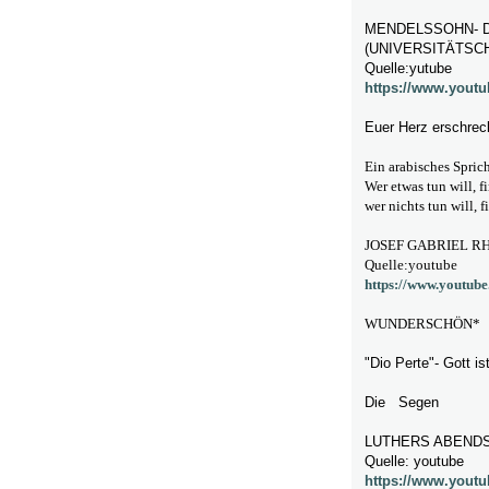
MENDELSSOHN- D
(UNIVERSITÄTSC
Quelle:yutube
https://www.you
Euer Herz erschreck
Ein arabisches Spric
Wer etwas tun will, f
wer nichts tun will, 
JOSEF GABRIEL RH
Quelle:youtube
https://www.youtu
WUNDERSCHÖN*
"Dio Perte"- Gott i
Die Segen
LUTHERS ABEND
Quelle: youtube
https://www.yout