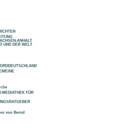
RICHTEN
EITUNG
SACHSEN-ANHALT
D UND DER WELT
NORDDEUTSCHLAND
EMEINE
rche
 BR-MEDIATHEK FÜR
HUNGSRATGEBER
ues von Bernd