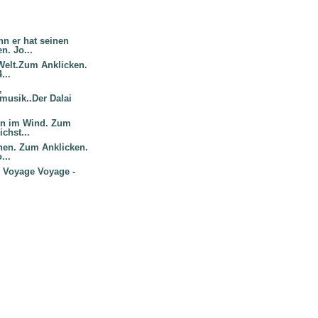
n er hat seinen
n. Jo...
Welt.Zum Anklicken.
...
,
usik..Der Dalai
en im Wind. Zum
ichst...
gnen. Zum Anklicken.
...
: Voyage Voyage -