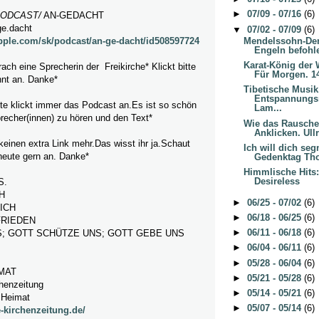
►
07/09 - 07/16
(6)
ODCAST
/
AN-GEDACHT
ge.dacht
▼
07/02 - 07/09
(6)
Mendelssohn-Den
apple.com/sk/podcast/an-ge-dacht/id508597724
Engeln befohle
Karat-König der 
rach
eine Sprecherin der Freikirche* Klickt bitte
Für Morgen. 14
hnt an. Danke*
Tibetische Musik
Entspannungsm
itte klickt immer das Podcast an.Es ist so schön
Lam...
recher(innen) zu hören und den Text*
Wie das Rausch
Anklicken. Ullr
einen extra Link mehr.Das wisst ihr ja.Schaut
Ich will dich se
heute gern an. Danke*
Gedenktag Tho
Himmlische Hits
Desireless
S.
H
►
06/25 - 07/02
(6)
ICH
►
06/18 - 06/25
(6)
FRIEDEN
►
06/11 - 06/18
(6)
; GOTT SCHÜTZE UNS; GOTT GEBE UNS
►
06/04 - 06/11
(6)
►
05/28 - 06/04
(6)
MAT
►
05/21 - 05/28
(6)
chenzeitung
►
05/14 - 05/21
(6)
 Heimat
►
05/07 - 05/14
(6)
-kirchenzeitung.de/