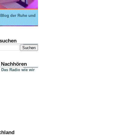
 Blog der Ruhe und
suchen
 Nachhören
 Das Radio wie wir
chland