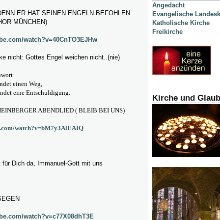
Angedacht
ENN ER HAT SEINEN ENGELN BEFOHLEN
Evangelische Landesk
HOR MÜNCHEN)
Katholische Kirche
Freikirche
tube.com/watch?v=40CnTO3EJHw
e nicht: Gottes Engel weichen nicht..(nie)
hwort
indet einen Weg,
findet eine Entschuldigung.
Kirche und Glau
EINBERGER ABENDLIED ( BLEIB BEI UNS)
be.com/watch?v=bM7y3AlEAIQ
st für Dich da, Immanuel-Gott mit uns
SEGEN
ube.com/watch?v=c77X08dhT3E