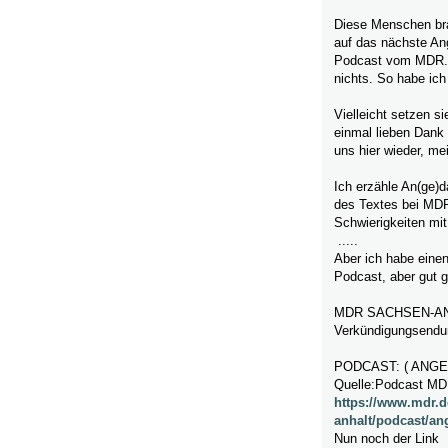
Diese Menschen bra
auf das nächste Ange
Podcast vom MDR. S
nichts. So habe ic
Vielleicht setzen s
einmal lieben Dank f
uns hier wieder, mei
Ich erzähle An(ge)d
des Textes bei MDR
Schwierigkeiten mi
.....
Aber ich habe einen
Podcast, aber gut 
MDR SACHSEN-ANHA
Verkündigungsendu
PODCAST: ( ANG
Quelle:Podcast M
https://www.mdr.
anhalt/podcast/an
Nun noch der Link