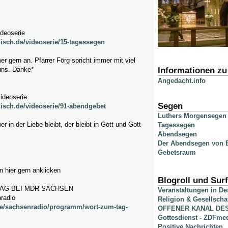
ideoserie
lisch.de/videoserie/15-tagessegen
mer gern an. Pfarrer Förg spricht immer mit viel
Informationen z
uns. Danke*
Angedacht.info
videoserie
Segen
lisch.de/videoserie/91-abendgebet
Luthers Morgensegen
wer in der Liebe bleibt, der bleibt in Gott und Gott
Tagessegen
Abendsegen
Der Abendsegen von B
Gebetsraum
 hier gern anklicken
Blogroll und Surf
AG BEI MDR SACHSEN
Veranstaltungen in D
radio
Religion & Gesellscha
de/sachsenradio/programm/wort-zum-tag-
OFFENER KANAL DE
Gottesdienst - ZDFme
Positive Nachrichten