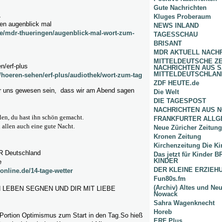
Gute Nachrichten
L
Kluges Proberaum
gen augenblick mal
NEWS INLAND
e/mdr-thueringen/augenblick-mal-wort-zum-
TAGESSCHAU
BRISANT
MDR AKTUELL NACH
MITTELDEUTSCHE Z
n/erf-plus
NACHRICHTEN AUS 
MITTELDEUTSCHLAN
e/hoeren-sehen/erf-plus/audiothek/wort-zum-tag
ZDF HEUTE.de
r uns gewesen sein, dass wir am Abend sagen
Die Welt
DIE TAGESPOST
NACHRICHTEN AUS 
llen, du hast ihn schön gemacht.
FRANKFURTER ALLG
allen auch eine gute Nacht.
Neue Züricher Zeitung
Kronen Zeitung
Kirchenzeitung Die Ki
 Deutschland
Das jetzt für Kinder
KINDER
e
DER KLEINE ERZIE
online.de/14-tage-wetter
Fun80s.fm
(Archiv) Altes und Ne
 LEBEN SEGNEN UND DIR MIT LIEBE
Nowack
Sahra Wagenknecht
Horeb
 Portion Optimismus zum Start in den Tag.So hieß
ERF Plus