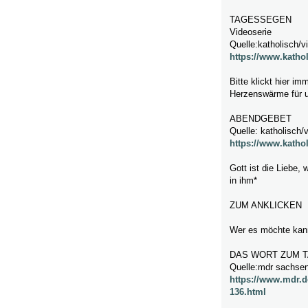
TAGESSEGEN
Videoserie
Quelle:katholisch/v
https://www.katho
Bitte klickt hier im
Herzenswärme für 
ABENDGEBET
Quelle: katholisch/
https://www.katho
Gott ist die Liebe, 
in ihm*
ZUM ANKLICKEN
Wer es möchte kann
DAS WORT ZUM T
Quelle:mdr sachsen
https://www.mdr.
136.html