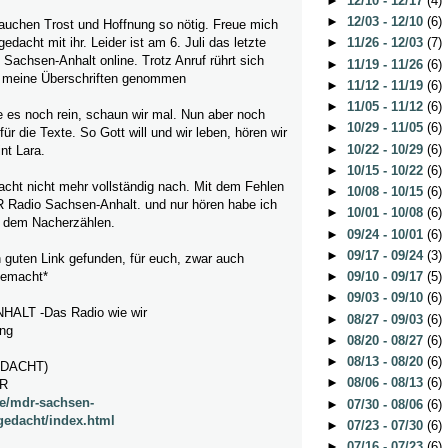
►
12/10 - 12/17
(4)
►
12/03 - 12/10
(6)
uchen Trost und Hoffnung so nötig. Freue mich
dacht mit ihr. Leider ist am 6. Juli das letzte
►
11/26 - 12/03
(7)
achsen-Anhalt online. Trotz Anruf rührt sich
►
11/19 - 11/26
(6)
h meine Überschriften genommen
►
11/12 - 11/19
(6)
►
11/05 - 11/12
(6)
ie es noch rein, schaun wir mal. Nun aber noch
►
10/29 - 11/05
(6)
ür die Texte. So Gott will und wir leben, hören wir
►
10/22 - 10/29
(6)
nt Lara.
►
10/15 - 10/22
(6)
acht nicht mehr vollständig nach. Mit dem Fehlen
►
10/08 - 10/15
(6)
 Radio Sachsen-Anhalt. und nur hören habe ich
►
10/01 - 10/08
(6)
t dem Nacherzählen.
►
09/24 - 10/01
(6)
►
09/17 - 09/24
(3)
 guten Link gefunden, für euch, zwar auch
gemacht*
►
09/10 - 09/17
(5)
►
09/03 - 09/10
(6)
LT -Das Radio wie wir
►
08/27 - 09/03
(6)
ng
►
08/20 - 08/27
(6)
►
08/13 - 08/20
(6)
EDACHT)
►
08/06 - 08/13
(6)
DR
de/mdr-sachsen-
►
07/30 - 08/06
(6)
gedacht/index.html
►
07/23 - 07/30
(6)
►
07/16 - 07/23
(6)