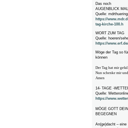
Das noch
AUGENBLICK MA
Quelle: mdrthuerin
https://www.mdr.d
tag-kirche-100.h
WORT ZUM TAG
Quelle: hoeren/sehe
https://www.erf.d
Möge der Tag so fü
können
Der Tag hat mir gefa
Nun schenke mir und 
Amen
14- TAGE -WETTER
Quelle: Wetteronlin
https://www.wetter
MÖGE GOTT DEIN
BEGEGNEN
An(ge)dacht – eine