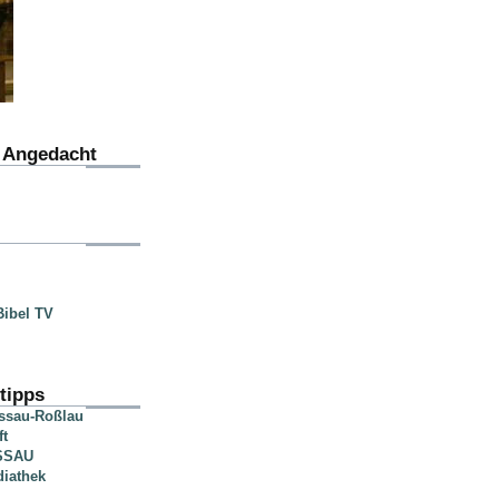
u Angedacht
ibel TV
tipps
essau-Roßlau
ft
SSAU
diathek