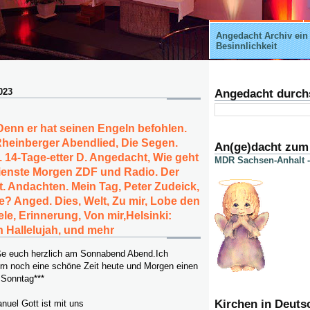
Angedacht Archiv ein
Besinnlichkeit
023
Angedacht durch
enn er hat seinen Engeln befohlen.
Rheinberger Abendlied, Die Segen.
An(ge)dacht zum
 14-Tage-etter D. Angedacht, Wie geht
MDR Sachsen-Anhalt -
ienste Morgen ZDF und Radio. Der
. Andachten. Mein Tag, Peter Zudeick,
rre? Anged. Dies, Welt, Zu mir, Lobe den
le, Erinnerung, Von mir,Helsinki:
 Hallelujah, und mehr
rüße euch herzlich am Sonnabend Abend.Ich
rn noch eine schöne Zeit heute und Morgen einen
 Sonntag***
Kirchen in Deuts
nuel Gott ist mit uns