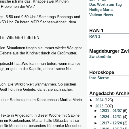
nsche ich mir das, Knappe zwei Minuten
Das Wort zum Tag
 Problemen der Welt*
Heilige Maria
Vatican News
gs 5:50 und 9:50 Uhr / Samstags.Sonntags und
8:50 Uhr. Zu hören MDR Sachsen-Anhalt. dem
RAN 1
RAN 1
E- WIE GEHT BETEN
len Situationen fragen sie immer wieder Wie geht
Magdeburger Zw
Gebete aus der Kindheit durch die Großmutter.
Zwickmühle
igebracht hat..Wie kann man beten, wenn man es
gt, er geht in die Kapelle, schreit seine Not
Horoskope
Ihre Sterne
auch. Die Wirklichkeit wahrnahmen. So suchen
tt hört ihre Gebete, da ist sie sich sicher.
Angedacht-Archi
huber Seelsorgerin im Krankenhaus Martha Maria
►
2024
(125)
▼
2023
(307)
►
12/31 - 01/07
(6)
 Texte in Angedacht in dieser Woche mit Sabine
►
12/24 - 12/31
(4)
in im Krankenhaus Maria -Halle-Dölau.Es ist so
►
12/17 - 12/24
(2)
rge für Menschen, besonders für kranke Menschen.