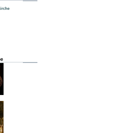
irche
be