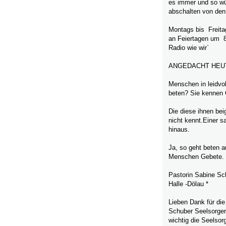
es immer und so wü
abschalten von den
Montags bis Freita
an Feiertagen um 
Radio wie wir`
ANGEDACHT HEUT
Menschen in leidvol
beten? Sie kennen 
Die diese ihnen be
nicht kennt.Einer sa
hinaus.
Ja, so geht beten 
Menschen Gebete. Go
Pastorin Sabine Sc
Halle -Dölau *
Lieben Dank für die
Schuber Seelsorger
wichtig die Seelso