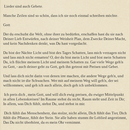
Lieder sind auch Gebete.
Manche Zeilen sind so schön, dass ich sie noch einmal schreiben möchte.
Gott
Der du erschufst die Welt, ohne ihrer zu bedürfen, erschaffen hast du sie nach
Deiner Lieb Entwürfen, nach deiner Weisheit Plan, dem Zwecke Deiner Macht,
und kein Nachdenken denkt, was Du hast vorgedacht.
Du bist der Nächte Licht und bist des Tages Schatten, lass mich verzagen nicht
und lass mich nicht ermatten! O, der du bist mein Licht und bist mein Schatten
Du, ich flüchte meinem Licht und meinem Schatten zu. Gar viele Wege geh'n
zu Gott, - auch deiner geht zu Gott, geh ihn getrost mit Preisen und Gebet.
Und lass dich nicht darin von denen irre machen, die andere Wege geh'n, und
mach nicht irr die Schwachen. Wer mit auf meinem Weg will geh'n, der sei
willkommen; und geh ich auch allein, doch geh ich unbeklommen.
Ich preis dich , mein Gott, und will dich ewig preisen, du ewiger Mittelpunkt
in allen Lebenskreisen! Im Raume stehst du nicht, Raum steht und Zeit in Dir;
In allem, was Dich fühlt, stehst Du, und stehst in mir.
Dich fühlt das Menschenherz, das stolze, nicht allein, Dich fühlt das Tier, Dich
fühlt die Pflanze, fühlt der Stein. Sie alle haben stumm ihr Loblied angestimmt,
Das Du nicht überhörst, da es mein Ohr vernimmt.