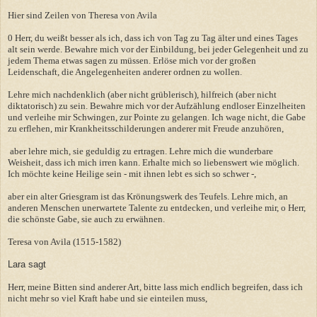
Hier sind Zeilen von Theresa von Avila
0 Herr, du weißt besser als ich, dass ich von Tag zu Tag älter und eines Tages
alt sein werde. Bewahre mich vor der Einbildung, bei jeder Gelegenheit und zu
jedem Thema etwas sagen zu müssen. Erlöse mich vor der großen
Leidenschaft, die Angelegenheiten anderer ordnen zu wollen.
Lehre mich nachdenklich (aber nicht grüblerisch), hilfreich (aber nicht
diktatorisch) zu sein. Bewahre mich vor der Aufzählung endloser Einzelheiten
und verleihe mir Schwingen, zur Pointe zu gelangen. Ich wage nicht, die Gabe
zu erflehen, mir Krankheitsschilderungen anderer mit Freude anzuhören,
aber lehre mich, sie geduldig zu ertragen. Lehre mich die wunderbare
Weisheit, dass ich mich irren kann. Erhalte mich so liebenswert wie möglich.
Ich möchte keine Heilige sein - mit ihnen lebt es sich so schwer -,
aber ein alter Griesgram ist das Krönungswerk des Teufels. Lehre mich, an
anderen Menschen unerwartete Talente zu entdecken, und verleihe mir, o Herr,
die schönste Gabe, sie auch zu erwähnen.
Teresa von Avila (1515-1582)
Lara sagt
Herr, meine Bitten sind anderer Art, bitte lass mich endlich begreifen, dass ich
nicht mehr so viel Kraft habe und sie einteilen muss,