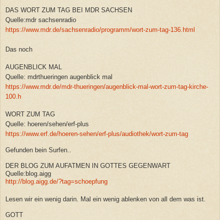
DAS WORT ZUM TAG BEI MDR SACHSEN
Quelle:mdr sachsenradio
https://www.mdr.de/sachsenradio/programm/wort-zum-tag-136.html
Das noch
AUGENBLICK MAL
Quelle: mdrthueringen augenblick mal
https://www.mdr.de/mdr-thueringen/augenblick-mal-wort-zum-tag-kirche-
100.h
WORT ZUM TAG
Quelle: hoeren/sehen/erf-plus
https://www.erf.de/hoeren-sehen/erf-plus/audiothek/wort-zum-tag
Gefunden bein Surfen..
DER BLOG ZUM AUFATMEN IN GOTTES GEGENWART
Quelle:blog.aigg
http://blog.aigg.de/?tag=schoepfung
Lesen wir ein wenig darin. Mal ein wenig ablenken von all dem was ist.
GOTT