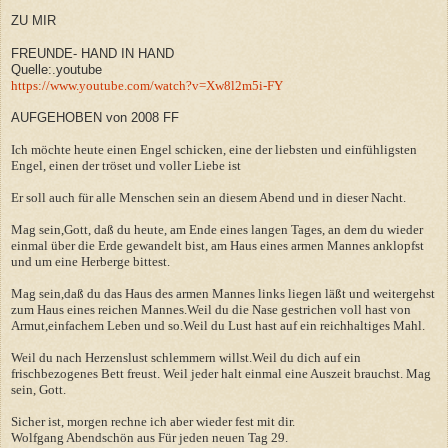
ZU MIR
FREUNDE- HAND IN HAND
Quelle:.youtube
https://www.youtube.com/watch?v=Xw8l2m5i-FY
AUFGEHOBEN von 2008 FF
Ich möchte heute einen Engel schicken, eine der liebsten und einfühligsten
Engel, einen der tröset und voller Liebe ist
Er soll auch für alle Menschen sein an diesem Abend und in dieser Nacht.
Mag sein,Gott, daß du heute, am Ende eines langen Tages, an dem du wieder
einmal über die Erde gewandelt bist, am Haus eines armen Mannes anklopfst
und um eine Herberge bittest.
Mag sein,daß du das Haus des armen Mannes links liegen läßt und weitergehst
zum Haus eines reichen Mannes.Weil du die Nase gestrichen voll hast von
Armut,einfachem Leben und so.Weil du Lust hast auf ein reichhaltiges Mahl.
Weil du nach Herzenslust schlemmern willst.Weil du dich auf ein
frischbezogenes Bett freust. Weil jeder halt einmal eine Auszeit brauchst. Mag
sein, Gott.
Sicher ist, morgen rechne ich aber wieder fest mit dir.
Wolfgang Abendschön aus Für jeden neuen Tag 29.