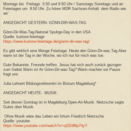
Montags bis Freitags 5:50 und 9:50 Uhr / Samstags.Sonntags und an
Feiertagen um 8:50 Uhr. Zu hören MDR Sachsen-Anhalt. dem Radio wie
wir`
ANGEDACHT GESTERN- GÖNN-DIR-WAS-TAG
Gönn-Dir-Was-Tag-Natonal Spulrge-Day in den USA
Quelle: kuriose-feiertage
https://www.kuriose-feiertage.de/goenn-dir-was-tag/
Es gibt wirklich eine Menge Feiertage. Heute den Gönn-Dir.was.Tag.Aber
wann ist der Tag in der Woche, wo ich nur für mich was tue.
Gute Bekannte, Freunde treffen. Jesus hat sich auch zurück gezogen
zum Gebet.Wann ist ihr Gönn-Dir-was-Tag? Wann machen sie Pause
fragt uns
Julia Lehnert Bildungsreferentin im Bistum Magdeburg*
ANGEDACHT HEUTE- MUSIK
Seit diesen Sonntag ist in Magdeburg Open-Air-Musik. Nietzsche sagte
Gutes über Musik.
Ohne Musik wäre das Leben ein Irrtum Friedrich Nietzsche
Quelle: youtube
https://www.youtube.com/watch?v=vjDZdMp74yY