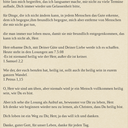
bitte lass mich begreifen, das ich langsamer mache, mir nicht zu viele Termine
auflade, Dich immer wieder um Gelassenheit bitte,
für Dinge, die ich nicht ändern kann, in jedem Menschen das Gute erkenne,
dem ich begegne,ihm freundlich begegne, mich aber entferne von Menschen
die mir nicht gut tun,
die man immer nur loben muss, damit sie mir freundlich entgegenkommen, das
kann ich nicht ab, Herr.
Herr erbarme Dich, mit Deiner Güte und Deiner Liebe werde ich es schaffen.
Heute steht in den Losungen:am 7.5.08
-Es ist niemand heilig wie der Herr, außer dir ist keiner.
1.Samuel 2,2
Wie der, der euch berufen hat, heilig ist, sollt auch ihr heilig sein in eurem
ganzen Wandel.
1.Petrus 1,15
O, Herr wir sind am üben, aber niemals wird je ein Mensch vollkommen heilig
sein, wie Du es bist.
Aber ich sehe die Losung als Aufruf an, bewusster vor Dir zu leben, Herr.
Ich denke wir beginnen wieder neu zu lernen, als Christen, dass Du heilig bist.
Dich loben ist ein Weg zu Dir, Herr, ja das will ich und danken.
Danke, guter Gott, für unser Leben, danke für jeden Tag.