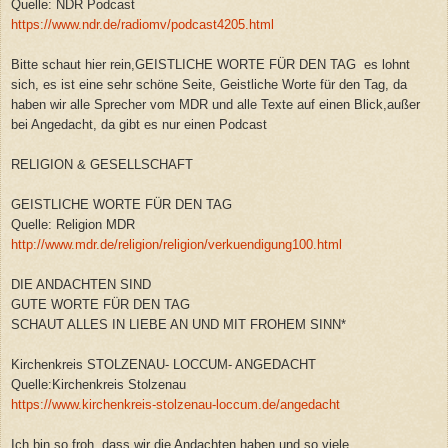
Quelle: NDR Podcast
https://www.ndr.de/radiomv/podcast4205.html
Bitte schaut hier rein,GEISTLICHE WORTE FÜR DEN TAG es lohnt
sich, es ist eine sehr schöne Seite, Geistliche Worte für den Tag, da
haben wir alle Sprecher vom MDR und alle Texte auf einen Blick,außer
bei Angedacht, da gibt es nur einen Podcast
RELIGION & GESELLSCHAFT
GEISTLICHE WORTE FÜR DEN TAG
Quelle: Religion MDR
http://www.mdr.de/religion/religion/verkuendigung100.html
DIE ANDACHTEN SIND
GUTE WORTE FÜR DEN TAG
SCHAUT ALLES IN LIEBE AN UND MIT FROHEM SINN*
Kirchenkreis STOLZENAU- LOCCUM- ANGEDACHT
Quelle:Kirchenkreis Stolzenau
https://www.kirchenkreis-stolzenau-loccum.de/angedacht
Ich bin so froh, dass wir die Andachten haben und so viele