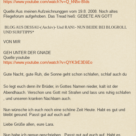
https://www.youtube.com/watch?v=Q_hN5v-BIds
Quelle:Aus meinen Aufzeichnunggen vom 19.8. 2008. Noch altes
Fliegeforum aufgehoben. Das Tread hieß: GEBETE AN GOTT
BLOG AUS DESSAU-( Archiv)- Und RAN1- NUN BEIDE BEI BLOGROLL
UND SURFTIPPS*
VON MIR
GEH UNTER DER GNADE
Quelle:youtube
https://www.youtube.com/watch?v=QYK3rE3E6Eo
Gute Nacht, gute Ruh, die Sonne geht schon schlafen, schlaf auch du
So legt euch denn ihr Brüder, in Gottes Namen nieder, kalt ist der
Abendhauch. Verschon uns Gott mit Strafen und lass uns ruhig schlafen
, und unseren kranken Nachbarn auch.
Nun wünsche ich euch noch eine schöne Zeit Heute. Habt es gut und
bleibt gesund. Passt gut auf euch auf!
Liebe Grüße allen, eure Lara.
Nun habe ich genug geschrieben, .Passt gut auf euch auf. Habt es