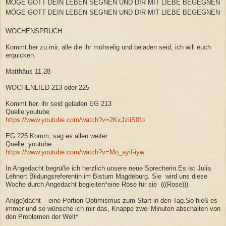
MÖGE GOTT DEIN LEBEN SEGNEN UND DIR MIT LIEBE BEGEGNEN
MÖGE GOTT DEIN LEBEN SEGNEN UND DIR MIT LIEBE BEGEGNEN
WOCHENSPRUCH
Kommt her zu mir, alle die ihr mühselig und beladen seid, ich will euch
erquicken.
Matthäus 11.28
WOCHENLIED 213 oder 225
Kommt her. ihr seid geladen EG 213
Quelle:youtube
https://www.youtube.com/watch?v=2KxJzliS0fo
EG 225 Komm, sag es allen weiter
Quelle: youtube
https://www.youtube.com/watch?v=Mo_ayif-iyw
In Angedacht begrüße ich herzlich unsere neue Sprecherin.Es ist Julia
Lehnert Bildungsreferentin im Bistum Magdeburg. Sie
wird uns diese
Woche durch Angedacht begleiten*eine Rose für sie (((Rose)))
An(ge)dacht – eine Portion Optimismus zum Start in den Tag.So hieß es
immer und so wünsche ich mir das, Knappe zwei Minuten abschalten von
den Problemen der Welt*