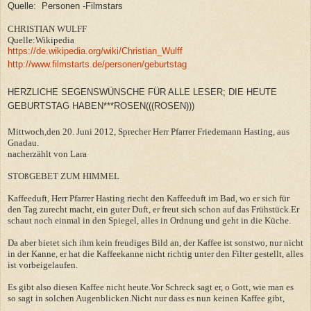
Quelle: Personen -Filmstars
CHRISTIAN WULFF
Quelle:Wikipedia
https://de.wikipedia.org/wiki/Christian_Wulff
http://www.filmstarts.de/personen/geburtstag
HERZLICHE SEGENSWÜNSCHE FÜR ALLE LESER; DIE HEUTE
GEBURTSTAG HABEN***ROSEN(((ROSEN)))
Mittwoch,den 20. Juni 2012, Sprecher Herr Pfarrer Friedemann Hasting, aus
Gnadau.
nacherzählt von Lara
STOßGEBET ZUM HIMMEL
Kaffeeduft, Herr Pfarrer Hasting riecht den Kaffeeduft im Bad, wo er sich für
den Tag zurecht macht, ein guter Duft, er freut sich schon auf das Frühstück.Er
schaut noch einmal in den Spiegel, alles in Ordnung und geht in die Küche.
Da aber bietet sich ihm kein freudiges Bild an, der Kaffee ist sonstwo, nur nicht
in der Kanne, er hat die Kaffeekanne nicht richtig unter den Filter gestellt, alles
ist vorbeigelaufen.
Es gibt also diesen Kaffee nicht heute.Vor Schreck sagt er, o Gott, wie man es
so sagt in solchen Augenblicken.Nicht nur dass es nun keinen Kaffee gibt,