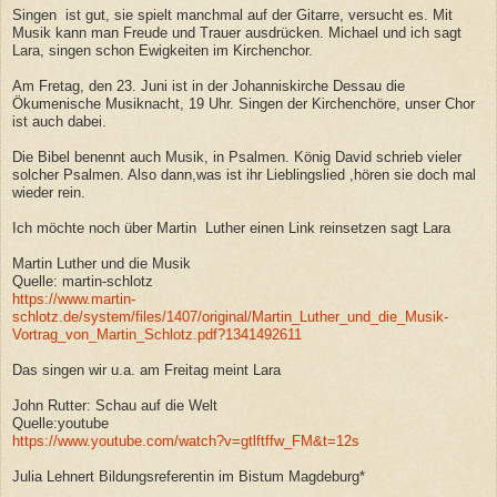
Singen ist gut, sie spielt manchmal auf der Gitarre, versucht es. Mit
Musik kann man Freude und Trauer ausdrücken. Michael und ich sagt
Lara, singen schon Ewigkeiten im Kirchenchor.
Am Fretag, den 23. Juni ist in der Johanniskirche Dessau die
Ökumenische Musiknacht, 19 Uhr. Singen der Kirchenchöre, unser Chor
ist auch dabei.
Die Bibel benennt auch Musik, in Psalmen. König David schrieb vieler
solcher Psalmen. Also dann,was ist ihr Lieblingslied ,hören sie doch mal
wieder rein.
Ich möchte noch über Martin Luther einen Link reinsetzen sagt Lara
Martin Luther und die Musik
Quelle: martin-schlotz
https://www.martin-
schlotz.de/system/files/1407/original/Martin_Luther_und_die_Musik-
Vortrag_von_Martin_Schlotz.pdf?1341492611
Das singen wir u.a. am Freitag meint Lara
John Rutter: Schau auf die Welt
Quelle:youtube
https://www.youtube.com/watch?v=gtlftffw_FM&t=12s
Julia Lehnert Bildungsreferentin im Bistum Magdeburg*