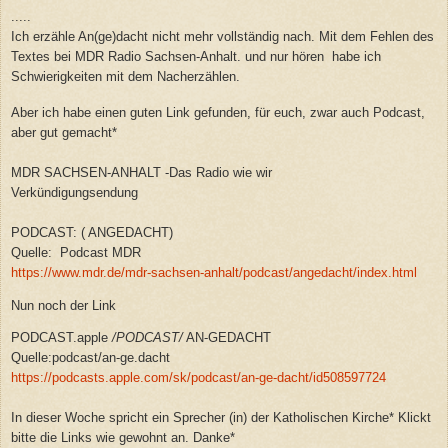
.....
Ich erzähle An(ge)dacht nicht mehr vollständig nach. Mit dem Fehlen des
Textes bei MDR Radio Sachsen-Anhalt. und nur hören habe ich
Schwierigkeiten mit dem Nacherzählen.
Aber ich habe einen guten Link gefunden, für euch, zwar auch Podcast,
aber gut gemacht*
MDR SACHSEN-ANHALT -Das Radio wie wir
Verkündigungsendung
PODCAST: ( ANGEDACHT)
Quelle: Podcast MDR
https://www.mdr.de/mdr-sachsen-anhalt/podcast/angedacht/index.html
Nun noch der Link
PODCAST.apple
/
PODCAST
/
AN-GEDACHT
Quelle:podcast/an-ge.dacht
https://podcasts.apple.com/sk/podcast/an-ge-dacht/id508597724
In dieser Woche spricht ein Sprecher (in) der Katholischen Kirche* Klickt
bitte die Links wie gewohnt an. Danke*