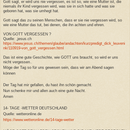
Gott sagt, er wird uns nie vergessen, es ist so, wie eine Mutter ist, die
niemals ihr Kind vergessen wird, was sie in sich hatte und was sie
geboren hat, was sie umhegt hat.
Gott sagt das zu seinen Menschen, dass er sie nie vergessen wird, so
wie eine Mutter das tut, bei denen, die ihn achten und ehren.
VON GOTT VERGESSEN ?
Quelle: ,jesus.ch
https://www.jesus.ch/themen/glaube/andachten/kurzpredigt_dick_leuveni
nk/110919-von_gott_vergessen.html
Das ist eine gute Geschichte, wie GOTT uns braucht, so wird er uns
nicht vergessen..
Möge der Tag so für uns gewesen sein, dass wir am Abend sagen
können
Der Tag hat mir gefallen, du hast ihn schön gemacht.
Nun schenke mir und allen auch eine gute Nacht.
Amen
14- TAGE -WETTER DEUTSCHLAND
Quelle: wetteronline.de
https://www.wetteronline.de/14-tage-wetter