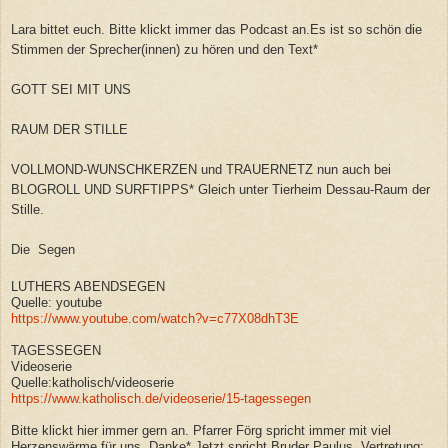
Lara bittet euch. Bitte klickt immer das Podcast an.Es ist so schön die
Stimmen der Sprecher(innen) zu hören und den Text*
GOTT SEI MIT UNS
RAUM DER STILLE
VOLLMOND-WUNSCHKERZEN und TRAUERNETZ nun auch bei
BLOGROLL UND SURFTIPPS* Gleich unter Tierheim Dessau-Raum der
Stille.
Die Segen
LUTHERS ABENDSEGEN
Quelle: youtube
https://www.youtube.com/watch?v=c77X08dhT3E
TAGESSEGEN
Videoserie
Quelle:katholisch/videoserie
https://www.katholisch.de/videoserie/15-tagessegen
Bitte klickt hier immer gern an. Pfarrer Förg spricht immer mit viel
Herzenswärme für uns. Danke* Jetzt spricht Bruder Paulus, Vertretung: