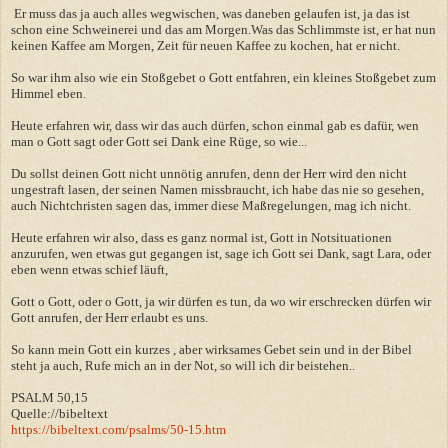
Er muss das ja auch alles wegwischen, was daneben gelaufen ist, ja das ist
schon eine Schweinerei und das am Morgen.Was das Schlimmste ist, er hat nun
keinen Kaffee am Morgen, Zeit für neuen Kaffee zu kochen, hat er nicht.
So war ihm also wie ein Stoßgebet o Gott entfahren, ein kleines Stoßgebet zum
Himmel eben.
Heute erfahren wir, dass wir das auch dürfen, schon einmal gab es dafür, wen
man o Gott sagt oder Gott sei Dank eine Rüge, so wie...
Du sollst deinen Gott nicht unnötig anrufen, denn der Herr wird den nicht
ungestraft lasen, der seinen Namen missbraucht, ich habe das nie so gesehen,
auch Nichtchristen sagen das, immer diese Maßregelungen, mag ich nicht.
Heute erfahren wir also, dass es ganz normal ist, Gott in Notsituationen
anzurufen, wen etwas gut gegangen ist, sage ich Gott sei Dank, sagt Lara, oder
eben wenn etwas schief läuft,
Gott o Gott, oder o Gott, ja wir dürfen es tun, da wo wir erschrecken dürfen wir
Gott anrufen, der Herr erlaubt es uns.
So kann mein Gott ein kurzes , aber wirksames Gebet sein und in der Bibel
steht ja auch, Rufe mich an in der Not, so will ich dir beistehen..
PSALM 50,15
Quelle://bibeltext
https://bibeltext.com/psalms/50-15.htm