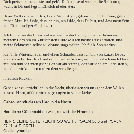
Dich preisen kommen sie und geh'n Dich preisend wieder; die Schöpfung
wacht in Dir und legt in Dir sich nieder. Herr,
Deine Welt ist schön, Herr, Deine Welt ist gut; gib mir nur hellen Sinn, gib mir
frohen Mut! Ich fühle, dass ich bin, ich fühle, dass Du bist, und dass mein Sein
von Dir ein sel´ger Abglanz ist.
Ich blühe wie die Blum und wachse wie der Baum, in meiner Jahreszeit, in
meinem Gartenraum. Zur reinsten Blüte will ich meine Lust entfalten, und
meine Schmerzen selbst zu Wonne umgestalten. Ich fühle Sommerlust,
Ich fühle Winterschauer, und einen Schauder, dass ich bin von kurzer Dauer.
Ich steh in Gottes Hand und ruh in Gottes Schoss; vor Ihm fühl ich mich klein,
mit Ihm fühl ich mich groß: Den wir am Anfang, den wir sehn am Ende steh'n,
von dem wir kommen und zu dem wir alle geh'n.
Friedrich Rückert
Gehen wir zuversichtlich in die Nacht, überlassen wir uns ganz dem Willen
unseres Herrn, fühlen wir uns geborgen in seiner Liebe
Gehen wir mit diesem Lied in die Nacht
Herr deine Güte reicht so weit, so weit der Himmel ist
HERR; DEINE GÜTE REICHT SO WEIT : PSALM 36,6 und PSALM
57,11 .A.E.GRELL
Quelle:.youtube