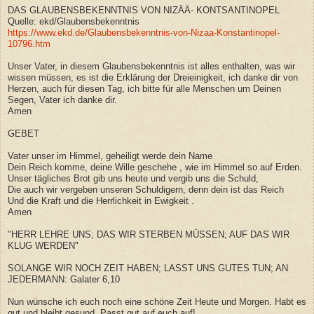
DAS GLAUBENSBEKENNTNIS VON NIZÄÄ- KONTSANTINOPEL
Quelle: ekd/Glaubensbekenntnis
https://www.ekd.de/Glaubensbekenntnis-von-Nizaa-Konstantinopel-
10796.htm
Unser Vater, in diesem Glaubensbekenntnis ist alles enthalten, was wir
wissen müssen, es ist die Erklärung der Dreieinigkeit, ich danke dir von
Herzen, auch für diesen Tag, ich bitte für alle Menschen um Deinen
Segen, Vater ich danke dir.
Amen
GEBET
Vater unser im Himmel, geheiligt werde dein Name
Dein Reich komme, deine Wille geschehe , wie im Himmel so auf Erden.
Unser tägliches Brot gib uns heute und vergib uns die Schuld,
Die auch wir vergeben unseren Schuldigern, denn dein ist das Reich
Und die Kraft und die Herrlichkeit in Ewigkeit .
Amen
"HERR LEHRE UNS; DAS WIR STERBEN MÜSSEN; AUF DAS WIR
KLUG WERDEN"
SOLANGE WIR NOCH ZEIT HABEN; LASST UNS GUTES TUN; AN
JEDERMANN: Galater 6,10
Nun wünsche ich euch noch eine schöne Zeit Heute und Morgen. Habt es
gut und bleibt gesund. Passt gut auf euch auf!