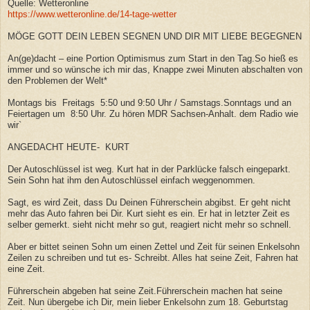
Quelle: Wetteronline
https://www.wetteronline.de/14-tage-wetter
MÖGE GOTT DEIN LEBEN SEGNEN UND DIR MIT LIEBE BEGEGNEN
An(ge)dacht – eine Portion Optimismus zum Start in den Tag.So hieß es
immer und so wünsche ich mir das, Knappe zwei Minuten abschalten von
den Problemen der Welt*
Montags bis Freitags 5:50 und 9:50 Uhr / Samstags.Sonntags und an
Feiertagen um 8:50 Uhr. Zu hören MDR Sachsen-Anhalt. dem Radio wie
wir`
ANGEDACHT HEUTE- KURT
Der Autoschlüssel ist weg. Kurt hat in der Parklücke falsch eingeparkt.
Sein Sohn hat ihm den Autoschlüssel einfach weggenommen.
Sagt, es wird Zeit, dass Du Deinen Führerschein abgibst. Er geht nicht
mehr das Auto fahren bei Dir. Kurt sieht es ein. Er hat in letzter Zeit es
selber gemerkt. sieht nicht mehr so gut, reagiert nicht mehr so schnell.
Aber er bittet seinen Sohn um einen Zettel und Zeit für seinen Enkelsohn
Zeilen zu schreiben und tut es- Schreibt. Alles hat seine Zeit, Fahren hat
eine Zeit.
Führerschein abgeben hat seine Zeit.Führerschein machen hat seine
Zeit. Nun übergebe ich Dir, mein lieber Enkelsohn zum 18. Geburtstag