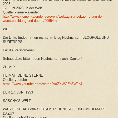
2023
17. Juni 2023 in der Welt
Quelle:.kleiner-kalender
http://www.kleiner-kalender.de/event/welttag-zur-bekaempfung-der-
wuestenbildung-und-duerre/90654.html
WELT
Die Links findet ihr nun rechts im Blog-Nachrichten- BLOGROLL UND
SURFTIPPS
Für die Verstorbenen
Schaut dazu bitte in den Nachrichten nach. Danke.*
ZU MIR
HEIMAT; DEINE STERNE
Quelle: youtube
https://www.youtube.com/watch?v=ZXWGEn3WJz4
DER 17. JUNI 1953
SASCHA´S WELT
WAS GESCHAH WIRKLCH AM 17. JUNI 1953, UND WIE KAM ES
DAZU?
Quelle:sascha313.wordpress