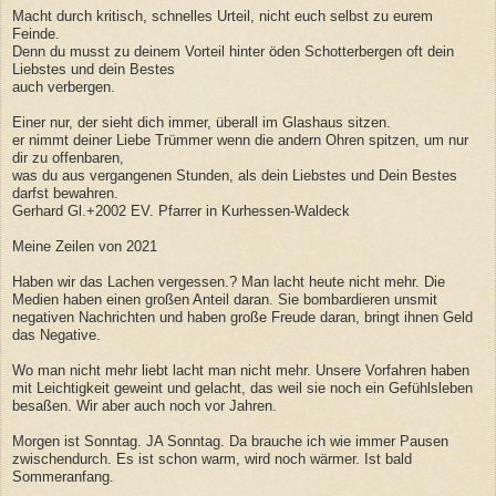
Macht durch kritisch, schnelles Urteil, nicht euch selbst zu eurem
Feinde.
Denn du musst zu deinem Vorteil hinter öden Schotterbergen oft dein
Liebstes und dein Bestes
auch verbergen.
Einer nur, der sieht dich immer, überall im Glashaus sitzen.
er nimmt deiner Liebe Trümmer wenn die andern Ohren spitzen, um nur
dir zu offenbaren,
was du aus vergangenen Stunden, als dein Liebstes und Dein Bestes
darfst bewahren.
Gerhard Gl.+2002 EV. Pfarrer in Kurhessen-Waldeck
Meine Zeilen von 2021
Haben wir das Lachen vergessen.? Man lacht heute nicht mehr. Die
Medien haben einen großen Anteil daran. Sie bombardieren unsmit
negativen Nachrichten und haben große Freude daran, bringt ihnen Geld
das Negative.
Wo man nicht mehr liebt lacht man nicht mehr. Unsere Vorfahren haben
mit Leichtigkeit geweint und gelacht, das weil sie noch ein Gefühlsleben
besaßen. Wir aber auch noch vor Jahren.
Morgen ist Sonntag. JA Sonntag. Da brauche ich wie immer Pausen
zwischendurch. Es ist schon warm, wird noch wärmer. Ist bald
Sommeranfang.