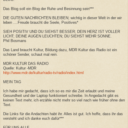
Das Blog soll ein Blog der Ruhe und Besinnung sein***
DIE GUTEN NACHRICHTEN BLEIBEN; wichtig in dieser Welt in der wir
leben ....Freude braucht die Seele, Positives*
SIEH POSITIV UND DU SIEHST BESSER; DEIN HERZ IST VOLLER
LICHT; DEINE AUGEN LEUCHTEN; DU SIEHST MEHR SONNE.
Phil Bosmans
Das Land braucht Kultur, Bildung dazu, MDR Kultur das Radio ist ein
schöner Sender, schaut mal rein.
MDR KULTUR DAS RADIO
Quelle: Kultur -MDR
http://www.mdr.de/kultur/radio-tv/radio/index.html
MEIN TAG
Ich habe mir gedacht, dass ich so es mir die Zeit erlaubt und meine
Gesundheit und der Laptop funktioniert schreibe. In Angedacht gibt es
keinen Text mehr, ich erzähle nicht mehr so viel nach wie früher ohne den
Text.
Die Links für die Andachten habt ihr. Alles ist gut. Ich hoffe, dass ihr das
versteht und ich danke euch dafür***
FÜR UNS ALLE