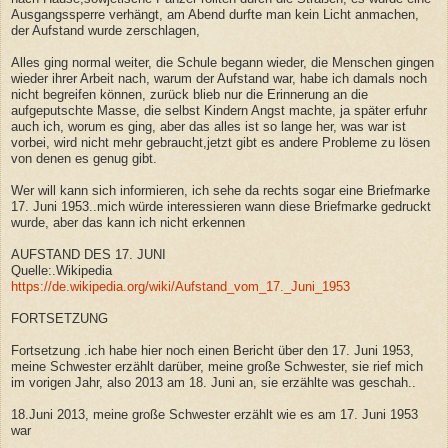
Ausgangssperre verhängt, am Abend durfte man kein Licht anmachen,
der Aufstand wurde zerschlagen,
Alles ging normal weiter, die Schule begann wieder, die Menschen gingen
wieder ihrer Arbeit nach, warum der Aufstand war, habe ich damals noch
nicht begreifen können, zurück blieb nur die Erinnerung an die
aufgeputschte Masse, die selbst Kindern Angst machte, ja später erfuhr
auch ich, worum es ging, aber das alles ist so lange her, was war ist
vorbei, wird nicht mehr gebraucht,jetzt gibt es andere Probleme zu lösen
von denen es genug gibt.
Wer will kann sich informieren, ich sehe da rechts sogar eine Briefmarke
17. Juni 1953..mich würde interessieren wann diese Briefmarke gedruckt
wurde, aber das kann ich nicht erkennen
AUFSTAND DES 17. JUNI
Quelle:.Wikipedia
https://de.wikipedia.org/wiki/Aufstand_vom_17._Juni_1953
FORTSETZUNG
Fortsetzung .ich habe hier noch einen Bericht über den 17. Juni 1953,
meine Schwester erzählt darüber, meine große Schwester, sie rief mich
im vorigen Jahr, also 2013 am 18. Juni an, sie erzählte was geschah..
18.Juni 2013, meine große Schwester erzählt wie es am 17. Juni 1953
war