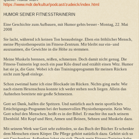
https://www.mdr.de/kultur/podcast/zudeick/index.html
HUMOR SEINER FITNESSTRAINERIN
Eine Geschichte zum Aufbauen, mit Humor gehts besser - Montag, 22. Mai
2008
Sie lacht, während ich keinen Ton herausbringe. Eben ein fröhlicher Mensch,
meine Physiotherapeutin im Fitness-Zentrum. Mir bleibt nur ein- und
auszuatmen, die Gewichte in die Höhe zu stemmen.
Meine Muskeln brennen, reißen, schmerzen. Doch damit nicht genug. Die
Fitness-Trainerin legt noch ein paar Kilo drauf und erzählt einen Witz. Humor
hat sie ja, die Gute. Wobei ich das Trainingsprogramm für meinen Rücken
nicht zum Spaß einlege.
Schon zweimal hatte ich eine Blockade im Rücken. Nichts ging mehr. Wie
nach einem Hexenschuss konnte ich weder stehen noch liegen. Allein das
Aufstehen bereitete mir große Schmerzen.
Gott sei Dank, halfen die Spritzen. Und natürlich auch mein sportliches
Ertüchtigungs-Programm bei der humorvollen Physiotherapeutin. Kein Witz.
Gott schuf den Menschen, heißt es in der Bibel. Er machte ihn nach seinem
Ebenbild. Mit Kopf und Herz, Armen und Beinen, Sehnen und Muskeln dazu.
Mit seinem Werk war Gott sehr zufrieden, so das Buch der Bücher. Er schenkte
dem Menschen einen Körper. Die Pflege gehört natürlich dazu. Gehört sich so
mit Geschenken. Außerdem lohnt sie sich. Durch mein Fitness-Training habe