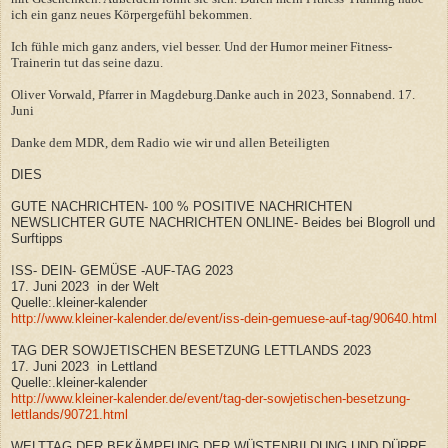
ich ein ganz neues Körpergefühl bekommen.
Ich fühle mich ganz anders, viel besser. Und der Humor meiner Fitness-
Trainerin tut das seine dazu.
Oliver Vorwald, Pfarrer in Magdeburg.Danke auch in 2023, Sonnabend. 17.
Juni
Danke dem MDR, dem Radio wie wir und allen Beteiligten
DIES
GUTE NACHRICHTEN- 100 % POSITIVE NACHRICHTEN
NEWSLICHTER GUTE NACHRICHTEN ONLINE- Beides bei Blogroll und
Surftipps
ISS- DEIN- GEMÜSE -AUF-TAG 2023
17. Juni 2023 in der Welt
Quelle:.kleiner-kalender
http://www.kleiner-kalender.de/event/iss-dein-gemuese-auf-tag/90640.html
TAG DER SOWJETISCHEN BESETZUNG LETTLANDS 2023
17. Juni 2023 in Lettland
Quelle:.kleiner-kalender
http://www.kleiner-kalender.de/event/tag-der-sowjetischen-besetzung-
lettlands/90721.html
WELTTAG DER BEKÄMPFUNG DER WÜSTENBILDUNG UND DÜRRE