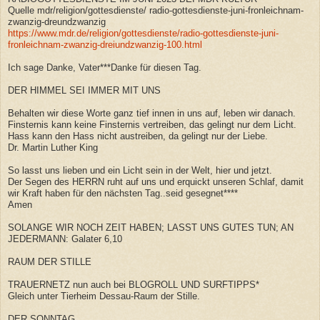
Quelle mdr/religion/gottesdienste/ radio-gottesdienste-juni-fronleichnam-
zwanzig-dreundzwanzig
https://www.mdr.de/religion/gottesdienste/radio-gottesdienste-juni-
fronleichnam-zwanzig-dreiundzwanzig-100.html
Ich sage Danke, Vater***Danke für diesen Tag.
DER HIMMEL SEI IMMER MIT UNS
Behalten wir diese Worte ganz tief innen in uns auf, leben wir danach.
Finsternis kann keine Finsternis vertreiben, das gelingt nur dem Licht.
Hass kann den Hass nicht austreiben, da gelingt nur der Liebe.
Dr. Martin Luther King
So lasst uns lieben und ein Licht sein in der Welt, hier und jetzt.
Der Segen des HERRN ruht auf uns und erquickt unseren Schlaf, damit
wir Kraft haben für den nächsten Tag..seid gesegnet****
Amen
SOLANGE WIR NOCH ZEIT HABEN; LASST UNS GUTES TUN; AN
JEDERMANN: Galater 6,10
RAUM DER STILLE
TRAUERNETZ nun auch bei BLOGROLL UND SURFTIPPS*
Gleich unter Tierheim Dessau-Raum der Stille.
DER SONNTAG