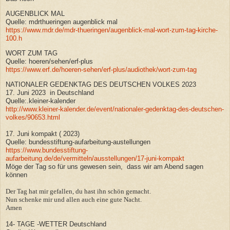
AUGENBLICK MAL
Quelle: mdrthueringen augenblick mal
https://www.mdr.de/mdr-thueringen/augenblick-mal-wort-zum-tag-kirche-
100.h
WORT ZUM TAG
Quelle: hoeren/sehen/erf-plus
https://www.erf.de/hoeren-sehen/erf-plus/audiothek/wort-zum-tag
NATIONALER GEDENKTAG DES DEUTSCHEN VOLKES 2023
17. Juni 2023 in Deutschland
Quelle:.kleiner-kalender
http://www.kleiner-kalender.de/event/nationaler-gedenktag-des-deutschen-
volkes/90653.html
17. Juni kompakt ( 2023)
Quelle: bundesstiftung-aufarbeitung-austellungen
https://www.bundesstiftung-
aufarbeitung.de/de/vermitteln/ausstellungen/17-juni-kompakt
Möge der Tag so für uns gewesen sein, dass wir am Abend sagen
können
Der Tag hat mir gefallen, du hast ihn schön gemacht.
Nun schenke mir und allen auch eine gute Nacht.
Amen
14- TAGE -WETTER Deutschland