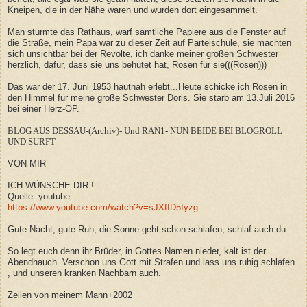
Kneipen, die in der Nähe waren und wurden dort eingesammelt.
Man stürmte das Rathaus, warf sämtliche Papiere aus die Fenster auf
die Straße, mein Papa war zu dieser Zeit auf Parteischule, sie machten
sich unsichtbar bei der Revolte, ich danke meiner großen Schwester
herzlich, dafür, dass sie uns behütet hat, Rosen für sie(((Rosen)))
Das war der 17. Juni 1953 hautnah erlebt...Heute schicke ich Rosen in
den Himmel für meine große Schwester Doris. Sie starb am 13.Juli 2016
bei einer Herz-OP.
BLOG AUS DESSAU-(Archiv)- Und RAN1- NUN BEIDE BEI BLOGROLL
UND SURFT
VON MIR
ICH WÜNSCHE DIR !
Quelle:.youtube
https://www.youtube.com/watch?v=sJXfID5Iyzg
Gute Nacht, gute Ruh, die Sonne geht schon schlafen, schlaf auch du
So legt euch denn ihr Brüder, in Gottes Namen nieder, kalt ist der
Abendhauch. Verschon uns Gott mit Strafen und lass uns ruhig schlafen
, und unseren kranken Nachbarn auch.
Zeilen von meinem Mann+2002