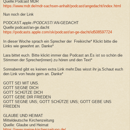
Quelle:Podcast MDR
https://www.mdr.de/mdr-sachsen-anhalt/podcast/angedacht/index.html
Nun noch der Link
PODCAST.apple
/
PODCAST
/
AN-GEDACHT
Quelle:podcast/an-ge.dacht
https://podcasts.apple.com/sk/podcast/an-ge-dacht/id508597724
In dieser Woche sprach ein Sprecher
der Freikirche* Klickt bitte die
Links wie gewohnt an. Danke*
Lara bittet euch. Bitte klickt immer das Podcast an.Es ist so schön die
Stimmen der Sprecher(innen) zu hören und den Text*
Sonnabend gibt es keinen extra Link mehr.Das wisst ihr ja.Schaut euch
den Link von heute gern an. Danke*
GOTT SEI MIT UNS.
GOTT SEGNE DICH
GOTT SCHÜTZE DICH
GOTT GEBE DIR FRIEDEN
GOTT SEGNE UNS; GOTT SCHÜTZE UNS; GOTT GEBE UNS
FRIEDEN
GLAUBE UND HEIMAT
Mitteldeutsche Kirchenzeitung
Quelle: Glaube und Heimat
https://www.meine-kirchenzeitung.de/