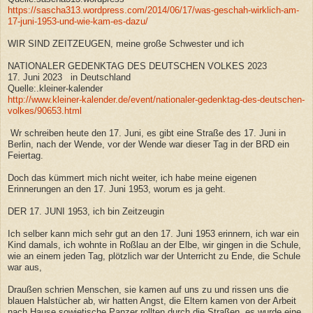
https://sascha313.wordpress.com/2014/06/17/was-geschah-wirklich-am-
17-juni-1953-und-wie-kam-es-dazu/
WIR SIND ZEITZEUGEN, meine große Schwester und ich
NATIONALER GEDENKTAG DES DEUTSCHEN VOLKES 2023
17. Juni 2023 in Deutschland
Quelle:.kleiner-kalender
http://www.kleiner-kalender.de/event/nationaler-gedenktag-des-deutschen-
volkes/90653.html
W
r schreiben heute den 17. Juni, es gibt eine Straße des 17. Juni in
Berlin, nach der Wende, vor der Wende war dieser Tag in der BRD ein
Feiertag.
Doch das kümmert mich nicht weiter, ich habe meine eigenen
Erinnerungen an den 17. Juni 1953, worum es ja geht.
DER 17. JUNI 1953, ich bin Zeitzeugin
Ich selber kann mich sehr gut an den 17. Juni 1953 erinnern, ich war ein
Kind damals, ich wohnte in Roßlau an der Elbe, wir gingen in die Schule,
wie an einem jeden Tag, plötzlich war der Unterricht zu Ende, die Schule
war aus,
Draußen schrien Menschen, sie kamen auf uns zu und rissen uns die
blauen Halstücher ab, wir hatten Angst, die Eltern kamen von der Arbeit
nach Hause,sowjetische Panzer rollten durch die Straßen, es wurde eine