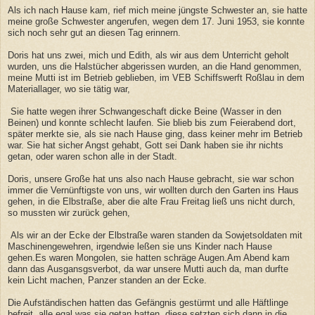
Als ich nach Hause kam, rief mich meine jüngste Schwester an, sie hatte
meine große Schwester angerufen, wegen dem 17. Juni 1953, sie konnte
sich noch sehr gut an diesen Tag erinnern.
Doris hat uns zwei, mich und Edith, als wir aus dem Unterricht geholt
wurden, uns die Halstücher abgerissen wurden, an die Hand genommen,
meine Mutti ist im Betrieb geblieben, im VEB Schiffswerft Roßlau in dem
Materiallager, wo sie tätig war,
Sie hatte wegen ihrer Schwangeschaft dicke Beine (Wasser in den
Beinen) und konnte schlecht laufen. Sie blieb bis zum Feierabend dort,
später merkte sie, als sie nach Hause ging, dass keiner mehr im Betrieb
war. Sie hat sicher Angst gehabt, Gott sei Dank haben sie ihr nichts
getan, oder waren schon alle in der Stadt.
Doris, unsere Große hat uns also nach Hause gebracht, sie war schon
immer die Vernünftigste von uns, wir wollten durch den Garten ins Haus
gehen, in die Elbstraße, aber die alte Frau Freitag ließ uns nicht durch,
so mussten wir zurück gehen,
Als wir an der Ecke der Elbstraße waren standen da Sowjetsoldaten mit
Maschinengewehren, irgendwie leßen sie uns Kinder nach Hause
gehen.Es waren Mongolen, sie hatten schräge Augen.Am Abend kam
dann das Ausgansgsverbot, da war unsere Mutti auch da, man durfte
kein Licht machen, Panzer standen an der Ecke.
Die Aufständischen hatten das Gefängnis gestürmt und alle Häftlinge
befreit, alle egal was sie getan hatten, diese setzten sich dann in die