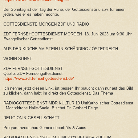
Der Sonntag ist der Tag der Ruhe, der Gottesdienste u.s.w, für einen
jeden, wie er es haben möchte.
GOTTESDIENSTE MORGEN ZDF UND RADIO
ZDF FERNSEHGOTTESDIENST MORGEN 18. Juni 2023 um 9:30 Uhr
Evangelischer Gottesdienst
AUS DER KIRCHE AM STEIN IN SCHÄRDING / ÖSTERREICH
WOHIN SONST
ZDF FERNSEHGOTTESDIENST
Quelle: ZDF Fernsehgottesdienst
https://www.zdf.fernsehgottesdienst.de/
Ich nehme jetzt diesen Link, ist besser. Ihr braucht dann nur auf das Bild
zu klicken, dann habt ihr direkt den Gottesdienst. Das Thema
RADIOGOTTESDIENST MDR KULTUR 10 UhrKatholischer Gottesdienst
. Moritzkirche Halle-Saale. Bischof Dr. Gerhard Feige.
RELIGION & GESELLSCHAFT
Programmvorschau Gemeindeporträts & Auios
RADIOGOTTESDIENSTE IM JUNI 2023 BEI MDR KULTUR