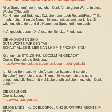
Allen Sprechern(innen) herzlichen Dank für die guten Worte, in dieser
Woche (((Rosen)))
Für Himmel und Erde jetzt Zwischentöne, auch Rosen(((Rosen))) Es
macht keinen Sinn die Namen hinzuschreiben, weil der Link sich
wöchentlich ändert und die Namen der Sprecher(innen) auch.
In Angedacht sprach Dr. Alexander Schulze Friedensau.
DIE ANDACHTEN SIND
GUTE WORTE FÜR DEN TAG
SCHAUT ALLES IN LIEBE AN UND MIT FROHEM SINN*
Kirchenkreis STOLZENAU- LOCCUM- ANGEDACHT
Quelle: Kirchenkreis-Stolzenau
https://www.kirchenkreis-stolzenau-loccum.de/angedacht
Ich bin so froh, dass wir die Andachten haben und so viele
Sprecher(innen), die uns auf Themen hinweisen, sie uns nahe
bringen,und alle Texte mit viel Liebe erzählen,lieben herzlichen Dank
dafür ***
DIE LOSUNGEN
Quelle: Losung
http://www.losungen.de/
EINIGE LINKS - KLICK BLOGROLL UND SURFTIPPS RECHTS IM
BLOG.