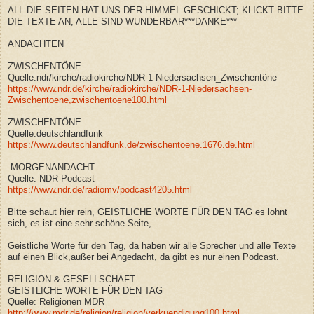
ALL DIE SEITEN HAT UNS DER HIMMEL GESCHICKT; KLICKT BITTE
DIE TEXTE AN; ALLE SIND WUNDERBAR***DANKE***
ANDACHTEN
ZWISCHENTÖNE
Quelle:ndr/kirche/radiokirche/NDR-1-Niedersachsen_Zwischentöne
https://www.ndr.de/kirche/radiokirche/NDR-1-Niedersachsen-
Zwischentoene,zwischentoene100.html
ZWISCHENTÖNE
Quelle:deutschlandfunk
https://www.deutschlandfunk.de/zwischentoene.1676.de.html
MORGENANDACHT
Quelle: NDR-Podcast
https://www.ndr.de/radiomv/podcast4205.html
Bitte schaut hier rein, GEISTLICHE WORTE FÜR DEN TAG es lohnt
sich, es ist eine sehr schöne Seite,
Geistliche Worte für den Tag, da haben wir alle Sprecher und alle Texte
auf einen Blick,außer bei Angedacht, da gibt es nur einen Podcast.
RELIGION & GESELLSCHAFT
GEISTLICHE WORTE FÜR DEN TAG
Quelle: Religionen MDR
http://www.mdr.de/religion/religion/verkuendigung100.html