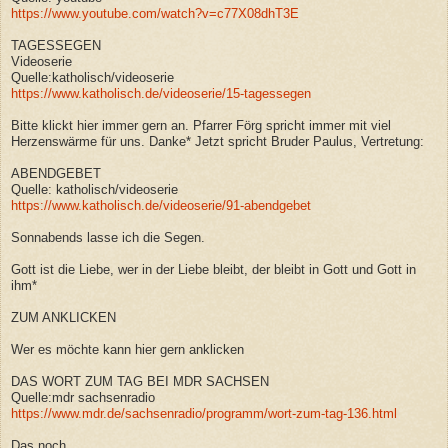
https://www.youtube.com/watch?v=c77X08dhT3E
TAGESSEGEN
Videoserie
Quelle:katholisch/videoserie
https://www.katholisch.de/videoserie/15-tagessegen
Bitte klickt hier immer gern an. Pfarrer Förg spricht immer mit viel
Herzenswärme für uns. Danke* Jetzt spricht Bruder Paulus, Vertretung:
ABENDGEBET
Quelle: katholisch/videoserie
https://www.katholisch.de/videoserie/91-abendgebet
Sonnabends lasse ich die Segen.
Gott ist die Liebe, wer in der Liebe bleibt, der bleibt in Gott und Gott in
ihm*
ZUM ANKLICKEN
Wer es möchte kann hier gern anklicken
DAS WORT ZUM TAG BEI MDR SACHSEN
Quelle:mdr sachsenradio
https://www.mdr.de/sachsenradio/programm/wort-zum-tag-136.html
Das noch