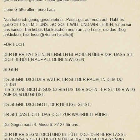
Liebe Grüße allen, eure Lara.
Nun habe ich genug geschrieben, .Passt gut auf euch auf. Habt es
gut.GOTT SEI MIT UNS. SO GOTT WILL UND WIR LEBEN, lesen wir
uns wieder. Ein liebes Dankeschön noch an alle Leser, die das Blog
anklicken, hier lesen(((Rosen für alle)))
FÜR EUCH
DER HERR HAT SEINEN ENGELN BEFOHLEN ÜBER DIR; DASS SIE
DICH BEHÜTEN AUF ALL DEINEN WEGEN
SEGEN
ES SEGNE DICH DER VATER; ER SEI DER RAUM; IN DEM DU
LEBST
.ES SEGNE DICH JESUS CHRISTUS; DER SOHN ; ER SEI DER WEG
AUF DEM DU GEHST.
ES SEGNE DICH GOTT; DER HEILIGE GEIST;
ER SEI DAS LICHT; DAS DICH ZUR WAHRHEIT FÜHRT.
Der Segen nach 4. Mose 6. 22-27 für uns
DER HERR SEGNE DICH UND BEHÜTE DICH DER HERR LASSE
SEIN ANGESICHT LEUCHTEN ÜBER DIR UND SEI DIR GNÄDIG