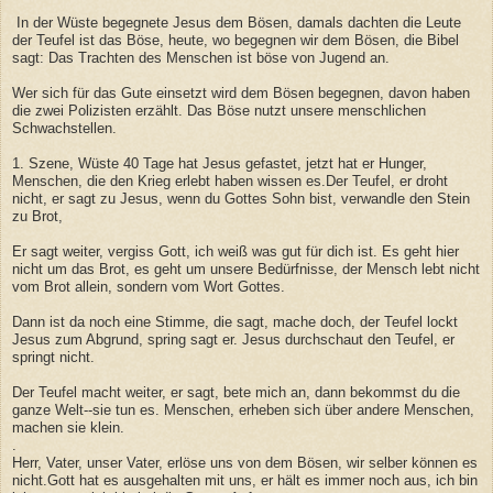
In der Wüste begegnete Jesus dem Bösen, damals dachten die Leute
der Teufel ist das Böse, heute, wo begegnen wir dem Bösen, die Bibel
sagt: Das Trachten des Menschen ist böse von Jugend an.
Wer sich für das Gute einsetzt wird dem Bösen begegnen, davon haben
die zwei Polizisten erzählt. Das Böse nutzt unsere menschlichen
Schwachstellen.
1. Szene, Wüste 40 Tage hat Jesus gefastet, jetzt hat er Hunger,
Menschen, die den Krieg erlebt haben wissen es.Der Teufel, er droht
nicht, er sagt zu Jesus, wenn du Gottes Sohn bist, verwandle den Stein
zu Brot,
Er sagt weiter, vergiss Gott, ich weiß was gut für dich ist. Es geht hier
nicht um das Brot, es geht um unsere Bedürfnisse, der Mensch lebt nicht
vom Brot allein, sondern vom Wort Gottes.
Dann ist da noch eine Stimme, die sagt, mache doch, der Teufel lockt
Jesus zum Abgrund, spring sagt er. Jesus durchschaut den Teufel, er
springt nicht.
Der Teufel macht weiter, er sagt, bete mich an, dann bekommst du die
ganze Welt--sie tun es. Menschen, erheben sich über andere Menschen,
machen sie klein.
.
Herr, Vater, unser Vater, erlöse uns von dem Bösen, wir selber können es
nicht.Gott hat es ausgehalten mit uns, er hält es immer noch aus, ich bin