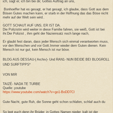
ich, sagt er, ich bin bei dir, Gottes Auftrag an uns,
Bonhoeffer hat es gesagt, er hat gesagt, ich glaube, dass Gott aus dem
Bösen Gutes machen kann, er starb in der Hoffnung das das Böse nicht
mehr auf der Welt sein wird..
.
GOTT SCHAUT AUF UNS; ER IST DA.
Die Polizistin wird weiter in diese Familie fahren, sie weiß, Gott ist bei
ihr.Der Polizist , ihm geht der Nazieinsatz noch lange nach,
Er glaubt fest daran, dass jeder Mensch sich einmal verantworten muss,
vor den Menschen und vor Gott.Immer wieder dem Guten dienen. Kein
Mensch ist nur gut, kein Mensch ist nur böse.
BLOG AUS DESSAU-( Archiv)- Und RAN1- NUN BEIDE BEI BLOGROLL
UND SURFTIPPS*
VON MIR
TAIZÉ- NADA TE TURBE
Quelle:.youtube
https://www.youtube.com/watch?v=go1-BoDD7CI
Gute Nacht, gute Ruh, die Sonne geht schon schlafen, schlaf auch du
So legt euch denn ihr Brüder, in Gottes Namen nieder, kalt ist der