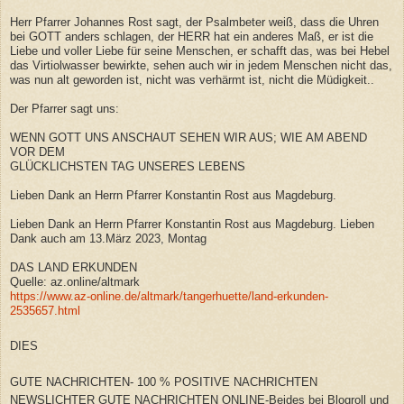
Herr Pfarrer Johannes Rost sagt, der Psalmbeter weiß, dass die Uhren
bei GOTT anders schlagen, der HERR hat ein anderes Maß, er ist die
Liebe und voller Liebe für seine Menschen, er schafft das, was bei Hebel
das Virtiolwasser bewirkte, sehen auch wir in jedem Menschen nicht das,
was nun alt geworden ist, nicht was verhärmt ist, nicht die Müdigkeit..
Der Pfarrer sagt uns:
WENN GOTT UNS ANSCHAUT SEHEN WIR AUS; WIE AM ABEND
VOR DEM
GLÜCKLICHSTEN TAG UNSERES LEBENS
Lieben Dank an Herrn Pfarrer Konstantin Rost aus Magdeburg.
Lieben Dank an Herrn Pfarrer Konstantin Rost aus Magdeburg. Lieben
Dank auch am 13.März 2023, Montag
DAS LAND ERKUNDEN
Quelle: az.online/altmark
https://www.az-online.de/altmark/tangerhuette/land-erkunden-
2535657.html
DIES
GUTE NACHRICHTEN- 100 % POSITIVE NACHRICHTEN
NEWSLICHTER GUTE NACHRICHTEN ONLINE-Beides bei Blogroll und