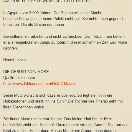
ANGEDACHT GESTERN- MOSE- GOTT RETTET
In Agypten vor 3.000 Jahren. Der Pharao will seine Macht
behalten.Deswegen ist seine Politik nicht gut. Sie richtet sich gegen die
Israeliten. Die als Slaven dort leben.
Sie sollen mehr arbeiten und nicht aufmucksen.Den Hebammen befiehlt
er alle neugeborenen Jungs zu töten.In dieser schlimmen Zeit wird Mose
geboren.
Neues Leben
DIE GEBURT VON MOSE
Quelle: bibleserver
https://www.bibleserver.com/NLB/2.Mose2
Seine Mutti wünscht sich dass er überlebt. So legt sie ihn in ein
Holzkästchen und stellt ihn ins Schilf.Die Tochter des Pharao geht mit
ihren Dienerinnen vorbei.
Sie findet Mose und nimmt ihn mit. Das kleine Kind hat ihr Herz
berührt.Sie zieht das Kind auf. Dazu braucht sie eine Amme. Das um das
Kind zu stillen. Es ist dann Moses Mutter die Amme, ohne dass es