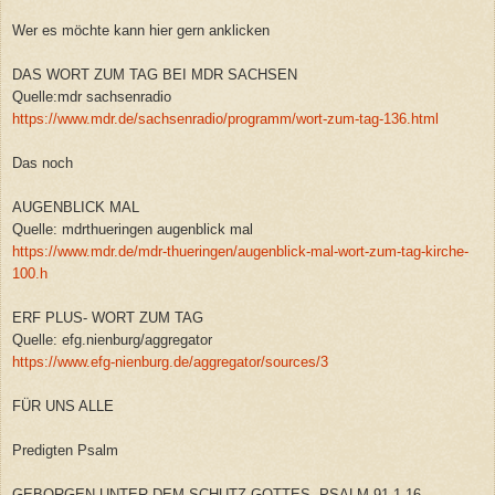
Wer es möchte kann hier gern anklicken
DAS WORT ZUM TAG BEI MDR SACHSEN
Quelle:mdr sachsenradio
https://www.mdr.de/sachsenradio/programm/wort-zum-tag-136.html
Das noch
AUGENBLICK MAL
Quelle: mdrthueringen augenblick mal
https://www.mdr.de/mdr-thueringen/augenblick-mal-wort-zum-tag-kirche-
100.h
ERF PLUS- WORT ZUM TAG
Quelle: efg.nienburg/aggregator
https://www.efg-nienburg.de/aggregator/sources/3
FÜR UNS ALLE
Predigten Psalm
GEBORGEN UNTER DEM SCHUTZ GOTTES PSALM 91-1-16