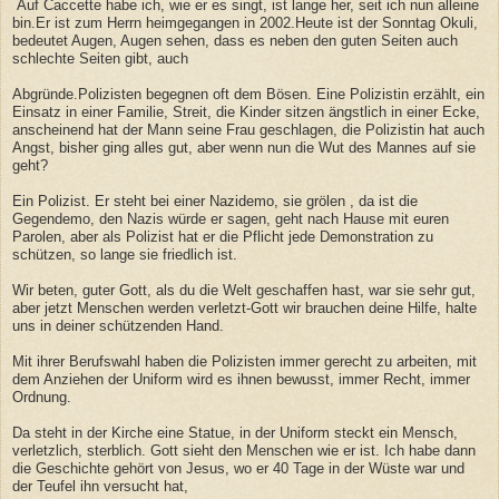
Auf Caccette habe ich, wie er es singt, ist lange her, seit ich nun alleine
bin.Er ist zum Herrn heimgegangen in 2002.Heute ist der Sonntag Okuli,
bedeutet Augen, Augen sehen, dass es neben den guten Seiten auch
schlechte Seiten gibt, auch
Abgründe.Polizisten begegnen oft dem Bösen. Eine Polizistin erzählt, ein
Einsatz in einer Familie, Streit, die Kinder sitzen ängstlich in einer Ecke,
anscheinend hat der Mann seine Frau geschlagen, die Polizistin hat auch
Angst, bisher ging alles gut, aber wenn nun die Wut des Mannes auf sie
geht?
Ein Polizist. Er steht bei einer Nazidemo, sie grölen , da ist die
Gegendemo, den Nazis würde er sagen, geht nach Hause mit euren
Parolen, aber als Polizist hat er die Pflicht jede Demonstration zu
schützen, so lange sie friedlich ist.
Wir beten, guter Gott, als du die Welt geschaffen hast, war sie sehr gut,
aber jetzt Menschen werden verletzt-Gott wir brauchen deine Hilfe, halte
uns in deiner schützenden Hand.
Mit ihrer Berufswahl haben die Polizisten immer gerecht zu arbeiten, mit
dem Anziehen der Uniform wird es ihnen bewusst, immer Recht, immer
Ordnung.
Da steht in der Kirche eine Statue, in der Uniform steckt ein Mensch,
verletzlich, sterblich. Gott sieht den Menschen wie er ist. Ich habe dann
die Geschichte gehört von Jesus, wo er 40 Tage in der Wüste war und
der Teufel ihn versucht hat,