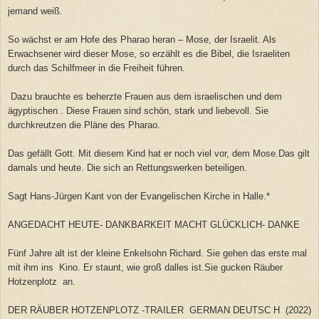
jemand weiß.
So wächst er am Hofe des Pharao heran – Mose, der Israelit. Als
Erwachsener wird dieser Mose, so erzählt es die Bibel, die Israeliten
durch das Schilfmeer in die Freiheit führen.
Dazu brauchte es beherzte Frauen aus dem israelischen und dem
ägyptischen . Diese Frauen sind schön, stark und liebevoll. Sie
durchkreutzen die Pläne des Pharao.
Das gefällt Gott. Mit diesem Kind hat er noch viel vor, dem Mose.Das gilt
damals und heute. Die sich an Rettungswerken beteiligen.
Sagt Hans-Jürgen Kant von der Evangelischen Kirche in Halle.*
ANGEDACHT HEUTE- DANKBARKEIT MACHT GLÜCKLICH- DANKE
Fünf Jahre alt ist der kleine Enkelsohn Richard. Sie gehen das erste mal
mit ihm ins Kino. Er staunt, wie groß dalles ist.Sie gucken Räuber
Hotzenplotz an.
DER RÄUBER HOTZENPLOTZ -TRAILER GERMAN DEUTSC H (2022)