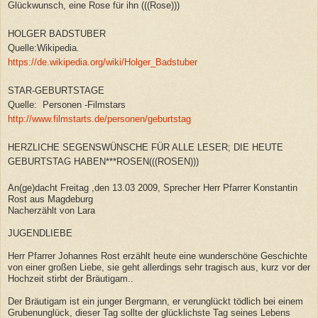
Glückwunsch, eine Rose für ihn (((Rose)))
HOLGER BADSTUBER
Quelle:Wikipedia.
https://de.wikipedia.org/wiki/Holger_Badstuber
STAR-GEBURTSTAGE
Quelle: Personen -Filmstars
http://www.filmstarts.de/personen/geburtstag
HERZLICHE SEGENSWÜNSCHE FÜR ALLE LESER; DIE HEUTE
GEBURTSTAG HABEN***ROSEN(((ROSEN)))
An(ge)dacht Freitag ,den 13.03 2009, Sprecher Herr Pfarrer Konstantin
Rost aus Magdeburg
Nacherzählt von Lara
JUGENDLIEBE
Herr
Pfarrer Johannes Rost erzählt heute eine wunderschöne Geschichte
von einer großen Liebe, sie geht allerdings sehr tragisch aus, kurz vor der
Hochzeit stirbt der Bräutigam..
Der Bräutigam ist ein junger Bergmann, er verunglückt tödlich bei einem
Grubenunglück, dieser Tag sollte der glücklichste Tag seines Lebens