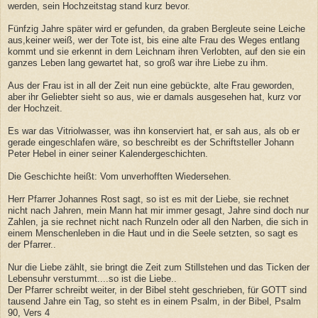
werden, sein Hochzeitstag stand kurz bevor.
Fünfzig Jahre später wird er gefunden, da graben Bergleute seine Leiche
aus,keiner weiß, wer der Tote ist, bis eine alte Frau des Weges entlang
kommt und sie erkennt in dem Leichnam ihren Verlobten, auf den sie ein
ganzes Leben lang gewartet hat, so groß war ihre Liebe zu ihm.
Aus der Frau ist in all der Zeit nun eine gebückte, alte Frau geworden,
aber ihr Geliebter sieht so aus, wie er damals ausgesehen hat, kurz vor
der Hochzeit.
Es war das Vitriolwasser, was ihn konserviert hat, er sah aus, als ob er
gerade eingeschlafen wäre, so beschreibt es der Schriftsteller Johann
Peter Hebel in einer seiner Kalendergeschichten.
Die Geschichte heißt: Vom unverhofften Wiedersehen.
Herr Pfarrer Johannes Rost sagt, so ist es mit der Liebe, sie rechnet
nicht nach Jahren, mein Mann hat mir immer gesagt, Jahre sind doch nur
Zahlen, ja sie rechnet nicht nach Runzeln oder all den Narben, die sich in
einem Menschenleben in die Haut und in die Seele setzten, so sagt es
der Pfarrer..
Nur die Liebe zählt, sie bringt die Zeit zum Stillstehen und das Ticken der
Lebensuhr verstummt....so ist die Liebe..
Der Pfarrer schreibt weiter, in der Bibel steht geschrieben, für GOTT sind
tausend Jahre ein Tag, so steht es in einem Psalm, in der Bibel, Psalm
90, Vers 4