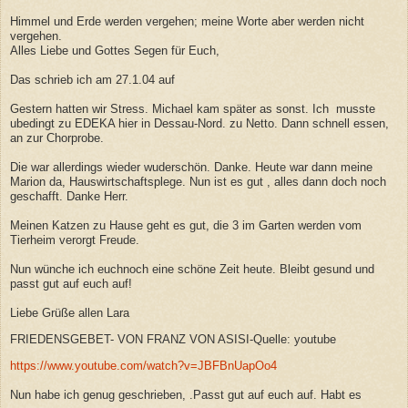
Himmel und Erde werden vergehen; meine Worte aber werden nicht
vergehen.
Alles Liebe und Gottes Segen für Euch,
Das schrieb ich am 27.1.04 auf
Gestern hatten wir Stress. Michael kam später as sonst. Ich musste
ubedingt zu EDEKA hier in Dessau-Nord. zu Netto. Dann schnell essen,
an zur Chorprobe.
Die war allerdings wieder wuderschön. Danke. Heute war dann meine
Marion da, Hauswirtschaftsplege. Nun ist es gut , alles dann doch noch
geschafft. Danke Herr.
Meinen Katzen zu Hause geht es gut, die 3 im Garten werden vom
Tierheim verorgt Freude.
Nun wünche ich euchnoch eine schöne Zeit heute. Bleibt gesund und
passt gut auf euch auf!
Liebe Grüße allen Lara
FRIEDENSGEBET- VON FRANZ VON ASISI-Quelle: youtube
https://www.youtube.com/watch?v=JBFBnUapOo4
Nun habe ich genug geschrieben, .Passt gut auf euch auf. Habt es