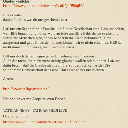
Quelle: youtube
https://www.youtube.com/watch?v=KQzR56qfbVk
Lieber Vater,
danke für alles was du uns geschenkt hast.
Laß uns ein Segen für die Familie und für die Gesellschaft sein. Lass uns sehen,
wer Hilfe braucht und hören, wo man leise um Hilfe fleht, da wo es alte und
schwache Menschen gibt, da wo Kinder keine Liebe bekommen, Tiere
ausgesetzt und gequält werden. Immer können wir es nicht erkennen, HERR,
nicht immer hören wir es, nicht immer sehen wir..
Hilf uns doch dabei! Segne jeden Einzelnen, vergiß keinen .
Auch die nicht, die nicht mehr richtig glauben wollen oder können. Laß uns
dafür beten , daß ihr Glaube nicht aufhöre, sondern stärker werde! Die
wunderbare Gemeinschaft der Liebe Christi möge bei uns bleiben.
Amen
http://www.heilige-maria.de/
Vatican news mit Angelus vom Papst
VATICAN NEWS VATICAN MEDI LIVE
Quelle:.youtube
https://www.youtube.com/user/vatican?gl=DE&hl=de