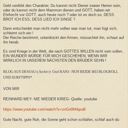
Geld verdirbt den Charakter, Du kannst nicht Diener zweier Herren sein,
oder du kannst nicht dem Mammon dienen und GOTT, haben wir
Ehrfurcht vor GOTT, auch heute noch ? oder ist es doch so, DESS
BROT ICH ESS; DESS LIED ICH SINGE ?
Dann entscheidet man nicht mehr selber was man tut, man fügt sich,
schleimt sich ein !
Der Reiche bestimmt, unterdrückt den Armen, missachtet ihn, schaut auf
ihn herab.
Es sind Kriege in der Welt, die nach GOTTES WILLEN nicht sein sollen..
EIN WUNDER WÜRDE FÜR MICH GESCHEHEN; WENN WIR
WIRKLICH IN UNSEREM NÄCHSTEN DEN BRUDER SEHN !
BLOG AUS DESSAU-( Archiv)- Und RAN1- NUN BEIDE BEI BLOGROLL
UND SURFTIPPS*
VON MIR
REINHARD MEY- NIE WIEDER KRIEG- Quelle: youtube
https://www.youtube.com/watch?v=znGn0hHqxa8
Gute Nacht, gute Ruh, die Sonne geht schon schlafen, schlaf auch du