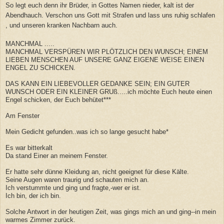
So legt euch denn ihr Brüder, in Gottes Namen nieder, kalt ist der
Abendhauch. Verschon uns Gott mit Strafen und lass uns ruhig schlafen
, und unseren kranken Nachbarn auch.
MANCHMAL .....
MANCHMAL VERSPÜREN WIR PLÖTZLICH DEN WUNSCH; EINEM
LIEBEN MENSCHEN AUF UNSERE GANZ EIGENE WEISE EINEN
ENGEL ZU SCHICKEN.
DAS KANN EIN LIEBEVOLLER GEDANKE SEIN; EIN GUTER
WUNSCH ODER EIN KLEINER GRUß.....ich möchte Euch heute einen
Engel schicken, der Euch behütet***
Am Fenster
Mein Gedicht gefunden..was ich so lange gesucht habe*
Es war bitterkalt
Da stand Einer an meinem Fenster.
Er hatte sehr dünne Kleidung an, nicht geeignet für diese Kälte.
Seine Augen waren traurig und schauten mich an.
Ich verstummte und ging und fragte,-wer er ist.
Ich bin, der ich bin.
Solche Antwort in der heutigen Zeit, was gings mich an und ging--in mein
warmes Zimmer zurück.