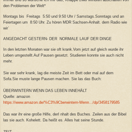
den Problemen der Welt*
Montags bis Freitags 5:50 und 9:50 Uhr / Samstags.Sonntags und an
Feiertagen um 8:50 Uhr. Zu hören MDR Sachsen-Anhalt. dem Radio wie
wir`
ANGEDACHT GESTERN-
DER NORMALE LAUF DER DINGE
In den letzten Monaten war sie oft krank.Vom jetzt auf gleich wurde ihr
Leben umgestellt.Auf Pausen gesetzt. Studieren konnte sie auch nicht
mehr.
Sie war sehr krank, lag die meiste Zeit im Bett oder mal auf dem
Sofa.Sie muste lange Pausen machen. Sie las das Buch:
ÜBERWINTERN WENN DAS LEBEN INNEHÄLT
Quelle: amazon
https://www.amazon.de/%C3%9Cberwintern-Wenn.../dp/3458179585
Das war ihr eine große Hilfe, derI nhalt des Buches. Zeilen aus der Bibel
las sie auch. Kohelett. Da heißt es. Alles hat seine Stunde.
ZEIT