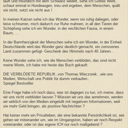
läuft und freundlich mit dem Schwanz wedelt, sehe ich Gottes Werk,
schaut einmal in Hundeaugen, treu und ergeben, dem Menschen, quält
sie
nicht, setzt sie nicht aus !
In meinen Katzen sehe ich das Wunder, wenn sie ruhig daliegen, oder
leise schnurren, mich dadurch zur Ruhe mahnen, in all den Tieren der
Schöpfung sehe ich ein Wunder, in der reichlichen Fauna, in einem
Baum, ...
In der Barmherzigkeit der Menschen sehe ich ein Wunder, in der Einheit
Deutschlands wird das Wunder ganz deutlich gemacht, ein zerissenes
Land zusammen gefügt- Geschenk des Himmels nach 40 Jahren...
Keine Wunder sehe ich, wie die Menschen verblöden, das sind nicht
meine Worte, ich habe mir heute das Buch gekauft:
DIE VERBLÖDETE REPUBLIK..von Thomas Wieczorek...wie uns
Medien, Wirtschaft uns Politik für dumm verkaufen..
Spiegel Bestseller.
Eine Frage habe ich noch dazu, was ist dagegen zu tun, ich meine, dass
wir uns nicht verblöden lassen ? Müssen wir uns das annehmen, werden
wir wirklich von den Medien eingelullt mit negativen Informationen, weil
sie mehr Geld bringen, als positive Nachrichten ?
Hat keiner mehr ein Privatleben, der eine bekannte Persönlichkeit ist, wie
gehen wir miteinander um, wie im Umgangston, haben wir noch Respekt
voreinander, oder ist das eigene ICH nur noch maßgebend ?