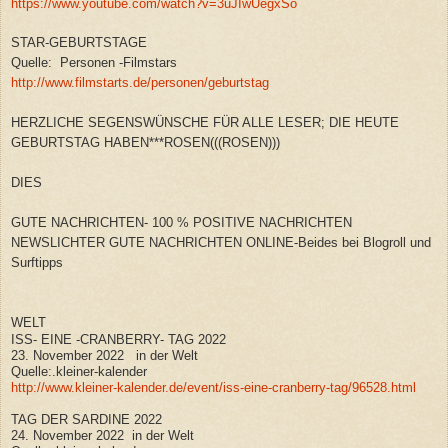
https://www.youtube.com/watch?v=3uJIwUegxSo
STAR-GEBURTSTAGE
Quelle: Personen -Filmstars
http://www.filmstarts.de/personen/geburtstag
HERZLICHE SEGENSWÜNSCHE FÜR ALLE LESER; DIE HEUTE
GEBURTSTAG HABEN***ROSEN(((ROSEN)))
DIES
GUTE NACHRICHTEN- 100 % POSITIVE NACHRICHTEN
NEWSLICHTER GUTE NACHRICHTEN ONLINE-Beides bei Blogroll und
Surftipps
WELT
ISS- EINE -CRANBERRY- TAG 2022
23. November 2022 in der Welt
Quelle:.kleiner-kalender
http://www.kleiner-kalender.de/event/iss-eine-cranberry-tag/96528.html
TAG DER SARDINE 2022
24. November 2022 in der Welt