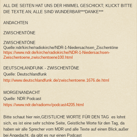
ALL DIE SEITEN HAT UNS DER HIMMEL GESCHICKT; KLICKT BITTE
DIE TEXTE AN; ALLE SIND WUNDERBAR***DANKE***
ANDACHTEN
ZWISCHENTÖNE
ZWISCHENTÖNE
Quelle:ndr/kirche/radiokirche/NDR-1-Niedersachsen_Zischentöne
https://www.ndr.de/kirche/radiokirche/NDR-1-Niedersachsen-
Zwischentoene,zwischentoene100.html
DEUTSCHLANDFUNK - ZWISCHENTÖNE
Quelle: Deutschlandfunk
http://www.deutschlandfunk.de/zwischentoene.1676.de.html
MORGENANDACHT
Quelle: NDR Podcast
https://www.ndr.de/radiomv/podcast4205.html
Bitte schaut hier rein,GEISTLICHE WORTE FÜR DEN TAG es lohnt
sich, es ist eine sehr schöne Seite, Geistliche Worte für den Tag, da
haben wir alle Sprecher vom MDR und alle Texte auf einen Blick,außer
bei Angedacht, da gibt es nur einen Podcast