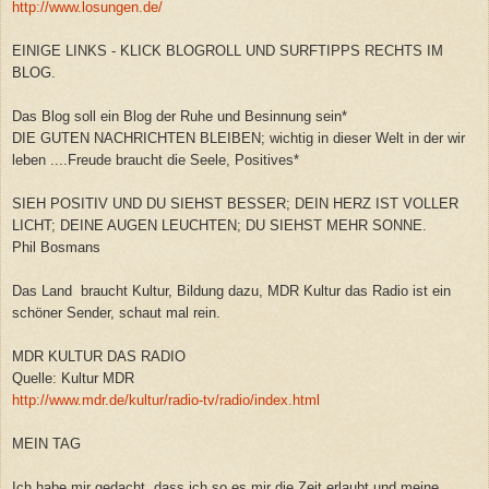
http://www.losungen.de/
EINIGE LINKS - KLICK BLOGROLL UND SURFTIPPS RECHTS IM
BLOG.
Das Blog soll ein Blog der Ruhe und Besinnung sein*
DIE GUTEN NACHRICHTEN BLEIBEN; wichtig in dieser Welt in der wir
leben ....Freude braucht die Seele, Positives*
SIEH POSITIV UND DU SIEHST BESSER; DEIN HERZ IST VOLLER
LICHT; DEINE AUGEN LEUCHTEN; DU SIEHST MEHR SONNE.
Phil Bosmans
Das Land braucht Kultur, Bildung dazu, MDR Kultur das Radio ist ein
schöner Sender, schaut mal rein.
MDR KULTUR DAS RADIO
Quelle: Kultur MDR
http://www.mdr.de/kultur/radio-tv/radio/index.html
MEIN TAG
Ich habe mir gedacht, dass ich so es mir die Zeit erlaubt und meine