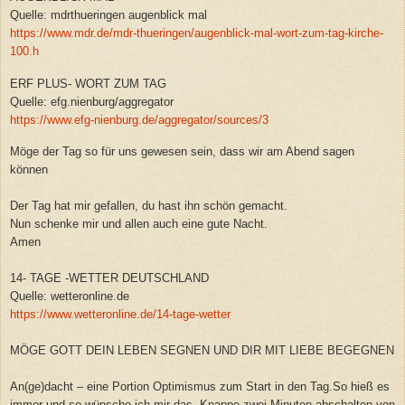
Quelle: mdrthueringen augenblick mal
https://www.mdr.de/mdr-thueringen/augenblick-mal-wort-zum-tag-kirche-
100.h
ERF PLUS- WORT ZUM TAG
Quelle: efg.nienburg/aggregator
https://www.efg-nienburg.de/aggregator/sources/3
Möge der Tag so für uns gewesen sein, dass wir am Abend sagen
können
Der Tag hat mir gefallen, du hast ihn schön gemacht.
Nun schenke mir und allen auch eine gute Nacht.
Amen
14- TAGE -WETTER DEUTSCHLAND
Quelle: wetteronline.de
https://www.wetteronline.de/14-tage-wetter
MÖGE GOTT DEIN LEBEN SEGNEN UND DIR MIT LIEBE BEGEGNEN
An(ge)dacht – eine Portion Optimismus zum Start in den Tag.So hieß es
immer und so wünsche ich mir das, Knappe zwei Minuten abschalten von