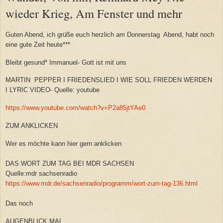
wieder Krieg, Am Fenster und mehr
Guten Abend, ich grüße euch herzlich am Donnerstag Abend, habt noch
eine gute Zeit heute***
Bleibt gesund* Immanuel- Gott ist mit uns
MARTIN PEPPER I FRIEDENSLIED I WIE SOLL FRIEDEN WERDEN
I LYRIC VIDEO- Quelle: youtube
https://www.youtube.com/watch?v=P2a85jtYAe0
ZUM ANKLICKEN
Wer es möchte kann hier gern anklicken
DAS WORT ZUM TAG BEI MDR SACHSEN
Quelle:mdr sachsenradio
https://www.mdr.de/sachsenradio/programm/wort-zum-tag-136.html
Das noch
AUGENBLICK MAL