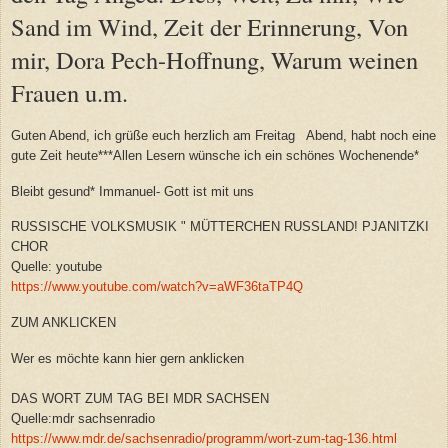
Sand im Wind, Zeit der Erinnerung, Von
mir, Dora Pech-Hoffnung, Warum weinen
Frauen u.m.
Guten Abend, ich grüße euch herzlich am Freitag Abend, habt noch eine
gute Zeit heute***Allen Lesern wünsche ich ein schönes Wochenende*
Bleibt gesund* Immanuel- Gott ist mit uns
RUSSISCHE VOLKSMUSIK " MÜTTERCHEN RUSSLAND! PJANITZKI
CHOR
Quelle: youtube
https://www.youtube.com/watch?v=aWF36taTP4Q
ZUM ANKLICKEN
Wer es möchte kann hier gern anklicken
DAS WORT ZUM TAG BEI MDR SACHSEN
Quelle:mdr sachsenradio
https://www.mdr.de/sachsenradio/programm/wort-zum-tag-136.html