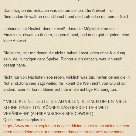
Dann fragten die Soldaten was sie tun sollten. Die Antwort. Tut
Niemanden Gewalt an noch Unrecht und seid zufrieden mit eurem Sold.
Johannes ist Realist, denn er weiß, dass die Möglichkeiten des
Einzelnen, etwas zu ändern, begrenzt sind, und doch gibt er jedem eine
klare Antwort.
Die lautet, teilt mit denen die nichts haben.Lasst keien ohne Kleidung
sein, de Hungrigen gebt Speise. Richtet euch danach, was ich euch
gesagt habe,
Nicht nur von Nächstenliebe reden, wirklich was tun, helfen denen die in
Not sind.Johannes sagt weiter. Ihr
könnt die Welt nicht von Grund auf
ändern, aber ihr könnt kleine Schritte in die richtige Richtung tun.
" VIELE KLEINE LEUTE; DIE AN VIELEN KLEINEN ORTEN; VIELE
KLEINE DINGE TUN; KÖNNEN DAS GESICHT DER WELT
VERÄNDERN" (AFRIKANISCHES SPRICHWORT)
Quelle:cruceniarplus-kh
https://www.cruceniarsplus-kh.de/viele-kleine-leute-die-an-vielen-kleinen-
orten-viele-kleine-dinge-tun-koennen-das-gesicht-der-welt-veraendern-