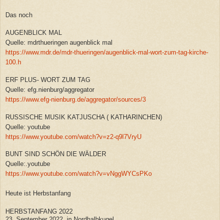
Das noch
AUGENBLICK MAL
Quelle: mdrthueringen augenblick mal
https://www.mdr.de/mdr-thueringen/augenblick-mal-wort-zum-tag-kirche-
100.h
ERF PLUS- WORT ZUM TAG
Quelle: efg.nienburg/aggregator
https://www.efg-nienburg.de/aggregator/sources/3
RUSSISCHE MUSIK KATJUSCHA ( KATHARINCHEN)
Quelle: youtube
https://www.youtube.com/watch?v=z2-q9l7VryU
BUNT SIND SCHÖN DIE WÄLDER
Quelle:.youtube
https://www.youtube.com/watch?v=vNggWYCsPKo
Heute ist Herbstanfang
HERBSTANFANG 2022
23. September 2022 in Nordhalbkugel