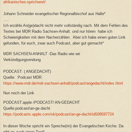
afrikanisches-sprichwort/
Johann Schneider evangelischer Regionalbischof aus Halle*
.....
Ich erzähle An(ge)dacht nicht mehr vollständig nach. Mit dem Fehlen des
Textes bei MDR Radio Sachsen-Anhalt. und nur hören habe ich
Schwierigkeiten mit dem Nacherzählen. Aber ich habe einen guten Link
gefunden, für euch, zwar auch Podcast, aber gut gemacht*
MDR SACHSEN-ANHALT -Das Radio wie wir
Verkündigungsendung
PODCAST: ( ANGEDACHT)
Quelle: Podcast MDR
https://www.mdr.de/mdr-sachsen-anhalt/podcast/angedacht/index.html
Nun noch der Link
PODCAST.apple
/
PODCAST
/
AN-GEDACHT
Quelle:podcast/an-ge.dacht
https://podcasts.apple.com/sk/podcast/an-ge-dacht/id508597724
In dieser Woche spricht ein Spreche(rin) der Evangelischen Kirche. Da
gibt es auch einen Text*