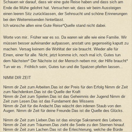
Schauen wir darauf, dass wir eine gute Reise haben und dass sich am
Ende die Mühe gelohnt hat. Versuchen wir, dass wir beim Aussteigen
einen leeren Sitz zurücklassen, der Sehnsucht und schöne Erinnerungen
bei den Weiterreisenden hinterlässt.
Ich wünsche allen eine Gute Reise*Quelle stand nicht dabei.
Worte von mir.. Früher war es so. Da waren wir alle wie eine Familie. Wir
müssen besser aufeinander aufpassen, anstatt uns gegenseitig kaputt zu
machen. Versag keinem die Wohltat der sie braucht. Wieder alle für
Einen, einer für alle. Nicht, jetzt komme ich, noch mal ich, Gutes tun
dem Nächsten* Der Nächste ist der Mensch neben mir, der Hilfe braucht*
Tun wir es . Fröhlich sein, Gutes tun und die Spatzen pfeifen lassen...
NIMM DIR ZEIT
Nimm dir Zeit zum Arbeiten.Das ist der Preis für den Erfolg Nimm dir Zeit
zum Nachdenken.Das ist die Quelle der Kraft
Nimm dir Zeit zum Spielen.Das ist das Geheimnis der Jugend Nimm dir
Zeit zum Lesen.Das ist das Fundament des Wissens
Nimm
dir Zeit für die Andacht.Das wäscht den irdenen Staub von den
Augen. Nimm dir Zeit für deine Freunde.Das ist die Quelle des Glücks.
Nimm dir Zeit zum Lieben.Das ist das einzige Sakrament des Lebens.
Nimm dir Zeit zum Träumen.Das zieht die Seele zu den Sternen hinauf.
Nimm dir Zeit zum Lachen.Das ist die Erleichterung, welche die Bürde