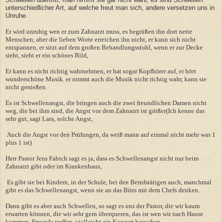
unterschiedlicher Art, auf welche freut man sich, andere versetzen uns in
Unruhe.
Er wird unruhig wen er zum Zahnarzt muss, es begrüßen ihn dort nette
Menschen, aber die lieben Worte erreichen ihn nicht, er kann sich nicht
entspannen, er sitzt auf dem großen Behandlungsstuhl, wenn er zur Decke
sieht, sieht er ein schönes Bild,
Er kann es nicht richtig wahrnehmen, er hat sogar Kopfhörer auf, er hört
wunderschöne Musik. er nimmt auch die Musik nicht richtig wahr, kann sie
nicht genießen.
Es ist Schwellenangst, die bringen auch die zwei freundlichen Damen nicht
weg, die bei ihm sind, die Angst vor dem Zahnarzt ist größer(Ich kenne das
sehr gut, sagt Lara, solche Angst,
Auch die Angst vor den Prüfungen, da weiß mann auf einmal nicht mehr was 1
plus 1 ist)
Herr Pastor Jens Fabich sagt es ja, dass es Schwellenangst nicht nur beim
Zahnarzt gibt oder im Krankenhaus,
Es gibt sie bei Kindern, in der Schule, bei den Berufstätigen auch, manchmal
gibt es das Schwellenangst, wenn sie an das Büro mit dem Chefs denken.
Dann gibt es aber auch Schwellen, so sagt es uns der Pastor, die wir kaum
erwarten können, die wir sehr gern überqueren, das ist wen wir nach Hause
kommen, Freunde treffen, vielleicht ein Konzert besuchen,