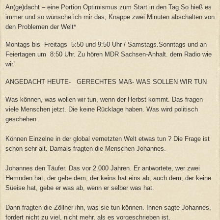
An(ge)dacht – eine Portion Optimismus zum Start in den Tag.So hieß es
immer und so wünsche ich mir das, Knappe zwei Minuten abschalten von
den Problemen der Welt*
Montags bis Freitags 5:50 und 9:50 Uhr / Samstags.Sonntags und an
Feiertagen um 8:50 Uhr. Zu hören MDR Sachsen-Anhalt. dem Radio wie
wir`
ANGEDACHT HEUTE-
GERECHTES MAß- WAS SOLLEN WIR TUN
Was können, was wollen wir tun, wenn der Herbst kommt. Das fragen
viele Menschen jetzt. Die keine Rücklage haben. Was wird politisch
geschehen.
Können Einzelne in der global vernetzten Welt etwas tun ? Die Frage ist
schon sehr alt. Damals fragten die Menschen Johannes.
Johannes den Täufer. Das vor 2.000 Jahren. Er antwortete, wer zwei
Hemnden hat, der gebe dem, der keins hat eins ab, auch dem, der keine
Süeise hat, gebe er was ab, wenn er selber was hat.
Dann fragten die Zöllner ihn, was sie tun können. Ihnen sagte Johannes,
fordert nicht zu viel, nicht mehr, als es vorgeschrieben ist.