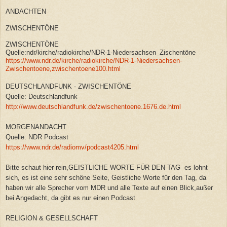
ANDACHTEN
ZWISCHENTÖNE
ZWISCHENTÖNE
Quelle:ndr/kirche/radiokirche/NDR-1-Niedersachsen_Zischentöne
https://www.ndr.de/kirche/radiokirche/NDR-1-Niedersachsen-
Zwischentoene,zwischentoene100.html
DEUTSCHLANDFUNK - ZWISCHENTÖNE
Quelle: Deutschlandfunk
http://www.deutschlandfunk.de/zwischentoene.1676.de.html
MORGENANDACHT
Quelle: NDR Podcast
https://www.ndr.de/radiomv/podcast4205.html
Bitte schaut hier rein,GEISTLICHE WORTE FÜR DEN TAG es lohnt
sich, es ist eine sehr schöne Seite, Geistliche Worte für den Tag, da
haben wir alle Sprecher vom MDR und alle Texte auf einen Blick,außer
bei Angedacht, da gibt es nur einen Podcast
RELIGION & GESELLSCHAFT