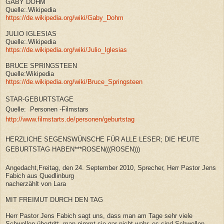
GABY DOHM
Quelle:.Wikipedia
https://de.wikipedia.org/wiki/Gaby_Dohm
JULIO IGLESIAS
Quelle:.Wikipedia
https://de.wikipedia.org/wiki/Julio_Iglesias
BRUCE SPRINGSTEEN
Quelle:Wikipedia
https://de.wikipedia.org/wiki/Bruce_Springsteen
STAR-GEBURTSTAGE
Quelle: Personen -Filmstars
http://www.filmstarts.de/personen/geburtstag
HERZLICHE SEGENSWÜNSCHE FÜR ALLE LESER; DIE HEUTE
GEBURTSTAG HABEN***ROSEN(((ROSEN)))
Angedacht,Freitag, den 24. September 2010, Sprecher, Herr Pastor Jens
Fabich aus Quedlinburg
nacherzählt von Lara
MIT FREIMUT DURCH DEN TAG
Herr Pastor Jens Fabich sagt uns, dass man am Tage sehr viele
Schwellen übertritt, man nimmt sie gar nicht wahr, es sind Schwellen