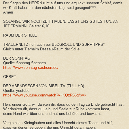
Der Segen des HERRN ruht auf uns und erquickt unseren Schlaf, damit
wir Kraft haben für den nächsten Tag..seid gesegnet****
Amen
SOLANGE WIR NOCH ZEIT HABEN; LASST UNS GUTES TUN; AN
JEDERMANN: Galater 6,10
RAUM DER STILLE
TRAUERNETZ nun auch bei BLOGROLL UND SURFTIPPS*
Gleich unter Tierheim Dessau-Raum der Stille.
DER SONNTAG
Quelle: Sonntag-Sachsen
https://www.sonntag-sachsen.de/
GEBET
DER ABENDSEGEN VON BIBEL TV (FULL HD)
Quelle: youtube
https://www.youtube.com/watch?v=KQzR56qfbVk
Herr, unser Gott, wir danken dir, dass du den Tag zu Ende gebracht hast,
Wir danken dir, dass du Leib und Seele zur Ruhe kommen lässt,
deine Hand war über uns und hat uns behütet und bewacht.
Vergib allen Kleinglauben und alles Unrecht dieses Tages und hilf,
dass wir denen vergeben, die uns Unrecht getan haben.