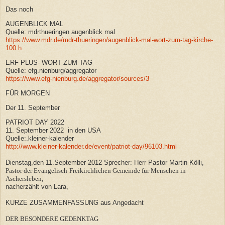
Das noch
AUGENBLICK MAL
Quelle: mdrthueringen augenblick mal
https://www.mdr.de/mdr-thueringen/augenblick-mal-wort-zum-tag-kirche-
100.h
ERF PLUS- WORT ZUM TAG
Quelle: efg.nienburg/aggregator
https://www.efg-nienburg.de/aggregator/sources/3
FÜR MORGEN
Der 11. September
PATRIOT DAY 2022
11. September 2022 in den USA
Quelle:.kleiner-kalender
http://www.kleiner-kalender.de/event/patriot-day/96103.html
Dienstag,den 11.September 2012 Sprecher: Herr Pastor Martin Kölli,
Pastor der Evangelisch-Freikirchlichen Gemeinde für Menschen in
Aschersleben
,
nacherzählt von Lara,
KURZE ZUSAMMENFASSUNG aus Angedacht
DER BESONDERE GEDENKTAG