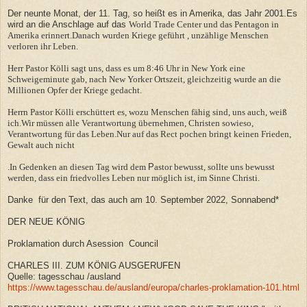
Der neunte Monat, der 11. Tag, so heißt es in Amerika, das Jahr 2001.Es
wird an die Anschlage auf das
World Trade Center und das Pentagon in
Amerika erinnert.Danach wurden Kriege geführt , unzählige Menschen
verloren ihr Leben.
Herr Pastor Kölli sagt uns, dass es um 8:46 Uhr in New York eine
Schweigeminute gab, nach New Yorker Ortszeit, gleichzeitig wurde an die
Millionen Opfer der Kriege gedacht.
Herrn Pastor Kölli erschüttert es, wozu Menschen fähig sind, uns auch, weiß
ich.Wir müssen alle Verantwortung übernehmen, Christen sowieso,
Verantwortung für das Leben.Nur auf das Rect pochen bringt keinen Frieden,
Gewalt auch nicht
.In Gedenken an diesen Tag wird dem
P
astor bewusst, sollte uns bewusst
werden, dass ein friedvolles Leben nur möglich ist, im Sinne Christi.
Danke für den Text, das auch am 10. September 2022, Sonnabend*
DER NEUE KÖNIG
Proklamation durch Asession Council
CHARLES III. ZUM KÖNIG AUSGERUFEN
Quelle: tagesschau /ausland
https://www.tagesschau.de/ausland/europa/charles-proklamation-101.html