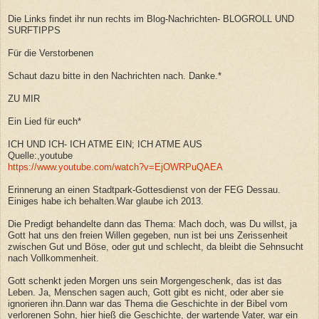
Die Links findet ihr nun rechts im Blog-Nachrichten- BLOGROLL UND
SURFTIPPS
Für die Verstorbenen
Schaut dazu bitte in den Nachrichten nach. Danke.*
ZU MIR
Ein Lied für euch*
ICH UND ICH- ICH ATME EIN; ICH ATME AUS
Quelle:,youtube
https://www.youtube.com/watch?v=EjOWRPuQAEA
Erinnerung an einen Stadtpark-Gottesdienst von der FEG Dessau.
Einiges habe ich behalten.War glaube ich 2013.
Die Predigt behandelte dann das Thema: Mach doch, was Du willst, ja
Gott hat uns den freien Willen gegeben, nun ist bei uns Zerissenheit
zwischen Gut und Böse, oder gut und schlecht, da bleibt die Sehnsucht
nach Vollkommenheit.
Gott schenkt jeden Morgen uns sein Morgengeschenk, das ist das
Leben. Ja, Menschen sagen auch, Gott gibt es nicht, oder aber sie
ignorieren ihn.Dann war das Thema die Geschichte in der Bibel vom
verlorenen Sohn, hier hieß die Geschichte, der wartende Vater, war ein