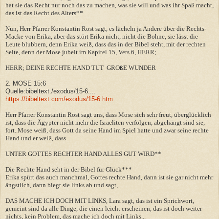
hat sie das Recht nur noch das zu machen, was sie will und was ihr Spaß macht,
das ist das Recht des Alters**
Nun, Herr Pfarrer Konstantin Rost sagt, es lächeln ja Andere über die Rechts-
Macke von Erika, aber das stört Erika nicht, nicht die Bohne, sie lässt die
Leute blubbern, denn Erika weiß, dass das in der Bibel steht, mit der rechten
Seite, denn der Mose jubelt im Kapitel 15, Vers 6, HERR;
HERR; DEINE RECHTE HAND TUT GROßE WUNDER
2. MOSE 15:6
Quelle:bibeltext./exodus/15-6....
https://bibeltext.com/exodus/15-6.htm
Herr Pfarrer Konstantin Rost sagt uns, dass Mose sich sehr freut, überglücklich
ist, dass die Ägypter nicht mehr die Israeliten verfolgen, abgehängt sind sie,
fort..Mose weiß, dass Gott da seine Hand im Spiel hatte und zwar seine rechte
Hand und er weiß, dass
UNTER GOTTES RECHTER HAND ALLES GUT WIRD**
Die Rechte Hand seht in der Bibel für Glück***
Erika spürt das auch manchmal, Gottes rechte Hand, dann ist sie gar nicht mehr
ängstlich, dann biegt sie links ab und sagt,
DAS MACHE ICH DOCH MIT LINKS, Lara sagt, das ist ein Sprichwort,
gemeint sind da alle Dinge, die einen leicht erscheinen, das ist doch weiter
nichts, kein Problem, das mache ich doch mit Links...