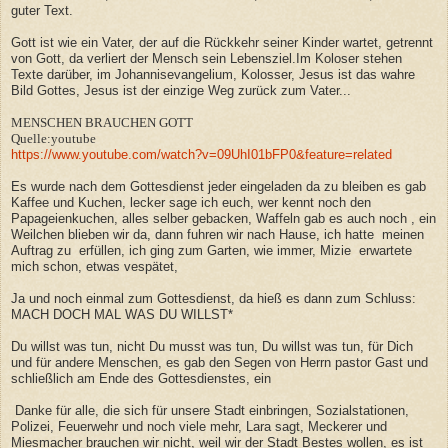
guter Text.
Gott ist wie ein Vater, der auf die Rückkehr seiner Kinder wartet, getrennt
von Gott, da verliert der Mensch sein Lebensziel.Im Koloser stehen
Texte darüber, im Johannisevangelium, Kolosser, Jesus ist das wahre
Bild Gottes, Jesus ist der einzige Weg zurück zum Vater...
MENSCHEN BRAUCHEN GOTT
Quelle:youtube
https://www.youtube.com/watch?v=09UhI01bFP0&feature=related
Es wurde nach dem Gottesdienst jeder eingeladen da zu bleiben es gab
Kaffee und Kuchen, lecker sage ich euch, wer kennt noch den
Papageienkuchen, alles selber gebacken, Waffeln gab es auch noch , ein
Weilchen blieben wir da, dann fuhren wir nach Hause, ich hatte meinen
Auftrag zu erfüllen, ich ging zum Garten, wie immer, Mizie erwartete
mich schon, etwas vespätet,
Ja und noch einmal zum Gottesdienst, da hieß es dann zum Schluss:
MACH DOCH MAL WAS DU WILLST*
Du willst was tun, nicht Du musst was tun, Du willst was tun, für Dich
und für andere Menschen, es gab den Segen von Herrn pastor Gast und
schließlich am Ende des Gottesdienstes, ein
Danke für alle, die sich für unsere Stadt einbringen, Sozialstationen,
Polizei, Feuerwehr und noch viele mehr, Lara sagt, Meckerer und
Miesmacher brauchen wir nicht, weil wir der Stadt Bestes wollen, es ist