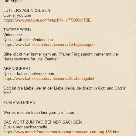
Die Segen
LUTHERS ABENDSEGEN
Quelle: youtube
https://www.youtube.com/watch?v=c77X08dhT3E
TAGESSEGEN
Videoserie
Quelle:katholisch/videoserie
https://www.katholisch.de/videoserie/15-tagessegen
Bitte klickt hier immer gern an. Pfarrer Förg spricht immer mit viel
Herzenswärme für uns. Danke*
ABENDGEBET
Quelle: katholisch/videoserie
https://www.katholisch.de/videoserie/91-abendgebet
Gott ist die Liebe, wer in der Liebe bleibt, der bleibt in Gott und Gott in
ihm*
ZUM ANKLICKEN
Wer es möchte kann hier gern anklicken
DAS WORT ZUM TAG BEI MDR SACHSEN
Quelle:mdr sachsenradio
https://www.mdr.de/sachsenradio/programm/wort-zum-tag-136.html