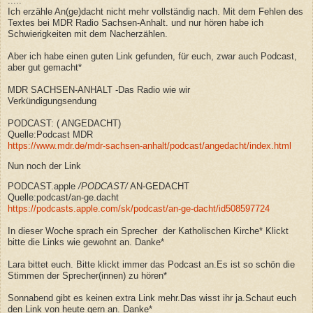
.....
Ich erzähle An(ge)dacht nicht mehr vollständig nach. Mit dem Fehlen des
Textes bei MDR Radio Sachsen-Anhalt. und nur hören habe ich
Schwierigkeiten mit dem Nacherzählen.
Aber ich habe einen guten Link gefunden, für euch, zwar auch Podcast,
aber gut gemacht*
MDR SACHSEN-ANHALT -Das Radio wie wir
Verkündigungsendung
PODCAST: ( ANGEDACHT)
Quelle:Podcast MDR
https://www.mdr.de/mdr-sachsen-anhalt/podcast/angedacht/index.html
Nun noch der Link
PODCAST.apple
/
PODCAST
/
AN-GEDACHT
Quelle:podcast/an-ge.dacht
https://podcasts.apple.com/sk/podcast/an-ge-dacht/id508597724
In dieser Woche sprach
ein Sprecher der Katholischen Kirche* Klickt
bitte die Links wie gewohnt an. Danke*
Lara bittet euch. Bitte klickt immer das Podcast an.Es ist so schön die
Stimmen der Sprecher(innen) zu hören*
Sonnabend gibt es keinen extra Link mehr.Das wisst ihr ja.Schaut euch
den Link von heute gern an. Danke*