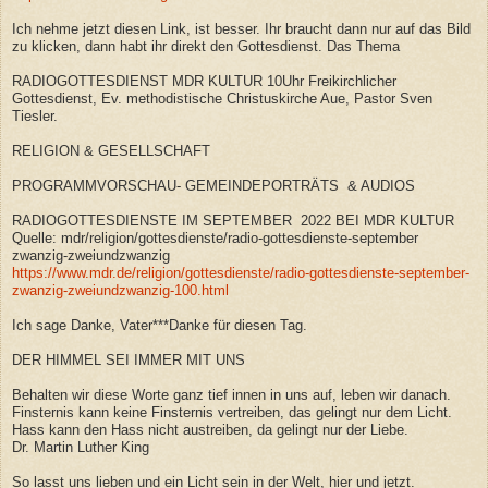
Ich nehme jetzt diesen Link, ist besser. Ihr braucht dann nur auf das Bild
zu klicken, dann habt ihr direkt den Gottesdienst. Das Thema
RADIOGOTTESDIENST MDR KULTUR 10Uhr Freikirchlicher
Gottesdienst, Ev. methodistische Christuskirche Aue, Pastor Sven
Tiesler.
RELIGION & GESELLSCHAFT
PROGRAMMVORSCHAU- GEMEINDEPORTRÄTS & AUDIOS
RADIOGOTTESDIENSTE IM SEPTEMBER 2022 BEI MDR KULTUR
Quelle: mdr/religion/gottesdienste/radio-gottesdienste-september
zwanzig-zweiundzwanzig
https://www.mdr.de/religion/gottesdienste/radio-gottesdienste-september-
zwanzig-zweiundzwanzig-100.html
Ich sage Danke, Vater***Danke für diesen Tag.
DER HIMMEL SEI IMMER MIT UNS
Behalten wir diese Worte ganz tief innen in uns auf, leben wir danach.
Finsternis kann keine Finsternis vertreiben, das gelingt nur dem Licht.
Hass kann den Hass nicht austreiben, da gelingt nur der Liebe.
Dr. Martin Luther King
So lasst uns lieben und ein Licht sein in der Welt, hier und jetzt.