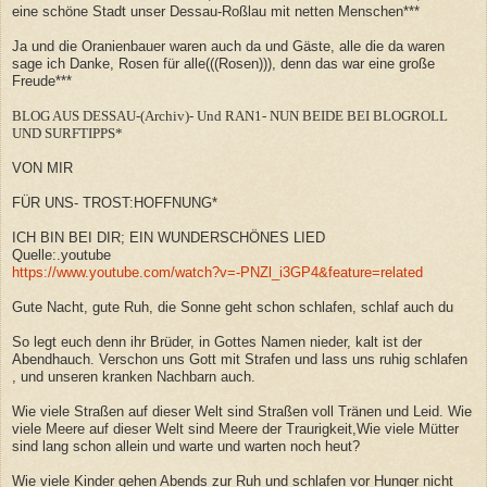
eine schöne Stadt unser Dessau-Roßlau mit netten Menschen***
Ja und die Oranienbauer waren auch da und Gäste, alle die da waren
sage ich Danke, Rosen für alle(((Rosen))), denn das war eine große
Freude***
BLOG AUS DESSAU-(Archiv)- Und RAN1- NUN BEIDE BEI BLOGROLL
UND SURFTIPPS*
VON MIR
FÜR UNS- TROST:HOFFNUNG*
ICH BIN BEI DIR; EIN WUNDERSCHÖNES LIED
Quelle:.youtube
https://www.youtube.com/watch?v=-PNZl_i3GP4&feature=related
Gute Nacht, gute Ruh, die Sonne geht schon schlafen, schlaf auch du
So legt euch denn ihr Brüder, in Gottes Namen nieder, kalt ist der
Abendhauch. Verschon uns Gott mit Strafen und lass uns ruhig schlafen
, und unseren kranken Nachbarn auch.
Wie viele Straßen auf dieser Welt sind Straßen voll Tränen und Leid. Wie
viele Meere auf dieser Welt sind Meere der Traurigkeit,Wie viele Mütter
sind lang schon allein und warte und warten noch heut?
Wie viele Kinder gehen Abends zur Ruh und schlafen vor Hunger nicht