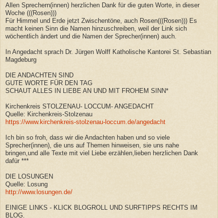
Allen Sprechern(innen) herzlichen Dank für die guten Worte, in dieser
Woche (((Rosen)))
Für Himmel und Erde jetzt Zwischentöne, auch Rosen(((Rosen))) Es
macht keinen Sinn die Namen hinzuschreiben, weil der Link sich
wöchentlich ändert und die Namen der Sprecher(innen) auch.
In Angedacht sprach Dr. Jürgen Wolff Katholische Kantorei St. Sebastian
Magdeburg
DIE ANDACHTEN SIND
GUTE WORTE FÜR DEN TAG
SCHAUT ALLES IN LIEBE AN UND MIT FROHEM SINN*
Kirchenkreis STOLZENAU- LOCCUM- ANGEDACHT
Quelle: Kirchenkreis-Stolzenau
https://www.kirchenkreis-stolzenau-loccum.de/angedacht
Ich bin so froh, dass wir die Andachten haben und so viele
Sprecher(innen), die uns auf Themen hinweisen, sie uns nahe
bringen,und alle Texte mit viel Liebe erzählen,lieben herzlichen Dank
dafür ***
DIE LOSUNGEN
Quelle: Losung
http://www.losungen.de/
EINIGE LINKS - KLICK BLOGROLL UND SURFTIPPS RECHTS IM
BLOG.