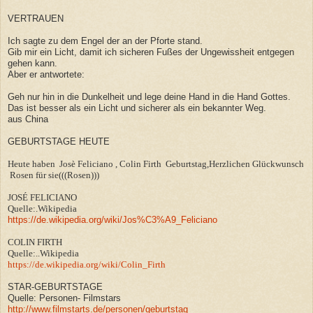
VERTRAUEN
Ich sagte zu dem Engel der an der Pforte stand.
Gib mir ein Licht, damit ich sicheren Fußes der Ungewissheit entgegen
gehen kann.
Aber er antwortete:
Geh nur hin in die Dunkelheit und lege deine Hand in die Hand Gottes.
Das ist besser als ein Licht und sicherer als ein bekannter Weg.
aus China
GEBURTSTAGE HEUTE
Heute haben Josè Feliciano , Colin Firth Geburtstag,Herzlichen Glückwunsch
Rosen für sie(((Rosen)))
JOSÉ FELICIANO
Quelle:.Wikipedia
https://de.wikipedia.org/wiki/Jos%C3%A9_Feliciano
COLIN FIRTH
Quelle:..Wikipedia
https://de.wikipedia.org/wiki/Colin_Firth
STAR-GEBURTSTAGE
Quelle: Personen- Filmstars
http://www.filmstarts.de/personen/geburtstag