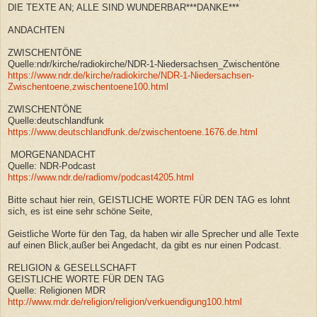
DIE TEXTE AN; ALLE SIND WUNDERBAR***DANKE***
ANDACHTEN
ZWISCHENTÖNE
Quelle:ndr/kirche/radiokirche/NDR-1-Niedersachsen_Zwischentöne
https://www.ndr.de/kirche/radiokirche/NDR-1-Niedersachsen-
Zwischentoene,zwischentoene100.html
ZWISCHENTÖNE
Quelle:deutschlandfunk
https://www.deutschlandfunk.de/zwischentoene.1676.de.html
MORGENANDACHT
Quelle: NDR-Podcast
https://www.ndr.de/radiomv/podcast4205.html
Bitte schaut hier rein, GEISTLICHE WORTE FÜR DEN TAG es lohnt
sich, es ist eine sehr schöne Seite,
Geistliche Worte für den Tag, da haben wir alle Sprecher und alle Texte
auf einen Blick,außer bei Angedacht, da gibt es nur einen Podcast.
RELIGION & GESELLSCHAFT
GEISTLICHE WORTE FÜR DEN TAG
Quelle: Religionen MDR
http://www.mdr.de/religion/religion/verkuendigung100.html