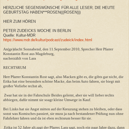
HERZLICHE SEGENSWÜNSCHE FÜR ALLE LESER; DIE HEUTE
GEBURTSTAG HABEN***ROSEN(((ROSEN)))
HIER ZUM HÖREN
PETER ZUDEICKS WOCHE IN BERLIN
Quelle: Kultur-MDR
https://www.mdr.de/kultur/podcast/zudeick/index.html
An(ge)dacht Sonnabend, den 11.September 2010, Sprecher Herr Pfarrer
Konstantin Rost aus Magdeburg,
nacherzählt von Lara
RECHTSRUM
Herr Pfarrer Konstantin Rost sagt, also Macken gibt es, die gibts gar nicht, die
Erika hat eine besonders schöne Macke, das beim Auto fahren, sie biegt mit
großer Vorliebe rechst ab,
Zwar hat sie in der Fahrschule Beides gelernt, aber sie will lieber rechts
abbiegen, dafür nimmt sie soagr kleine Umwege in Kauf.
Bei Links hat sie Angst mitten auf der Kreuzung stehen zu bleiben, oder dass
sonst was Komisches passiert, sie muss ja nach bestandener Prüfung nun ohne
Fahrlehrer fahren und da ist eben rechtsrum besser für sie.
.Erika ist 52 Jahre alt,sagt der Pfarrer, Lara sagt, noch ein paar Jahre dazu, dann