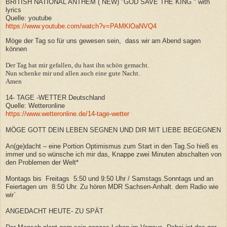
BRITISH NATIONAL ANTHEM ( NEW) "GOD SAVE THE KING " with
lyrics
Quelle: youtube
https://www.youtube.com/watch?v=PAMKlOaNVQ4
Möge der Tag so für uns gewesen sein, dass wir am Abend sagen
können
Der Tag hat mir gefallen, du hast ihn schön gemacht.
Nun schenke mir und allen auch eine gute Nacht.
Amen
14- TAGE -WETTER Deutschland
Quelle: Wetteronline
https://www.wetteronline.de/14-tage-wetter
MÖGE GOTT DEIN LEBEN SEGNEN UND DIR MIT LIEBE BEGEGNEN
An(ge)dacht – eine Portion Optimismus zum Start in den Tag.So hieß es
immer und so wünsche ich mir das, Knappe zwei Minuten abschalten von
den Problemen der Welt*
Montags bis Freitags 5:50 und 9:50 Uhr / Samstags.Sonntags und an
Feiertagen um 8:50 Uhr. Zu hören MDR Sachsen-Anhalt. dem Radio wie
wir`
ANGEDACHT HEUTE- ZU SPÄT