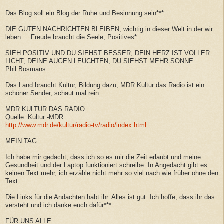
Das Blog soll ein Blog der Ruhe und Besinnung sein***
DIE GUTEN NACHRICHTEN BLEIBEN; wichtig in dieser Welt in der wir
leben ....Freude braucht die Seele, Positives*
SIEH POSITIV UND DU SIEHST BESSER; DEIN HERZ IST VOLLER
LICHT; DEINE AUGEN LEUCHTEN; DU SIEHST MEHR SONNE.
Phil Bosmans
Das Land braucht Kultur, Bildung dazu, MDR Kultur das Radio ist ein
schöner Sender, schaut mal rein.
MDR KULTUR DAS RADIO
Quelle: Kultur -MDR
http://www.mdr.de/kultur/radio-tv/radio/index.html
MEIN TAG
Ich habe mir gedacht, dass ich so es mir die Zeit erlaubt und meine
Gesundheit und der Laptop funktioniert schreibe. In Angedacht gibt es
keinen Text mehr, ich erzähle nicht mehr so viel nach wie früher ohne den
Text.
Die Links für die Andachten habt ihr. Alles ist gut. Ich hoffe, dass ihr das
versteht und ich danke euch dafür***
FÜR UNS ALLE