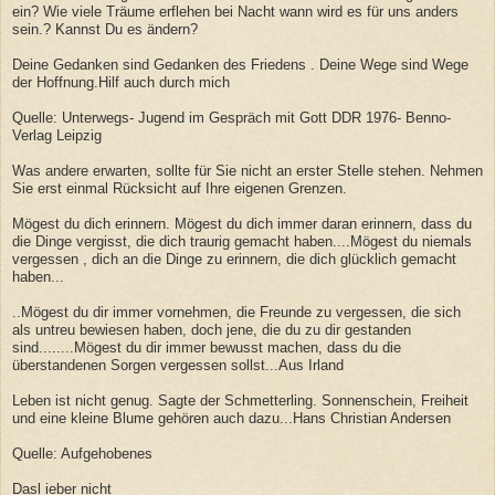
ein? Wie viele Träume erflehen bei Nacht wann wird es für uns anders
sein.? Kannst Du es ändern?
Deine Gedanken sind Gedanken des Friedens . Deine Wege sind Wege
der Hoffnung.Hilf auch durch mich
Quelle: Unterwegs- Jugend im Gespräch mit Gott DDR 1976- Benno-
Verlag Leipzig
Was andere erwarten, sollte für Sie nicht an erster Stelle stehen. Nehmen
Sie erst einmal Rücksicht auf Ihre eigenen Grenzen.
Mögest du dich erinnern. Mögest du dich immer daran erinnern, dass du
die Dinge vergisst, die dich traurig gemacht haben....Mögest du niemals
vergessen , dich an die Dinge zu erinnern, die dich glücklich gemacht
haben...
..Mögest du dir immer vornehmen, die Freunde zu vergessen, die sich
als untreu bewiesen haben, doch jene, die du zu dir gestanden
sind........Mögest du dir immer bewusst machen, dass du die
überstandenen Sorgen vergessen sollst...Aus Irland
Leben ist nicht genug. Sagte der Schmetterling. Sonnenschein, Freiheit
und eine kleine Blume gehören auch dazu...Hans Christian Andersen
Quelle: Aufgehobenes
Dasl ieber nicht