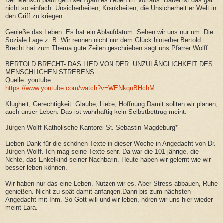
Der Mensch plant gern sein ganzes Leben im Vorraus. Dabei ist das gar
nicht so einfach. Unsicherheiten, Krankheiten, die Unsicherheit er Welt in
den Griff zu kriegen.
Genieße das Leben. Es hat ein Ablaufdatum. Sehen wir uns nur um. Die
Soziale Lage z. B. Wir rennen nicht nur dem Glück hinterher.Bertold
Brecht hat zum Thema gute Zeilen geschrieben.sagt uns Pfarrer Wolff.:
BERTOLD BRECHT- DAS LIED VON DER UNZULÄNGLICHKEIT DES
MENSCHLICHEN STREBENS
Quelle: youtube
https://www.youtube.com/watch?v=WENkquBHchM
Klugheit, Gerechtigkeit. Glaube, Liebe, Hoffnung.Damit sollten wir planen,
auch unser Leben. Das ist wahrhaftig kein Selbstbettrug meint.
Jürgen Wolff Katholische Kantorei St. Sebastin Magdeburg*
Lieben Dank für die schönen Texte in dieser Woche in Angedacht von Dr.
Jürgen Wolff. Ich mag seine Texte sehr. Da war die 101 jährige, die
Nchte, das Enkelkind seiner Nachbarin. Heute haben wir gelernt wie wir
besser leben können.
Wir haben nur das eine Leben. Nutzen wir es. Aber Stress abbauen, Ruhe
genießen. Nicht zu spät damit anfangen.Dann bis zum nächsten
Angedacht mit Ihm. So Gott will und wir leben, hören wir uns hier wieder
meint Lara.