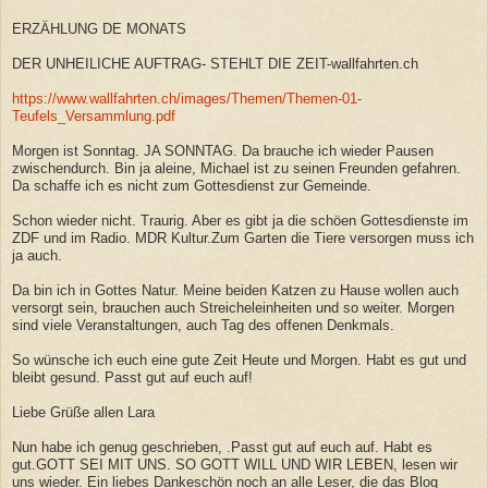
ERZÄHLUNG DE MONATS
DER UNHEILICHE AUFTRAG- STEHLT DIE ZEIT-wallfahrten.ch
https://www.wallfahrten.ch/images/Themen/Themen-01-
Teufels_Versammlung.pdf
Morgen ist Sonntag. JA SONNTAG. Da brauche ich wieder Pausen
zwischendurch. Bin ja aleine, Michael ist zu seinen Freunden gefahren.
Da schaffe ich es nicht zum Gottesdienst zur Gemeinde.
Schon wieder nicht. Traurig. Aber es gibt ja die schöen Gottesdienste im
ZDF und im Radio. MDR Kultur.Zum Garten die Tiere versorgen muss ich
ja auch.
Da bin ich in Gottes Natur. Meine beiden Katzen zu Hause wollen auch
versorgt sein, brauchen auch Streicheleinheiten und so weiter. Morgen
sind viele Veranstaltungen, auch Tag des offenen Denkmals.
So wünsche ich euch eine gute Zeit Heute und Morgen. Habt es gut und
bleibt gesund. Passt gut auf euch auf!
Liebe Grüße allen Lara
Nun habe ich genug geschrieben, .Passt gut auf euch auf. Habt es
gut.GOTT SEI MIT UNS. SO GOTT WILL UND WIR LEBEN, lesen wir
uns wieder. Ein liebes Dankeschön noch an alle Leser, die das Blog