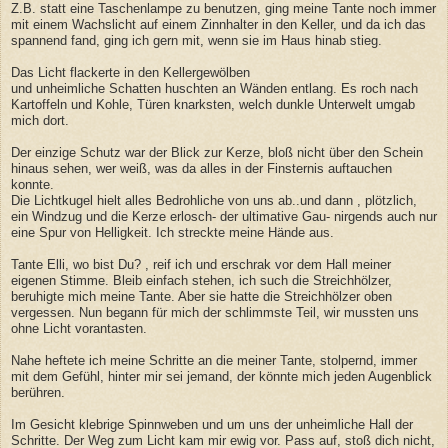
Z.B. statt eine Taschenlampe zu benutzen, ging meine Tante noch immer
mit einem Wachslicht auf einem Zinnhalter in den Keller, und da ich das
spannend fand, ging ich gern mit, wenn sie im Haus hinab stieg.
Das Licht flackerte in den Kellergewölben
und unheimliche Schatten huschten an Wänden entlang. Es roch nach
Kartoffeln und Kohle, Türen knarksten, welch dunkle Unterwelt umgab
mich dort.
Der einzige Schutz war der Blick zur Kerze, bloß nicht über den Schein
hinaus sehen, wer weiß, was da alles in der Finsternis auftauchen
konnte.
Die Lichtkugel hielt alles Bedrohliche von uns ab..und dann , plötzlich,
ein Windzug und die Kerze erlosch- der ultimative Gau- nirgends auch nur
eine Spur von Helligkeit. Ich streckte meine Hände aus.
Tante Elli, wo bist Du? , reif ich und erschrak vor dem Hall meiner
eigenen Stimme. Bleib einfach stehen, ich such die Streichhölzer,
beruhigte mich meine Tante. Aber sie hatte die Streichhölzer oben
vergessen. Nun begann für mich der schlimmste Teil, wir mussten uns
ohne Licht vorantasten.
Nahe heftete ich meine Schritte an die meiner Tante, stolpernd, immer
mit dem Gefühl, hinter mir sei jemand, der könnte mich jeden Augenblick
berühren.
Im Gesicht klebrige Spinnweben und um uns der unheimliche Hall der
Schritte. Der Weg zum Licht kam mir ewig vor. Pass auf, stoß dich nicht,