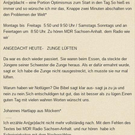
An(ge)dacht – eine Portion Optimismus zum Start in den Tag.So hieß es
immer und so wünsche ich mir das, Knappe zwei Minuten abschalten von
den Problemen der Welt*
Montags bis Freitags 5:50 und 9:50 Uhr / Samstags.Sonntags und an
Feiertagen um 8:50 Uhr. Zu hören MDR Sachsen-Anhalt. dem Radio wie
wir`
ANGEDACHT HEUTE- ZUNGE LÜFTEN
Da war es doch wieder passiert. Sie waren beim Essen, da steckte der
Jüngere seiner Schwester die Zunge heraus. Als er dafür ermahnt wurde,
sagt er. Ich habe die Zunge nicht rausgestreckt, ich musste sie nur mal
lüften.
Warum haben wir Notlügen? Die Bibel sagt klar aus- sagt ja zu ja und
nein zu nein.Sich entschuldigen tut gut, das ist besser als zu lügen.Einen
guten Tag mit vielen wahren Worten wünscht uns.
Johannes Hartlapp aus Möckern*
.....
Ich erzähle An(ge)dacht nicht mehr vollständig nach. Mit dem Fehlen des
Textes bei MDR Radio Sachsen-Anhalt. und nur hören habe ich
Schwierigkeiten mit dem Nacherzählen.