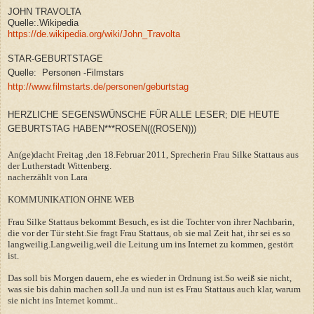
JOHN TRAVOLTA
Quelle:.Wikipedia
https://de.wikipedia.org/wiki/John_Travolta
STAR-GEBURTSTAGE
Quelle: Personen -Filmstars
http://www.filmstarts.de/personen/geburtstag
HERZLICHE SEGENSWÜNSCHE FÜR ALLE LESER; DIE HEUTE
GEBURTSTAG HABEN***ROSEN(((ROSEN)))
An(ge)dacht Freitag ,den 18.Februar 2011, Sprecherin Frau Silke Stattaus aus
der Lutherstadt Wittenberg.
nacherzählt von Lara
KOMMUNIKATION OHNE WEB
Frau Silke Stattaus bekommt Besuch, es ist die Tochter von ihrer Nachbarin,
die vor der Tür steht.Sie fragt Frau Stattaus, ob sie mal Zeit hat, ihr sei es so
langweilig.Langweilig,weil die Leitung um ins Internet zu kommen, gestört
ist.
Das soll bis Morgen dauern, ehe es wieder in Ordnung ist.So weiß sie nicht,
was sie bis dahin machen soll.Ja und nun ist es Frau Stattaus auch klar, warum
sie nicht ins Internet kommt..