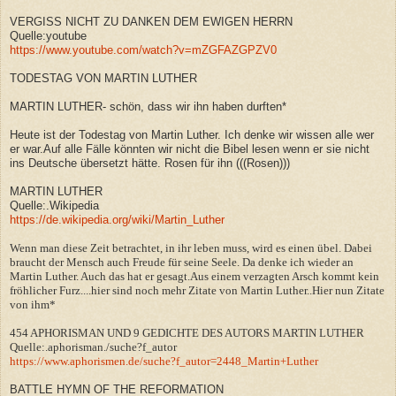
VERGISS NICHT ZU DANKEN DEM EWIGEN HERRN
Quelle:youtube
https://www.youtube.com/watch?v=mZGFAZGPZV0
TODESTAG VON MARTIN LUTHER
MARTIN LUTHER- schön, dass wir ihn haben durften*
Heute ist der Todestag von Martin Luther. Ich denke wir wissen alle wer
er war.Auf alle Fälle könnten wir nicht die Bibel lesen wenn er sie nicht
ins Deutsche übersetzt hätte. Rosen für ihn (((Rosen)))
MARTIN LUTHER
Quelle:.Wikipedia
https://de.wikipedia.org/wiki/Martin_Luther
Wenn man diese Zeit betrachtet, in ihr leben muss, wird es einen übel. Dabei
braucht der Mensch auch Freude für seine Seele. Da denke ich wieder an
Martin Luther. Auch das hat er gesagt.Aus einem verzagten Arsch kommt kein
fröhlicher Furz....hier sind noch mehr Zitate von Martin Luther..Hier nun Zitate
von ihm*
454 APHORISMAN UND 9 GEDICHTE DES AUTORS MARTIN LUTHER
Quelle:.aphorisman./suche?f_autor
https://www.aphorismen.de/suche?f_autor=2448_Martin+Luther
BATTLE HYMN OF THE REFORMATION