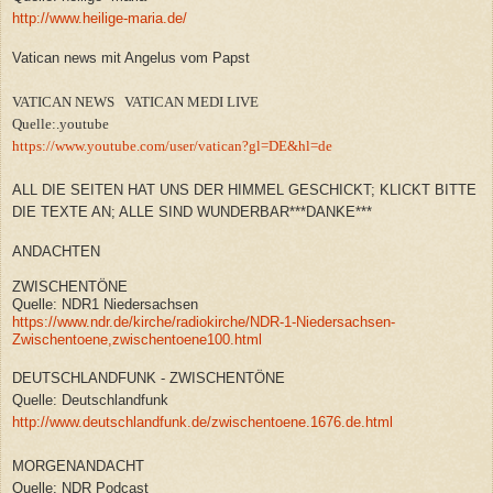
http://www.heilige-maria.de/
Vatican news mit Angelus vom Papst
VATICAN NEWS VATICAN MEDI LIVE
Quelle:.youtube
https://www.youtube.com/user/vatican?gl=DE&hl=de
ALL DIE SEITEN HAT UNS DER HIMMEL GESCHICKT; KLICKT BITTE
DIE TEXTE AN; ALLE SIND WUNDERBAR***DANKE***
ANDACHTEN
ZWISCHENTÖNE
Quelle: NDR1 Niedersachsen
https://www.ndr.de/kirche/radiokirche/NDR-1-Niedersachsen-
Zwischentoene,zwischentoene100.html
DEUTSCHLANDFUNK - ZWISCHENTÖNE
Quelle: Deutschlandfunk
http://www.deutschlandfunk.de/zwischentoene.1676.de.html
MORGENANDACHT
Quelle: NDR Podcast