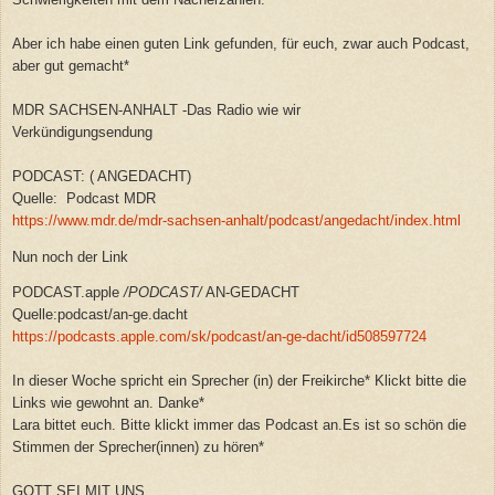
Aber ich habe einen guten Link gefunden, für euch, zwar auch Podcast,
aber gut gemacht*
MDR SACHSEN-ANHALT -Das Radio wie wir
Verkündigungsendung
PODCAST: ( ANGEDACHT)
Quelle: Podcast MDR
https://www.mdr.de/mdr-sachsen-anhalt/podcast/angedacht/index.html
Nun noch der Link
PODCAST.apple
/
PODCAST
/
AN-GEDACHT
Quelle:podcast/an-ge.dacht
https://podcasts.apple.com/sk/podcast/an-ge-dacht/id508597724
In dieser Woche spricht ein Sprecher (in) der Freikirche* Klickt bitte die
Links wie gewohnt an. Danke*
Lara bittet euch. Bitte klickt immer das Podcast an.Es ist so schön die
Stimmen der Sprecher(innen) zu hören*
GOTT SEI MIT UNS