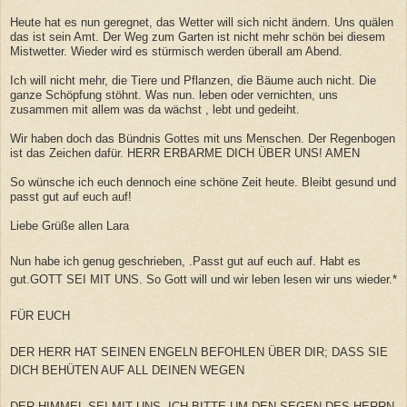
Heute hat es nun geregnet, das Wetter will sich nicht ändern. Uns quälen
das ist sein Amt. Der Weg zum Garten ist nicht mehr schön bei diesem
Mistwetter. Wieder wird es stürmisch werden überall am Abend.
Ich will nicht mehr, die Tiere und Pflanzen, die Bäume auch nicht. Die
ganze Schöpfung stöhnt. Was nun. leben oder vernichten, uns
zusammen mit allem was da wächst , lebt und gedeiht.
Wir haben doch das Bündnis Gottes mit uns Menschen. Der Regenbogen
ist das Zeichen dafür. HERR ERBARME DICH ÜBER UNS! AMEN
So wünsche ich euch dennoch eine schöne Zeit heute. Bleibt gesund und
passt gut auf euch auf!
Liebe Grüße allen Lara
Nun habe ich genug geschrieben, .Passt gut auf euch auf. Habt es
gut.GOTT SEI MIT UNS. So Gott will und wir leben lesen wir uns wieder.*
FÜR EUCH
DER HERR HAT SEINEN ENGELN BEFOHLEN ÜBER DIR; DASS SIE
DICH BEHÜTEN AUF ALL DEINEN WEGEN
DER HIMMEL SEI MIT UNS, ICH BITTE UM DEN SEGEN DES HERRN