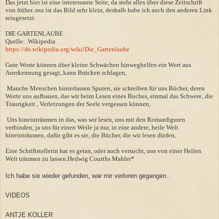
Das jetzt hier ist eine interessante Seite, da steht alles über diese Zeitschrift
von früher..nur ist das Bild sehr klein, deshalb habe ich auch den anderen Link
reingesetzt.
DIE GARTENLAUBE
Quelle: .Wikipedia.
https://de.wikipedia.org/wiki/Die_Gartenlaube
Gute Worte können über kleine Schwächen hinweghelfen ein Wort aus
Anerkennung gesagt, kann Brücken schlagen,
Manche Menschen hinterlassen Spuren, sie schreiben für uns Bücher, deren
Worte uns aufbauen, das wir beim Lesen eines Buches, einmal das Schwere, die
Traurigkeit , Verletzungen der Seele vergessen können,
Uns hineinträumen in das, was wir lesen, uns mit den Romanfiguren
verbinden, ja uns für einen Weile ja nur, in eine andere, heile Welt
hineinträumen, dafür gibt es sie, die Bücher, die wir lesen dürfen,
Eine Schriftstellerin hat es getan, oder auch versucht, uns von einer Heilen
Welt träumen zu lassen.Hedwig Courths Mahler*
Ich habe sie wieder gefunden, war mir verloren gegangen..
VIDEOS
ANTJE KOLLER