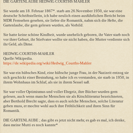
DIE GARTENLAUBE HEDWIG COURTHS MAHLER
Sie wurde am 18. Februar 1867*. starb am 26.November 1950, sie war eine
deutsche Schriftstellerin, ich habe neulich einen ausführlichen Bericht beim
MDR Fernsehen gesehen, sie liebte die Romantik, nahm sich die Hefte, die
Gartenlaube, die gern gelesen wurden, als Vorbild.
Sie hatte keine schöne Kindheit, wurde unehelich geboren, ihr Vater starb noch
vor ihrer Geburt, ihr Stiefvater wollte sie nicht haben, die Mutter verdiente sich
ihr Geld, als Dirne.
HEDWIG COURTHS-MAHLER
Quelle:Wikipedia.
https://de.wikipedia.org/wiki/Hedwig_Courths-Mahler
Sie war ein hübsches Kind, eine hübsche junge Frau, in der Nazizeit entzog sie
sich geschickt einer Bestrafung, so habe ich es verstanden, sie starb in 1950, in
ihrem Wohnhaus im Schlaf, als sie in ihrem Sessel saß.
Sie war voller Optimismus und voller Ehrgeiz, ihre Bücher wurden gern
gelesen, auch wenn manche Menschen sie als Kitschliteratur bezeichneten,
aber Berthold Brecht sagte, dass es auch solche Menschen, solche Literatur
geben muss, er mochte wohl auch ihre Fröhlichkeit und ihren Sinn für
Romantik.
DIE GARTENLAUBE ; das gibt es jetzt nicht mehr, es gab es mal, ich denke,
dass meine Mutti es noch kannte*