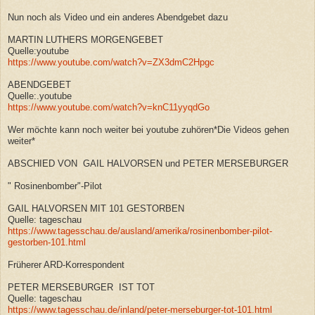
Nun noch als Video und ein anderes Abendgebet dazu
MARTIN LUTHERS MORGENGEBET
Quelle:youtube
https://www.youtube.com/watch?v=ZX3dmC2Hpgc
ABENDGEBET
Quelle:.youtube
https://www.youtube.com/watch?v=knC11yyqdGo
Wer möchte kann noch weiter bei youtube zuhören*Die Videos gehen
weiter*
ABSCHIED VON
GAIL HALVORSEN und PETER MERSEBURGER
" Rosinenbomber"-Pilot
GAIL HALVORSEN MIT 101 GESTORBEN
Quelle: tageschau
https://www.tagesschau.de/ausland/amerika/rosinenbomber-pilot-
gestorben-101.html
Früherer ARD-Korrespondent
PETER MERSEBURGER IST TOT
Quelle: tageschau
https://www.tagesschau.de/inland/peter-merseburger-tot-101.html