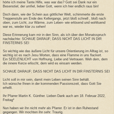
hörte ich meine Tante.Hilfe, was war das? Gott sei Dank nur ein
Besenstiel, der umfiel, lieber Gott, wenn ich hier endlich raus bin!
Doch dann, wie der Schein aus göttlicher Welt, schimmerte die erste
Treppenstufe am Ende des Kellergangs, jetzt bloß schnell , bloß nach
oben, zum Licht, zur Wärme, zum Leben- wie erlösend und wohltuend
war es, wieder klar zu sehen!
Diese Erinnerung kam mir in den Sinn, als ich über den Monatsspruch
nachdachte: SCHAUE DARAUF; DASS NICHT DAS LICHT IN DIR
FINSTERNIS SEI
So wichtig wie das äußere Licht für unsere Orientierung im Alltag ist, so
wichtig ist es nach Jesu Worten, dass eine Flamme in uns flackert.
Ein SEELENLICHT von Hoffnung, Liebe und Vertrauen. Weh dem, dem
die innere Kerze erlischt, dem wird es einsam werden.
SCHAUE DARAUF; DASS NICHT DAS LICHT IN DIR FINSTERNIS SEI
Licht soll in mir sein, damit mein Leben seinen Sinn behält.
Ich wünsche Ihnen in der kommenden Passionszeit, dass Gott Sie
erhellt.
Ihr Pfarrer Martin K. Günther. Lieben Dank auch am 18. Februar 2022,
Freitag*
Nun haben wir ihn nicht mehr als Pfarrer. Er ist in den Ruhestand
gegangen. Wir mochten ihn sehr. Traurig.