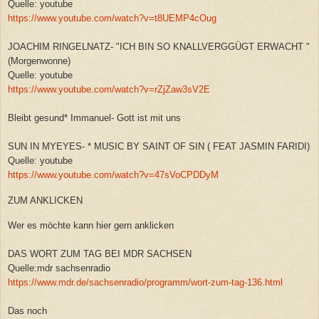
Quelle: youtube
https://www.youtube.com/watch?v=t8UEMP4cOug
JOACHIM RINGELNATZ- "ICH BIN SO KNALLVERGGÜGT ERWACHT "
(Morgenwonne)
Quelle: youtube
https://www.youtube.com/watch?v=rZjZaw3sV2E
Bleibt gesund* Immanuel- Gott ist mit uns
SUN IN MYEYES- * MUSIC BY SAINT OF SIN ( FEAT JASMIN FARIDI)
Quelle: youtube
https://www.youtube.com/watch?v=47sVoCPDDyM
ZUM ANKLICKEN
Wer es möchte kann hier gern anklicken
DAS WORT ZUM TAG BEI MDR SACHSEN
Quelle:mdr sachsenradio
https://www.mdr.de/sachsenradio/programm/wort-zum-tag-136.html
Das noch