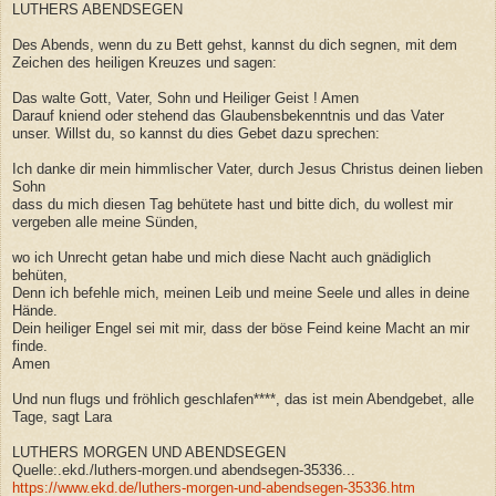
LUTHERS ABENDSEGEN
Des Abends, wenn du zu Bett gehst, kannst du dich segnen, mit dem
Zeichen des heiligen Kreuzes und sagen:
Das walte Gott, Vater, Sohn und Heiliger Geist ! Amen
Darauf kniend oder stehend das Glaubensbekenntnis und das Vater
unser. Willst du, so kannst du dies Gebet dazu sprechen:
Ich danke dir mein himmlischer Vater, durch Jesus Christus deinen lieben
Sohn
dass du mich diesen Tag behütete hast und bitte dich, du wollest mir
vergeben alle meine Sünden,
wo ich Unrecht getan habe und mich diese Nacht auch gnädiglich
behüten,
Denn ich befehle mich, meinen Leib und meine Seele und alles in deine
Hände.
Dein heiliger Engel sei mit mir, dass der böse Feind keine Macht an mir
finde.
Amen
Und nun flugs und fröhlich geschlafen****, das ist mein Abendgebet, alle
Tage, sagt Lara
LUTHERS MORGEN UND ABENDSEGEN
Quelle:.ekd./luthers-morgen.und abendsegen-35336...
https://www.ekd.de/luthers-morgen-und-abendsegen-35336.htm