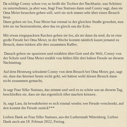
Da schlägt Conny schon vor, so heißt die Tochter der Nachbarin, was Schönes
zu unternehmen, ja aber was, fragt Frau Stattaus dann und Conny sagt, dass sie
Oma Meier besuchen gehen will, weil sie sich immer sehr über einen Besuch
freut.
Dann gehen sie los, Frau Meier hat einmal in der gleichen Straße gewohnt, nun
lebt sie im Seniorenheim, aber das ist gleich um die Ecke.
Mit etwas eingepackten Kuchen gehen sie los, als sie dann da sind, da ist eine
große Freude bei Oma Meier, in der Woche kommt nämlich kaum jemand zu
Besuch, dann trinken alle drei zusammen Kaffee,
Danach gehen sie spazieren und erzählen über Gott und die Welt, Conny von
der Schule und Oma Meier erzählt von früher.Alle drei haben Freude an diesem
Nachmittag.
Auf dem Heimweg schwärmt Conny von dem Besuch bei Oma Meier, gut, sagt
sie, dass das Internet heute nicht geht, wir hätten wohl diesen Besuch dann
nicht zusammen gemacht,
Ja sagt Frau Silke Stattaus, das stimmt und weil es so schön war an diesem Tag,
beschließen sie, dass sie das eigentlich öfter machen können..
Ja, sagt Lara, da bewahrheitet es sich einmal wieder, wer Freude verschenkt, auf
den kommt die Freude zurück***
Lieben Dank an Frau Silke Stattaus, aus der Lutherstadt Wittenberg. Lieben
Dank auch am 18. Februar 2022, Freitag.