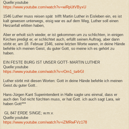
Quelle:youtube
https://www.youtube.com/watch?v=wiRpUtVByxU
1546 Luther muss reisen spät trifft Martin Luther in Eisleben ein, es ist
kalt gewesen unterwegs, eisig war es auf dem Weg, Luther soll einen
Herzanfall erlitten haben,
Aber er erholt sich wieder, er ist gekommen um zu schlichten, in einigen
Kirchen predigt er, er schlichtet auch, erfüllt seinen Auftrag, aber dann
stirbt er, am 18. Februar 1546, seine letzten Worte waren, in deine Hände
befehle ich meinen Geist, du guter Gott, so meine ich es gehört zu
haben.
EIN FESTE BURG IST UNSER GOTT- MARTIN LUTHER
Quelle:youtube
https://www.youtube.com/watch?v=rOm1_ta4rGI
Luther stirbt mit diesen Worten: Gott in deine Hände befehle ich meinen
Geist.du guter Gott..
Hans-Jürgen Kant Superintendent in Halle sagte uns einmal, dass er
auch den Tod nicht fürchten muss, er hat Gott. ich auch sagt Lara, wir
haben Gott***
GL 847 ERDE SINGE; w.m.v.
Quelle:youtube
https://www.youtube.com/watch?v=iZMRwFVz178