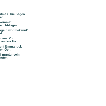
stmas. Die Segen.
r. ...
 kommst.
r. 14-Tage-...
Engeln wohlbekannt"
t...
lehem. Vom
 andere Ge...
 Veni Emmanuel.
r. Ge...
d munter sein,
nuten...