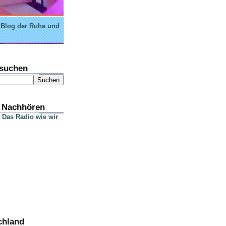
 Blog der Ruhe und
suchen
 Nachhören
 Das Radio wie wir
chland