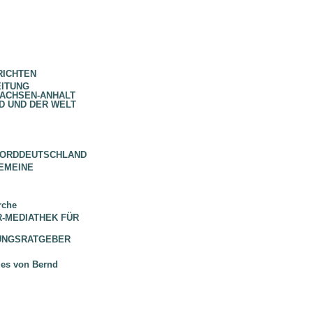
RICHTEN
EITUNG
SACHSEN-ANHALT
D UND DER WELT
NORDDEUTSCHLAND
EMEINE
rche
 BR-MEDIATHEK FÜR
HUNGSRATGEBER
ues von Bernd