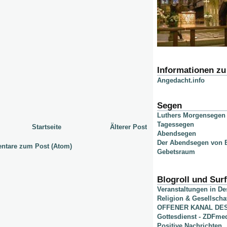
Informationen z
Angedacht.info
Segen
Luthers Morgensegen
Tagessegen
Startseite
Älterer Post
Abendsegen
Der Abendsegen von B
tare zum Post (Atom)
Gebetsraum
Blogroll und Surf
Veranstaltungen in D
Religion & Gesellscha
OFFENER KANAL DE
Gottesdienst - ZDFme
Positive Nachrichten