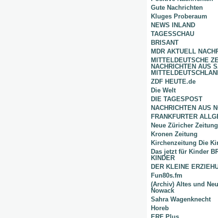
Gute Nachrichten
Kluges Proberaum
NEWS INLAND
TAGESSCHAU
BRISANT
MDR AKTUELL NACH
MITTELDEUTSCHE Z
NACHRICHTEN AUS 
MITTELDEUTSCHLAN
ZDF HEUTE.de
Die Welt
DIE TAGESPOST
NACHRICHTEN AUS 
FRANKFURTER ALLG
Neue Züricher Zeitung
Kronen Zeitung
Kirchenzeitung Die Ki
Das jetzt für Kinder
KINDER
DER KLEINE ERZIE
Fun80s.fm
(Archiv) Altes und Ne
Nowack
Sahra Wagenknecht
Horeb
ERF Plus