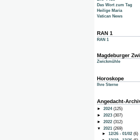
Das Wort zum Tag
Heilige Maria
Vatican News
RAN 1
RAN 1
Magdeburger Zw
Zwickmühle
Horoskope
Ihre Sterne
Angedacht-Archi
►
2024
(125)
►
2023
(307)
►
2022
(312)
▼
2021
(269)
►
12/26 - 01/02
(6)