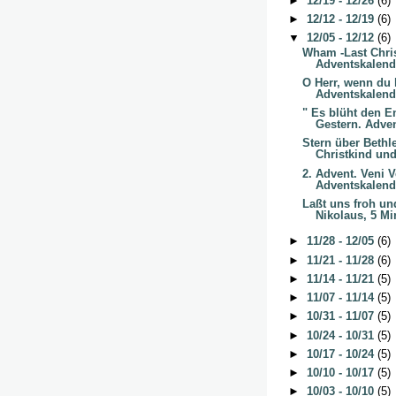
►
12/19 - 12/26
(6)
►
12/12 - 12/19
(6)
▼
12/05 - 12/12
(6)
Wham -Last Chri
Adventskalende
O Herr, wenn du
Adventskalende
" Es blüht den 
Gestern. Adven
Stern über Beth
Christkind und
2. Advent. Veni
Adventskalende
Laßt uns froh un
Nikolaus, 5 Mi
►
11/28 - 12/05
(6)
►
11/21 - 11/28
(6)
►
11/14 - 11/21
(5)
►
11/07 - 11/14
(5)
►
10/31 - 11/07
(5)
►
10/24 - 10/31
(5)
►
10/17 - 10/24
(5)
►
10/10 - 10/17
(5)
►
10/03 - 10/10
(5)