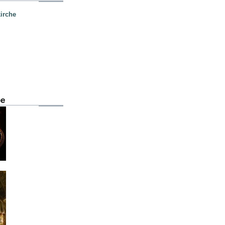
irche
be