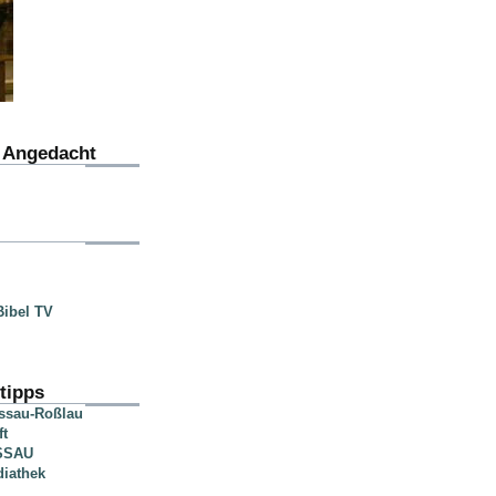
u Angedacht
ibel TV
tipps
essau-Roßlau
ft
SSAU
diathek