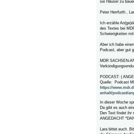
sie Häuser zu baue
Peter Herrfurth , L
Ich erzähle An(ge)d
des Textes bei MDR
Schwierigkeiten mi
Aber ich habe einen
Podcast, aber gut 
MDR SACHSEN-ANHA
Verkündigungsendu
PODCAST: ( ANG
Quelle: Podcast 
https://www.mdr.
anhalt/podcast/an
In dieser Woche spr
Da gibt es auch ein
Den Text findet ihr
ANGEDACHT *DA
Lara bittet euch. B