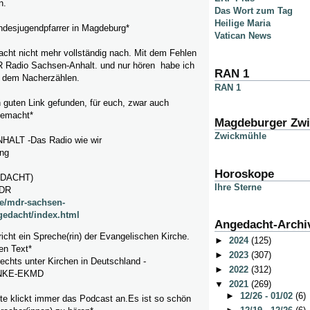
n.
Das Wort zum Tag
Heilige Maria
andesjugendpfarrer in Magdeburg*
Vatican News
acht nicht mehr vollständig nach. Mit dem Fehlen
 Radio Sachsen-Anhalt. und nur hören habe ich
RAN 1
t dem Nacherzählen.
RAN 1
 guten Link gefunden, für euch, zwar auch
gemacht*
Magdeburger Zw
Zwickmühle
LT -Das Radio wie wir
ng
Horoskope
EDACHT)
Ihre Sterne
MDR
de/mdr-sachsen-
gedacht/index.html
Angedacht-Archi
icht ein Spreche(rin) der Evangelischen Kirche.
►
2024
(125)
en Text*
►
2023
(307)
 rechts unter Kirchen in Deutschland -
►
2022
(312)
NKE-EKMD
▼
2021
(269)
►
12/26 - 01/02
(6)
itte klickt immer das Podcast an.Es ist so schön