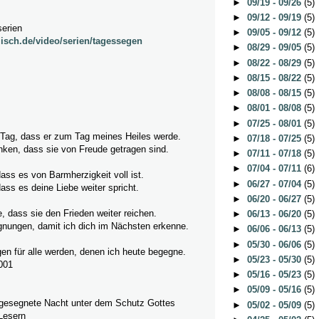
►
09/19 - 09/26
(5)
►
09/12 - 09/19
(5)
serien
►
09/05 - 09/12
(5)
lisch.de/video/serien/tagessegen
►
08/29 - 09/05
(5)
►
08/22 - 08/29
(5)
►
08/15 - 08/22
(5)
►
08/08 - 08/15
(5)
►
08/01 - 08/08
(5)
►
07/25 - 08/01
(5)
 Tag, dass er zum Tag meines Heiles werde.
►
07/18 - 07/25
(5)
en, dass sie von Freude getragen sind.
►
07/11 - 07/18
(5)
►
07/04 - 07/11
(6)
ss es von Barmherzigkeit voll ist.
►
06/27 - 07/04
(5)
ss es deine Liebe weiter spricht.
►
06/20 - 06/27
(5)
 dass sie den Frieden weiter reichen.
►
06/13 - 06/20
(5)
ungen, damit ich dich im Nächsten erkenne.
►
06/06 - 06/13
(5)
►
05/30 - 06/06
(5)
n für alle werden, denen ich heute begegne.
►
05/23 - 05/30
(5)
001
►
05/16 - 05/23
(5)
►
05/09 - 05/16
(5)
 gesegnete Nacht unter dem Schutz Gottes
►
05/02 - 05/09
(5)
Lesern