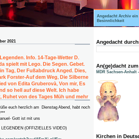
Angedacht Archiv ein
Besinnlichkeit
ober 2021
Angedacht durch
Legenden. Info. 14-Tage-Wetter D.
a spielt mit Lego. Die Segen. Gebet.
An(ge)dacht zum
in Tag, Der Fußabdruck Anged. Dies,
MDR Sachsen-Anhalt -
Mark Forster-Auf dem Weg, Die Silberne
ed von Edita Gruberovà, Von mir, Es
d so hell auf diese Welt. Ich habe
t, Ruhet von des Tages Müh und mehr
rüße euch herzlich am Dienstag Abend, habt noch
***
nuel- Gott ist mit uns
 LEGENDEN (OFFIZIELLES VIDEO)
Kirchen in Deuts