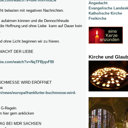
tube.com/watch?v=dAFmXi-nUEw
Angedacht
Evangelische Landesk
ht belasten mit negativen Nachrichten.
Katholische Kirche
Freikirche
 aufatmen können und die Dennochfreude
ie Hoffnung und ohne Liebe kann auf Dauer kein
.
ohne Licht beginnen wir zu frieren.
 MACHT DER LIEBE
Kirche und Glau
ube.com/watch?v=NqTFBjqvFBI
UCHMESSE WIRD ERÖFFNET
pa
h/news/europa/frankfurter-buchmesse-wird-
 G-Regeln
 hier gern anklicken
AG BEI MDR SACHSEN