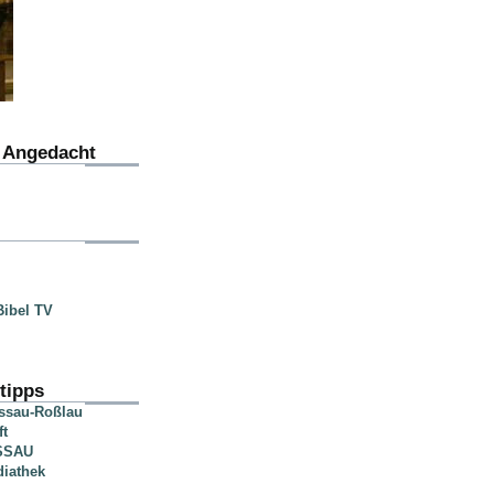
u Angedacht
ibel TV
tipps
essau-Roßlau
ft
SSAU
diathek