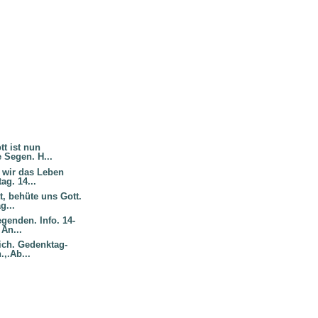
tt ist nun
 Segen. H...
 wir das Leben
g. 14...
, behüte uns Gott.
g...
genden. Info. 14-
 An...
ich. Gedenktag-
.,.Ab...