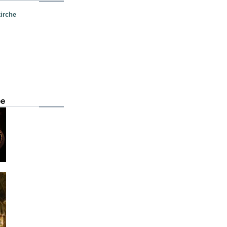
irche
be