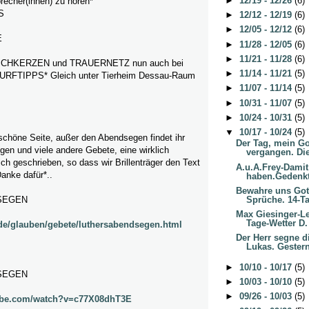
►
12/19 - 12/26
(6)
recher(innen) zu hören*
S
►
12/12 - 12/19
(6)
►
12/05 - 12/12
(6)
E
►
11/28 - 12/05
(6)
►
11/21 - 11/28
(6)
HKERZEN und TRAUERNETZ nun auch bei
►
11/14 - 11/21
(5)
FTIPPS* Gleich unter Tierheim Dessau-Raum
►
11/07 - 11/14
(5)
►
10/31 - 11/07
(5)
►
10/24 - 10/31
(5)
▼
10/17 - 10/24
(5)
schöne Seite, außer den Abendsegen findet ihr
Der Tag, mein Go
en und viele andere Gebete, eine wirklich
vergangen. Die
ich geschrieben, so dass wir Brillenträger den Text
A.u.A.Frey-Damit
anke dafür*..
haben.Gedenkta
Bewahre uns Gott
Sprüche. 14-Ta
SEGEN
Max Giesinger-Le
Tage-Wetter D.
d.de/glauben/gebete/luthersabendsegen.html
Der Herr segne d
Lukas. Gestern
►
10/10 - 10/17
(5)
SEGEN
►
10/03 - 10/10
(5)
►
09/26 - 10/03
(5)
ube.com/watch?v=c77X08dhT3E