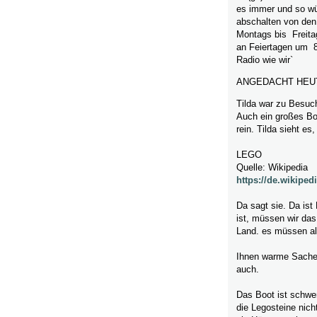
es immer und so wü
abschalten von den
Montags bis Freita
an Feiertagen um 
Radio wie wir`
ANGEDACHT HEUT
Tilda war zu Besuch
Auch ein großes Boo
rein. Tilda sieht es
LEGO
Quelle: Wikipedia
https://de.wikiped
Da sagt sie. Da ist
ist, müssen wir das
Land. es müssen all
Ihnen warme Sachen
auch.
Das Boot ist schwe
die Legosteine nic