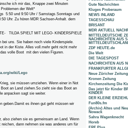
nsche ich mir das, Knappe zwei Minuten
Gute Nachrichten
 Problemen der Welt*
Kluges Proberaum
gs 5:50 und 9:50 Uhr / Samstags.Sonntags und
NEWS INLAND
8:50 Uhr. Zu hören MDR Sachsen-Anhalt. dem
TAGESSCHAU
BRISANT
MDR AKTUELL NACH
E- TILDA SPIELT MIT LEGO- KINDERSPIELE
MITTELDEUTSCHE Z
NACHRICHTEN AUS 
 bei uns. Sie haben noch viele Kinderspiele.
MITTELDEUTSCHLAN
t in der Kiste. Alles voll.mehr geht nicht mehr
ZDF HEUTE.de
, das volle Boot mit den vielen Figuren.
Die Welt
DIE TAGESPOST
NACHRICHTEN AUS 
FRANKFURTER ALLG
ia.org/wiki/Lego
Neue Züricher Zeitung
Kronen Zeitung
 Krieg, sie müssen umziehen. Wenn einer in Not
Kirchenzeitung Die Ki
 Boot an Land ziehen.So zieht sie das Boot an
Das jetzt für Kinder
KINDER
e anpacken sagt sie weiter.
DER KLEINE ERZIE
Fun80s.fm
 geben.Damit es ihnen gut geht müssen wir
(Archiv) Altes und Ne
Nowack
Sahra Wagenknecht
r, also ziehen sie es gemeinsam an Land. Wenn
Horeb
ht reichen, dann nehmen sie was anderes um für
ERF Plus