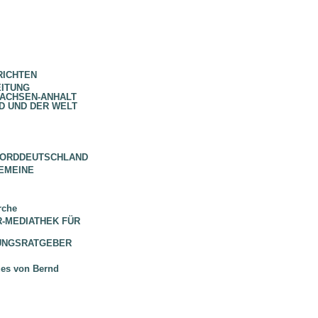
RICHTEN
EITUNG
SACHSEN-ANHALT
D UND DER WELT
NORDDEUTSCHLAND
EMEINE
rche
 BR-MEDIATHEK FÜR
HUNGSRATGEBER
ues von Bernd