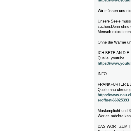
https://www.you
Wir müssen uns nic
Unsere Seele muss
suchen.Denn ohne d
Mensch exixstieren
Ohne die Wärme und 
ICH BETE AN DIE
Quelle: youtube
https://www.yout
INFO
FRANKFURTER B
Quelle:nau.ch/euro
https://www.nau.c
eroffnet-66025393
Maskenplicht und 3
Wer es möchte kann
DAS WORT ZUM T