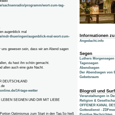
radio
de/sachsenradio/programm/wort-zum-tag-
L
gen augenblick mal
Informationen z
e/mdr-thueringen/augenblick-mal-wort-zum-
Angedacht.info
r uns gewesen sein, dass wir am Abend sagen
Segen
Luthers Morgensegen
allen, du hast ihn schön gemacht.
Tagessegen
d allen auch eine gute Nacht.
Abendsegen
Der Abendsegen von B
Gebetsraum
ER DEUTSCHLAND
e.de
online.de/14-tage-wetter
Blogroll und Surf
Veranstaltungen in D
 LEBEN SEGNEN UND DIR MIT LIEBE
Religion & Gesellscha
OFFENER KANAL DE
Gottesdienst - ZDFme
 Portion Optimismus zum Start in den Tag.So hieß
Positive Nachrichten