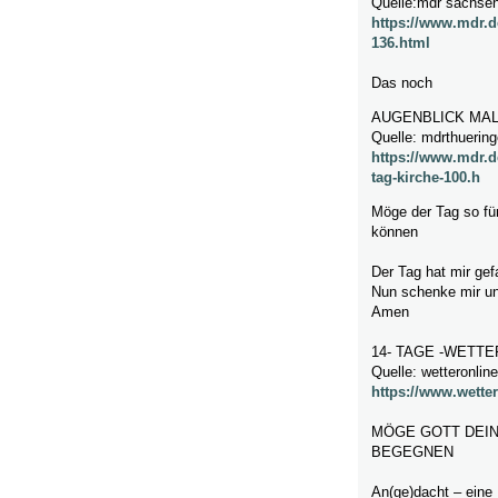
Quelle:mdr sachsen
https://www.mdr.
136.html
Das noch
AUGENBLICK MA
Quelle: mdrthuerin
https://www.mdr.d
tag-kirche-100.h
Möge der Tag so fü
können
Der Tag hat mir gef
Nun schenke mir un
Amen
14- TAGE -WETT
Quelle: wetteronlin
https://www.wetter
MÖGE GOTT DEIN
BEGEGNEN
An(ge)dacht – eine