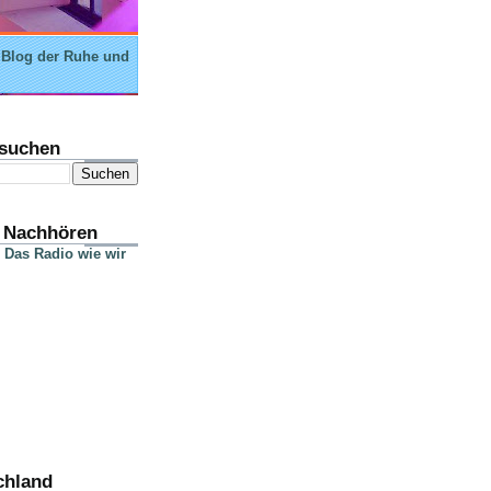
 Blog der Ruhe und
suchen
 Nachhören
 Das Radio wie wir
chland